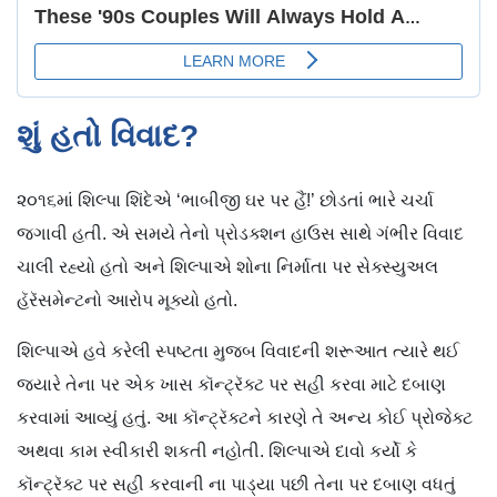
શું હતો વિવાદ?
૨૦૧૬માં શિલ્પા શિંદેએ ‘ભાબીજી ઘર પર હૈં!’ છોડતાં ભારે ચર્ચા
જગાવી હતી. એ સમયે તેનો પ્રોડક્શન હાઉસ સાથે ગંભીર વિવાદ
ચાલી રહ્યો હતો અને શિલ્પાએ શોના નિર્માતા પર સેક્સ્યુઅલ
હૅરૅસમેન્ટનો આરોપ મૂક્યો હતો.
શિલ્પાએ હવે કરેલી સ્પષ્ટતા મુજબ વિવાદની શરૂઆત ત્યારે થઈ
જ્યારે તેના પર એક ખાસ કૉન્ટ્રૅક્ટ પર સહી કરવા માટે દબાણ
કરવામાં આવ્યું હતું. આ કૉન્ટ્રૅક્ટને કારણે તે અન્ય કોઈ પ્રોજેક્ટ
અથવા કામ સ્વીકારી શકતી નહોતી. શિલ્પાએ દાવો કર્યો કે
કૉન્ટ્રૅક્ટ પર સહી કરવાની ના પાડ્યા પછી તેના પર દબાણ વધતું