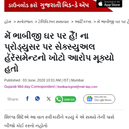
હોમ
>
મનોરંજન
>
ટેલિવિઝન સમાચાર
>
આર્ટિકલ્સ
>
મેં ભાબીજી ઘર પર હ
મેં ભાબીજી ઘર પર હૈં! ના
પ્રોડ્યુસર પર સેક્સ્યુઅલ
હૅરૅસમેન્ટનો ખોટો આરોપ મૂક્યો
હતો
Published : 03 June, 2026 10:01 AM | IST | Mumbai
Gujarati Mid-day Correspondent
| feedbackgmd@mid-day.com
Share:
Follow Us
શિલ્પા શિંદેએ આ વાત સ્વીકારીને કહ્યું કે એ સમયે તેની પાસે
બીજો કોઈ રસ્તો નહોતો