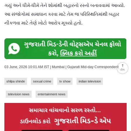
ગયું અને ધીમે-ધીમે તેને શોમાંથી બહારનો રસ્તો બતાવવામાં આવ્યો.
આ સંજોગોમાં સમાધાન કરવા માટે તેમ જ પરિસ્થિતિમાંથી બહાર
નીકળવા માટે તેણે ખોટો આરોપ મૂક્યો હતો.
03 June, 2026 10:01 AM IST | Mumbai | Gujarati Mid-day Correspondent
ટોચ
shilpa shinde
sexual crime
tv show
indian television
television news
entertainment news