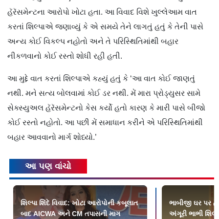
હૅરૅસમેન્ટના આરોપો ખોટા હતા. આ વિવાદ વિશે ખુલ્લેઆમ વાત
કરતાં શિલ્પાએ જણાવ્યું કે એ સમયે તેને લાગતું હતું કે તેની પાસે
અન્ય કોઈ વિકલ્પ નહોતો અને તે પરિસ્થિતિમાંથી બહાર
નીકળવાનો કોઈ રસ્તો શોધી રહી હતી.
આ મુદ્દે વાત કરતાં શિલ્પાએ કહ્યું હતું કે ‘આ વાત કોઈ જાણતું
નથી. મને સત્ય બોલવામાં કોઈ ડર નથી. મેં મારા પ્રોડ્યુસર સામે
સેક્સ્યુઅલ હૅરૅસમેન્ટનો કેસ કર્યો હતો કારણ કે મારી પાસે બીજો
કોઈ રસ્તો નહોતો. આ પછી મેં સમાધાન કરીને એ પરિસ્થિતિમાંથી
બહાર આવવાનો માર્ગ શોધ્યો.’
આ પણ વાંચો
શિલ્પા શિંદે વિવાદ: ખોટા આરોપોની કબૂલાત
ભાબીજી ઘર પર હૈ
બાદ AICWA અને CM તપાસની માગ
અંગૂરી ભાભી શિલ્પ