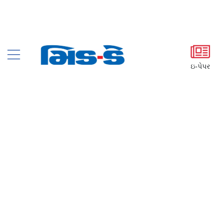
ઇ-પેપર