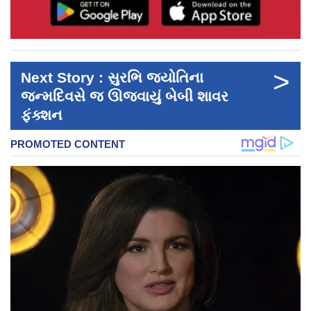
>
Next Story : સુરભિ જ્યોતિના
જન્મદિવસે જ ઊજવાયું બેબી શાવર
ફંક્શન