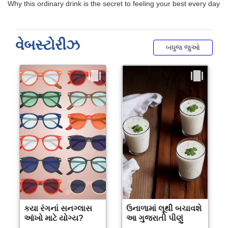
વેબસ્ટોરીઝ
બધુજ જુઓ
કયા રંગનાં સનગ્લાસ
ઉનાળામાં લૂથી બચાવશે
આંખો માટે યોગ્ય?
આ ગુજરાતી પીણું