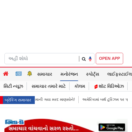
|
OPEN APP
સમાચાર
મનોરંજન
સ્પોર્ટ્સ
લાઈફસ્ટાઈલ
સિટી ન્યૂઝ
સમાચાર તમારે માટે
કૉલમ
શૉટ વિડિઓઝ
માની ગયા મરદ માણસોને!
અમેરિકામાં બર્થ ટૂરિઝમ પર પ્રતિબંધ મૂક્યો ડોનલ્ડ ટ્રમ
બ્રેકિંગ સમાચાર