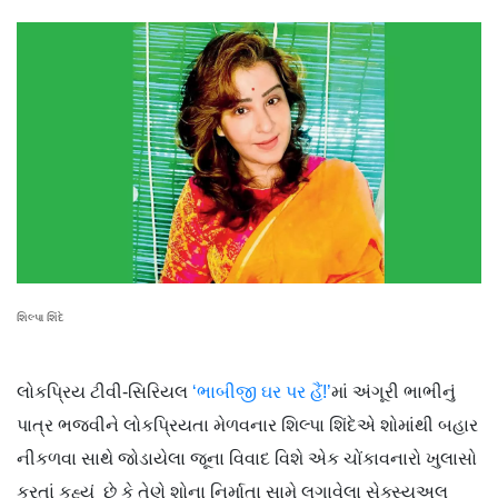
શિલ્પા શિંદે
લોકપ્રિય ટીવી-સિરિયલ
‘ભાબીજી ઘર પર હૈં!’
માં અંગૂરી ભાભીનું
પાત્ર ભજવીને લોકપ્રિયતા મેળવનાર શિલ્પા શિંદેએ શોમાંથી બહાર
નીકળવા સાથે જોડાયેલા જૂના વિવાદ વિશે એક ચોંકાવનારો ખુલાસો
કરતાં કહ્યું છે કે તેણે શોના નિર્માતા સામે લગાવેલા સેક્સ્યુઅલ