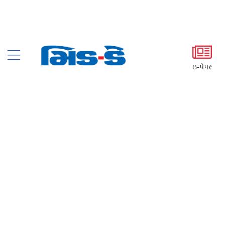
ઇ-પેપર