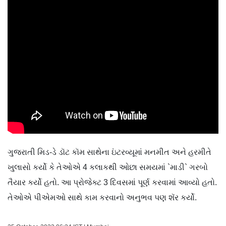
ગુજરાતી મિડ-ડે ડૉટ કૉમ સાથેના ઇંટરવ્યૂમાં મનમીત અને હરમીતે
ખુલાસો કર્યો કે તેઓએ 4 કલાકથી ઓછા સમયમાં `માડી` ગરબો
તૈયાર કર્યો હતો. આ પ્રોજેક્ટ 3 દિવસમાં પૂર્ણ કરવામાં આવ્યો હતો.
તેઓએ પીએમઓ સાથે કામ કરવાનો અનુભવ પણ શૅર કર્યો.