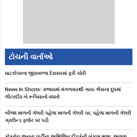
ટોચની વાર્તાઓ
ઘાટકોપરના જીરાવલ્લા દેરાસરમાં ફરી ચોરી
News In Shorts: રાજ્યમાં મંગળવારથી ગાય- ભેંસના દૂધમાં
લીટરદીઠ બે રૂપિયાનો વધારો
બીજા માળની ગૅલરી પહેલા માળની ગૅલરી પર, પહેલા માળની ગૅલરી
ગ્રાઉન્ડ ફ્લોર પર પડી
કૉક્રૉચ જનતા પાર્ટીના અભિજિત દીપકેની બેફામ ભાષા, અણ્ણા