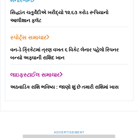
મનોરંજન
સિદ્ધાંત ચતુર્વેદીએ ખરીદ્યો ૧૨.૬૩ કરોડ રૂપિયાનો
આલીશાન ફ્લૅટ
સ્પોર્ટ્સ સમાચાર
વન-ડે ક્રિકેટમાં ત્રણ વખત ૬ વિકેટ લેનાર પહેલો સ્પિનર
બન્યો અફઘાની રાશિદ ખાન
લાઇફસ્ટાઈલ સમાચાર
અઠવાડિક રાશિ ભવિષ્ય : જાણો શું છે તમારી રાશિમાં ખાસ
ADVERTISEMENT