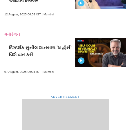
આશિમા છિબ્બર
12 August, 2025 06:52 IST | Mumbai
મનોરંજન
દિગ્દર્શક સુનીલ શાનબાગ `ધ હોર્સ`
વિશે વાત કરી
07 August, 2025 09:34 IST | Mumbai
ADVERTISEMENT