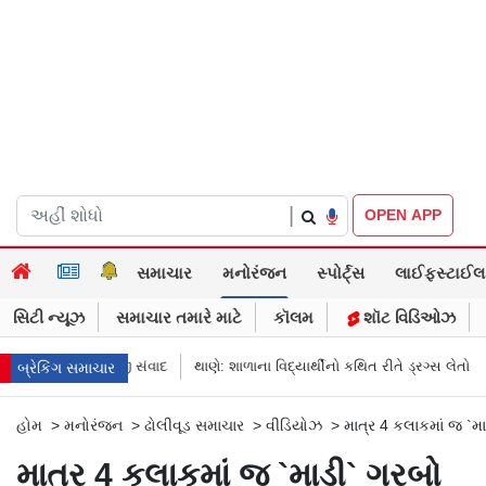
|
OPEN APP
સમાચાર
મનોરંજન
સ્પોર્ટ્સ
લાઈફસ્ટાઈલ
સિટી ન્યૂઝ
સમાચાર તમારે માટે
કૉલમ
શૉટ વિડિઓઝ
નો રમુજી સંવાદ
થાણે: શાળાના વિદ્યાર્થીનો કથિત રીતે ડ્રગ્સ લેતો વીડિયો વાયરલ
બ્રેકિંગ સમાચાર
હોમ
>
મનોરંજન
>
ઢોલીવૂડ સમાચાર
>
વીડિયોઝ
>
માત્ર 4 કલાકમાં જ `માડ
માત્ર 4 કલાકમાં જ `માડી` ગરબો