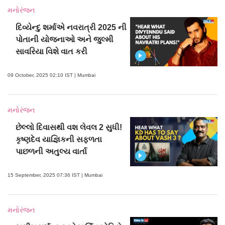
મનોરંજન
દિવ્યેન્દુ શર્માએ નવરાત્રી 2025 ની
પોતાની યોજનાઓ અને જુલ્મી
સાવરિયા વિશે વાત કરી
09 October, 2025 02:10 IST | Mumbai
મનોરંજન
છેલ્લો દિવાસથી વશ લેવલ 2 સુધી!
કૃષ્ણદેવ યાજ્ઞિકની સફળતા
પાછળની અતુલ્ય વાર્તા
15 September, 2025 07:36 IST | Mumbai
મનોરંજન