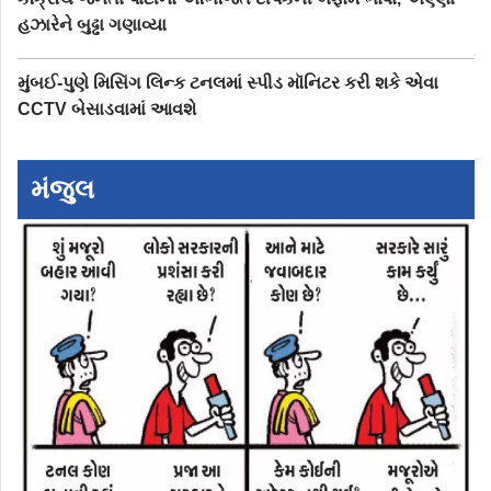
હઝારેને બુઢ્ઢા ગણાવ્યા
મુંબઈ-પુણે મિસિંગ લિન્ક ટનલમાં સ્પીડ મૉનિટર કરી શકે એવા
CCTV બેસાડવામાં આવશે
મંજુલ