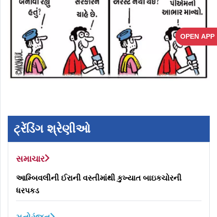
OPEN APP
ટ્રેંડિંગ શ્રેણીઓ
સમાચાર
આમ્બિવલીની ઈરાની વસ્તીમાંથી કુખ્યાત બાઇકચોરની
ધરપકડ