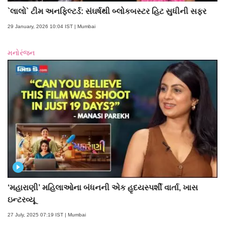
`લાલો` ટીમ અનફિલ્ટર્ડ: સંઘર્ષથી બ્લોકબસ્ટર હિટ સુધીની સફર
29 January, 2026 10:04 IST | Mumbai
મનોરંજન
‘મહારાણી’ મહિલાઓના બંધનની એક હૃદયસ્પર્શી વાર્તા, ખાસ
ઇન્ટરવ્યૂ
27 July, 2025 07:19 IST | Mumbai