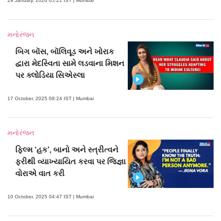
29 January, 2026 05:21 IST | Mumbai
મનોરંજન
બિગ બૉસ, બૉલિવૂડ અને ખોરાક
દ્વારા મેદસ્વિતા સામે લડવાના મિશન
પર ક્લોડિયા સિએસ્લા
17 October, 2025 08:24 IST | Mumbai
મનોરંજન
ફિલ્મ ‘હક’, બાનો અને સ્ત્રીત્વને
ફરીથી વ્યાખ્યાયિત કરવા પર જિજ્ઞા
વોરાએ વાત કરી
10 October, 2025 04:47 IST | Mumbai