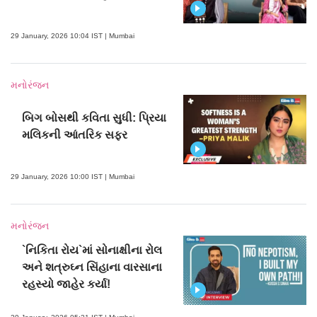
29 January, 2026 10:04 IST | Mumbai
મનોરંજન
બિગ બોસથી કવિતા સુધી: પ્રિયા
મલિકની આંતરિક સફર
29 January, 2026 10:00 IST | Mumbai
મનોરંજન
`નિકિતા રોય`માં સોનાક્ષીના રોલ
અને શત્રુઘ્ન સિંહાના વારસાના
રહસ્યો જાહેર કર્યા!