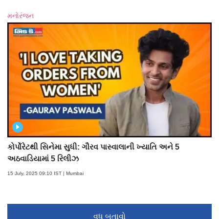
મનોરંજન
કોર્પોરેટથી સિનેમા સુધી: ગૌરવ પાસ્વાલાની ખ્યાતિ અને 5
અઠવાડિયામાં 5 રિલીઝ
15 July, 2025 09:10 IST | Mumbai
વધુ બતાવો