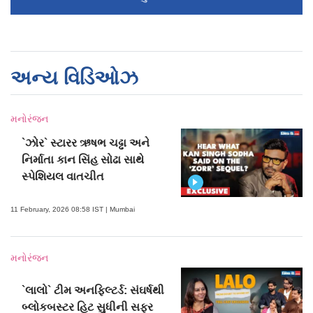
અન્ય વિડિઓઝ
મનોરંજન
`ઝોર` સ્ટારર ઋષભ ચઢ્ઢા અને
નિર્માતા કાન સિંહ સોઢા સાથે
સ્પેશિયલ વાતચીત
11 February, 2026 08:58 IST | Mumbai
મનોરંજન
`લાલો` ટીમ અનફિલ્ટર્ડ: સંઘર્ષથી
બ્લોકબસ્ટર હિટ સુધીની સફર