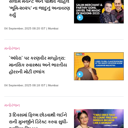
સલીમ મર્ચન્ટ અને પાર્થિવ ગોહિલે
‘ભૂમિ-૨૦૨૫’ ના જાદુનું અનાવરણ
કર્યું
04 September, 2025 08:20 IST | Mumbai
મનોરંજન
`અંધેરા` પર કરણવીર મલ્હોત્રા:
માનસિક સ્વાસ્થ્ય અને ભારતીય
હૉરરની મોટી છલાંગ
04 September, 2025 08:18 IST | Mumbai
મનોરંજન
3 દિવસમાં ફિલ્મ છોડવાથી લઈને
રાની મુખર્જીને ડિરેક્ટ કરવા સુધી-