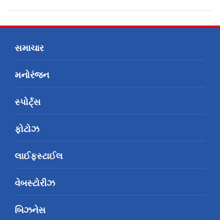
સમાચાર
મનોરંજન
સ્પોર્ટ્સ
ફોટોઝ
લાઈફસ્ટાઈલ
વેબસ્ટોરીઝ
બિઝનેસ