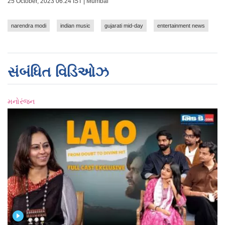
25 October, 2023 06:24 IST | Mumbai
narendra modi
indian music
gujarati mid-day
entertainment news
સંબંધિત વિડિઓઝ
મનોરંજન