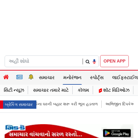
|
OPEN APP
સમાચાર
મનોરંજન
સ્પોર્ટ્સ
લાઈફસ્ટાઈલ
સિટી ન્યૂઝ
સમાચાર તમારે માટે
કૉલમ
શૉટ વિડિઓઝ
ૂ કરી ભૂખ હડતાળ
અભિજીત દિપકેએ CJPની નવી નીતિ જાહેર કરી, સપ્ટેમ્બરથી દ
બ્રેકિંગ સમાચાર