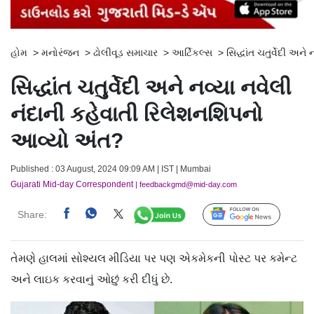
હોમ
>
મનોરંજન
>
ઢોલીવૂડ સમાચાર
>
આર્ટિકલ્સ
>
સિદ્ધાંત ચતુર્વેદી અ
સિદ્ધાંત ચતુર્વેદી અને નવ્યા નવેલી
નંદાની કહેવાતી રિલેશનશિપનો
આવ્યો અંત?
Published : 03 August, 2024 09:09 AM | IST | Mumbai
Gujarati Mid-day Correspondent
| feedbackgmd@mid-day.com
Share:
Follow Us
તેમણે હાલમાં સોશ્યલ મીડિયા પર પણ એકમેકની પોસ્ટ પર કમેન્ટ
અને લાઇક કરવાનું ઓછું કરી દીધું છે.