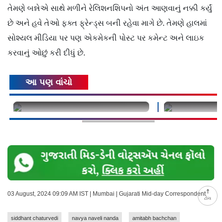
તેમણે બન્નેએ સાથે મળીને રેલિશનશિપનો અંત આણવાનું નક્કી કર્યું
છે અને હવે તેઓ ફક્ત ફ્રેન્ડ્સ બની રહેવા માગે છે. તેમણે હાલમાં
સોશ્યલ મીડિયા પર પણ એકમેકની પોસ્ટ પર કમેન્ટ અને લાઇક
કરવાનું ઓછું કરી દીધું છે.
આ પણ વાંચો
undefined
undefined
03 August, 2024 09:09 AM IST | Mumbai | Gujarati Mid-day Correspondent
ટોચ
siddhant chaturvedi
navya naveli nanda
amitabh bachchan