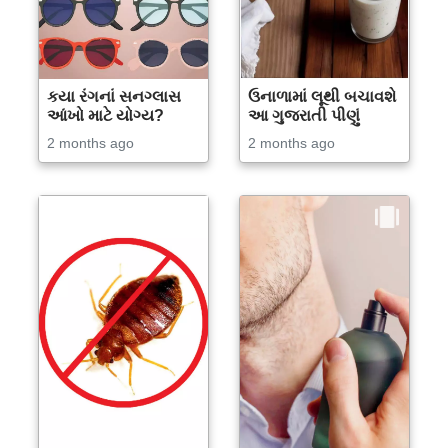
કયા રંગનાં સનગ્લાસ
ઉનાળામાં લૂથી બચાવશે
આંખો માટે યોગ્ય?
આ ગુજરાતી પીણું
2 months ago
2 months ago