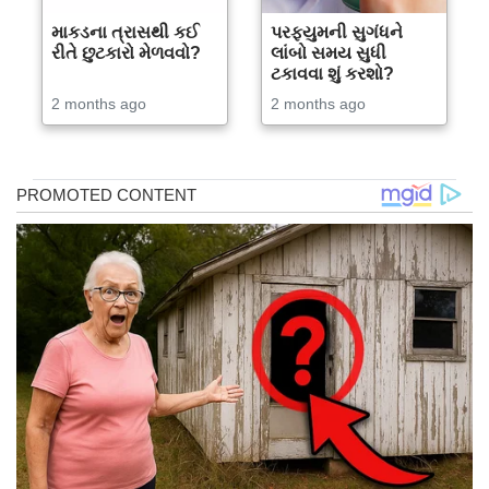
માકડના ત્રાસથી કઈ
પરફ્યુમની સુગંધને
રીતે છુટકારો મેળવવો?
લાંબો સમય સુધી
ટકાવવા શું કરશો?
2 months ago
2 months ago