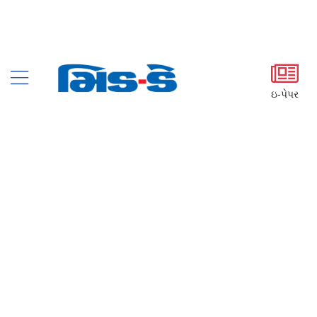
ઇ-પેપર