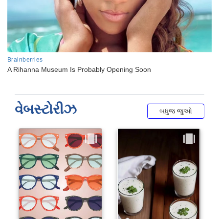
વેબસ્ટોરીઝ
બધુજ જુઓ