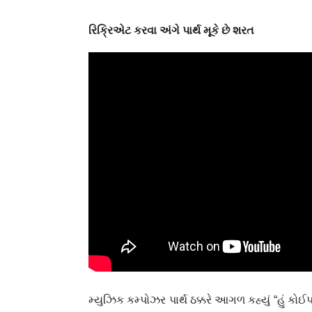
રિક્રિએટ કરવા અંગે પાર્થ મૂકે છે શરત
મ્યુઝિક કમ્પોઝર પાર્થ ઠક્કરે આગળ કહ્યું “હું કોઈ