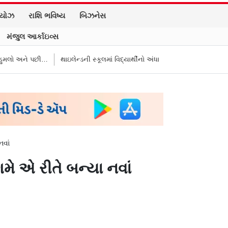
િયોઝ
રાશિ ભવિષ્ય
બિઝનેસ
મંજુલ આર્કાઇવ્સ
થાઇલેન્ડની સ્કૂલમાં વિદ્યાર્થીનો અંધાધૂંધ ગોળીબાર: ચાર લોકોના મોત, શૂટર વિદ્
નવાં
ગમે એ રીતે બન્યા નવાં