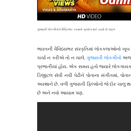
ગુજરાતી લોકગીતોને રિક્રિએટ કરવાનો પ્રયોગ થઈ રહ્યો છે સફળ
ભારતની વૈવિધ્યભર સંસ્કૃતિમાં લોકકલાઓનો ખૂબ 
ચર્ચા ન કરીએ તો ન ચાલે.
ગુજરાતી લોકગીતો
અજર-
પ્રભાતીયાં હોય. એક સમય હતો જ્યારે લોકગાયકોને 
ડિજીટલ સૅવી નવી પેઢીને પોતાના સંગીતમાં, પોતા
અસ્થાને છે. વળી ગુજરાતી ફિલ્મોનો જે દોર ચાલુ 
છે અને નવો આયામ પણ.