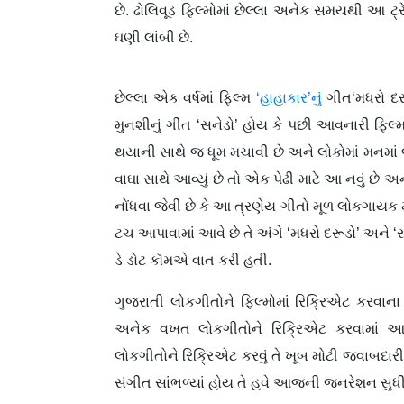
છે. ઢોલિવૂડ ફિલ્મોમાં છેલ્લા અનેક સમયથી આ ટ્
ઘણી લાંબી છે.
છેલ્લા એક વર્ષમાં ફિલ્મ
‘હાહાકાર’નું
ગીત‘મધરો દર
મુનશીનું ગીત ‘સનેડો’ હોય કે પછી આવનારી ફિલ્મ
થયાની સાથે જ ધૂમ મચાવી છે અને લોકોમાં મનમાં જ
વાઘા સાથે આવ્યું છે તો એક પેઢી માટે આ નવું છે
નોંધવા જેવી છે કે આ ત્રણેય ગીતો મૂળ લોકગાયક 
ટચ આપાવામાં આવે છે તે અંગે ‘મધરો દરૂડો’ અને ‘સ
ડે ડોટ કૉમએ વાત કરી હતી.
ગુજરાતી લોકગીતોને ફિલ્મોમાં રિક્રિએટ કરવાના ટ
અનેક વખત લોકગીતોને રિક્રિએટ કરવામાં આ
લોકગીતોને રિક્રિએટ કરવું તે ખૂબ મોટી જવાબદારીનુ
સંગીત સાંભળ્યાં હોય તે હવે આજની જનરેશન સુધી પહ