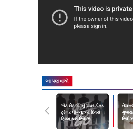
આ પણ વાંચો
‘ગેટ સેટ ગો’ નું પાવર-પેક્ડ
નેશનલ
ટ્રેલર લૉન્ચ, આ દિવસે
ગુજરા
ફિલ્મ થશે રિલીઝ
રિલીઝ