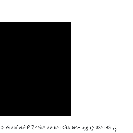
પણ લોકગીતને રિક્રિએટ કરવામાં એક શરત મૂકું છું. જેમાં જો હું