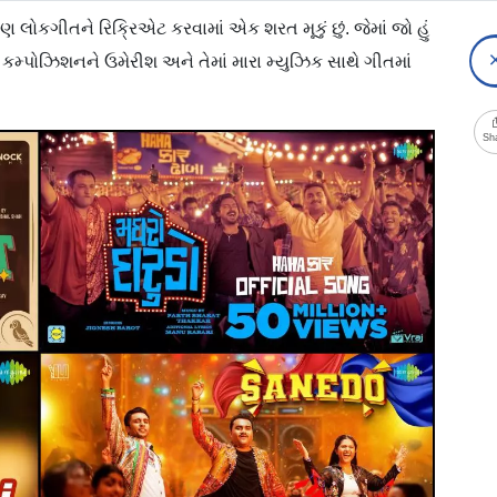
પણ લોકગીતને રિક્રિએટ કરવામાં એક શરત મૂકું છું. જેમાં જો હું
ના કમ્પોઝિશનને ઉમેરીશ અને તેમાં મારા મ્યુઝિક સાથે ગીતમાં
Sh