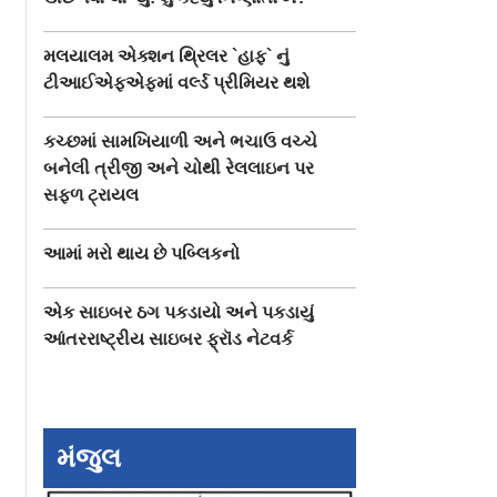
મલયાલમ એક્શન થ્રિલર `હાફ` નું
ટીઆઈએફએફમાં વર્લ્ડ પ્રીમિયર થશે
કચ્છમાં સામખિયાળી અને ભચાઉ વચ્ચે
બનેલી ત્રીજી અને ચોથી રેલલાઇન પર
સફળ ટ્રાયલ
આમાં મરો થાય છે પબ્લિકનો
એક સાઇબર ઠગ પકડાયો અને પકડાયું
આંતરરાષ્ટ્રીય સાઇબર ફ્રૉડ નેટવર્ક
મંજુલ