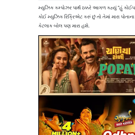
મ્યુઝિક કમ્પોઝર પાર્થ ઠક્કરે આગળ કહ્યું “હું કોઈ
કોઈ મ્યુઝિક રિક્રિએટ કરું છું તો તેમાં મારા પોતા
કેટલાક બોલ પણ મારા હશે.