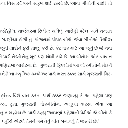
રેન્ડ વિસ્તર્યો અને સફળ થઈ રહ્યો છે. આવા ગીતોની યાદી તો
ૂડો’હોય, તાજેતરમાં રિલીઝ થયેલું આરોહી પટેલ અને તત્સત
 ‘ચણીયા ટોળી’નું ‘પાંજરામાં પોપટ બોલે’ જેવા ગીતોએ રિલીઝ
ૂની યાદોને ફરી તાજી કરી છે. કેટલાક માટે આ જૂનું છે જે નવા
 અને પછી તેઓ તેનું મૂળ પણ શોધી કાઢે છે. આ ગીતોમાં એક બાબત
મણિરાજ બારોટના છે. ગુજરાતી ફિલ્મોમાં આ લોકગીતોને મોડર્ન
નેડો’ના મ્યુઝિક કમ્પોઝર પાર્થ ભરત ઠક્કર સાથે ગુજરાતી મિડ-
્રેન્ડ વિશે વાત કરતાં પાર્થ ઠક્કરે જણાવ્યું કે આ પહેલા પણ
વ્યા હતા. ગુજરાતી લોકગીતોના અમૂલ્ય વારસા એવા આ
ં કામ હોય છે. પાર્થે કહ્યું “આપણાં પહેલાની પેઢીએ જે ગીતો કે
ોંચે એટલે તેમને ગમે તેવું ગીત બનાવવું તે જરૂરી છે.”