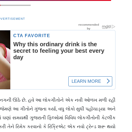
DVERTISEMENT
નગની ઊઠે છે. હવે આ લોકગીતોને એક નવી ઓળખ મળી રહી
એ જેમણે આ ગીતોને ગુંજતા કર્યા, વધુ લોકો સુધી પહોંચાડ્યા અને
લાં ઘણાં સમયથી ગુજરાતી ફિલ્મોમાં વિવિધ લોકગીતોની કેટલીક
રી તેને રિમેક કરવાનો કે રિક્રિએટ એક નવો ટ્રેન્ડ શરૂ થયો