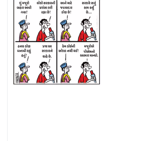
 Bharat
અરિજિત સિંહે
આ કઠોર દુનિયામાં 
ાણો
બિઝનેસમૅનની જેમ
દયા માટે તમારો ખૂ
ુર ગીતો
સમજી-વિચારીને નિવૃત્ત
આભાર
ોઝરના બેસ્ટ
થવાનો નિર્ણય લીધો છે