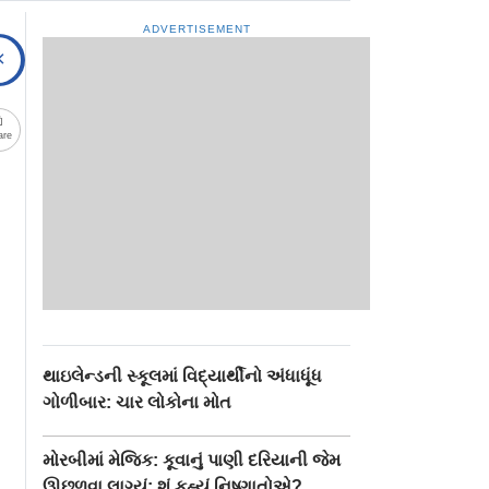
ADVERTISEMENT
are
થાઇલેન્ડની સ્કૂલમાં વિદ્યાર્થીનો અંધાધૂંધ
ગોળીબાર: ચાર લોકોના મોત
મોરબીમાં મેજિક: કૂવાનું પાણી દરિયાની જેમ
ઊછળવા લાગ્યું: શું કહ્યું નિષ્ણાતોએ?