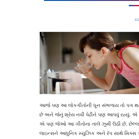
A
આજે પણ આ લોકગીતોની ધૂન સંભળાય તો પગ થ
છે અને જેનું શ્રેય નવી પેઢીને પણ આપવું રહ્યું. 
એ પણ જેઓ આ ગીતોના તાલે ઝૂમી ઉઠી છે.
છેલ્
લાઇન્સને આધુનિક મ્યુઝિક અને રૅપ સાથે મિક્સ ક