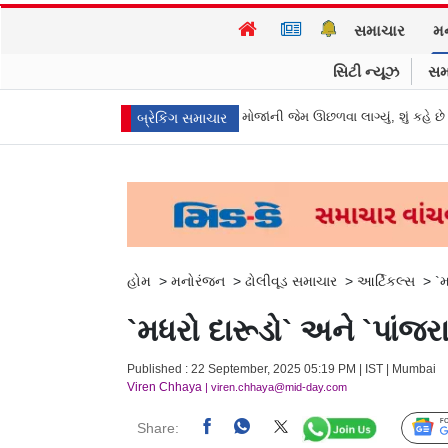
સમાચાર
મ
સિટી ન્યૂઝ
સમ
જિક! કૂવાનું પાણી દરિયાનાં મોજાંની જેમ ઊછળવા લાગ્યું, શું કહે છે નિષ્ણાતો?
મું
બ્રેકિંગ સમાચાર
હોમ
>
મનોરંજન
>
ઢોલીવૂડ સમાચાર
>
આર્ટિકલ્સ
>
`મ
`મધરો દારૂડો` અને `પાંજરા
Published : 22 September, 2025 05:19 PM | IST | Mumbai
Viren Chhaya
| viren.chhaya@mid-day.com
Share: