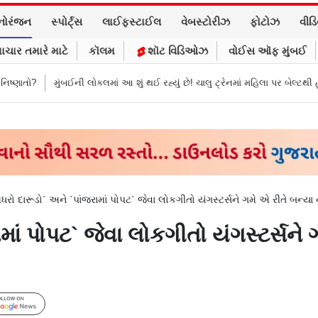
નોરંજન
સ્પોર્ટ્સ
લાઈફસ્ટાઈલ
વેબસ્ટોરીઝ
ફોટોઝ
વીડ
ાચાર તમારે માટે
કૉલમ
શૉટ વિડિઓઝ
વોઈસ ઑફ મુંબઈ
બઈની લોકલમાં આ શું થઈ રહ્યું છે! ચાલુ ટ્રેનમાં મહિલા પર બેલ્ટથી હુમલો અને પછી…
ધરો દારૂડો` અને `પાંજરામાં પોપટ` જેવા લોકગીતો યંગસ્ટર્સને ગમે એ રીતે બન્યા 
માં પોપટ` જેવા લોકગીતો યંગસ્ટર્સને 
Follow Us