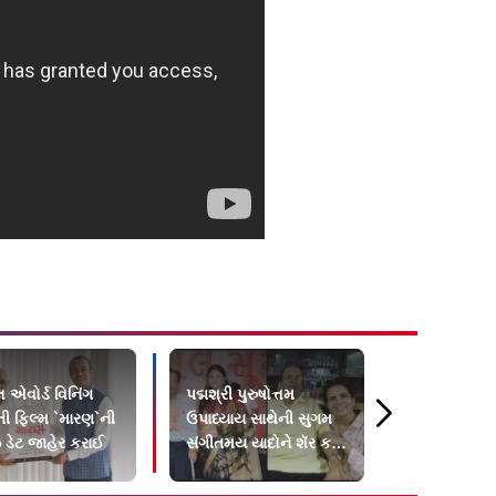
 એવોર્ડ વિનિંગ
પદ્મશ્રી પુરુષોત્તમ
HBD Parth
તી ફિલ્મ `મારણ`ની
ઉપાધ્યાય સાથેની સુગમ
Thakkar: મ
 ડેટ જાહેર કરાઈ
સંગીતમય યાદોને શૅર કરી
ઢોલિવૂડને મધ
ગુજરાતી કલાકારોએ
આપનાર કમ્પ
ગીતો