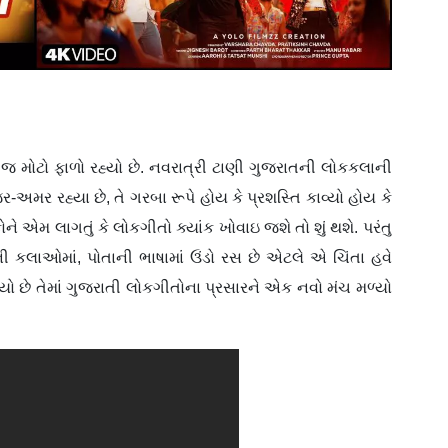
જ મોટો ફાળો રહ્યો છે. નવરાત્રી ટાણી ગુજરાતની લોકકલાની
અમર રહ્યા છે, તે ગરબા રૂપે હોય કે પ્રશસ્તિ કાવ્યો હોય કે
એમ લાગતું કે લોકગીતો ક્યાંક ખોવાઇ જશે તો શું થશે. પરંતુ
ની કલાઓમાં, પોતાની ભાષામાં ઉંડો રસ છે એટલે એ ચિંતા હવે
થયો છે તેમાં ગુજરાતી લોકગીતોના પ્રસારને એક નવો મંચ મળ્યો