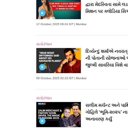
દ્વારા મેદસ્વિતા સામે લ
મિશન પર ક્લોડિયા સિ
17 October, 2025 08:24 IST | Mumbai
મનોરંજન
દિવ્યેન્દુ શર્માએ નવરાત
ની પોતાની યોજનાઓ 
જુલ્મી સાવરિયા વિશે વ
09 October, 2025 02:10 IST | Mumbai
મનોરંજન
સલીમ મર્ચન્ટ અને પાર્
ગોહિલે ‘ભૂમિ-૨૦૨૫’ ના 
અનાવરણ કર્યું