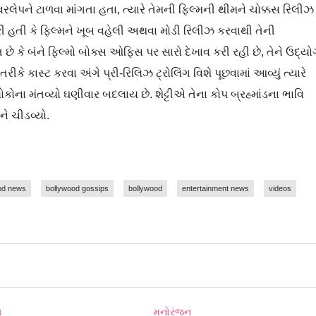
ઓવરલેપને ટાળવા માંગતા હતા, ત્યારે તેમની ફિલ્મની થીમને ચોક્કસ રિલીઝ
રી હતી કે ફિલ્મને ખૂબ વહેલી અથવા મોડી રિલીઝ કરવાથી તેની
ે કે બંને ફિલ્મો બોક્સ ઓફિસ પર સારો દેખાવ કરી રહી છે, તેને ઉદ્યો
ે કાસ્ટ કરવા અંગે પ્રી-રિલિઝ ટ્રોલિંગ વિશે પૂછવામાં આવ્યું ત્યારે
 લોકોના મંતવ્યો ઘણીવાર બદલાય છે. શેટ્ટીએ તેના કોપ બ્રહ્માંડના ભાવિ
ે ચીડવ્યો.
od news
bollywood gossips
bollywood
entertainment news
videos
ન
મનોરંજન