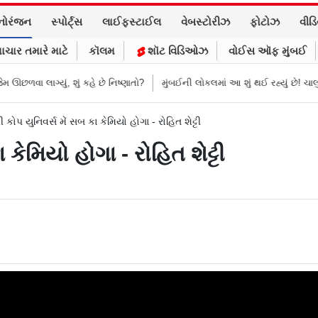
નોરંજન
સ્પોર્ટ્સ
લાઈફસ્ટાઈલ
વેબસ્ટોરીઝ
ફોટોઝ
વીડ
ાચાર તમારે માટે
કૉલમ
શૉટ વિડિઓઝ
વોઈસ ઑફ મુંબઈ
 શું કહે છે નિષ્ણાતો?
મુંબઈની લોકલમાં આ શું થઈ રહ્યું છે! ચાલુ ટ્રેનમાં મહિ
રી કોપ યુનિવર્સ મેં સબ કા કેમિયો હોગા - રોહિત શેટ્ટી
 કેમિયો હોગા - રોહિત શેટ્ટી