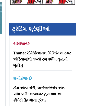
ટ્રેંડિંગ શ્રેણીઓ
ે
સમાચાર
Thane: રેસિડેન્શિયલ બિલ્ડિંગના ડક્ટ
એરિયામાંથી મળ્યો ૭૨ વર્ષીય વૃદ્ધનો
મૃતદેહ
મનોરંજન
ટોમ એન્ડ ચેરી, અસંભાઉઉઉ અને
પીધા પછી: ખડખડાટ હસાવશે આ
કૉમેડી ફિલ્મોના ટ્રેલર