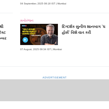
04 September, 2025 08:18 IST | Mumbai
મનોરંજન
થી
દિગ્દર્શક સુનીલ શાનબાગ `ધ
ેક્ટ
હોર્સ` વિશે વાત કરી
બ્બર
07 August, 2025 09:34 IST | Mumbai
ADVERTISEMENT