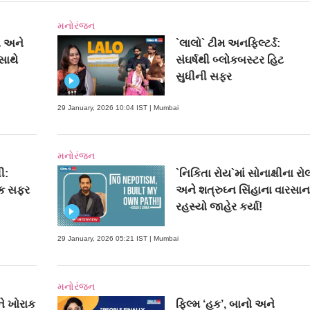
મનોરંજન
ા અને
`લાલો` ટીમ અનફિલ્ટર્ડ:
સાથે
સંઘર્ષથી બ્લોકબસ્ટર હિટ
સુધીની સફર
29 January, 2026 10:04 IST | Mumbai
મનોરંજન
ી:
`નિકિતા રોય`માં સોનાક્ષીના રો
િક સફર
અને શત્રુઘ્ન સિંહાના વારસાન
રહસ્યો જાહેર કર્યા!
29 January, 2026 05:21 IST | Mumbai
મનોરંજન
ે ખોરાક
ફિલ્મ ‘હક’, બાનો અને