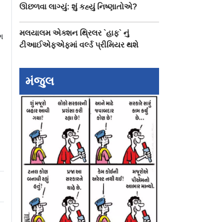
ઊછળવા લાગ્યું: શું કહ્યું નિષ્ણાતોએ?
મલયાલમ એક્શન થ્રિલર `હાફ` નું
ગ
ટીઆઈએફએફમાં વર્લ્ડ પ્રીમિયર થશે
મંજુલ