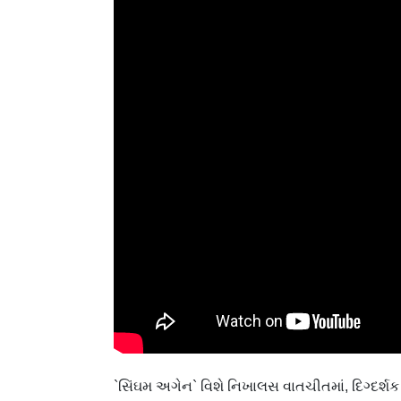
`સિંઘમ અગેન` વિશે નિખાલસ વાતચીતમાં, દિગ્દર્શક