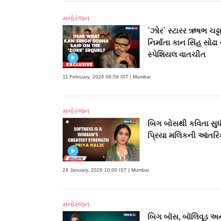
મનોરંજન
`ઝોર` સ્ટારર ઋષભ ચઢ્ઢ
નિર્માતા કાન સિંહ સોઢા 
સ્પેશિયલ વાતચીત
11 February, 2026 08:58 IST | Mumbai
મનોરંજન
બિગ બોસથી કવિતા સુધ
પ્રિયા મલિકની આંતર
29 January, 2026 10:00 IST | Mumbai
મનોરંજન
બિગ બૉસ, બૉલિવૂડ અન