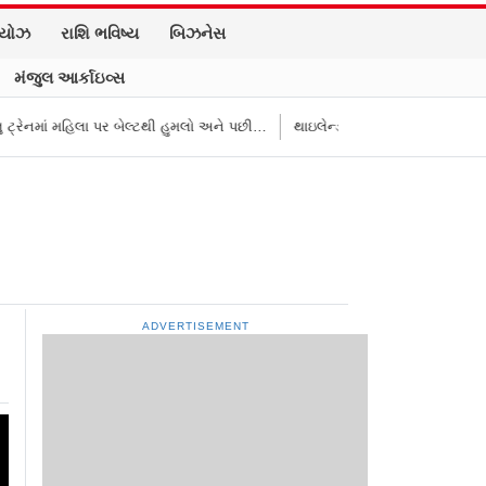
િયોઝ
રાશિ ભવિષ્ય
બિઝનેસ
મંજુલ આર્કાઇવ્સ
લા પર બેલ્ટથી હુમલો અને પછી…
થાઇલેન્ડની સ્કૂલમાં વિદ્યાર્થીનો અંધાધૂંધ ગોળીબા
ADVERTISEMENT