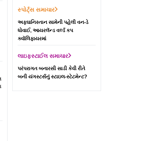
સ્પોર્ટ્સ સમાચાર
અફઘાનિસ્તાન સામેની પહેલી વન-ડે
ધોવાઈ, આયરલૅન્ડ વર્લ્ડ કપ
ક્વૉલિફાયરમાં
લાઇફસ્ટાઈલ સમાચાર
પરંપરાગત બનારસી સાડી કેવી રીતે
બની યંગસ્ટર્સનું સ્ટાઇલ-સ્ટેટમેન્ટ?
લ
ા