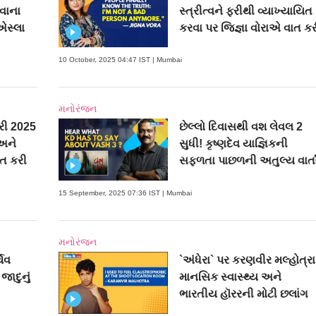
ડવાના
સ્ત્રીત્વને ફરીથી વ્યાખ્યાયિત
એસ્લા
કરવા પર જિજ્ઞા વોરાએ વાત ક
10 October, 2025 04:47 IST | Mumbai
મનોરંજન
્રી 2025
છેલ્લો દિવાસથી વશ લેવલ 2
અને
સુધી! કૃષ્ણદેવ યાજ્ઞિકની
ાત કરી
સફળતા પાછળની અતુલ્ય વાર્ત
15 September, 2025 07:36 IST | Mumbai
મનોરંજન
થિવ
`અંધેરા` પર કરણવીર મલ્હોત્રા
જાદુનું
માનસિક સ્વાસ્થ્ય અને
ભારતીય હૉરરની મોટી છલાંગ