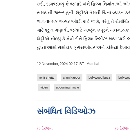
કરી, સમજાવ્યું કે જ્યારે બંને ફિલ્મ નિર્માતાઓ 
સમયની જરૂર હતી. શેટ્ટીએ તેમની ચિંતા વ્યક્ત ક
ભાવનાત્મક અસર ઓછી થઈ જશે, પરંતુ તે રોમાંચિત છ
માટે જીત ગણાવી. જ્યારે અર્જુન કપૂરને ખલનાયક તરીક
શેટ્ટીએ નોંધ્યું કે કેવી રીતે ફિલ્મ રિલીઝ થયા પછી
હપ્તાઓમાં રોમાંચક ક્રોસઓવર અને કેમિયો દેખાવન
12 November, 2024 02:17 IST | Mumbai
rohit shetty
arjun kapoor
bollywood buzz
bollywo
video
upcoming movie
સંબંધિત વિડિઓઝ
મનોરંજન
મનોરંજ