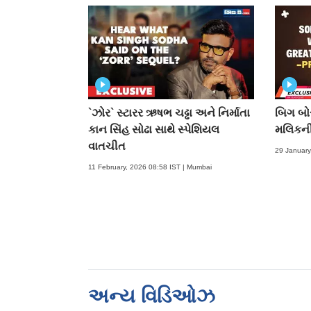
`ઝોર` સ્ટારર ઋષભ ચઢ્ઢા અને નિર્માતા
બિગ બોસ
કાન સિંહ સોઢા સાથે સ્પેશિયલ
મલિકન
વાતચીત
29 January
11 February, 2026 08:58 IST | Mumbai
અન્ય વિડિઓઝ