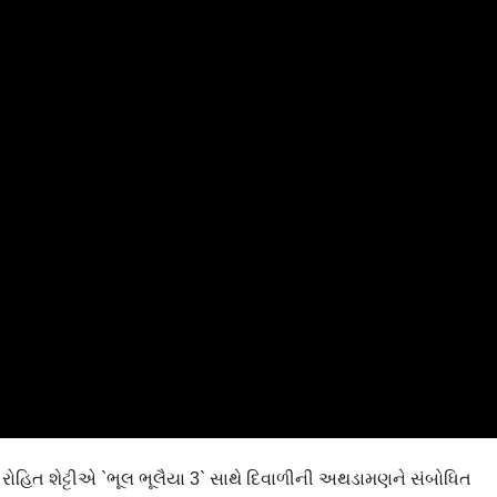
 રોહિત શેટ્ટીએ `ભૂલ ભૂલૈયા 3` સાથે દિવાળીની અથડામણને સંબોધિત