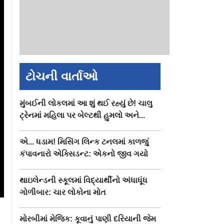
ટોચની વાર્તાઓ
મુંબઈની લોકલમાં આ શું થઈ રહ્યું છે! ચાલુ
ટ્રેનમાં મહિલા પર બેલ્ટથી હુમલો અને...
એ... ધડામ! મિસિંગ લિન્ક ટનલમાં કાળજું
કંપાવનારો એક્સિડન્ટ: એકનો જીવ ગયો
થાઇલેન્ડની સ્કૂલમાં વિદ્યાર્થીનો અંધાધૂંધ
ગોળીબાર: ચાર લોકોના મોત
મોરબીમાં મેજિક: કૂવાનું પાણી દરિયાની જેમ