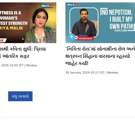
થી કવિતા સુધી: પ્રિયા
`નિકિતા રોય`માં સોનાક્ષીના રોલ અન
ી આંતરિક સફર
શત્રુઘ્ન સિંહાના વારસાના રહસ્યો
જાહેર કર્યા!
, 2026 10:00 IST | Mumbai
29 January, 2026 05:21 IST | Mumbai
વધુ બતાવો