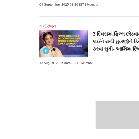
04 September, 2025 08:20 IST | Mumbai
મનોરંજન
3 દિવસમાં ફિલ્મ છોડવા
લઈને રાની મુખર્જીને ડિર
કરવા સુધી- આશિમા છિ
12 August, 2025 06:52 IST | Mumbai