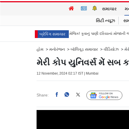
સમાચાર
મ
સિટી ન્યૂઝ
સમ
Gujarat News: મોરબીમાં મેજિક! કૂવાનું પાણી દરિયાનાં મોજાંની જેમ ઊછળવા લાગ્યું,
બ્રેકિંગ સમાચાર
હોમ
>
મનોરંજન
>
બૉલિવૂડ સમાચાર
>
વીડિયોઝ
>
મે
મેરી કોપ યુનિવર્સ મેં સબ કા
12 November, 2024 02:17 IST | Mumbai
Share:
Follow Us