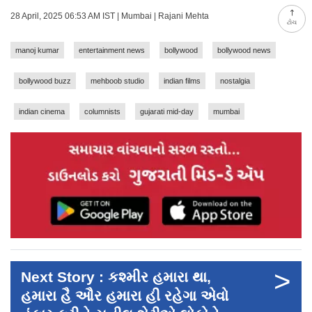
28 April, 2025 06:53 AM IST | Mumbai | Rajani Mehta
ટોચ
manoj kumar
entertainment news
bollywood
bollywood news
bollywood buzz
mehboob studio
indian films
nostalgia
indian cinema
columnists
gujarati mid-day
mumbai
>
Next Story : કશ્મીર હમારા થા,
હમારા હૈ ઔર હમારા હી રહેગા એવો