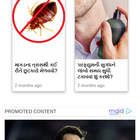
માકડના ત્રાસથી કઈ
પરફ્યુમની સુગંધને
રીતે છુટકારો મેળવવો?
લાંબો સમય સુધી
ટકાવવા શું કરશો?
2 months ago
2 months ago