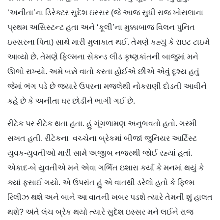
‘અનીતા’ના ડિરેક્ટર સુદેશ ઇસ્સર (જે આજ સુધી રાજ ખોસલાના
પ્રથમ અસિસ્ટન્ટ હતા અને ‘કૂલી’ના મુક્કાબાજ વિલન પુનિત
ઇસ્સરના પિતા) સાથે મારી મુલાકાત થઈ. તેમણે કહ્યું કે રાઇટ ટાઇમે
આવ્યો છે. તેમણે ફિલ્મના સેકન્ડ લીડ કૃષ્ણકાંતની બાજુમાં મને
ઊભો રાખ્યો. અમે બન્ને વાતો કરતા હોઈએ છીએ એવું દૃશ્ય હતું
જેમાં ભંગ પડે છે જ્યારે ઉપરના મજલેથી નોકરાણી દોડતી આવીને
કહે છે કે અનીતા ઘર છોડીને ભાગી ગઈ છે.
રીટેક પર રીટેક થતા હતા. હું ગૂંગળામણ અનુભવતો હતો. ગરમી
સખત હતી. રીટેકના વચ્ચેના બ્રેકમાં બીજાં જુનિયર આર્ટિસ્ટ
યુવક-યુવતીઓ મારી સામે અજીબ નજરથી જોઈ રહ્યાં હતાં.
એકાદ-બે યુવતીએ મને એવા ગર્ભિત ઇશારા કર્યા કે મનમાં થયું કે
ક્યાં ફસાઈ ગયો. એ ઉપરાંત હું એ વાતથી ડરેલો હતો કે ફિલ્મ
રિલીઝ થશે અને બાને આ વાતની ખબર પડશે ત્યારે તેમની શું હાલત
થશે? અંતે લંચ બ્રેક થયો ત્યારે સુદેશ ઇસ્સર મને લઈને રાજ