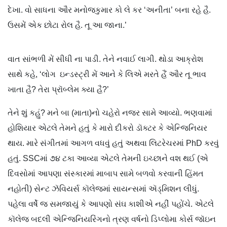
દેખા. વો સાધના ઔર મનોજકુમાર કો લે કર ‘અનીતા’ બના રહે હૈ.
ઉસમેં એક છોટા રોલ હૈ. તૂ આ જાના.’
વાત સાંભળી મેં સીધી ના પાડી. તેને નવાઈ લાગી. થોડા આક્રોશ
સાથે કહે, ‘લોગ ઇન્ડસ્ટ્રી મેં આને કે લિએ મરતે હૈં ઔર તૂ ભાવ
ખાતા હૈ? તેરા પ્રૉબ્લેમ ક્યા હૈ?’
તેને શું કહું? મને બા (માતા)નો ચહેરો નજર સામે આવ્યો. ભણવામાં
હોશિયાર એટલે તેમને હતું કે મારો દીકરો ડૉક્ટર કે એન્જિનિયર
થાય. મારે સંગીતમાં આગળ વધવું હતું અથવા લિટરેચરમાં PhD કરવું
હતું. SSCમાં ૭૪ ટકા આવ્યા એટલે તેમની ઇચ્છાને વશ થઈ (એ
દિવસોમાં આપણા સંસ્કારમાં માબાપ સામે બળવો કરવાની હિંમત
નહોતી) સેન્ટ ઝૅવિયર્સ કૉલેજમાં સાયન્સમાં ઍડ્મિશન લીધું.
પહેલા વર્ષે જ સમજાયું કે આપણો સંઘ કાશીએ નહીં પહોંચે. એટલે
કૉલેજ બદલી એન્જિનિયરિંગનો ત્રણ વર્ષનો ડિપ્લોમા કોર્સ જૉઇન