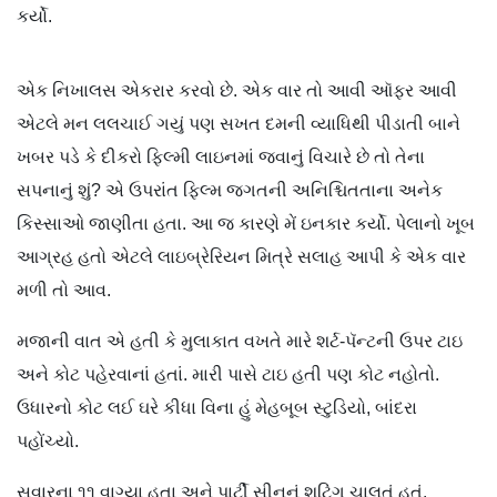
કર્યો.
એક નિખાલસ એકરાર કરવો છે. એક વાર તો આવી ઑફર આવી
એટલે મન લલચાઈ ગયું પણ સખત દમની વ્યાધિથી પીડાતી બાને
ખબર પડે કે દીકરો ફિલ્મી લાઇનમાં જવાનું વિચારે છે તો તેના
સપનાનું શું? એ ઉપરાંત ફિલ્મ જગતની અનિશ્ચિતતાના અનેક
કિસ્સાઓ જાણીતા હતા. આ જ કારણે મેં ઇનકાર કર્યો. પેલાનો ખૂબ
આગ્રહ હતો એટલે લાઇબ્રેરિયન મિત્રે સલાહ આપી કે એક વાર
મળી તો આવ.
મજાની વાત એ હતી કે મુલાકાત વખતે મારે શર્ટ-પૅન્ટની ઉપર ટાઇ
અને કોટ પહેરવાનાં હતાં. મારી પાસે ટાઇ હતી પણ કોટ નહોતો.
ઉધારનો કોટ લઈ ઘરે કીધા વિના હું મેહબૂબ સ્ટુડિયો, બાંદરા
પહોંચ્યો.
સવારના ૧૧ વાગ્યા હતા અને પાર્ટી સીનનું શૂટિંગ ચાલતું હતું.