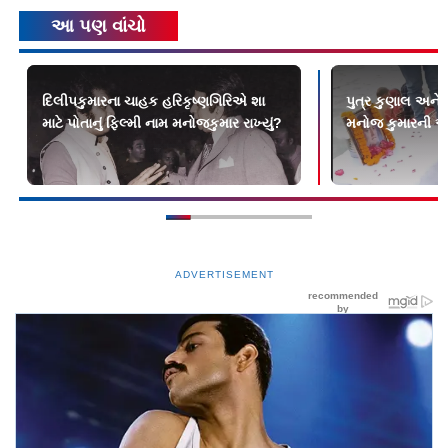
આ પણ વાંચો
દિલીપકુમારના ચાહક હરિકૃષ્ણગિરિએ શા
પુત્ર કુણાલ અને
માટે પોતાનું ફિલ્મી નામ મનોજકુમાર રાખ્યું?
મનોજ કુમારની અસ્
ADVERTISEMENT