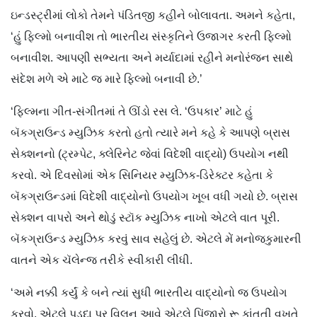
ઇન્ડસ્ટ્રીમાં લોકો તેમને પંડિતજી કહીને બોલાવતા. અમને કહેતા,
‘હું ફિલ્મો બનાવીશ તો ભારતીય સંસ્કૃતિને ઉજાગર કરતી ફિલ્મો
બનાવીશ. આપણી સભ્યતા અને મર્યાદામાં રહીને મનોરંજન સાથે
સંદેશ મળે એ માટે જ મારે ફિલ્મો બનાવી છે.’
‘ફિલ્મના ગીત-સંગીતમાં તે ઊંડો રસ લે. ‘ઉપકાર’ માટે હું
બૅકગ્રાઉન્ડ મ્યુઝિક કરતો હતો ત્યારે મને કહે કે આપણે બ્રાસ
સેક્શનનો (ટ્રમ્પેટ, ક્લેરિનેટ જેવાં વિદેશી વાદ્યો) ઉપયોગ નથી
કરવો. એ દિવસોમાં એક સિનિયર મ્યુઝિક-ડિરેક્ટર કહેતા કે
બૅકગ્રાઉન્ડમાં વિદેશી વાદ્યોનો ઉપયોગ ખૂબ વધી ગયો છે. બ્રાસ
સેક્શન વાપરો અને થોડું સ્ટૉક મ્યુઝિક નાખો એટલે વાત પૂરી.
બૅકગ્રાઉન્ડ મ્યુઝિક કરવું સાવ સહેલું છે. એટલે મેં મનોજકુમારની
વાતને એક ચૅલેન્જ તરીકે સ્વીકારી લીધી.
‘અમે નક્કી કર્યું કે બને ત્યાં સુધી ભારતીય વાદ્યોનો જ ઉપયોગ
કરવો. એટલે પડદા પર વિલન આવે એટલે પિંજારો રૂ કાંતતી વખતે