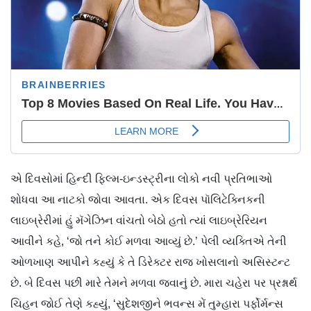
એ દિવસોમાં હિન્દી ફિલ્મ-ઇન્ડસ્ટ્રીના લોકો નવી પ્રતિભાઓ
શોધવા આ નાટકો જોવા આવતા. એક દિવસ પૉલિટેક્નિકની
લાઇબ્રેરીમાં હું મૅગેઝિન વાંચતો બેઠો હતો ત્યાં લાઇબ્રેરિયન
આવીને કહે, ‘જો તને કોઈ મળવા આવ્યું છે.’ પેલી વ્યક્તિએ તેની
ઓળખાણ આપીને કહ્યું કે તે ડિરેક્ટર રાજ ખોસલાનો અસિસ્ટન્ટ
છે. બે દિવસ પછી મારે તેમને મળવા જવાનું છે. મારા ચહેરા પર પ્રશ્નાર્થ
ચિહન જોઈ તેણે કહ્યું, ‘સુદેશજીને ભવન્સ મેં તુમ્હારા પર્ફોર્મન્સ