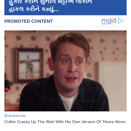
હુંકાર કરીને સુનીલ શેટ્ટીએ લોકોને
હાકલ કરીને કહ્યું...