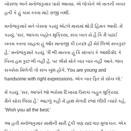
ખોસલા અને મનોજકુમાર પાસે આવ્યા. એ લોકોને એ વાતની ખબર
હતી કે હું કામ કરવા માટે રાજી નથી.
મનોજકુમારે મને બેસવા કહ્યું એટલે મારામાં થોડી હિંમત આવી. મેં
કહ્યું, ‘સર, આપકા બહોત શુક્રિયા, સચ બાત યે હૈ કિ મૈં પઢાઈ
ખતમ કરના ચાહતા હૂં ઔર માતાજી કી ઇચ્છા હી મેરે લિએ સબકુછ
હૈ.’ મનોજકુમારે કહ્યું, ‘મૈં ભી માનતા હૂં કિ માંબાપ કે આશીર્વાદ કે
બિના હમ કુછ ભી નહીં હૈ. પર ઐસે મોકે બાર બાર નહીં આતે. જબ
સક્સેસ મિલેગી તો સબ ખુશ હોંગે. You are young and
handsome with right expressions. એક બાર ફિર સે સોચ લો.’
મેં કહ્યું, ‘સર, આપને જો ભરોસા દિખાયા ઉસકા બહુત શુક્રિયા.
મૈંને સોચ લિયા હૈ.’ આટલું કહી મેં હાથ મેળવી રજા લીધી ત્યારે કહે,
‘Wish you all the best.’
આ હતી મનોજકુમાર સાથેની મારી ટૂંકી પણ યાદગાર મુલાકાત. એક