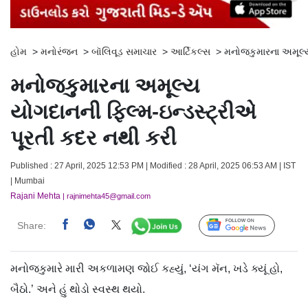
હોમ
>
મનોરંજન
>
બૉલિવૂડ સમાચાર
>
આર્ટિકલ્સ
>
મનોજકુમારના અમૂલ્ય
મનોજકુમારના અમૂલ્ય
યોગદાનની ફિલ્મ-ઇન્ડસ્ટ્રીએ
પૂરતી કદર નથી કરી
Published : 27 April, 2025 12:53 PM | Modified : 28 April, 2025 06:53 AM | IST
| Mumbai
Rajani Mehta
| rajnimehta45@gmail.com
Share:
Follow Us
મનોજકુમારે મારી અકળામણ જોઈ કહ્યું, ‘યંગ મૅન, ખડે ક્યૂં હો,
બૈઠો.’ અને હું થોડો સ્વસ્થ થયો.