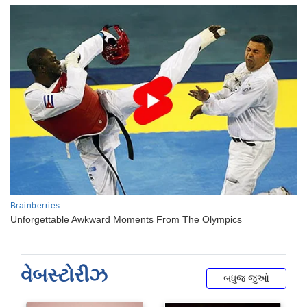
વેબસ્ટોરીઝ
બધુજ જુઓ