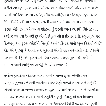
ફિલ્મસ્ટાર આટલી સહજતાથી મારા જેવા અજાણ્યાની પ્રશંસા
કરીને સલાહસૂચન આપે એ તેમના વ્યક્તિત્વનો પરિચય આપે છે.
‘અનીતા’ રિલીઝ થઈ પરંતુ બૉક્સ-ઑફિસ પર નિષ્ફળ રહી. બાને
ઊડતી-ઊડતી મારા પરાક્રમની ખબર પડી પણ વાંધો ન આવ્યો.
ત્રણ મિનિટના એ લૉન્ગ શૉટમાં હું દૂરથી અને અડધી મિનિટ માટે
ક્લોઝ અપમાં દેખાઉં છું એની થ્રિલ થોડા દિવસ રહી. (યુટ્યુબ પર
ફિલ્મનું આ દૃશ્ય જોઈને મિત્રો અને પરિવાર મારી ખૂબ ફિરકી લે છે)
કોઈએ પૂછ્યું કે આવી તક ગુમાવી એનો કોઈ વસવસો નથી? મારો
જવાબ છે, ફિલ્મી દુનિયાની ઝાકઝમાળ ક્ષણજીવી છે. મને જે
સંગીત અને સાહિત્ય મળ્યું છે, એ શાશ્વત છે.
મનોજકુમારના વ્યક્તિત્વનાં અનેક પાસાં હતાં. સંગીતકાર
આણંદજીભાઈ તેમની સાથેનાં સંસ્મરણો તાજાં કરતાં મને કહે છે,
‘તેઓ એકદમ સરળ સ્વભાવના હતા. અમને એકબીજાની વાતોમાં
રસ પડે એટલે અમારું સારું ટ્યુનિંગ હતું. તેમનું વાંચન વિશાળ.
આપણાં કલ્ચર, પરંપરા અને રીતિરિવાજની ઊંડી જાણકારી હતી.