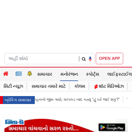
|
OPEN APP
સમાચાર
મનોરંજન
સ્પોર્ટ્સ
લાઈફસ્ટાઈલ
સિટી ન્યૂઝ
સમાચાર તમારે માટે
કૉલમ
શૉટ વિડિઓઝ
રપકડ બાદ કહ્યું “હું ઘરે જઈ શકું?”
‘હું બાબા બાગેશ્વર નથી...’: IIT દિલ્હીમાં વિ
બ્રેકિંગ સમાચાર