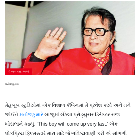
વો જબ યાદ આએ
મનોજકુમાર
મેહબૂબ સ્ટુડિયોમાં એક વિશાળ કૅબિનમાં મેં પ્રવેશ કર્યો અને મને
જોઈને
મનોજકુમારે
બાજુમાં બેઠેલા પ્રોડ્યુસર ડિરેક્ટર રાજ
ખોસલાને કહ્યું, ‘This boy will come up very fast.’ એક
લોકપ્રિય ફિલ્મસ્ટારે મારા માટે જે ભવિષ્યવાણી કરી એ સાંભળી