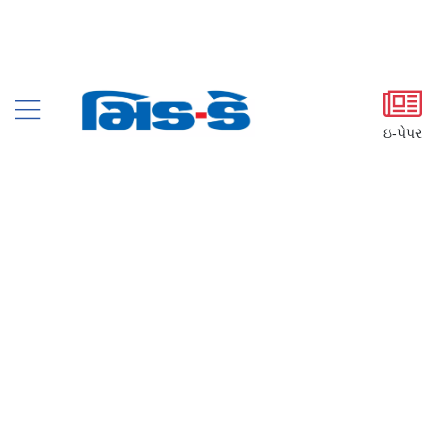
ઇ-પેપર