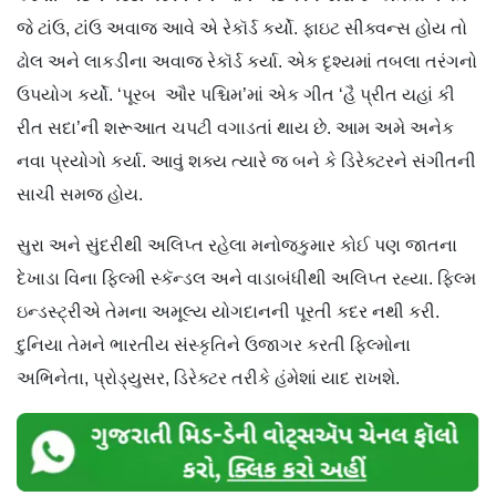
જે ટાંઉ, ટાંઉ અવાજ આવે એ રેકૉર્ડ કર્યો. ફાઇટ સીક્વન્સ હોય તો
ઢોલ અને લાકડીના અવાજ રેકૉર્ડ કર્યા. એક દૃશ્યમાં તબલા તરંગનો
ઉપયોગ કર્યો. ‘પૂરબ ઔર પશ્ચિમ’માં એક ગીત ‘હૈ પ્રીત યહાં કી
રીત સદા’ની શરૂઆત ચપટી વગાડતાં થાય છે. આમ અમે અનેક
નવા પ્રયોગો કર્યા. આવું શક્ય ત્યારે જ બને કે ડિરેક્ટરને સંગીતની
સાચી સમજ હોય.
સુરા અને સુંદરીથી અલિપ્ત રહેલા મનોજકુમાર કોઈ પણ જાતના
દેખાડા વિના ફિલ્મી સ્કૅન્ડલ અને વાડાબંધીથી અલિપ્ત રહ્યા. ફિલ્મ
ઇન્ડસ્ટ્રીએ તેમના અમૂલ્ય યોગદાનની પૂરતી કદર નથી કરી.
દુનિયા તેમને ભારતીય સંસ્કૃતિને ઉજાગર કરતી ફિલ્મોના
અભિનેતા, પ્રોડ્યુસર, ડિરેક્ટર તરીકે હંમેશાં યાદ રાખશે.