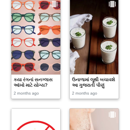
કયા રંગનાં સનગ્લાસ
ઉનાળામાં લૂથી બચાવશે
આંખો માટે યોગ્ય?
આ ગુજરાતી પીણું
2 months ago
2 months ago