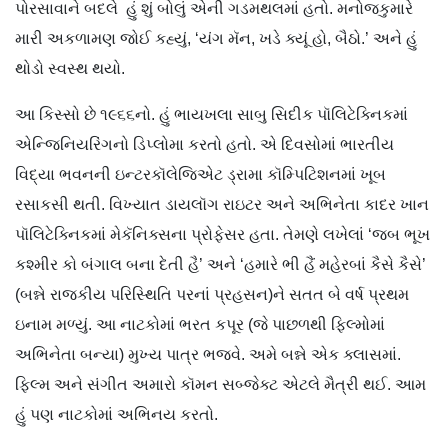
પોરસાવાને બદલે હું શું બોલું એની ગડમથલમાં હતો. મનોજકુમારે
મારી અકળામણ જોઈ કહ્યું, ‘યંગ મૅન, ખડે ક્યૂં હો, બૈઠો.’ અને હું
થોડો સ્વસ્થ થયો.
આ કિસ્સો છે ૧૯૬૬નો. હું ભાયખલા સાબુ સિદીક પૉલિટેક્નિકમાં
એન્જિનિયરિંગનો ડિપ્લોમા કરતો હતો. એ દિવસોમાં ભારતીય
વિદ્યા ભવનની ઇન્ટરકૉલેજિએટ ડ્રામા કૉમ્પિટિશનમાં ખૂબ
રસાકસી થતી. વિખ્યાત ડાયલૉગ રાઇટર અને અભિનેતા કાદર ખાન
પૉલિટેક્નિકમાં મેકૅનિક્સના પ્રોફેસર હતા. તેમણે લખેલાં ‘જબ ભૂખ
કશ્મીર કો બંગાલ બના દેતી હૈ’ અને ‘હમારે ભી હૈં મહેરબાં કૈસે કૈસે’
(બન્ને રાજકીય પરિસ્થિતિ પરનાં પ્રહસન)ને સતત બે વર્ષ પ્રથમ
ઇનામ મળ્યું. આ નાટકોમાં ભરત કપૂર (જે પાછળથી ફિલ્મોમાં
અભિનેતા બન્યા) મુખ્ય પાત્ર ભજવે. અમે બન્ને એક ક્લાસમાં.
ફિલ્મ અને સંગીત અમારો કૉમન સબ્જેક્ટ એટલે મૈત્રી થઈ. આમ
હું પણ નાટકોમાં અભિનય કરતો.