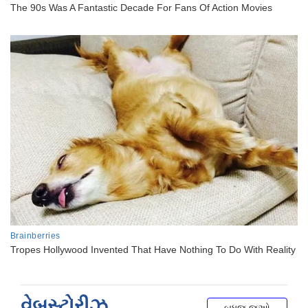
વેબસ્ટોરીઝ