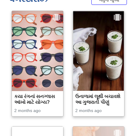
બધુજ જુઓ
કયા રંગનાં સનગ્લાસ
ઉનાળામાં લૂથી બચાવશે
આંખો માટે યોગ્ય?
આ ગુજરાતી પીણું
2 months ago
2 months ago