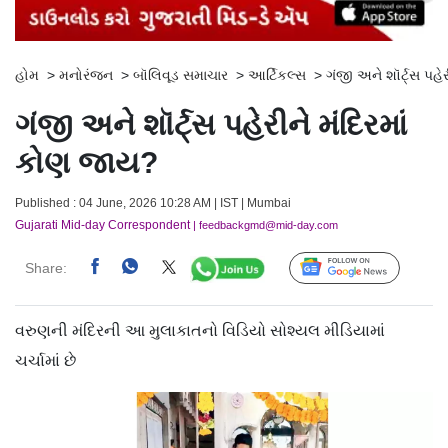
હોમ
>
મનોરંજન
>
બૉલિવૂડ સમાચાર
>
આર્ટિકલ્સ
>
ગંજી અને શૉર્ટ્સ પહે
ગંજી અને શૉર્ટ્સ પહેરીને મંદિરમાં
કોણ જાય?
Published : 04 June, 2026 10:28 AM | IST | Mumbai
Gujarati Mid-day Correspondent
| feedbackgmd@mid-day.com
Share:
Follow Us
વરુણની મંદિરની આ મુલાકાતનો વિડિયો સોશ્યલ મીડિયામાં
ચર્ચામાં છે