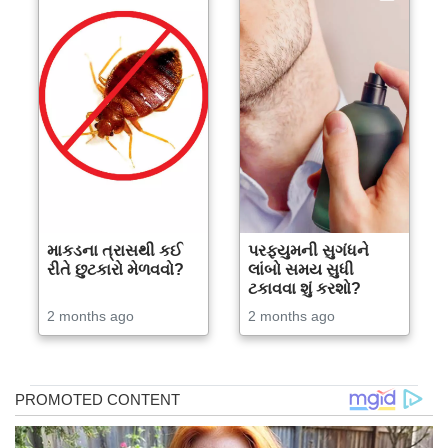
માકડના ત્રાસથી કઈ
પરફ્યુમની સુગંધને
રીતે છુટકારો મેળવવો?
લાંબો સમય સુધી
ટકાવવા શું કરશો?
2 months ago
2 months ago