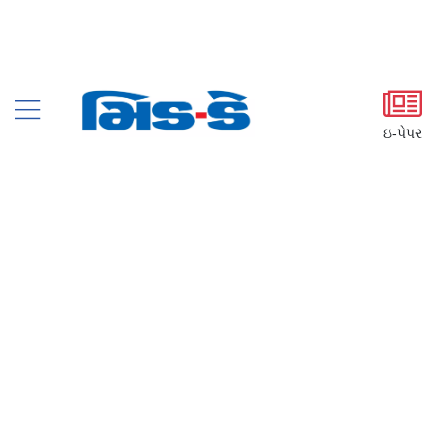
ઇ-પેપર