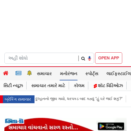
|
OPEN APP
સમાચાર
મનોરંજન
સ્પોર્ટ્સ
લાઈફસ્ટાઈલ
સિટી ન્યૂઝ
સમાચાર તમારે માટે
કૉલમ
શૉટ વિડિઓઝ
ો, ધરપકડ બાદ કહ્યું “હું ઘરે જઈ શકું?”
‘હું બાબા બાગેશ્વર નથી...’: IIT દિલ્હીમા
બ્રેકિંગ સમાચાર