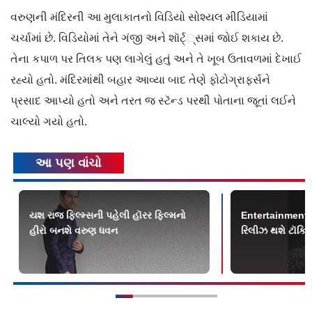
વરુણની મંદિરની આ મુલાકાતનો વિડિયો સોશ્યલ મીડિયામાં
ચર્ચામાં છે. વિડિયોમાં તેને ગંજી અને શૉર્ટ્્‍સમાં જોઈ શકાય છે.
તેના કપાળ પર તિલક પણ લાગેલું હતું અને તે ખૂબ ઉતાવળમાં દેખાઈ
રહ્યો હતો. મંદિરમાંથી બહાર આવ્યા બાદ તેણે ફોટોગ્રાફર્સને
પ્રસાદ આપ્યો હતો અને તરત જ સ્ટૅન્ડ પરથી પોતાના જૂતાં લઈને
ચાલ્યો ગયો હતો.
આ પણ વાંચો
યશ રાજ ફિલ્મ્સની પહેલી હૉરર ફિલ્મનો
Entertainment Update
હીરો બનશે વરુણ ધવન
રિલીઝ થશે ટૉક્સિક