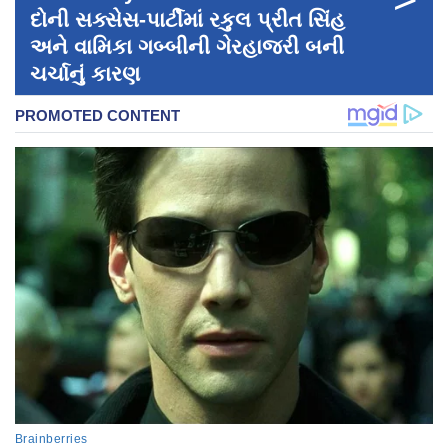
દોની સક્સેસ-પાર્ટીમાં રકુલ પ્રીત સિંહ
અને વામિકા ગબ્બીની ગેરહાજરી બની
ચર્ચાનું કારણ