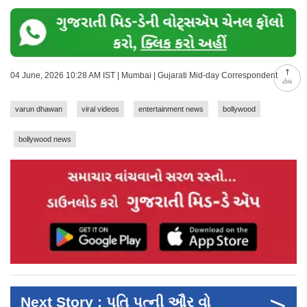
04 June, 2026 10:28 AM IST | Mumbai | Gujarati Mid-day Correspondent
ટોચ
varun dhawan
viral videos
entertainment news
bollywood
bollywood news
>
Next Story : પતિ પત્ની ઔર વો