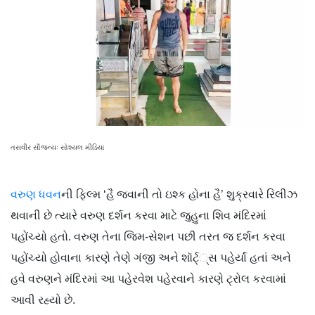
તસવીર સૌજન્યઃ સોશ્યલ મીડિયા
વરુણ ધવન
ની ફિલ્મ ‘હૈ જવાની તો ઇશ્ક હોના હૈ’ શુક્રવારે રિલીઝ
થવાની છે ત્યારે વરુણ દર્શન કરવા માટે જુહુના શિવ મંદિરમાં
પહોંચ્યો હતો. વરુણ તેના જિમ-સેશન પછી તરત જ દર્શન કરવા
પહોંચ્યો હોવાના કારણે તેણે ગંજી અને શૉર્ટ્્‍સ પહેર્યાં હતાં અને
હવે વરુણને મંદિરમાં આ પહેરવેશ પહેરવાને કારણે ટ્રોલ કરવામાં
આવી રહ્યો છે.