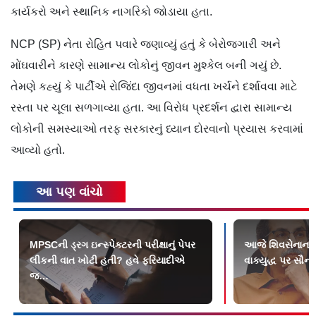
કાર્યકરો અને સ્થાનિક નાગરિકો જોડાયા હતા.
NCP (SP) નેતા રોહિત પવારે જણાવ્યું હતું કે બેરોજગારી અને
મોંઘવારીને કારણે સામાન્ય લોકોનું જીવન મુશ્કેલ બની ગયું છે.
તેમણે કહ્યું કે પાર્ટીએ રોજિંદા જીવનમાં વધતા ખર્ચને દર્શાવવા માટે
રસ્તા પર ચૂલા સળગાવ્યા હતા. આ વિરોધ પ્રદર્શન દ્વારા સામાન્ય
લોકોની સમસ્યાઓ તરફ સરકારનું ધ્યાન દોરવાનો પ્રયાસ કરવામાં
આવ્યો હતો.
આ પણ વાંચો
MPSCની ડ્રગ ઇન્સ્પેક્ટરની પરીક્ષાનું પેપર
આજે શિવસેનાના સ્
લીકની વાત ખોટી હતી? હવે ફરિયાદીએ
વાક્‍યુદ્ધ પર સૌ
જ…