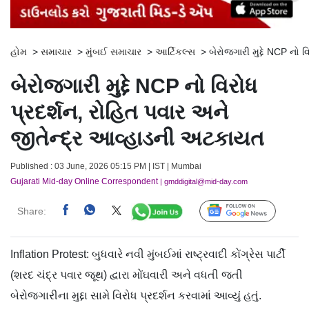
હોમ
>
સમાચાર
>
મુંબઈ સમાચાર
>
આર્ટિકલ્સ
>
બેરોજગારી મુદ્દે NCP નો
બેરોજગારી મુદ્દે NCP નો વિરોધ
પ્રદર્શન, રોહિત પવાર અને
જીતેન્દ્ર આવ્હાડની અટકાયત
Published : 03 June, 2026 05:15 PM | IST | Mumbai
Gujarati Mid-day Online Correspondent
| gmddigital@mid-day.com
Share:
Follow Us
Inflation Protest: બુધવારે નવી મુંબઈમાં રાષ્ટ્રવાદી કોંગ્રેસ પાર્ટી
(શરદ ચંદ્ર પવાર જૂથ) દ્વારા મોંઘવારી અને વધતી જતી
બેરોજગારીના મુદ્દા સામે વિરોધ પ્રદર્શન કરવામાં આવ્યું હતું.