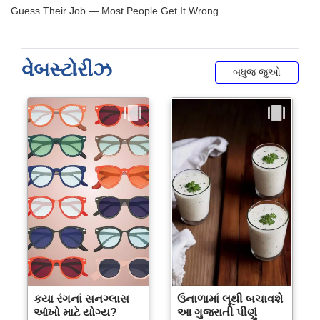
વેબસ્ટોરીઝ
બધુજ જુઓ
કયા રંગનાં સનગ્લાસ
ઉનાળામાં લૂથી બચાવશે
આંખો માટે યોગ્ય?
આ ગુજરાતી પીણું