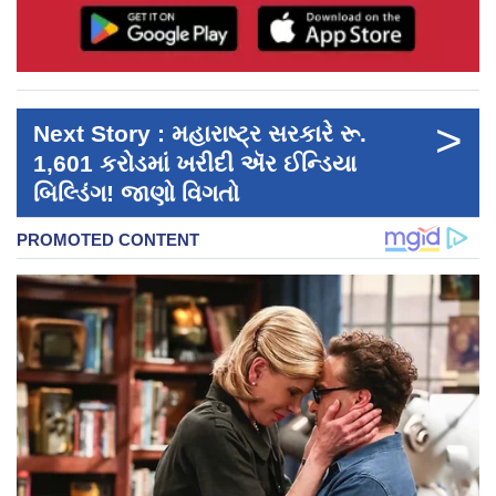
>
Next Story : મહારાષ્ટ્ર સરકારે રૂ.
1,601 કરોડમાં ખરીદી ઍર ઈન્ડિયા
બિલ્ડિંગ! જાણો વિગતો