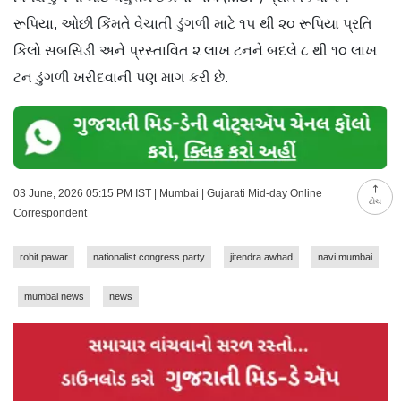
રૂપિયા, ઓછી કિંમતે વેચાતી ડુંગળી માટે ૧૫ થી ૨૦ રૂપિયા પ્રતિ
કિલો સબસિડી અને પ્રસ્તાવિત ૨ લાખ ટનને બદલે ૮ થી ૧૦ લાખ
ટન ડુંગળી ખરીદવાની પણ માગ કરી છે.
03 June, 2026 05:15 PM IST | Mumbai | Gujarati Mid-day Online
ટોચ
Correspondent
rohit pawar
nationalist congress party
jitendra awhad
navi mumbai
mumbai news
news