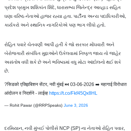
પ્રદેશ પ્રમુખ શશિકાંત શિંદે, ધારાસભ્ય જિતેન્દ્ર આવ્હાડ સહિત
ઘણા વરિષ્ઠ નેતાઓ હાજર રહ્યા હતા. પાર્ટીના અન્ય પદાધિકારીઓ,
કાર્યકરો અને સ્થાનિક નાગરિકોએ પણ ભાગ લીધો હતો.
રોહિત પવારે ચેતવણી આપી હતી કે જો સરકાર મોંઘવારી અને
બેરોજગારી સંબંધિત મુદ્દાઓને ઉકેલવામાં નિષ્ફળ જાય તો જાહેર
અસંતોષ વધી શકે છે અને ભવિષ્યમાં વધુ મોટા આંદોલનો થઈ શકે
છે.
?सिडको एक्झिबिशन सेंटर, नवी मुंबई ⏭️ 03-06-2026 ➡️ महागाई विरोधात
आंदोलन व निदर्शने - लाईव्ह
https://t.co/Fkf45Qx8HL
— Rohit Pawar (@RRPSpeaks)
June 3, 2026
દરમિયાન, નવી મુંબઈ પોલીસે NCP (SP) ના નેતાઓ રોહિત પવાર,