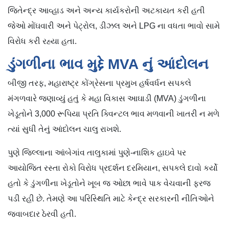
જિતેન્દ્ર આવ્હાડ અને અન્ય કાર્યકરોની અટકાયત કરી હતી
જેઓ મોંઘવારી અને પેટ્રોલ, ડીઝલ અને LPG ના વધતા ભાવો સામે
વિરોધ કરી રહ્યા હતા.
ડુંગળીના ભાવ મુદ્દે MVA નું આંદોલન
બીજી તરફ, મહારાષ્ટ્ર કોંગ્રેસના પ્રમુખ હર્ષવર્ધન સપકલે
મંગળવારે જણાવ્યું હતું કે મહા વિકાસ આઘાડી (MVA) ડુંગળીના
ખેડૂતોને 3,000 રૂપિયા પ્રતિ ક્વિન્ટલ ભાવ મળવાની ખાતરી ન મળે
ત્યાં સુધી તેનું આંદોલન ચાલુ રાખશે.
પુણે જિલ્લાના આંબેગાંવ તાલુકામાં પુણે-નાશિક હાઇવે પર
આયોજિત રસ્તા રોકો વિરોધ પ્રદર્શન દરમિયાન, સપકલે દાવો કર્યો
હતો કે ડુંગળીના ખેડૂતોને ખૂબ જ ઓછા ભાવે પાક વેચવાની ફરજ
પડી રહી છે. તેમણે આ પરિસ્થિતિ માટે કેન્દ્ર સરકારની નીતિઓને
જવાબદાર ઠેરવી હતી.