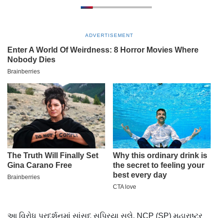
ADVERTISEMENT
આ વિરોધ પ્રદર્શનમાં સાંસદ સુપ્રિયા સુલે, NCP (SP) મહારાષ્ટ્ર