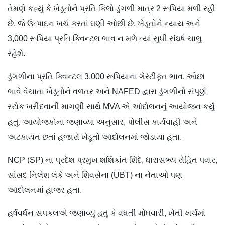
તેમણે કહ્યું કે ખેડૂતોને પ્રતિ કિલો ડુંગળી માત્ર 2 રૂપિયા મળી રહી
છે, જે ઉત્પાદન ખર્ચ કરતાં ઘણી ઓછી છે. ખેડૂતોને ન્યાય અને
3,000 રૂપિયા પ્રતિ ક્વિન્ટલ ભાવ ન મળે ત્યાં સુધી સંઘર્ષ ચાલુ
રહેશે.
ડુંગળીના પ્રતિ ક્વિન્ટલ 3,000 રૂપિયાના ગેરંટીકૃત ભાવ, ઓછા
ભાવે વેચાતા ખેડૂતોને વળતર અને NAFED દ્વારા ડુંગળીનો સંપૂર્ણ
સ્ટોક ખરીદવાની માગણી સાથે MVA એ આંદોલનનું આયોજન કર્યું
હતું. આયોજકોના જણાવ્યા અનુસાર, પોલીસ કાર્યવાહી અને
અટકાયત છતાં હજારો ખેડૂતો આંદોલનમાં જોડાયા હતા.
NCP (SP) ના પ્રદેશ પ્રમુખ શશિકાંત શિંદે, ધારાસભ્ય રોહિત પવાર,
સાંસદ નિલેશ લંકે અને શિવસેના (UBT) ના નેતાઓ પણ
આંદોલનમાં હાજર હતા.
હર્ષવર્ધન સપકલએ જણાવ્યું હતું કે વધતી મોંઘવારી, ખેતી ખર્ચમાં