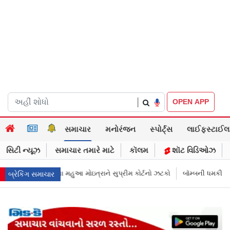
|
OPEN APP
સમાચાર
મનોરંજન
સ્પોર્ટ્સ
લાઈફસ્ટાઈલ
સિટી ન્યૂઝ
સમાચાર તમારે માટે
કૉલમ
શૉટ વિડિઓઝ
ત્રાને સુપ્રીમ કોર્ટનો ઝટકો
બૉમ્બની ધમકી બાદ મુંબઈમાં હાઈ ઍલર્ટ: શહેરની
બ્રેકિંગ સમાચાર