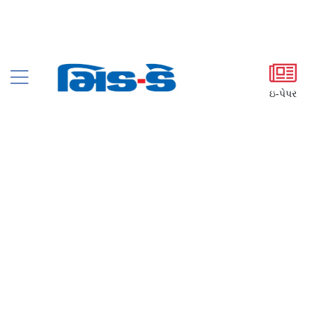
ઇ-પેપર