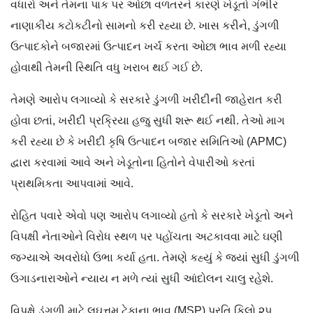
વધારો અને તેમના પાક પર ઓછા વળતરને કારણે ખેડૂતો ગંભીર
નાણાકીય કટોકટીનો સામનો કરી રહ્યા છે. ખાસ કરીને, ડુંગળી
ઉત્પાદકોને બજારમાં ઉત્પાદન ખર્ચ કરતા ઓછા ભાવ મળી રહ્યા
હોવાથી તેમની સ્થિતિ વધુ ખરાબ થઈ ગઈ છે.
તેમણે આરોપ લગાવ્યો કે સરકારે ડુંગળી ખરીદીની જાહેરાત કરી
હોવા છતાં, ખરીદી પ્રક્રિયા હજુ સુધી શરૂ થઈ નથી. તેઓ માગ
કરી રહ્યા છે કે ખરીદી કૃષિ ઉત્પાદન બજાર સમિતિઓ (APMC)
દ્વારા કરવામાં આવે અને ખેડૂતોના હિતોને વેપારીઓ કરતાં
પ્રાથમિકતા આપવામાં આવે.
રોહિત પવારે એવો પણ આરોપ લગાવ્યો હતો કે સરકારે ખેડૂતો અને
વિપક્ષી નેતાઓને વિરોધ સ્થળ પર પહોંચતા અટકાવવા માટે ઘણી
જગ્યાએ અવરોધો ઉભા કર્યા હતા. તેમણે કહ્યું કે જ્યાં સુધી ડુંગળી
ઉગાડનારાઓને ન્યાય ન મળે ત્યાં સુધી આંદોલન ચાલુ રહેશે.
વિપક્ષે ડુંગળી માટે લઘુત્તમ ટેકાના ભાવ (MSP) પ્રતિ કિલો ૨૫