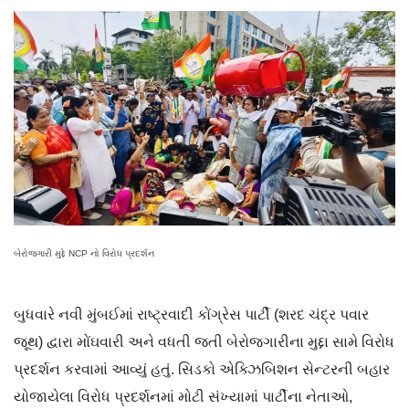
બેરોજગારી મુદ્દે NCP નો વિરોધ પ્રદર્શન
બુધવારે નવી મુંબઈમાં રાષ્ટ્રવાદી કોંગ્રેસ પાર્ટી (શરદ ચંદ્ર પવાર
જૂથ) દ્વારા મોંઘવારી અને વધતી જતી બેરોજગારીના મુદ્દા સામે વિરોધ
પ્રદર્શન કરવામાં આવ્યું હતું. સિડકો એક્ઝિબિશન સેન્ટરની બહાર
યોજાયેલા વિરોધ પ્રદર્શનમાં મોટી સંખ્યામાં પાર્ટીના નેતાઓ,