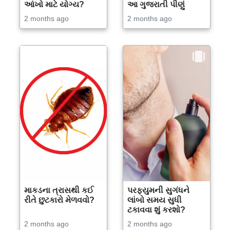
આંખો માટે યોગ્ય?
આ ગુજરાતી પીણું
2 months ago
2 months ago
માકડના ત્રાસથી કઈ
પરફ્યુમની સુગંધને
રીતે છુટકારો મેળવવો?
લાંબો સમય સુધી
ટકાવવા શું કરશો?
2 months ago
2 months ago