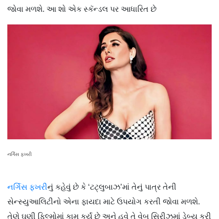
જોવા મળશે. આ શો એક સ્કૅન્ડલ પર આધારિત છે
નર્ગિસ ફખરી
નર્ગિસ ફખરી
નું કહેવું છે કે ‘ટટ્લુબાઝ’માં તેનું પાત્ર તેની
સેન્સ્યુઆલિટીનો એના ફાયદા માટે ઉપયોગ કરતી જોવા મળશે.
તેણે ઘણી ફિલ્મોમાં કામ કર્યું છે અને હવે તે વેબ સિરીઝમાં ડેબ્યુ કરી