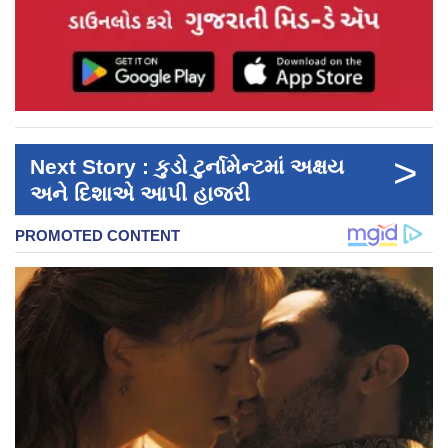
>
Next Story : કુડો ટુર્નામેન્ટમાં અક્ષય
અને દિશાએ આપી હાજરી