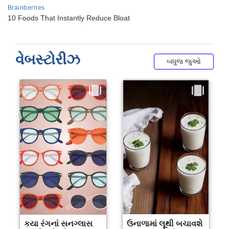
વેબસ્ટોરીઝ
બધુજ જુઓ
કયા રંગનાં સનગ્લાસ
ઉનાળામાં લૂથી બચાવશે