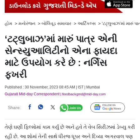
હોમ
>
મનોરંજન
>
બૉલિવૂડ સમાચાર
>
આર્ટિકલ્સ
>
‘ટટ્લુબાઝ’માં મારું 
‘ટટ્લુબાઝ’માં મારું પાત્ર એની
સેન્સ્યુઆલિટીનો એના ફાયદા
માટે ઉપયોગ કરે છે : નર્ગિસ
ફખરી
Published : 30 November, 2023 08:45 AM | IST | Mumbai
Gujarati Mid-day Correspondent
| feedbackgmd@mid-day.com
Share:
Follow Us
તેણે ઘણી ફિલ્મોમાં કામ કર્યું છે અને હવે તે વેબ સિરીઝમાં ડેબ્યુ કરી
રહી છે. આ શોમાં તેની સાથે ધીરજ ધૂપર અને દિવ્યા અગરવાલ પણ