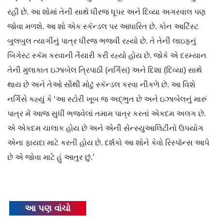
રહી છે. આ શોમાં તેની સાથે ધીરજ ધૂપર અને દિવ્યા અગરવાલ પણ
જોવા મળશે. આ શો એક સ્કૅન્ડલ પર આધારિત છે. કોન આર્ટિસ્ટ
બુલબુલ ત્યાગીનું પાત્ર ધીરજ ભજવી રહ્યો છે. તે તેની લાઇફનું
બિગેસ્ટ સ્કૅમ કરવાની તૈયારી કરી રહ્યો હોય છે. જોકે એ દરમ્યાન
તેની મુલાકાત ઇઝાબેલ ત્રિપાઠી (નર્ગિસ) અને દિશા (દિવ્યા) સાથે
થાય છે અને તેઓ સૌથી મોટું સ્કૅન્ડલ કરવા નીકળે છે. આ વિશે
નર્ગિસે કહ્યું કે ‘આ સ્ટોરી ખૂબ જ અદ્ભુત છે અને ઇઝાબેલનું મારું
પાત્ર મેં આજ સુધી ભજવેલાં તમામ પાત્ર કરતાં એકદમ અલગ છે.
એ એકદમ ચાલાક હોય છે અને એની સેન્સ્યુઆલિટીનો ઉપયોગ
એના ફાયદા માટે કરતી હોય છે. દર્શકો આ શોને કેવો રિસ્પૉન્સ આપે
છે એ જોવા માટે હું આતુર છું.’
આ પણ વાંચો