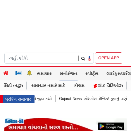
|
OPEN APP
સમાચાર
મનોરંજન
સ્પોર્ટ્સ
લાઈફસ્ટાઈલ
સિટી ન્યૂઝ
સમાચાર તમારે માટે
કૉલમ
શૉટ વિડિઓઝ
માં મેજિક! કૂવાનું પાણી દરિયાનાં મોજાંની જેમ ઊછળવા લાગ્યું, શું કહે છે નિષ્ણાતો?
બ્રેકિંગ સમાચાર