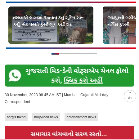
તમન્નાએ લંડનમાં Ragini 3નું શૂટિંગ શરૂ
જયપુરની ગલીઓમા
કર્યું, સેટ પરથી ફર્સ્ટ લૂક કર્યો શૅર
નર્ગિસ ફખરી
30 November, 2023 08:45 AM IST | Mumbai | Gujarati Mid-day
ટોચ
Correspondent
nargis fakhri
bollywood news
entertainment news