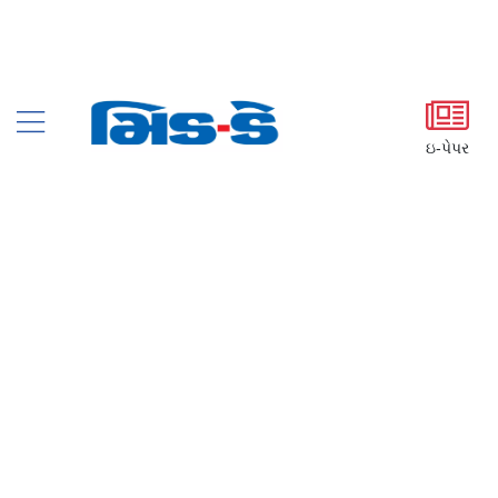
ઇ-પેપર