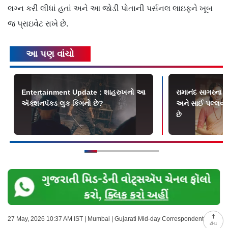
લગ્ન કરી લીધાં હતાં અને આ જોડી પોતાની પર્સનલ લાઇફને ખૂબ
જ પ્રાઇવેટ રાખે છે.
આ પણ વાંચો
Entertainment Update : શાહરુખનો આ
રામાનંદ સાગરના 
ઍક્શનપૅક્ડ લુક કિંગનો છે?
અને સાઈ પલ્લવીને
છે
27 May, 2026 10:37 AM IST | Mumbai | Gujarati Mid-day Correspondent
ટોચ