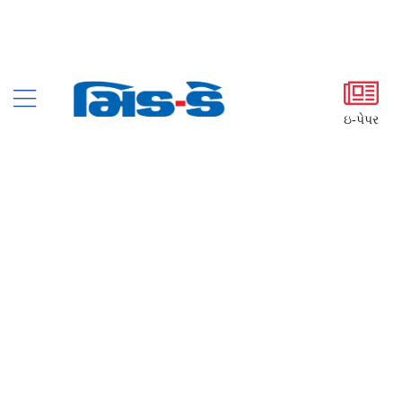
ઇ-પેપર