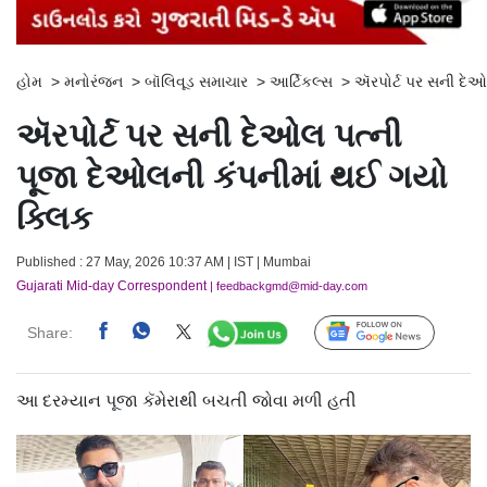
હોમ
>
મનોરંજન
>
બૉલિવૂડ સમાચાર
>
આર્ટિકલ્સ
>
ઍરપોર્ટ પર સની દેઓ
ઍરપોર્ટ પર સની દેઓલ પત્ની
પૂજા દેઓલની કંપનીમાં થઈ ગયો
ક્લિક
Published : 27 May, 2026 10:37 AM | IST | Mumbai
Gujarati Mid-day Correspondent
| feedbackgmd@mid-day.com
Share:
Follow Us
આ દરમ્યાન પૂજા કૅમેરાથી બચતી જોવા મળી હતી