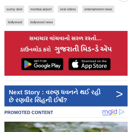
sunny deol
mumbai airport
viral videos
entertainment news
bollywood
bollywood news
>
Next Story : વરુણ ધવનને થઈ રહી
છે રણવીર સિંહની ઈર્ષા?