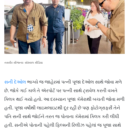
તસવીર સૌજન્યઃ સોશ્યલ મીડિયા
સની દેઓલ
ભાગ્યે જ જાહેરમાં પત્ની પૂજા દેઓલ સાથે જોવા મળે
છે. જોકે ગઈ કાલે તે ઍરપોર્ટ પર પત્ની સાથે ટ્રાવેલ કરતી વખતે
ક્લિક થઈ ગયો હતો. આ દરમ્યાન પૂજા કૅમેરાથી બચતી જોવા મળી
હતી. પૂજા વર્ષોથી લાઇમલાઇટથી દૂર રહી છે પણ ફોટોગ્રાફર્સે તેને
પતિ સની સાથે જોઈને તરત જ પોતાના કૅમેરામાં ક્લિક કરી લીધી
હતી. સનીએ પોતાની પહેલી ફિલ્મની રિલીઝ પહેલાં જ પૂજા સાથે