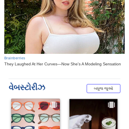
વેબસ્ટોરીઝ
બધુજ જુઓ