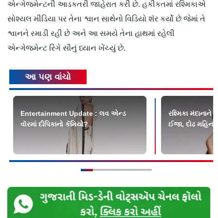
એન્ગેજમેન્ટની આડકતરી જાહેરાત કરી છે. હકીકતમાં રશ્મિકાએ
સોશ્યલ મીડિયા પર તેના શ્વાન સાથેનો વિડિયો શૅર કર્યો છે જેમાં તે
શ્વાનને રમાડી રહી છે અને આ સમયે તેના હાથમાં રહેલી
એન્ગેજમેન્ટ રિંગે સૌનું ધ્યાન ખેંચ્યું છે.
આ પણ વાંચો
Entertainment Update : લવ એન્ડ
રશ્મિકા મંદાનાને 
વૉરમાં દીપિકાનો કૅમિયો?
ઈજા, દોઢ મહિનાના