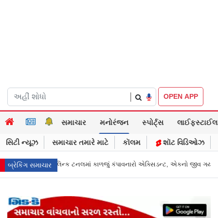
|
OPEN APP
સમાચાર
મનોરંજન
સ્પોર્ટ્સ
લાઈફસ્ટાઈલ
સિટી ન્યૂઝ
સમાચાર તમારે માટે
કૉલમ
શૉટ વિડિઓઝ
ાવનારો એક્સિડન્ટ, એકનો જીવ ગયો
Gujarat News: મોરબીમાં મેજિક! કૂવાનું પાણી 
બ્રેકિંગ સમાચાર