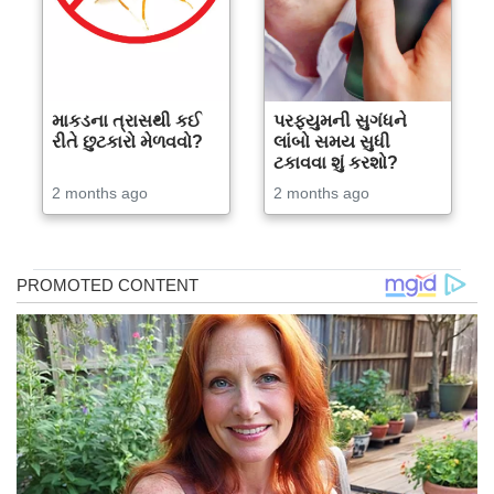
માકડના ત્રાસથી કઈ
પરફ્યુમની સુગંધને
રીતે છુટકારો મેળવવો?
લાંબો સમય સુધી
ટકાવવા શું કરશો?
2 months ago
2 months ago