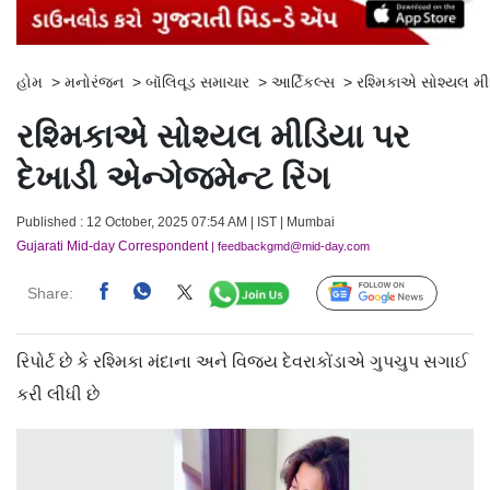
હોમ
>
મનોરંજન
>
બૉલિવૂડ સમાચાર
>
આર્ટિકલ્સ
>
રશ્મિકાએ સોશ્યલ મીડ
રશ્મિકાએ સોશ્યલ મીડિયા પર
દેખાડી એન્ગેજમેન્ટ રિંગ
Published : 12 October, 2025 07:54 AM | IST | Mumbai
Gujarati Mid-day Correspondent
| feedbackgmd@mid-day.com
Share:
Follow Us
રિપોર્ટ છે કે રશ્મિકા મંદાના અને વિજય દેવરાકોંડાએ ગુપચુપ સગાઈ
કરી લીધી છે