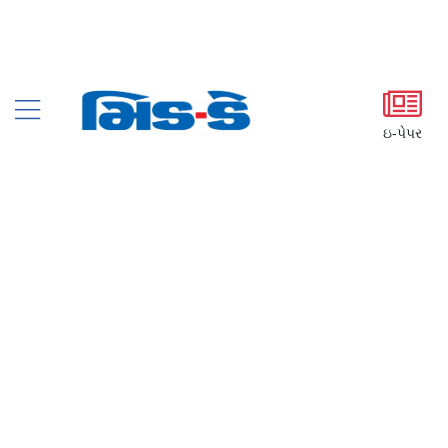
ઇ-પેપર