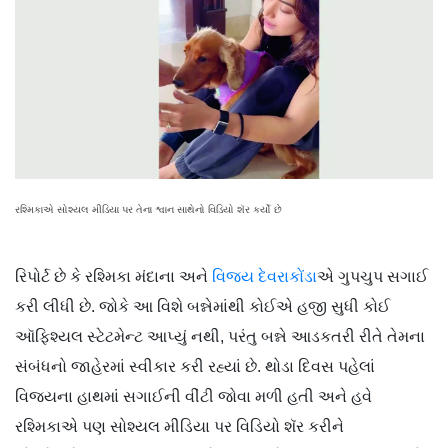
રશ્મિકાએ સોશ્યલ મીડિયા પર તેના શ્વાન સાથેનો વિડિયો શૅર કર્યો છે
રિપોર્ટ છે કે રશ્મિકા મંદાના અને
વિજય દેવરાકોંડા
એ ગુપચુપ સગાઈ
કરી લીધી છે. જોકે આ વિશે બન્નેમાંથી કોઈએ હજી સુધી કોઈ
ઑફિશ્યલ સ્ટેટમેન્ટ આપ્યું નથી, પરંતુ બન્ને આડકતરી રીતે તેમના
સંબંધનો જાહેરમાં સ્વીકાર કરી રહ્યાં છે. થોડા દિવસ પહેલાં
વિજયના હાથમાં સગાઈની વીંટી જોવા મળી હતી અને હવે
રશ્મિકાએ પણ સોશ્યલ મીડિયા પર વિડિયો શૅર કરીને