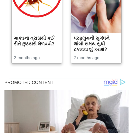
માકડના ત્રાસથી કઈ
પરફ્યુમની સુગંધને
રીતે છુટકારો મેળવવો?
લાંબો સમય સુધી
ટકાવવા શું કરશો?
2 months ago
2 months ago