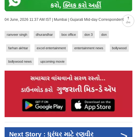
04 June, 2026 11:37 AM IST | Mumbai | Gujarati Mid-day Correspondent
ટોચ
ranveer singh
dhurandhar
box office
don 3
don
farhan akhtar
excel entertainment
entertainment news
bollywood
bollywood news
upcoming movie
>
Next Story : ધુરંધર માટે રણવીર