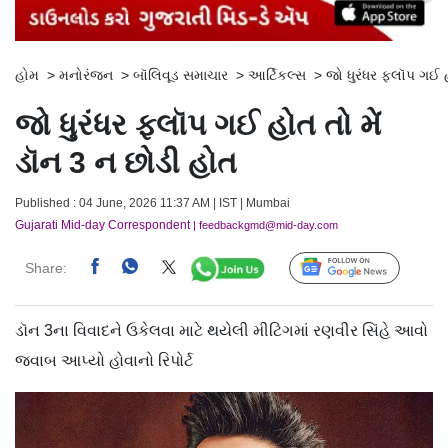
હોમ
>
મનોરંજન
>
બૉલિવૂડ સમાચાર
>
આર્ટિકલ્સ
>
જો ધુરંધર ફ્લૉપ ગઈ 
જો ધુરંધર ફ્લૉપ ગઈ હોત તો મેં
ડૉન 3 ન છોડી હોત
Published : 04 June, 2026 11:37 AM | IST | Mumbai
Gujarati Mid-day Correspondent
| feedbackgmd@mid-day.com
Share:
Follow Us
ડૉન 3ના વિવાદને ઉકેલવા માટે થયેલી મીટિંગમાં રણવીર સિંહે આવો
જવાબ આપ્યો હોવાનો રિપોર્ટ