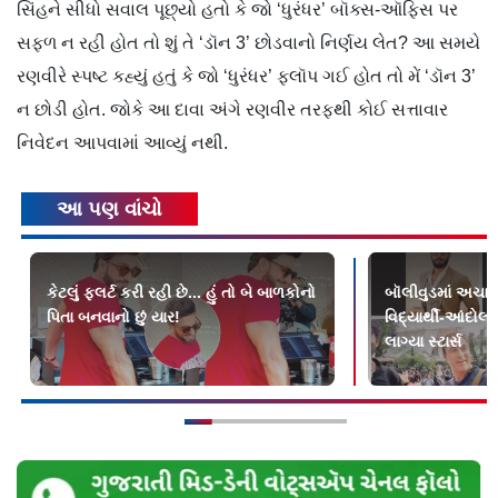
સિંહને સીધો સવાલ પૂછ્યો હતો કે જો ‘ધુરંધર’ બૉક્સ-ઑફિસ પર
સફળ ન રહી હોત તો શું તે ‘ડૉન 3’ છોડવાનો નિર્ણય લેત? આ સમયે
રણવીરે સ્પષ્ટ કહ્યું હતું કે જો ‘ધુરંધર’ ફ્લૉપ ગઈ હોત તો મેં ‘ડૉન 3’
ન છોડી હોત. જોકે આ દાવા અંગે રણવીર તરફથી કોઈ સત્તાવાર
નિવેદન આપવામાં આવ્યું નથી.
આ પણ વાંચો
કેટલું ફ્લર્ટ કરી રહી છે... હું તો બે બાળકોનો
બૉલીવુડમાં અચાન
પિતા બનવાનો છું યાર!
વિદ્યાર્થી-આંદો
લાગ્યા સ્ટાર્સ