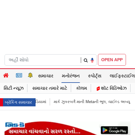
|
OPEN APP
સમાચાર
મનોરંજન
સ્પોર્ટ્સ
લાઈફસ્ટાઈલ
સિટી ન્યૂઝ
સમાચાર તમારે માટે
કૉલમ
શૉટ વિડિઓઝ
ર્ગે માની Metaની ભૂલ, ચાઈલ્ડ અબ્યૂઝ કૉન્ટેન્ટ અને ડીપફેક પર માગી માફી
"અધિક
બ્રેકિંગ સમાચાર