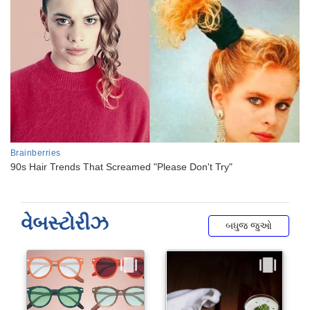
વેબસ્ટોરીઝ
બધુજ જુઓ