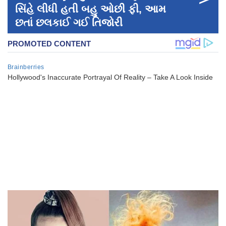
સિંહે લીધી હતી બહુ ઓછી ફી, આમ
છતાં છલકાઈ ગઈ તિજોરી