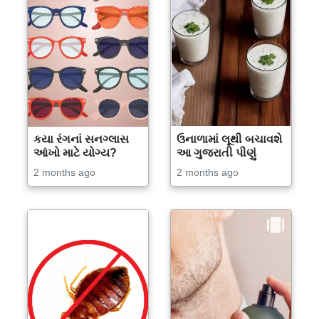
કયા રંગનાં સનગ્લાસ
ઉનાળામાં લૂથી બચાવશે
આંખો માટે યોગ્ય?
આ ગુજરાતી પીણું
2 months ago
2 months ago