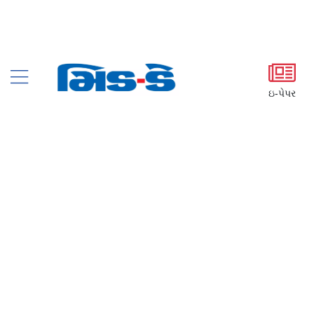
ઇ-પેપર