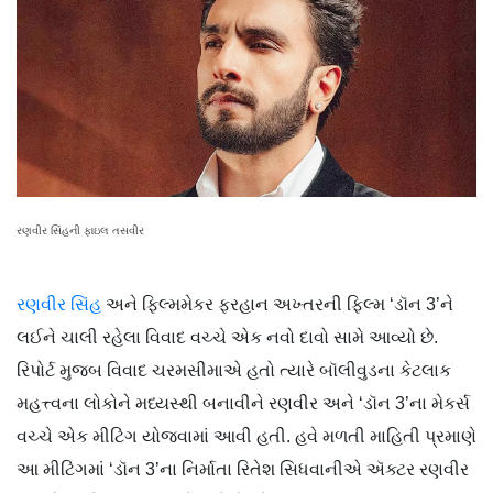
રણવીર સિંહની ફાઇલ તસવીર
રણવીર સિંહ
અને ફિલ્મમેકર ફરહાન અખ્તરની ફિલ્મ ‘ડૉન 3’ને
લઈને ચાલી રહેલા વિવાદ વચ્ચે એક નવો દાવો સામે આવ્યો છે.
રિપોર્ટ મુજબ વિવાદ ચરમસીમાએ હતો ત્યારે બૉલીવુડના કેટલાક
મહત્ત્વના લોકોને મધ્યસ્થી બનાવીને રણવીર અને ‘ડૉન 3’ના મેકર્સ
વચ્ચે એક મીટિંગ યોજવામાં આવી હતી. હવે મળતી માહિતી પ્રમાણે
આ મીટિંગમાં ‘ડૉન 3’ના નિર્માતા રિતેશ સિધવાનીએ ઍક્ટર રણવીર