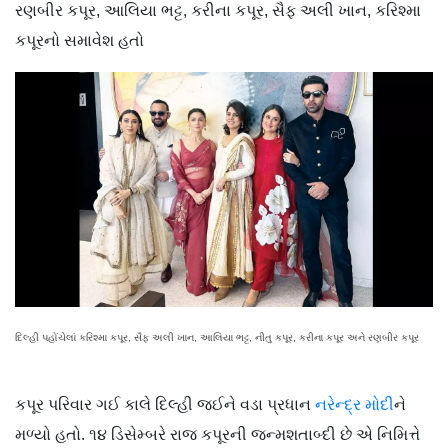
રણબીર કપૂર, આલિયા ભટ્ટ, કરીના કપૂર, સૈફ અલી ખાન, કરિશ્મા
કપૂરનો સમાવેશ હતો
દિલ્હી પહોંચેલાં કરિશ્મા કપૂર, સૈફ અલી ખાન, આલિયા ભટ્ટ, નીતુ કપૂર, કરીના કપૂર અને રણબીર કપૂર
કપૂર પરિવાર ગઈ કાલે દિલ્હી જઈને વડા પ્રધાન
નરેન્દ્ર મોદી
ને
મળ્યો હતો. ૧૪ ડિસેમ્બરે રાજ કપૂરની જન્મશતાબ્દી છે એ નિમિત્તે