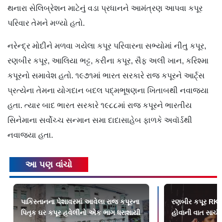
થનારા સેલિબ્રેશન માટેનું વડા પ્રધાનને આમંત્રણ આપવા કપૂર
પરિવાર તેમને મળ્યો હતો.
નરેન્દ્ર મોદીને મળવા ગયેલા કપૂર પરિવારના સભ્યોમાં નીતુ કપૂર,
રણબીર કપૂર, આલિયા ભટ્ટ, કરીના કપૂર, સૈફ અલી ખાન, કરિશ્મા
કપૂરનો સમાવેશ હતો. ૧૯૭૧માં ભારત સરકારે રાજ કપૂરને આર્ટ્‍સ
પ્રત્યેના તેમના યોગદાન બદલ પદ્‍મભૂષણના ખિતાબથી નવાજ્યા
હતા. ત્યાર બાદ ભારત સરકારે ૧૯૮૮માં રાજ કપૂરને ભારતીય
સિનેમાના સર્વોચ્ચ સન્માન સમા દાદાસાહેબ ફાળકે અવૉર્ડથી
નવાજ્યા હતા.
આ પણ વાંચો
પાકિસ્તાનના પેશાવરમાં આવેલા રાજ કપૂરના
રણબીર કપૂર RK સ
પિતૃક ઘર કપૂર હવેલીનો એક ભાગ ધરાશાયી
હોવાની વાત સાચી