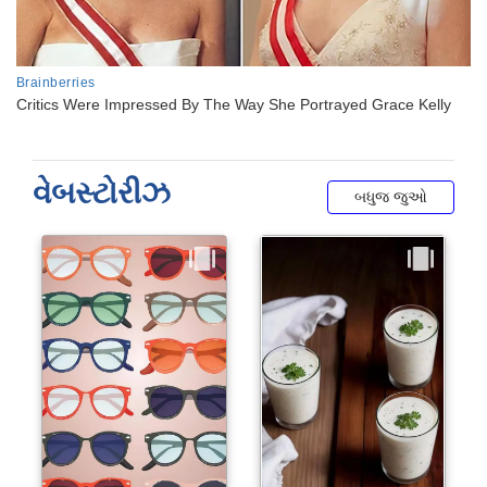
વેબસ્ટોરીઝ
બધુજ જુઓ