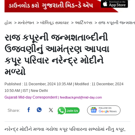
હોમ
>
મનોરંજન
>
બૉલિવૂડ સમાચાર
>
આર્ટિકલ્સ
>
રાજ કપૂરની જન્મશતા
રાજ કપૂરની જન્મશતાબ્દીની
ઉજવણીનું આમંત્રણ આપવા
કપૂર પરિવાર નરેન્દ્ર મોદીને
મળ્યો
Published : 11 December, 2024 10:35 AM | Modified : 11 December, 2024
10:50 AM | IST | New Delhi
Gujarati Mid-day Correspondent
| feedbackgmd@mid-day.com
Share:
Follow Us
નરેન્દ્ર મોદીને મળવા ગયેલા કપૂર પરિવારના સભ્યોમાં નીતુ કપૂર,