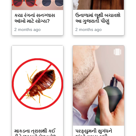
કયા રંગનાં સનગ્લાસ
ઉનાળામાં લૂથી બચાવશે
આંખો માટે યોગ્ય?
આ ગુજરાતી પીણું
2 months ago
2 months ago
માકડના ત્રાસથી કઈ
પરફ્યુમની સુગંધને