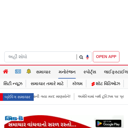
|
OPEN APP
સમાચાર
મનોરંજન
સ્પોર્ટ્સ
લાઈફસ્ટાઈલ
સિટી ન્યૂઝ
સમાચાર તમારે માટે
કૉલમ
શૉટ વિડિઓઝ
માની ગયા મરદ માણસોને!
અમેરિકામાં બર્થ ટૂરિઝમ પર પ્રતિબંધ મૂક્યો ડોનલ્ડ ટ્ર
બ્રેકિંગ સમાચાર