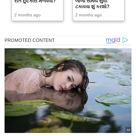
રીતે છુટકારો મેળવવો?
લાંબો સમય સુધી
ટકાવવા શું કરશો?
2 months ago
2 months ago