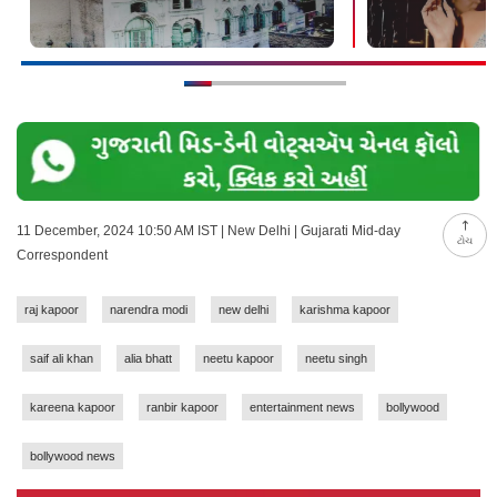
11 December, 2024 10:50 AM IST | New Delhi | Gujarati Mid-day
ટોચ
Correspondent
raj kapoor
narendra modi
new delhi
karishma kapoor
saif ali khan
alia bhatt
neetu kapoor
neetu singh
kareena kapoor
ranbir kapoor
entertainment news
bollywood
bollywood news