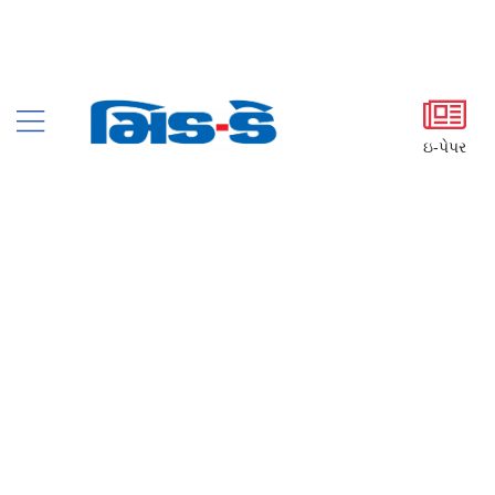
ઇ-પેપર