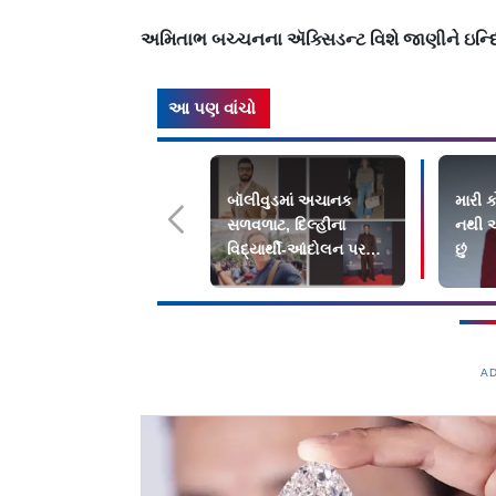
અમિતાભ બચ્ચનના ઍક્સિડન્ટ વિશે જાણીને ઇન્દિરા 
આ પણ વાંચો
બૉલીવુડમાં અચાનક
મારી 
સળવળાટ, દિલ્હીના
નથી અ
વિદ્યાર્થી-આંદોલન પર
છું
આખરે બોલવા લાગ્યા
સ્ટાર્સ
A