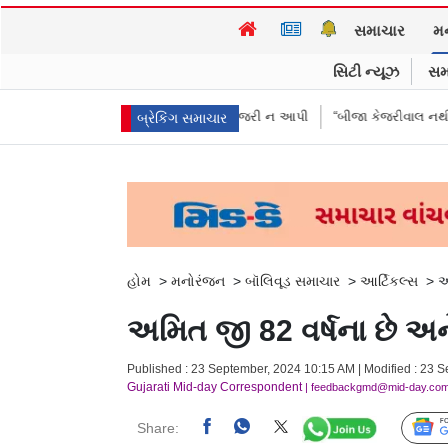
સમાચાર
મ
સિટી ન્યૂઝ
સમ
ઓએ પૈસા મોકલાવ્યા પણ હાજરી ન આપી
“બીજા કેજરીવાલ નથી જોઈતા”: CJPના અ
બ્રેકિંગ સમાચાર
હોમ
>
મનોરંજન
>
બૉલિવૂડ સમાચાર
>
આર્ટિકલ્સ
>
અ
અમિત જી 82 વર્ષના છે અન
Published : 23 September, 2024 10:15 AM | Modified : 23 
Gujarati Mid-day Correspondent
| feedbackgmd@mid-day.co
Share: