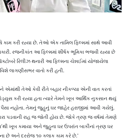
થે કામ કરી રહ્યા છે. તેઓ એક તામિલ ફિલ્મમાં સાથે આવી
 શિકારી. રજનીકાંત આ ફિલ્મમાં શીર્ષક ભૂમિકા ભજવી રહ્યા છે
્ટોબરે રિલીઝ થનારી આ ફિલ્મના ચેન્નઈમાં યોજાયેલા
વિશે લાગણીસભર વાતો કરી હતી.
 એમાંથી તેઓ કેવી રીતે બહાર નીકળ્યા એની વાત કરતાં
્રોડ્યુસ કરી રહ્યા હતા ત્યારે તેમને ખૂબ આર્થિક નુકસાન થયું
ૈસા નહોતા. તેમનું જુહુનું ઘર જાહેર હરાજીમાં આ‍વી ગયેલું.
મારા પડવાની રાહ જ જોતી હોય છે. જોકે ત્રણ જ વર્ષમાં તેમણે
તિ’થી ખૂબ કમાયા અને જુહુના ઘર ઉપરાંત બાકીનાં ત્રણ ઘર
્ષના છે અને દરરોજ ૧૦ કલાક કામ કરે છે.’