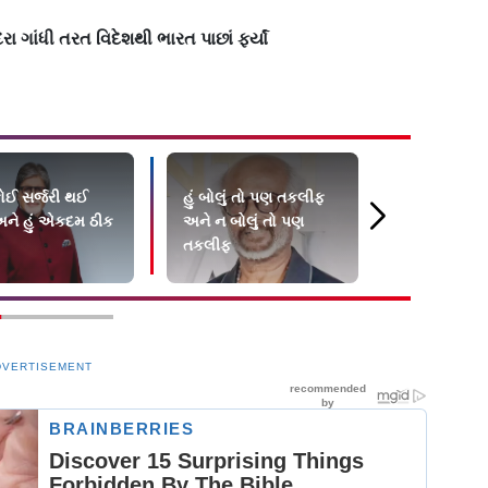
ગાંધી તરત વિદેશથી ભારત પાછાં ફર્યાં
કોઈ સર્જરી થઈ
હું બોલું તો પણ તકલીફ
Entertainm
ને હું એકદમ ઠીક
અને ન બોલું તો પણ
Updates: જ
તકલીફ
રજનીકાંત સા
રોશન
DVERTISEMENT