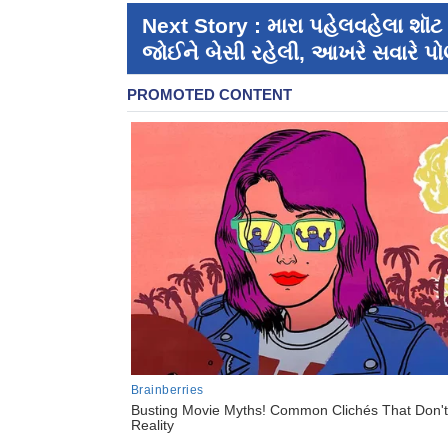
Next Story : મારા પહેલવહેલા શૉટ
જોઈને બેસી રહેલી, આખરે સવારે પોણ