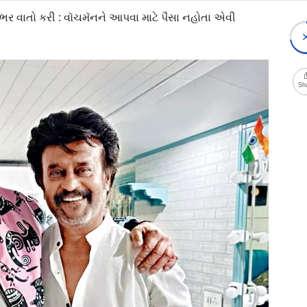
ર વાતો કરી : વૉચમૅનને આપવા માટે પૈસા નહોતા એવી
Sh