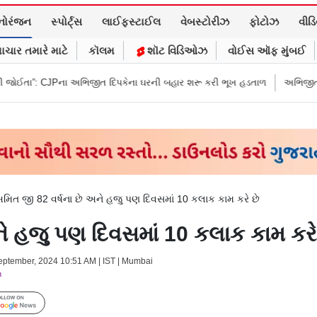
નોરંજન
સ્પોર્ટ્સ
લાઈફસ્ટાઈલ
વેબસ્ટોરીઝ
ફોટોઝ
વીડ
ાચાર તમારે માટે
કૉલમ
શૉટ વિડિઓઝ
વોઈસ ઑફ મુંબઈ
ભિજીત દિપકેના ઘરની બહાર શરૂ કરી ભૂખ હડતાળ
અભિજીત દિપકેએ CJPની નવી ન
મિત જી 82 વર્ષના છે અને હજુ પણ દિવસમાં 10 કલાક કામ કરે છે
ે હજુ પણ દિવસમાં 10 કલાક કામ કરે
September, 2024 10:51 AM | IST | Mumbai
m
Follow Us