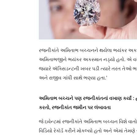
રજનીકાંતે અમિતાભ બચ્ચનને થયેલા ભયંકર અકસ્મ
અમિતાભજીને ભયંકર અકસ્માત નડ્યો હતો. એ વખતે ઇન
જ્યારે ઍક્સિડન્ટની ખબર પડી ત્યારે તરત તેઓ ભાર
અને રાજીવ ગાંધી સાથે ભણ્યા હતા.’
અમિતાભ બચ્ચને પણ રજનીકાંતનાં વખાણ કર્યાં : હમ
કરતો, રજનીકાંત જમીન પર લંબાવતા
જે ઇવેન્ટમાં રજનીકાંતે અમિતાભ બચ્ચન વિશે વા
વિડિયો રેકૉર્ડ કરીને મોકલ્યો હતો અને એમાં તેમણ