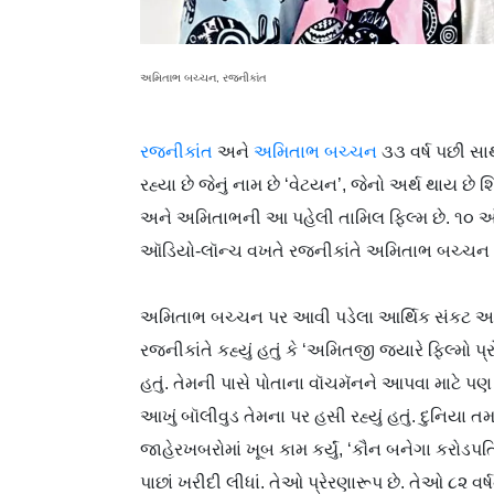
અમિતાભ બચ્ચન, રજનીકાંત
રજનીકાંત
અને
અમિતાભ બચ્ચન
૩૩ વર્ષ પછી સા
રહ્યા છે જેનું નામ છે ‘વેટયન’, જેનો અર્થ થાય છે
અને અમિતાભની આ પહેલી તામિલ ફિલ્મ છે. ૧૦ ઑક
ઑડિયો-લૉન્ચ વખતે રજનીકાંતે અમિતાભ બચ્ચન 
અમિતાભ બચ્ચન પર આ‍વી પડેલા આર્થિક સંકટ અને
રજનીકાંતે કહ્યું હતું કે ‘અમિતજી જ્યારે ફિલ્મો પ
હતું. તેમની પાસે પોતાના વૉચમૅનને આપવા માટે પણ પ
આખું બૉલીવુડ તેમના પર હસી રહ્યું હતું. દુનિયા ત
જાહેરખબરોમાં ખૂબ કામ કર્યું, ‘કૌન બનેગા કરોડપ
પાછાં ખરીદી લીધાં. તેઓ પ્રેરણારૂપ છે. તેઓ ૮૨ વર