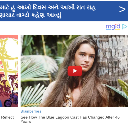
>
 માટે હું આખો દિવસ અને આખી રાત રાહ
ાચાર વાગ્યે કહેણ આવ્યું