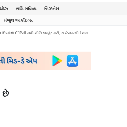
િયોઝ
રાશિ ભવિષ્ય
બિઝનેસ
મંજુલ આર્કાઇવ્સ
ીતિ જાહેર કરી, સપ્ટેમ્બરથી દેશભારમાં થશે શરૂ
તુકારામ મુંઢે On Fire: "સર
 છે