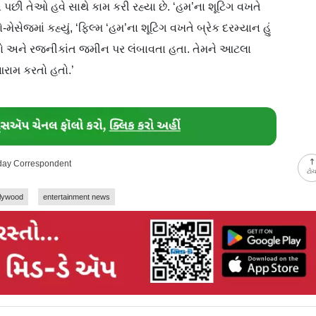
, એ પછી તેઓ હવે સાથે કામ કરી રહ્યા છે. ‘હમ’ના શૂટિંગ વખતે
ેજમાં કહ્યું, ‘ફિલ્મ ‘હમ’ના શૂટિંગ વખતે બ્રેક દરમ્યાન હું
તો અને રજનીકાંત જમીન પર લંબાવતા હતા. તેમને આટલા
આરામ કરતો હતો.’
-day Correspondent
ટો
llywood
entertainment news