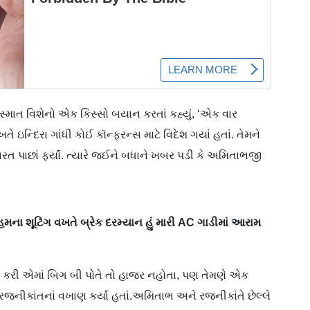
ાત વિશેનો એક કિસ્સો બયાન કરતાં કહ્યું, ‘એક વાર
્દિરા ગાંધી કોઈ કૉન્ફરન્સ માટે વિદેશ ગયાં હતાં. તેમને
ત પાછાં ફર્યાં. ત્યારે જઈને બધાને ખબર પડી કે અમિતાભજી
ના શૂટિંગ વખતે બ્રેક દરમ્યાન હું મારી AC ગાડીમાં આરામ
તો કરી એમાં બિગ બી પોતે તો હાજર નહોતા, પણ તેમણે એક
ે રજનીકાંતનાં વખાણ કર્યાં હતાં.અમિતાભ અને રજનીકાંતે છેલ્લે