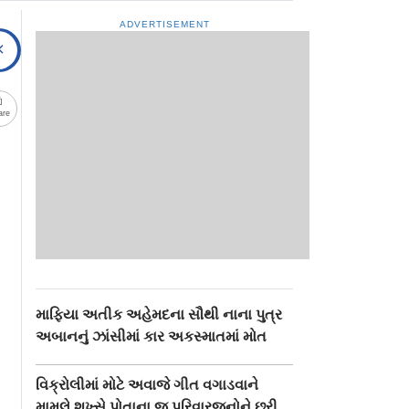
ADVERTISEMENT
are
માફિયા અતીક અહેમદના સૌથી નાના પુત્ર
અબાનનું ઝાંસીમાં કાર અકસ્માતમાં મોત
વિક્રોલીમાં મોટે અવાજે ગીત વગાડવાને
મામલે શખ્સે પોતાના જ પરિવારજનોને છરી