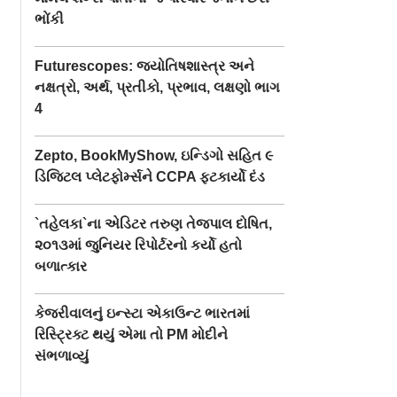
ભોંકી
Futurescopes: જ્યોતિષશાસ્ત્ર અને
નક્ષત્રો, અર્થ, પ્રતીકો, પ્રભાવ, લક્ષણો ભાગ
4
Zepto, BookMyShow, ઇન્ડિગો સહિત ૯
ડિજિટલ પ્લેટફોર્મ્સને CCPA ફટકાર્યો દંડ
`તહેલકા`ના એડિટર તરુણ તેજપાલ દોષિત,
૨૦૧૩માં જુનિયર રિપોર્ટરનો કર્યો હતો
બળાત્કાર
કેજરીવાલનું ઇન્સ્ટા એકાઉન્ટ ભારતમાં
રિસ્ટ્રિક્ટ થયું એમા તો PM મોદીને
સંભળાવ્યું