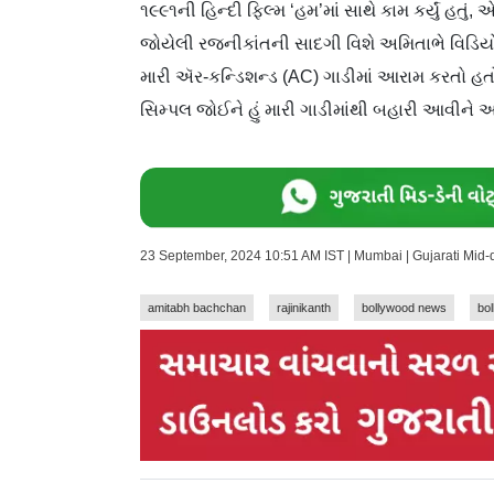
૧૯૯૧ની હિન્દી ફિલ્મ ‘હમ’માં સાથે કામ કર્યું હતું
જોયેલી રજનીકાંતની સાદગી વિશે અમિતાભે વિડિયો-મેસ
મારી ઍર-કન્ડિશન્ડ (AC) ગાડીમાં આરામ કરતો હ
સિમ્પલ જોઈને હું મારી ગાડીમાંથી બહારી આવીને 
23 September, 2024 10:51 AM IST | Mumbai | Gujarati Mid
amitabh bachchan
rajinikanth
bollywood news
bo