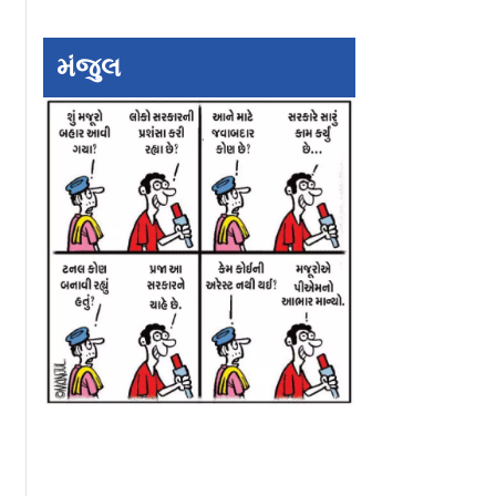
મંજુલ
ent
આવારાપન 2ની પહેલાં
શ્રદ્ધા કપૂરની નાગ
ેલર 2માં
નહીં પણ પછી થિયેટરમાં
બનવાની જ છે
થે હૃતિક
રીરિલીઝ થશે આવારાપન