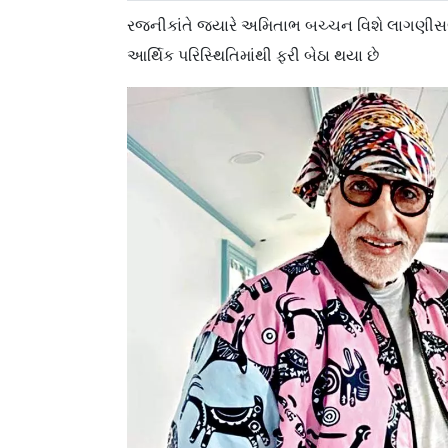
રજનીકાંતે જ્યારે અમિતાભ બચ્ચન વિશે લાગણીસભ
આર્થિક પરિસ્થિતિમાંથી ફરી બેઠા થયા છે