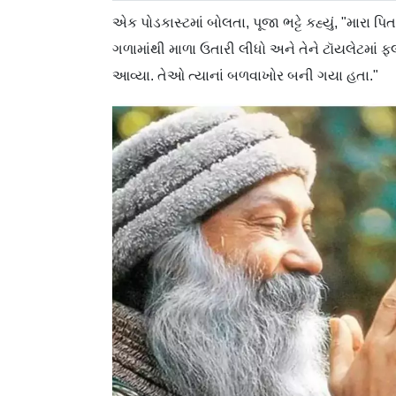
એક પોડકાસ્ટમાં બોલતા, પૂજા ભટ્ટે કહ્યું, "મા
ગળામાંથી માળા ઉતારી લીધો અને તેને ટૉયલેટમાં ફ
આવ્યા. તેઓ ત્યાનાં બળવાખોર બની ગયા હતા."