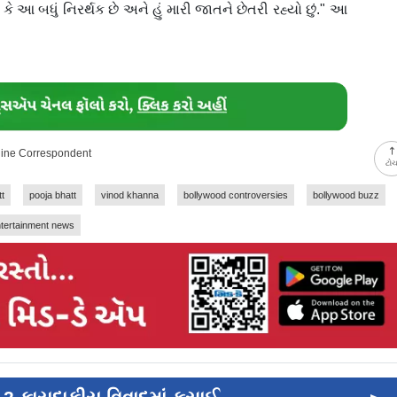
્યું કે આ બધું નિરર્થક છે અને હું મારી જાતને છેતરી રહ્યો છું." આ
nline Correspondent
ટો
t
pooja bhatt
vinod khanna
bollywood controversies
bollywood buzz
tertainment news