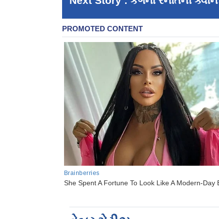
Next Story : કંગના રનૌતની ક્વી