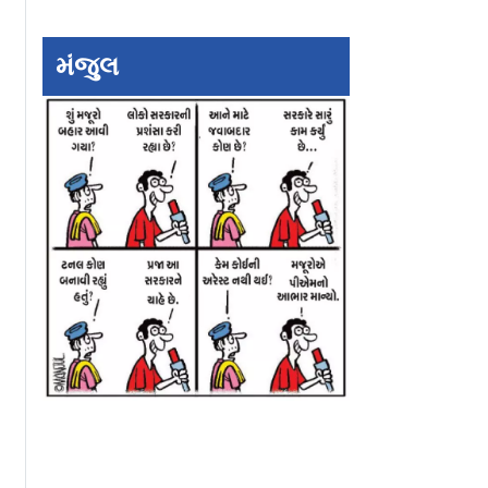
મંજુલ