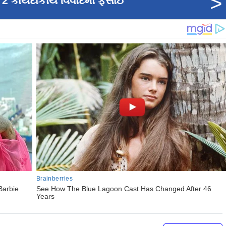
>
ન 2 કાયદાકીય વિવાદમાં ફસાઈ