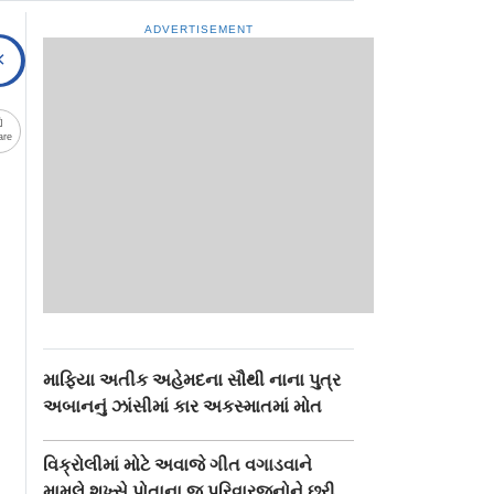
ADVERTISEMENT
are
માફિયા અતીક અહેમદના સૌથી નાના પુત્ર
અબાનનું ઝાંસીમાં કાર અકસ્માતમાં મોત
વિક્રોલીમાં મોટે અવાજે ગીત વગાડવાને
મામલે શખ્સે પોતાના જ પરિવારજનોને છરી