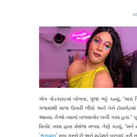
A
એક પોડકાસ્ટમાં બોલતા, પૂજા ભટ્ટે કહ્યું, "
ગળામાંથી માળા ઉતારી લીધો અને તેને ટૉયલેટમા
આવ્યા. તેઓ ત્યાનાં બળવાખોર બની ગયા હતા." પ
વિનોદ ખન્ના દ્વારા મૅસેજ મળ્યા. તેણે કહ્યું, "મને
`
ભગવાન
` ખૂબ ગુસ્સે છે અને મહેશને બરબાદ કરી ના