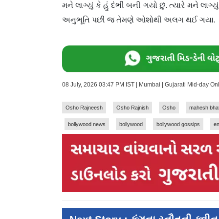
મને લાગ્યું કે હું દંભી બની ગયો છું. ત્યારે મને લાગ
અનુભૂતિ પછી જ તેમણે ઓશોથી અલગ થઈ ગયા.
08 July, 2026 03:47 PM IST | Mumbai | Gujarati Mid-day O
Osho Rajneesh
Osho Rajnish
Osho
mahesh bhat
bollywood news
bollywood
bollywood gossips
en