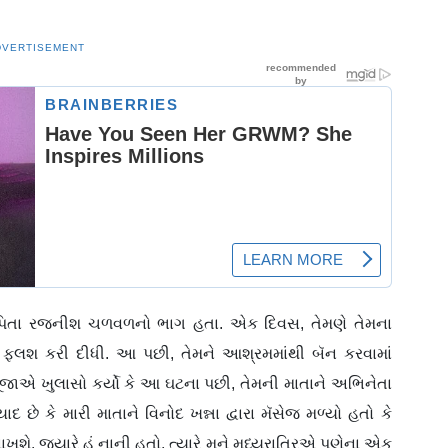
DVERTISEMENT
મારા પિતા રજનીશ ચળવળનો ભાગ હતા. એક દિવસ, તેમણે તેમના
ં ફ્લશ કરી દીધી. આ પછી, તેમને આશ્રમમાંથી બૅન કરવામાં
ૂજાએ ખુલાસો કર્યો કે આ ઘટના પછી, તેમની માતાને અભિનેતા
 યાદ છે કે મારી માતાને વિનોદ ખન્ના દ્વારા મૅસેજ મળ્યો હતો કે
ખશે. જ્યારે હું નાની હતો, ત્યારે મને મધ્યરાત્રિએ પુણેના એક