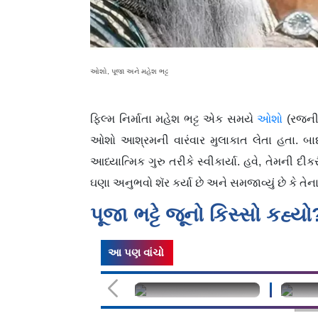
ઓશો, પૂજા અને મહેશ ભટ્ટ
ફિલ્મ નિર્માતા મહેશ ભટ્ટ એક સમયે
ઓશો
(રજની
ઓશો આશ્રમની વારંવાર મુલાકાત લેતા હતા. બાદમ
આધ્યાત્મિક ગુરુ તરીકે સ્વીકાર્યા. હવે, તેમની 
ઘણા અનુભવો શૅર કર્યા છે અને સમજાવ્યું છે કે તે
પૂજા ભટ્ટે જૂનો કિસ્સો કહ્યો
આ પણ વાંચો
undefined
unde