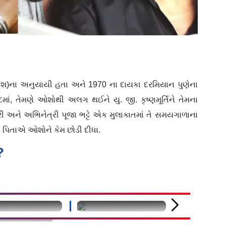
શ)ના અનુયાયી હતા અને 1970 ના દાયકા દરમિયાન પુણેના
ાં, તેમણે ઓશોથી અલગ થઈને યુ. જી. કૃષ્ણમૂર્તિને તેમના
દીકરી અને અભિનેત્રી પૂજા ભટ્ટે એક મુલાકાતમાં તે સમયગાળાના
ના પિતાએ ઓશોને કેમ છોડી દીધા.
?
fined
undefined
undefined