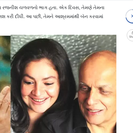
રા પિતા રજનીશ ચળવળનો ભાગ હતા. એક દિવસ, તેમણે તેમના
્લશ કરી દીધી. આ પછી, તેમને આશ્રમમાંથી બૅન કરવામાં
Sh