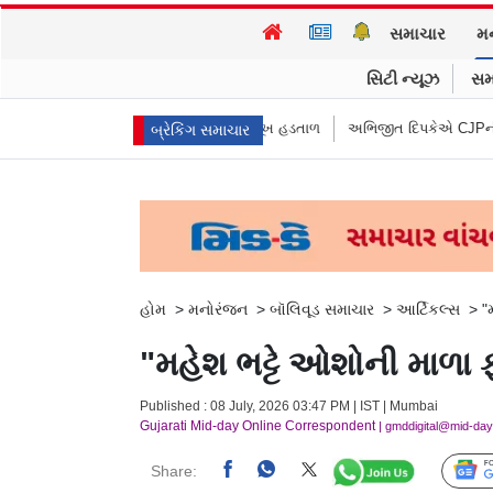
સમાચાર
મ
સિટી ન્યૂઝ
સમ
 ઘરની બહાર શરૂ કરી ભૂખ હડતાળ
અભિજીત દિપકેએ CJPની નવી નીતિ જાહેર કરી
બ્રેકિંગ સમાચાર
હોમ
>
મનોરંજન
>
બૉલિવૂડ સમાચાર
>
આર્ટિકલ્સ
>
"
"મહેશ ભટ્ટે ઓશોની માળા ફ
Published : 08 July, 2026 03:47 PM | IST | Mumbai
Gujarati Mid-day Online Correspondent
| gmddigital@mid-da
Share: