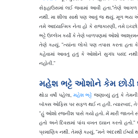
સેફહાઉસમાં લઈ જવામાં આવી હતા.”તેણે આગળ કહ્
નથી. મા શીલા સાથે પણ આવું જ થયું. મૂળ ભય એ 
તમે આધ્યાત્મિક નેતા હો કે રાજકારણી, તમે ઇચ્
ભટ્ટે ઉલ્લેખ કર્યો કે તેણે બાળપણમાં ઓશો આશ્રમ
તેણે કહ્યું, "ત્યાંના લોકો પણ તપાસ કરતા હતા 
કહેવામાં આવતું હતું કે ઓશોને સુગંધ પસંદ નથ
નહોતી."
મહેશ ભટ્ટે ઓશોને કેમ છોડી 
થોડા વર્ષો પહેલા,
મહેશ ભટ્ટે
જણાવ્યું હતું કે તેમન
બૉક્સ ઓફિસ પર સફળ થઈ ન હતી. ત્યારબાદ, તેઓ આ
"હું ઓશો રજનીશ પાસે ગયો હતો. મેં મારી જાતને સંપ
હતો અને દિવસમાં પાંચ વખત ધ્યાન કરતો હતો." 
પ્રમાણિક નથી. તેમણે કહ્યું, "મને અંદરથી ઈર્ષ્યા