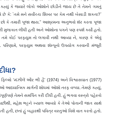
યું કે જ્યારે લોકો ઓશોને છોડીને જાય છે તે તેમને ગમતું
છે કે: `તમે મને સર્વોચ્ચ શિખર પર કેમ નથી બેસાડી શકતા?`
છો છો કે તમારી પૂજા થાય." આશ્રમના અનુભવો શૅર કરતા પૂજા
ની મુલાકાત લીધી હતી અને ઓશોના પગને પણ સ્પર્શ કર્યો હતો.
કે તમે કોઈ પરફ્યુમ તો લગાવી નથી આવ્યા ને, કારણ કે એવું
ી. પરિણામે, પરફ્યુમ અથવા શૅમ્પૂનો ઉપયોગ કરવાની મંજૂરી
દીધા?
ી ફિલ્મો ‘મંઝીલેં ઔર ભી હૈ’ (1974) અને વિશ્વાસઘાત (1977)
ધ્યાત્મિક માર્ગની શોધમાં ઓશો તરફ વળ્યા. તેમણે કહ્યું,
ૂર્ણપણે તેમને સમર્પિત કરી દીધી હતી. હું ભગવા વસ્ત્રો પહેરતો
પછીથી, મહેશ ભટ્ટને ખ્યાલ આવ્યો કે તેઓ પોતાની જાત સાથે
 થતી હતી, છતાં હું બહારથી પવિત્ર વસ્તુઓ વિશે વાત કરતો હતો.