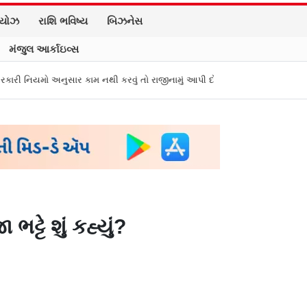
િયોઝ
રાશિ ભવિષ્ય
બિઝનેસ
મંજુલ આર્કાઇવ્સ
ાર કામ નથી કરવું તો રાજીનામું આપી દો"
વીડિયો કૉલ પર પિતાના અંતિમ સંસ્કા
્ટે શું કહ્યું?