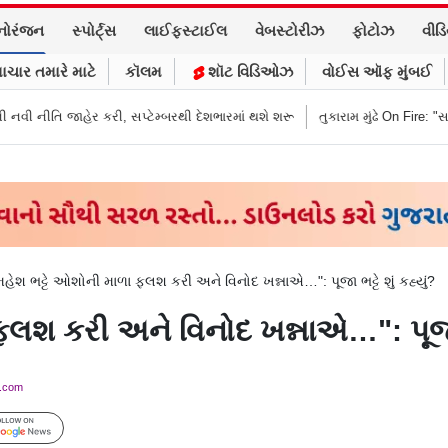
નોરંજન
સ્પોર્ટ્સ
લાઈફસ્ટાઈલ
વેબસ્ટોરીઝ
ફોટોઝ
વીડ
ાચાર તમારે માટે
કૉલમ
શૉટ વિડિઓઝ
વોઈસ ઑફ મુંબઈ
, સપ્ટેમ્બરથી દેશભારમાં થશે શરૂ
તુકારામ મુંઢે On Fire: "સરકારી નિયમો અનુસ
મહેશ ભટ્ટે ઓશોની માળા ફ્લશ કરી અને વિનોદ ખન્નાએ…": પૂજા ભટ્ટે શું કહ્યું?
્લશ કરી અને વિનોદ ખન્નાએ…": પૂજા ભટ
y.com
Follow Us