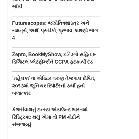
ભોંકી
Futurescopes: જ્યોતિષશાસ્ત્ર અને
નક્ષત્રો, અર્થ, પ્રતીકો, પ્રભાવ, લક્ષણો ભાગ
4
Zepto, BookMyShow, ઇન્ડિગો સહિત ૯
ડિજિટલ પ્લેટફોર્મ્સને CCPA ફટકાર્યો દંડ
`તહેલકા`ના એડિટર તરુણ તેજપાલ દોષિત,
૨૦૧૩માં જુનિયર રિપોર્ટરનો કર્યો હતો
બળાત્કાર
કેજરીવાલનું ઇન્સ્ટા એકાઉન્ટ ભારતમાં
રિસ્ટ્રિક્ટ થયું એમા તો PM મોદીને
સંભળાવ્યું
undefined
undefined