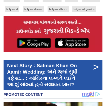
bollywood
bollywood news
bollywood buzz
bollywood gossips
>
Next Story : Salman Khan On
Aamir Wedding: એને જ્યાં સુધી
પર્ફેક્ટ... : આમિરના લગ્નને લઈને
આ શું બોલ્યો હતો સલમાન ખાન?