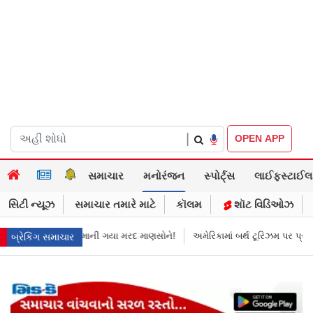
|
OPEN APP
સમાચાર
મનોરંજન
સ્પોર્ટ્સ
લાઈફસ્ટાઈલ
સિટી ન્યૂઝ
સમાચાર તમારે માટે
કૉલમ
શૉટ વિડિઓઝ
માની ગયા મરદ માણસોને!
અમેરિકામાં બર્થ ટૂરિઝમ પર પ્રતિબંધ મૂક્યો ડોનલ્ડ ટ્રમ્
બ્રેકિંગ સમાચાર