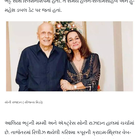
ભટ્ટ સાથે રિલેશનશિપમાં હતી. તે સમયે હેલન-સલીમસાહેબ અને હું-
મહેશ ડબલ ડેટ પર જતાં હતાં.
સોની રાજદાન ( સૌજન્ય મિડડે)
આલિયા ભટ્ટની મમ્મી અને ઍક્ટ્રેસ સોની રાઝદાન હાલમાં ચર્ચામાં
છે. તાજેતરમાં રિલીઝ થયેલી કરિશ્મા કપૂરની ક્રાઇમ-થ્રિલર વેબ-