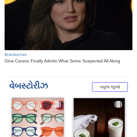
વેબસ્ટોરીઝ
બધુજ જુઓ