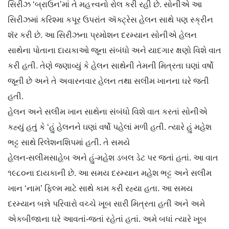
સિરીઝ ‘બ્રાઉન’માં તે મહત્ત્વનો રોલ કરી રહી છે. સોનીએ આ
સિરીઝમાં કરિશ્મા કપૂર ઉપરાંત ઍક્ટ્રેસ હેલન સાથે પણ સ્ક્રીન
શૅર કરી છે. આ સિરીઝના પ્રમોશન દરમ્યાન સોનીએ હેલન
સાથેના પોતાના દાયકાઓ જૂના સંબંધો અને યાદગાર ક્ષણો વિશે વાત
કરી હતી. તેણે જણાવ્યું કે હેલન સાથેની તેમની મિત્રતા ઘણાં વર્ષો
જૂની છે અને તે અવારનવાર હેલન તથા સલીમ ખાનના ઘરે જતી
હતી.
હેલન અને સલીમ ખાન સાથેના સંબંધો વિશે વાત કરતાં સોનીએ
કહ્યું હતું કે ‘હું હેલનને ઘણાં વર્ષો પહેલાં મળી હતી. ત્યારે હું મહેશ
ભટ્ટ સાથે રિલેશનશિપમાં હતી. તે સમયે
હેલન-સલીમસાહેબ અને હું-મહેશ ડબલ ડેટ પર જતાં હતાં. આ વાત
૧૯૮૦ના દાયકાની છે. આ સમય દરમ્યાન મહેશ ભટ્ટ અને સલીમ
ખાન ‘નામ’ ફિલ્મ માટે સાથે કામ કરી રહ્યા હતા. આ સમય
દરમ્યાન બન્ને પરિવારો વચ્ચે ખૂબ સારી મિત્રતા હતી અને અમે
એકબીજાના ઘરે આવતાં-જતાં રહેતાં હતાં. અમે બધાં ત્યારે ખૂબ