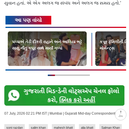
યુવાન હતાં. એ એક અલગ જ સંબંધ અને અલગ જ સમય હતો.’
આ પણ વાંચો
પપ્પાએ તેડી દીકરી રાહાને અને આલિયા ભટ્ટે
કપૂર ફૅમિલીની ક
સાસુ નીતુ કપૂર સાથે માર્યાં ગપ્પાં
મોમેન્ટ્સ
07 July, 2026 02:21 PM IST | Mumbai | Gujarati Mid-day Correspondent
ટોચ
soni razdan
salim khan
mahesh bhatt
alia bhatt
Salman Khan