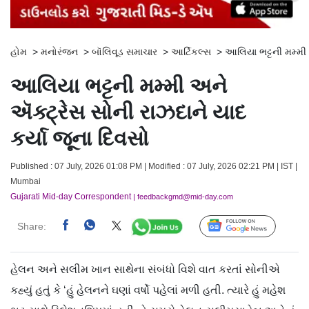
હોમ
>
મનોરંજન
>
બૉલિવૂડ સમાચાર
>
આર્ટિકલ્સ
>
આલિયા ભટ્ટની મમ્મી 
આલિયા ભટ્ટની મમ્મી અને
ઍક્ટ્રેસ સોની રાઝદાને યાદ
કર્યા જૂના દિવસો
Published : 07 July, 2026 01:08 PM | Modified : 07 July, 2026 02:21 PM | IST |
Mumbai
Gujarati Mid-day Correspondent
| feedbackgmd@mid-day.com
Share:
Follow Us
હેલન અને સલીમ ખાન સાથેના સંબંધો વિશે વાત કરતાં સોનીએ
કહ્યું હતું કે ‘હું હેલનને ઘણાં વર્ષો પહેલાં મળી હતી. ત્યારે હું મહેશ