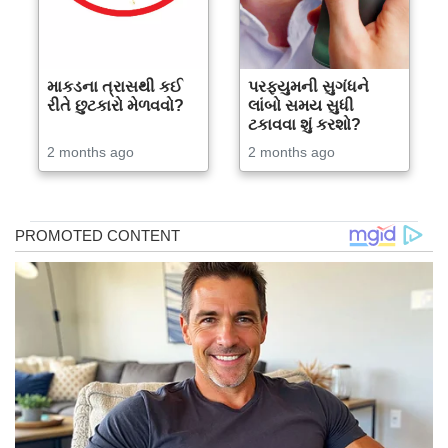
માકડના ત્રાસથી કઈ
પરફ્યુમની સુગંધને
રીતે છુટકારો મેળવવો?
લાંબો સમય સુધી
ટકાવવા શું કરશો?
2 months ago
2 months ago