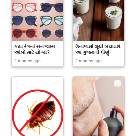
કયા રંગનાં સનગ્લાસ
ઉનાળામાં લૂથી બચાવશે
આંખો માટે યોગ્ય?
આ ગુજરાતી પીણું
2 months ago
2 months ago