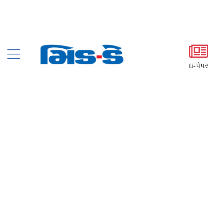
ઇ-પેપર