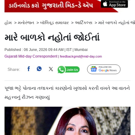
હોમ
>
મનોરંજન
>
બૉલિવૂડ સમાચાર
>
આર્ટિકલ્સ
>
મારે બાળકો નહોતાં જ
મારે બાળકો નહોતાં જોઈતાં
Published : 06 June, 2026 09:44 AM | IST | Mumbai
Gujarati Mid-day Correspondent
| feedbackgmd@mid-day.com
Share:
Follow Us
પૂજા ભટ્ટે પોતાના તલાકનાં કારણોનો ખુલાસો કરતી વખતે આ વાતને
મહત્ત્વનું રીઝન ગણાવ્યું