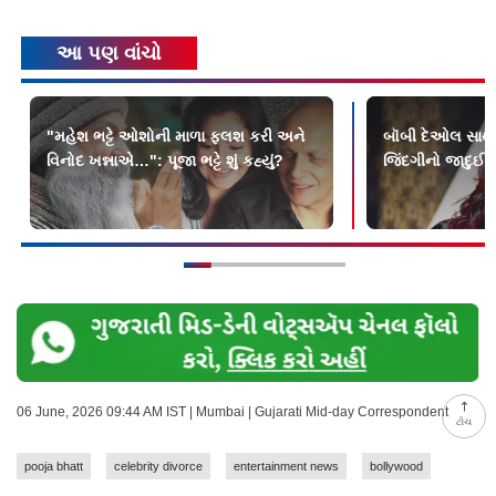
આ પણ વાંચો
"મહેશ ભટ્ટે ઓશોની માળા ફ્લશ કરી અને
બૉબી દેઓલ સાથે
વિનોદ ખન્નાએ…": પૂજા ભટ્ટે શું કહ્યું?
જિંદગીનો જાદુઈ
06 June, 2026 09:44 AM IST | Mumbai | Gujarati Mid-day Correspondent
ટોચ
pooja bhatt
celebrity divorce
entertainment news
bollywood