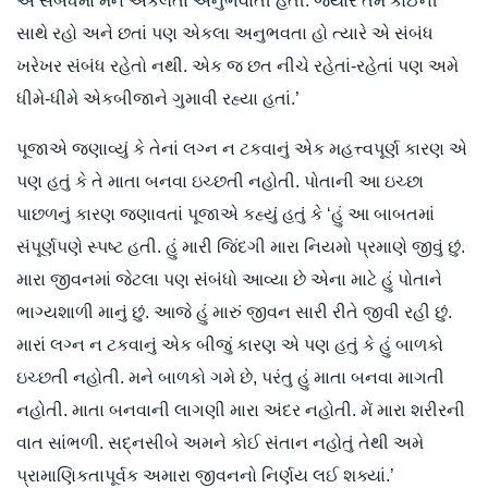
એ સંબંધમાં મને એકલતા અનુભવાતી હતી. જ્યારે તમે કોઈની
સાથે રહો અને છતાં પણ એકલા અનુભવતા હો ત્યારે એ સંબંધ
ખરેખર સંબંધ રહેતો નથી. એક જ છત નીચે રહેતાં-રહેતાં પણ અમે
ધીમે-ધીમે એકબીજાને ગુમાવી રહ્યા હતાં.’
પૂજાએ જણાવ્યું કે તેનાં લગ્ન ન ટકવાનું એક મહત્ત્વપૂર્ણ કારણ એ
પણ હતું કે તે માતા બનવા ઇચ્છતી નહોતી. પોતાની આ ઇચ્છા
પાછળનું કારણ જણાવતાં પૂજાએ કહ્યું હતું કે ‘હું આ બાબતમાં
સંપૂર્ણપણે સ્પષ્ટ હતી. હું મારી જિંદગી મારા નિયમો પ્રમાણે જીવું છું.
મારા જીવનમાં જેટલા પણ સંબંધો આવ્યા છે એના માટે હું પોતાને
ભાગ્યશાળી માનું છું. આજે હું મારું જીવન સારી રીતે જીવી રહી છું.
મારાં લગ્ન ન ટકવાનું એક બીજું કારણ એ પણ હતું કે હું બાળકો
ઇચ્છતી નહોતી. મને બાળકો ગમે છે, પરંતુ હું માતા બનવા માગતી
નહોતી. માતા બનવાની લાગણી મારા અંદર નહોતી. મેં મારા શરીરની
વાત સાંભળી. સદ્નસીબે અમને કોઈ સંતાન નહોતું તેથી અમે
પ્રામાણિકતાપૂર્વક અમારા જીવનનો નિર્ણય લઈ શક્યાં.’