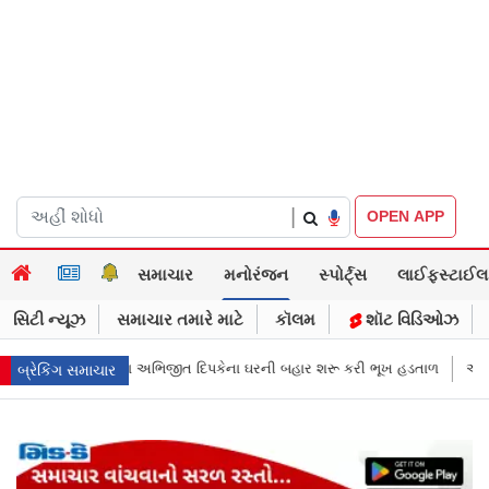
|
OPEN APP
સમાચાર
મનોરંજન
સ્પોર્ટ્સ
લાઈફસ્ટાઈલ
સિટી ન્યૂઝ
સમાચાર તમારે માટે
કૉલમ
શૉટ વિડિઓઝ
ની બહાર શરૂ કરી ભૂખ હડતાળ
અભિજીત દિપકેએ CJPની નવી નીતિ જાહેર કરી, સપ
બ્રેકિંગ સમાચાર