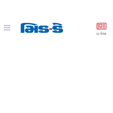
ઇ-પેપર