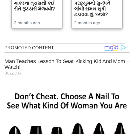
માકડના ત્રાસથી કઈ
પરફ્યુમની સુગંધને
રીતે છુટકારો મેળવવો?
લાંબો સમય સુધી
ટકાવવા શું કરશો?
2 months ago
2 months ago