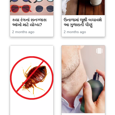
કયા રંગનાં સનગ્લાસ
ઉનાળામાં લૂથી બચાવશે
આંખો માટે યોગ્ય?
આ ગુજરાતી પીણું
2 months ago
2 months ago