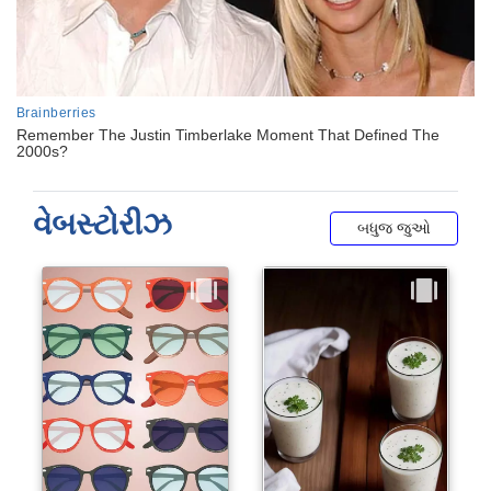
વેબસ્ટોરીઝ
બધુજ જુઓ