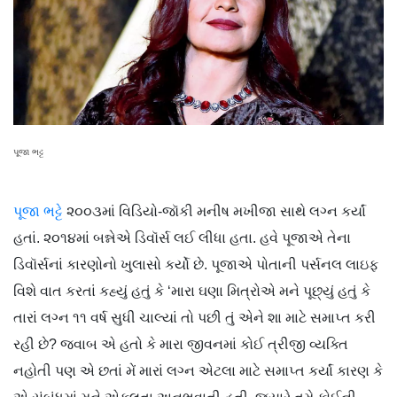
પૂજા ભટ્ટ
પૂજા ભટ્ટે
૨૦૦૩માં વિડિયો-જૉકી મનીષ મખીજા સાથે લગ્ન કર્યાં
હતાં. ૨૦૧૪માં બન્નેએ ડિવૉર્સ લઈ લીધા હતા. હવે પૂજાએ તેના
ડિવૉર્સનાં કારણોનો ખુલાસો કર્યો છે. પૂજાએ પોતાની પર્સનલ લાઇફ
વિશે વાત કરતાં કહ્યું હતું કે ‘મારા ઘણા મિત્રોએ મને પૂછ્યું હતું કે
તારાં લગ્ન ૧૧ વર્ષ સુધી ચાલ્યાં તો પછી તું એને શા માટે સમાપ્ત કરી
રહી છે? જવાબ એ હતો કે મારા જીવનમાં કોઈ ત્રીજી વ્યક્તિ
નહોતી પણ એ છતાં મેં મારાં લગ્ન એટલા માટે સમાપ્ત કર્યાં કારણ કે