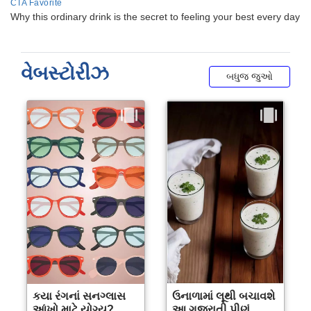
વેબસ્ટોરીઝ
બધુજ જુઓ
કયા રંગનાં સનગ્લાસ
ઉનાળામાં લૂથી બચાવશે
આંખો માટે યોગ્ય?
આ ગુજરાતી પીણું