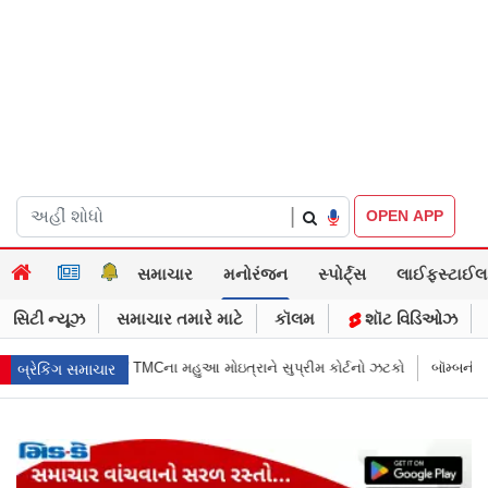
|
OPEN APP
સમાચાર
મનોરંજન
સ્પોર્ટ્સ
લાઈફસ્ટાઈલ
સિટી ન્યૂઝ
સમાચાર તમારે માટે
કૉલમ
શૉટ વિડિઓઝ
્રાને સુપ્રીમ કોર્ટનો ઝટકો
બૉમ્બની ધમકી બાદ મુંબઈમાં હાઈ ઍલર્ટ: શહેરની સ
બ્રેકિંગ સમાચાર