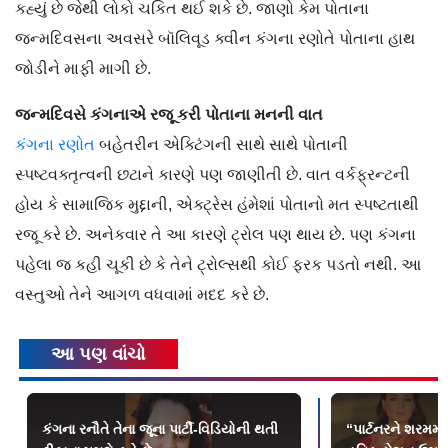
કહ્યું છે જેથી લોકો ચકિત થઈ શકે છે. જાણો કેમ પોતાના
જન્મદિવસના અવસરે બૉલિવૂડ ક્વીન કંગના રણોતે પોતાના હાથ
જોડીને માફી માગી છે.
જન્મદિવસે કંગનાએ રજૂ કરી પોતાના મનની વાત
કંગના રણોત
બહેતરીન એક્ટિંગની સાથે સાથે પોતાની
સ્પષ્ટવક્તૃત્વની છટાને કારણે પણ જાણીતી છે. વાત વર્કફ્રન્ટની
હોય કે સામાજિક મુદ્દાની, એક્ટ્રેસ હંમેશાં પોતાનો મત સ્પષ્ટતાથી
રજૂ કરે છે. અનેકવાર તે આ કારણે ટ્રોલ પણ થાય છે. પણ કંગના
પહેલા જ કહી ચૂકી છે કે તેને ટ્રોલ્સથી કોઈ ફરક પડતો નથી. આ
વસ્તુઓ તેને આગળ વધવામાં મદદ કરે છે.
આ પણ વાંચો
કંગના રનૌતે તેના જૂના પાર્ટી-વિડિયોની થતી
“પાર્ટનરને શરમમાં