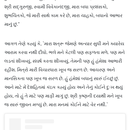
શ્રી સદ્ગુરુજી, સ્વામી વિવેકાનંદજી, મારા બધા પ્રશંસકો,
શુભચિંતકો, જે મારી સાથે કામ કરે છે, મારા ચાહકો, બધાનો આભાર
માનું છું."
આગળ તેણે કહ્યું કે, `મારા શત્રૂ જેમણે અત્યાર સુધી મને ક્યારેય
આરામ કરવા નથી દીધો. ભલે મને કેટલી પણ સફળતા મળે. પણ મને
લડતાં શીખવ્યું, સંઘર્ષ કરતા શીખવ્યું, તેમની પણ હું હંમેશા આભારી
રહીશ. મિત્રો મારી વિચારધારા ખૂબ જ સરળ છે. આચરણ અને
માનસિકતા પણ ખૂબ જ સરળ છે. હું હંમેશાં બધાનું સારું ઈચ્છું છું.
આને માટે મેં દેશહિતમાં કંઇક કહ્યું હોય અને તેનું કોઈને દુઃખ થયું
હોય, તો હું તે માટે પણ માફી માગું છું. શ્રી કૃષ્ણની દયાથી મને ખૂબ
જ સારું જીવન મળ્યું છે. મારા મનમાં કોઈને માટે વેર નથી.`