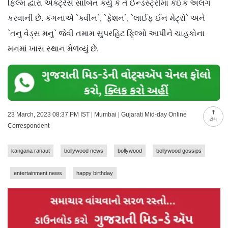
ફિલ્મ દ્વારા એક્ટ્રેસે સાબિત કર્યું કે તે ઈન્ડસ્ટ્રીમાં કંઈક અલગ
કરવાની છે. કંગનાએ `ક્વીન`, `ફેશન`, `લાઈફ ઈન મેટ્રો` અને
`તનુ વેડ્સ મનુ` જેવી તમામ સુપરહિટ ફિલ્મો આપીને ચાહકોના
મનમાં ખાસ સ્થાન મેળવ્યું છે.
23 March, 2023 08:37 PM IST | Mumbai | Gujarati Mid-day Online
ટોચ
Correspondent
kangana ranaut
bollywood news
bollywood
bollywood gossips
entertainment news
happy birthday