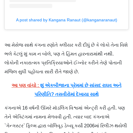
A post shared by Kangana Ranaut (@kanganaranaut)
આ મેસેજ સાથે કંગના રણોતે ક્લીયર કરી દીધું છે કે લોકો તેના વિશે
ભલે કેટલું શું કામ ન બોલે, પણ તે હિંમત હારનારામાંથી નથી.
લોકોની નકારાત્મક પ્રતિક્રિયાઓને ઈગ્નોર કરીને તેણે પોતાની
મંજિલ સુધી પહોંચતા સારી રીતે જાણે છે.
આ પણ વાંચો :
શું એકબીજાના પ્રેમમાં છે સાંસદ રાઘવ અને
પરિણીતિ? તસવીરોમાં દેખાયા સાથે
કંગનાએ 16 વર્ષની ઊંમરે મૉડલિંગ વિશ્વમાં એન્ટ્રી કરી હતી. પણ
તેને એક્ટિંગમાં નામના મેળવવી હતી. ત્યાર બાદ કંગનાએ
`ગેન્ગસ્ટર` ફિલ્મ દ્વારા બૉલિવૂડ ડેબ્યૂ કર્યો 2006માં રિલીઝ થયેલી