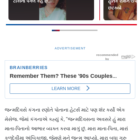
ટીકાના પગલે કહે છે...
હૃતિક રોશન ઉપર 
છટક્યો
ADVERTISEMENT
જન્મદિવસે કંગના રણોતે પોતાના હેટર્સ માટે પણ શૅર કર્યો એક
મેસેજ. જેમાં કંગનાએ કહ્યું કે, "જન્મદિવસના અવસરે હું મારા
માતા-પિતાનો આભાર વ્યક્ત કરવા માગું છું. મારા માતા-પિતા, મારાં
કુળદેવીમા અંબિકાજી, જેમણે મને જન્મ આપ્યો, મારા બધા ગુરુ