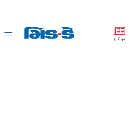
ઇ-પેપર