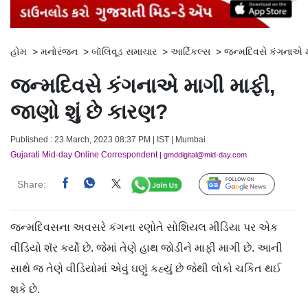
હોમ
>
મનોરંજન
>
બૉલિવૂડ સમાચાર
>
આર્ટિકલ્સ
>
જન્મદિવસે કંગનાએ મ
જન્મદિવસે કંગનાએ માગી માફી,
જાણો શું છે કારણ?
Published : 23 March, 2023 08:37 PM | IST | Mumbai
Gujarati Mid-day Online Correspondent
| gmddigital@mid-day.com
Share:
Follow Us
જન્મદિવસના અવસરે કંગના રણોતે સોશિયલ મીડિયા પર એક
વીડિયો શૅર કર્યો છે. જેમાં તેણે હાથ જોડીને માફી માગી છે. આની
સાથે જ તેણે વીડિયોમાં એવું ઘણું કહ્યું છે જેથી લોકો ચકિત થઈ
શકે છે.