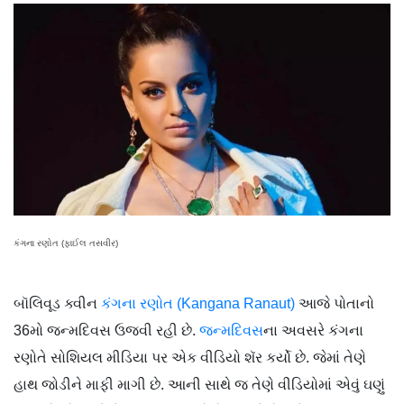
કંગના રણોત (ફાઈલ તસવીર)
બૉલિવૂડ ક્વીન
કંગના રણોત (Kangana Ranaut)
આજે પોતાનો
36મો જન્મદિવસ ઉજવી રહી છે.
જન્મદિવસ
ના અવસરે કંગના
રણોતે સોશિયલ મીડિયા પર એક વીડિયો શૅર કર્યો છે. જેમાં તેણે
હાથ જોડીને માફી માગી છે. આની સાથે જ તેણે વીડિયોમાં એવું ઘણું