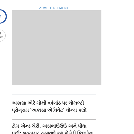
ADVERTISEMENT
are
અકાસા એરે ચોથી વર્ષગાંઠ પર લોયલ્ટી
પ્રોગ્રામ `અકાસા એલિવેટ` લૉન્ચ કર્યો
ટોમ એન્ડ ચેરી, અસંભાઉઉઉ અને પીધા
પછી: ખડખડાટ હસાવશે આ કૉમેડી ફિલ્મોના