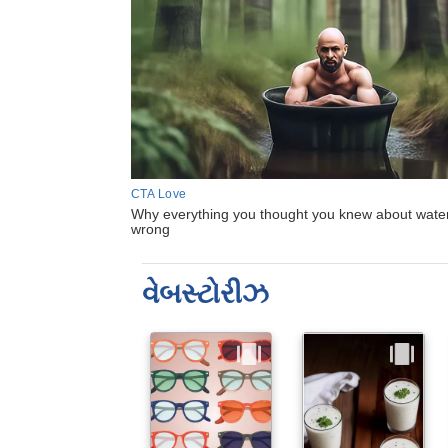
વેબસ્ટોરીઝ