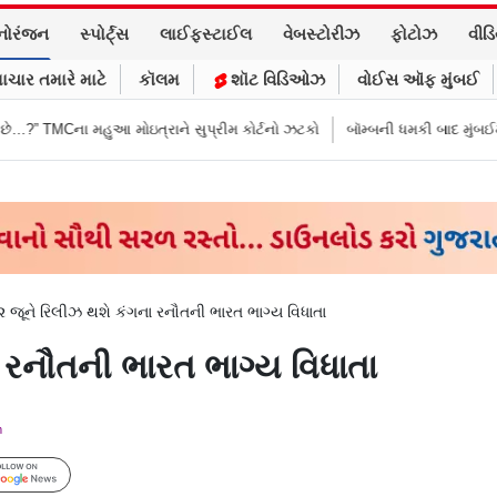
નોરંજન
સ્પોર્ટ્સ
લાઈફસ્ટાઈલ
વેબસ્ટોરીઝ
ફોટોઝ
વીડ
ાચાર તમારે માટે
કૉલમ
શૉટ વિડિઓઝ
વોઈસ ઑફ મુંબઈ
ઇત્રાને સુપ્રીમ કોર્ટનો ઝટકો
બૉમ્બની ધમકી બાદ મુંબઈમાં હાઈ ઍલર્ટ: શહેરની
૨ જૂને રિલીઝ થશે કંગના રનૌતની ભારત ભાગ્ય વિધાતા
 રનૌતની ભારત ભાગ્ય વિધાતા
m
Follow Us