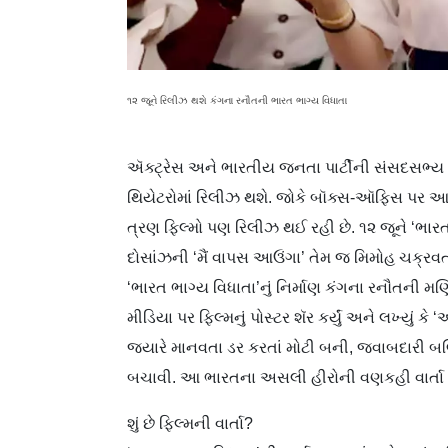
૧૨ જૂને રિલીઝ થશે કંગના રનૌતની ભારત ભાગ્ય વિધાતા
ઍક્ટ્રેસ અને ભારતીય જનતા પાર્ટીની સંસદસભ્ય 
થિયેટરોમાં રિલીઝ થશે. જોકે બૉક્સ-ઑફિસ પર આ 
ત્રણ ફિલ્મો પણ રિલીઝ થઈ રહી છે. ૧૨ જૂને ‘ભા
દોસાંઝની ‘મૈં વાપસ આઉંગા’ તેમ જ મિમોહ ચક્રવર
‘ભારત ભાગ્ય વિધાતા’નું નિર્માણ કંગના રનૌતની મણિ
મીડિયા પર ફિલ્મનું પોસ્ટર શૅર કર્યું અને લખ્યું ક
જ્યારે માનવતા ડર કરતાં મોટી બની, જવાબદારી
બચાવી. આ ભારતના અસલી હીરોની વણકહી વાર્તા છ
શું છે ફિલ્મની વાર્તા?