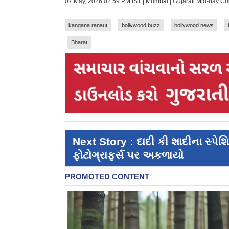
07 May, 2026 02:59 PM IST | Mumbai | Gujarati Mid-day C
kangana ranaut
bollywood buzz
bollywood news
Bharat
Next Story : દાદી કી શાદીના સ્પે
ફોટોગ્રાફર્સ પર અકળાયો