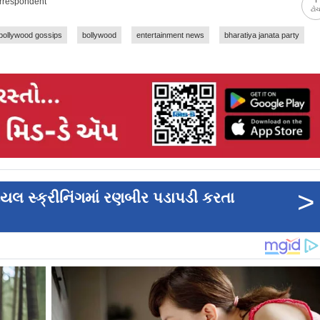
orrespondent
ટો
bollywood gossips
bollywood
entertainment news
bharatiya janata party
>
શિયલ સ્ક્રીનિંગમાં રણબીર પડાપડી કરતા