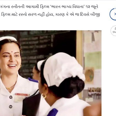
કંગના રનૌતની આગામી ફિલ્મ ‘ભારત ભાગ્ય વિધાતા’ ૧૨ જૂને
ફિલ્મ માટે રસ્તો સરળ નહીં હોય, કારણ કે એ જ દિવસે બીજી
Sh