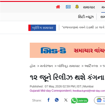
સમાચાર
મ
સિટી ન્યૂઝ
સમ
કહ્યું વિદેશી ભંડોળ…
“રાજકારણમાં તમને ઇંડાથી ડર લાગે છે…?” TMCના મહુઆ મો
બ્રેકિંગ સમાચાર
હોમ
>
મનોરંજન
>
બૉલિવૂડ સમાચાર
>
આર્ટિકલ્સ
>
૧
૧૨ જૂને રિલીઝ થશે કંગના
Published : 07 May, 2026 02:59 PM | IST | Mumbai
Gujarati Mid-day Correspondent
| feedbackgmd@mid-day.co
Share: