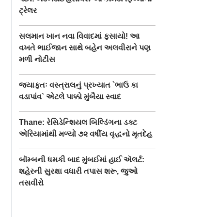
ટ્રેલર
સલમાન ખાન નવા વિવાદમાં ફસાયો! આ
વખતે ભાઈજાન સાથે બહેન અલવીરાને પણ
મળી નોટીસ
જ્યાફતઃ વસ્ત્રાલનું પ્રખ્યાત `ભાઉ કા
વડાપાંવ` એટલે પાક્કો મુંબૈયા સ્વાદ
Thane: રેસિડેન્શિયલ બિલ્ડિંગના ડક્ટ
એરિયામાંથી મળ્યો ૭૨ વર્ષીય વૃદ્ધનો મૃતદેહ
બૉમ્બની ધમકી બાદ મુંબઈમાં હાઈ ઍલર્ટ:
શહેરની સુરક્ષા વધારી તપાસ શરૂ, જુઓ
તસવીરો