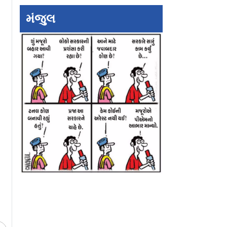
મંજુલ
 ૯ ફેરફારો
ભાઈ સૈફના લગ્નમાં કેમ
મલયાલમ એક્શન
U/A 16+
હાજર નહોતી બહેનો સોહા
થ્રિલર `હાફ` નું
અને સબા? આટલા વર્ષે
ટીઆઈએફએફમાં વર
કર્યો ખુલાસો
પ્રીમિયર થશે