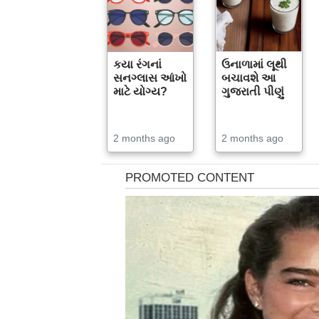
કયા રંગનાં
ઉનાળામાં લૂથી
સનગ્લાસ આંખો
બચાવશે આ
માટે યોગ્ય?
ગુજરાતી પીણું
2 months ago
2 months ago