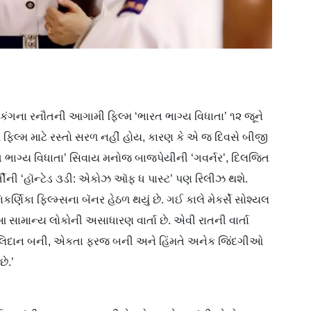
કંગના રનૌતની આગામી ફિલ્મ ‘ભારત ભાગ્ય વિધાતા’ ૧૨ જૂને
ફિલ્મ માટે રસ્તો સરળ નહીં હોય, કારણ કે એ જ દિવસે બીજી
રત ભાગ્ય વિધાતા’ સિવાય મનોજ બાજપેયીની ‘ગવર્નર’, દિલજિત
્તીની ‘હૉન્ટેડ ૩ડી: એકોઝ ઑફ ધ પાસ્ટ’ પણ રિલીઝ થશે.
કર્ણિકા ફિલ્મ્સના બૅનર હેઠળ થયું છે. ગઈ કાલે મેકર્સે સોશ્યલ
ે ‘આ સામાન્ય લોકોની અસાધારણ વાર્તા છે. એવી રાતની વાર્તા
 બલિદાન બની, એકતા ફરજ બની અને હિંમતે અનેક જિંદગીઓ
ે.’