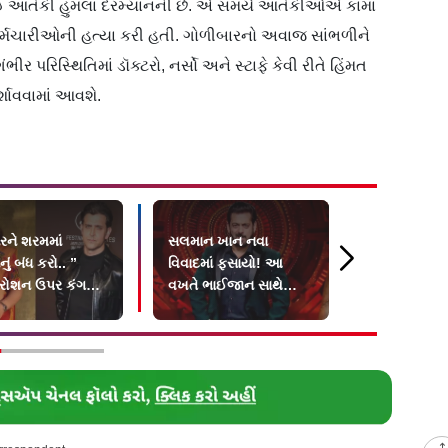
મુંબઈ આતંકી હુમલા દરમ્યાનની છે. એ સમયે આતંકીઓએ કામા
ા-કર્મચારીઓની હત્યા કરી હતી. ગોળીબારનો અવાજ સાંભળીને
ીર પરિસ્થિતિમાં ડૉક્ટરો, નર્સો અને સ્ટાફે કેવી રીતે હિંમત
્શાવવામાં આવશે.
નરને શરમમાં
સલમાન ખાન નવા
આવારાપન 2ને
ું બંધ કરો.. ”
વિવાદમાં ફસાયો! આ
સાથે મળ્યું 
 રોશન ઉપર કંગના
વખતે ભાઈજાન સાથે
સર્ટિફિકેટ
ો પારો છટક્યો
બહેન અલવીરાને પણ
મળી નોટીસ