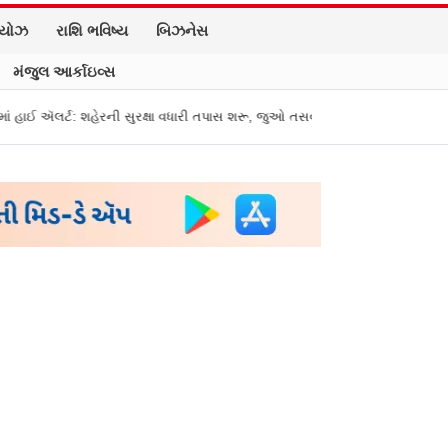
િયોઝ
રાશિ ભવિષ્ય
બિઝનેસ
મંજુલ આર્કાઇવ્સ
 સુરક્ષા વધારી તપાસ શરૂ, જુઓ તસવીરો
એક પર હુમલો, બધા પર હુમલો ગણાશે: પાક