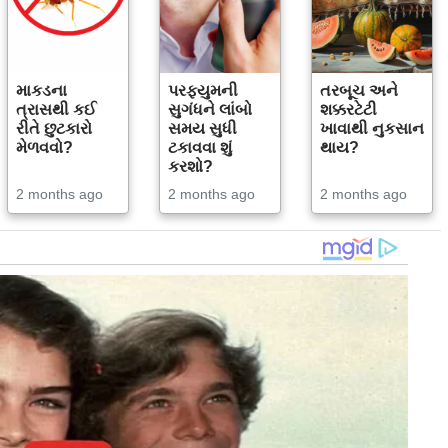
માકડના
પરફ્યુમની
તરબૂચ અને
ત્રાસથી કઈ
સુગંધને લાંબો
શક્કરટેટી
રીતે છુટકારો
સમય સુધી
ખાવાથી નુકસાન
મેળવવો?
ટકાવવા શું
થાય?
કરશો?
2 months ago
2 months ago
2 months ago