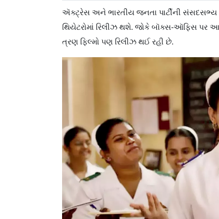
ઍક્ટ્રેસ અને ભારતીય જનતા પાર્ટીની સંસદસભ્ય 
થિયેટરોમાં રિલીઝ થશે. જોકે બૉક્સ-ઑફિસ પર આ 
ત્રણ ફિલ્મો પણ રિલીઝ થઈ રહી છે.