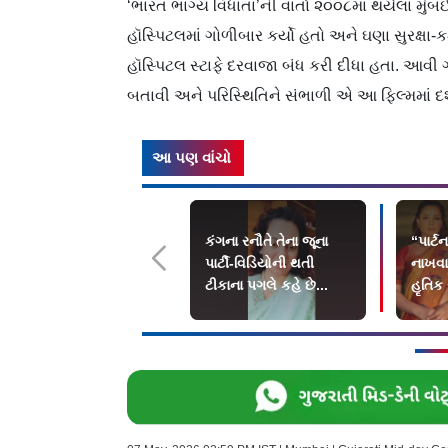
‘ભારત ભાગ્ય વિધાતા’ની વાર્તા ૨૦૦૮માં થયેલા 
હૉસ્પિટલમાં ગોળીબાર કર્યો હતો અને ઘણા સુરક્ષ
હૉસ્પિટલ સ્ટાફે દરવાજા બંધ કરી દીધા હતા. આવી ગંભ
બતાવી અને પરિસ્થિતિને સંભાળી એ આ ફિલ્મમાં દર
આ પણ વાંચો
કંગના રનૌતે તેના જૂના
“પાર્ટ
પાર્ટી-વિડિયોની થતી
નાખવાન
ટીકાના પગલે કહે છે...
હૃતિક
રનૌતન