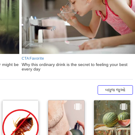
બધુજ જુઓ