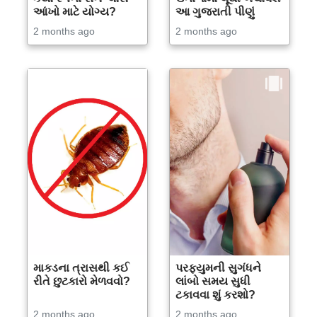
આંખો માટે યોગ્ય?
આ ગુજરાતી પીણું
2 months ago
2 months ago
માકડના ત્રાસથી કઈ
પરફ્યુમની સુગંધને
રીતે છુટકારો મેળવવો?
લાંબો સમય સુધી
ટકાવવા શું કરશો?
2 months ago
2 months ago