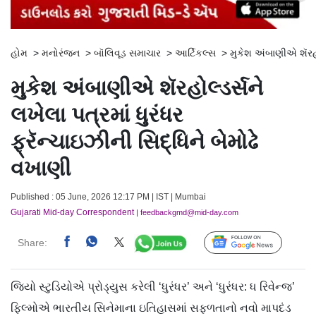
હોમ
>
મનોરંજન
>
બૉલિવૂડ સમાચાર
>
આર્ટિકલ્સ
>
મુકેશ અંબાણીએ શૅરહોલ
મુકેશ અંબાણીએ શૅરહોલ્ડર્સને
લખેલા પત્રમાં ધુરંધર
ફ્રૅન્ચાઇઝીની સિદ્ધિને બેમોઢે
વખાણી
Published : 05 June, 2026 12:17 PM | IST | Mumbai
Gujarati Mid-day Correspondent
| feedbackgmd@mid-day.com
Share:
Follow Us
જિયો સ્ટુડિયોએ પ્રોડ્યુસ કરેલી ‘ધુરંધર’ અને ‘ધુરંધર: ધ રિવેન્જ’
ફિલ્મોએ ભારતીય સિનેમાના ઇતિહાસમાં સફળતાનો નવો માપદંડ