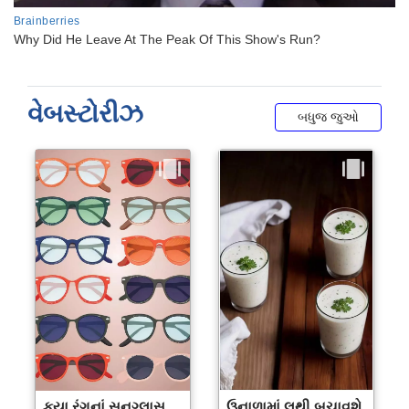
વેબસ્ટોરીઝ
બધુજ જુઓ
કયા રંગનાં સનગ્લાસ
ઉનાળામાં લૂથી બચાવશે