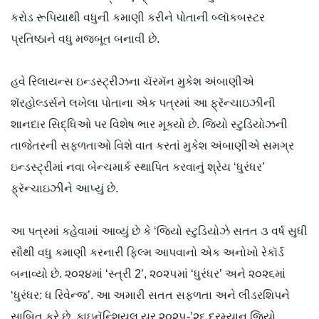
કરોડ રૂપિયાથી વધુની કમાણી કરીને પોતાની બ્લૉકબસ્ટર
પ્રતિષ્ઠાને વધુ મજબૂત બનાવી છે.
હવે રિલાયન્સ ઇન્ડસ્ટ્રીઝના ચૅરમૅન મુકેશ અંબાણીએ
શૅરહોલ્ડર્સને લખેલા પોતાના એક પત્રમાં આ ફ્રૅન્ચાઇઝીની
શાનદાર સિદ્ધિઓ પર વિશેષ ભાર મૂક્યો છે. જિયો સ્ટુડિયોઝની
તાજેતરની સફળતાઓ વિશે વાત કરતાં મુકેશ અંબાણીએ સમગ્ર
ઇન્ડસ્ટ્રીમાં નવા બેન્ચમાર્ક સ્થાપિત કરવાનું શ્રેય ‘ધુરંધર’
ફ્રૅન્ચાઇઝીને આપ્યું છે.
આ પત્રમાં કહેવામાં આવ્યું છે કે ‘જિયો સ્ટુડિયોઝે સતત ૩ વર્ષ સુધી
સૌથી વધુ કમાણી કરનારી ફિલ્મ આપવાનો એક અનોખો રેકૉર્ડ
બનાવ્યો છે. ૨૦૨૪માં ‘સ્ત્રી 2’, ૨૦૨૫માં ‘ધુરંધર’ અને ૨૦૨૬માં
‘ધુરંધર: ધ રિવેન્જ’. આ અમારી સતત સફળતા અને લીડરશિપને
સાબિત કરે છે. ફાઇનૅન્શિયલ યર ૨૦૨૫-’૨૬ દરમ્યાન જિયો