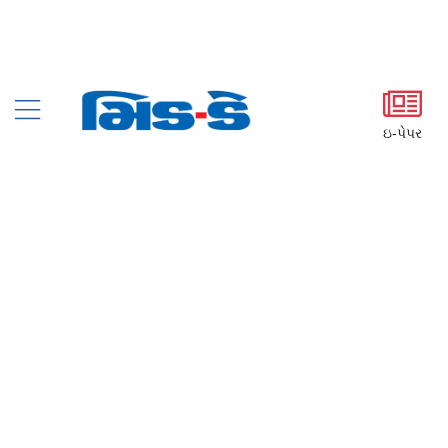
ઇ-પેપર