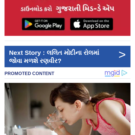
>
Next Story : લલિત મોદીના રોલમાં
જોવા મળશે રણવીર?