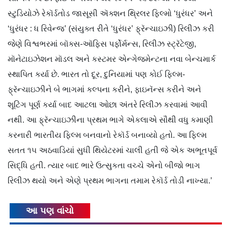
સ્ટુડિયોઝે રેકૉર્ડતોડ જાસૂસી ઍક્શન થ્રિલર ફિલ્મો ‘ધુરંધર’ અને
‘ધુરંધર : ધ રિવેન્જ’ (સંયુક્ત રીતે ‘ધુરંધર’ ફ્રૅન્ચાઇઝી) રિલીઝ કરી
જેણે વિશ્વભરમાં બૉક્સ-ઑફિસ પર્ફોર્મન્સ, રિલીઝ સ્ટ્રૅટેજી,
મૉનેટાઇઝેશન મૉડલ અને કસ્ટમર એન્ગેજમેન્ટના નવા બેન્ચમાર્ક
સ્થાપિત કર્યા છે. ભારત તો દૂર, દુનિયામાં પણ કોઈ ફિલ્મ-
ફ્રૅન્ચાઇઝીને બે ભાગમાં કલ્પના કરીને, ફાઇનૅન્સ કરીને અને
શૂટિંગ પૂર્ણ કર્યા બાદ આટલા ઓછા અંતરે રિલીઝ કરવામાં આવી
નથી. આ ફ્રૅન્ચાઇઝીના પ્રથમ ભાગે એકલાએ સૌથી વધુ કમાણી
કરનારી ભારતીય ફિલ્મ બનવાનો રેકૉર્ડ બનાવ્યો હતો. આ ફિલ્મ
સતત ૧૫ અઠવાડિયાં સુધી થિયેટરમાં ચાલી હતી જે એક અભૂતપૂર્વ
સિદ્ધિ હતી. ત્યાર બાદ ભારે ઉત્સુકતા વચ્ચે એનો બીજો ભાગ
રિલીઝ થયો અને એણે પ્રથમ ભાગના તમામ રેકૉર્ડ તોડી નાખ્યા.’
આ પણ વાંચો