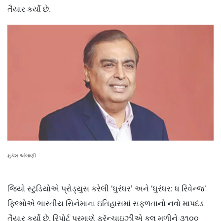
તૈયાર કર્યો છે.
મુકેશ અંબાણી
જિયો સ્ટુડિયોએ પ્રોડ્યુસ કરેલી ‘ધુરંધર’ અને ‘ધુરંધર: ધ રિવેન્જ’
ફિલ્મોએ ભારતીય સિનેમાના ઇતિહાસમાં સફળતાનો નવો માપદંડ
તૈયાર કર્યો છે. રિપોર્ટ પ્રમાણે ફ્રૅન્ચાઇઝીએ કુલ મળીને ૩૧૦૦