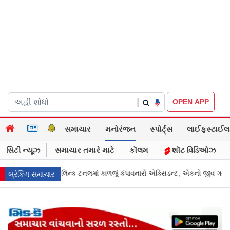
|
OPEN APP
સમાચાર
મનોરંજન
સ્પોર્ટ્સ
લાઈફસ્ટાઈલ
સિટી ન્યૂઝ
સમાચાર તમારે માટે
કૉલમ
શૉટ વિડિઓઝ
 એક્સિડન્ટ, એકનો જીવ ગયો
Gujarat News: મોરબીમાં મેજિક! કૂવાનું પાણી દરિયાના
બ્રેકિંગ સમાચાર