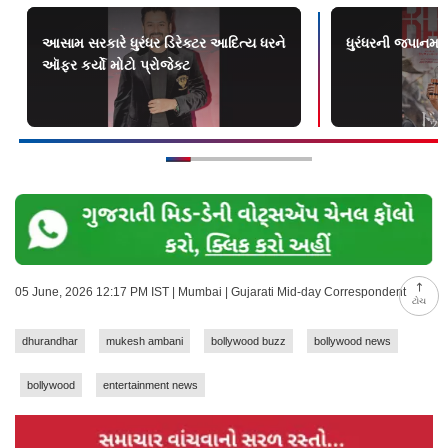
આસામ સરકારે ધુરંધર ડિરેક્ટર આદિત્ય ધરને
ધુરંધરની જપાનમા
ઑફર કર્યો મોટો પ્રોજેક્ટ
05 June, 2026 12:17 PM IST | Mumbai | Gujarati Mid-day Correspondent
ટોચ
dhurandhar
mukesh ambani
bollywood buzz
bollywood news
bollywood
entertainment news