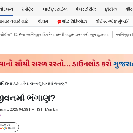
નોરંજન
સ્પોર્ટ્સ
લાઈફસ્ટાઈલ
વેબસ્ટોરીઝ
ફોટોઝ
વીડ
ાચાર તમારે માટે
કૉલમ
શૉટ વિડિઓઝ
વોઈસ ઑફ મુંબઈ
ભિજીત દિપકેના ઘરની બહાર શરૂ કરી ભૂખ હડતાળ
અભિજીત દિપકેએ CJPની નવી ની
ોવિંદાના ૩૭ વર્ષના લગ્નજીવનમાં ભંગાણ?
જીવનમાં ભંગાણ?
bruary, 2025 04:38 PM | IST | Mumbai
m
Follow Us