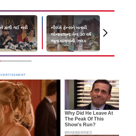
દાને મળી ગઈ નવી
નીલમે ફૅન્સને બતાવી
મારા અને ગોવિ
લોનાવલાના તેના ૩૦ વર્ષ
ક્યારેય કોઈ
જૂના બંગલાની ઝલક
DVERTISEMENT