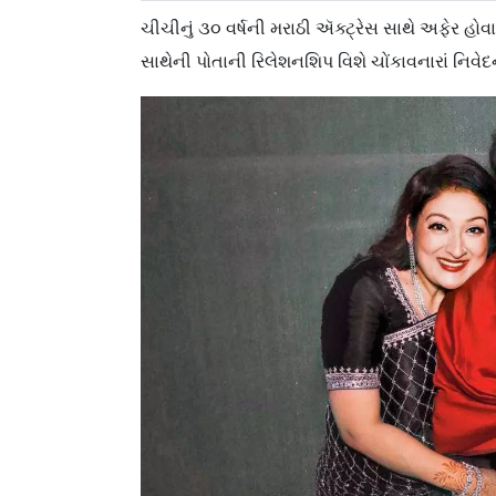
ચીચીનું ૩૦ વર્ષની મરાઠી ઍક્ટ્રેસ સાથે અફેર હોવાન
સાથેની પોતાની રિલેશનશિપ વિશે ચોંકાવનારાં નિવેદ