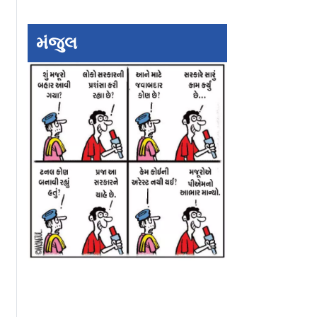
મંજુલ
ંદા વચ્ચે
આદિનાથ કોઠારે અને
મારા જીવનમાં રોમાં
 અફેર નહોતું
ઉર્મિલા કાનિટકર થયાં
ખોટ અને પ્રેમનો
અલગ, 15 વર્ષના
છેઃ ઇશા દેઓલનું છ
લગ્નજીવન પર પૂર્ણવિરામ
દર્દ