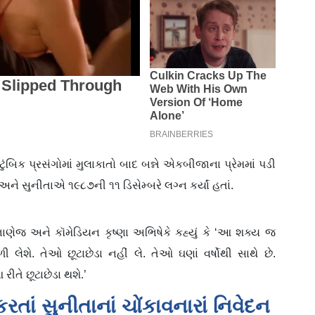
ુંબિક પ્રસંગોમાં મુલાકાતો બાદ બન્ને એકબીજાના પ્રેમમાં પડી
અને સુનીતાએ ૧૯૮૭ની ૧૧ ડિસેમ્બરે લગ્ન કર્યાં હતાં.
ા ભાણેજ અને કૉમેડિયન કૃષ્ણા અભિષેકે કહ્યું કે ‘આ શક્ય જ
ી લેશે. તેઓ છૂટાછેડા નહીં લે. તેઓ ઘણાં વર્ષોથી સાથે છે.
રીતે છૂટાછેડા થશે.’
તાં સુનીતાનાં ચોંકાવનારાં નિવેદન