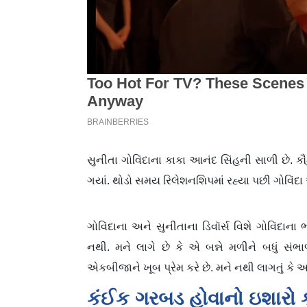
સુનીતા ગોવિંદાના કાકા આનંદ સિંહની સાળી છે. કૌટ
ગયાં. થોડો સમય રિલેશનશિપમાં રહ્યા પછી ગોવિંદા 
ગોવિંદાના અને સુનીતાના ડિવૉર્સ વિશે ગોવિંદાન
નથી. મને લાગે છે કે એ બન્ને મળીને બધું સંભાળ
એકબીજાને ખૂબ પ્રેમ કરે છે. મને નથી લાગતું કે આ 
કંઈક ગરબડ હોવાનો ઇશારો કર