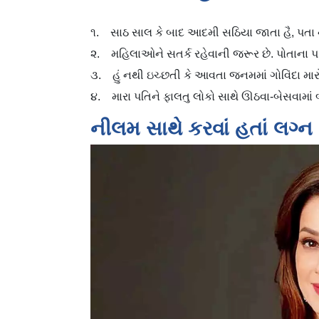
૧. સાઠ સાલ કે બાદ આદમી સઠિયા જાતા હૈ, પતા નહ
૨. મહિલાઓને સતર્ક રહેવાની જરૂર છે. પોતાના પતિ
૩. હું નથી ઇચ્છતી કે આવતા જનમમાં ગોવિંદા માર
૪. મારા પતિને ફાલતુ લોકો સાથે ઊઠવા-બેસવામાં બ
નીલમ સાથે કરવાં હતાં લગ્ન