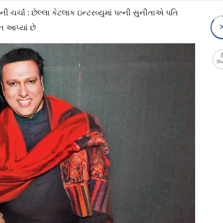
ી ચર્ચા : છેલ્લા કેટલાક ઇન્ટરવ્યુમાં પત્ની સુનીતાએ પતિ
ન આપ્યાં છે
Sh