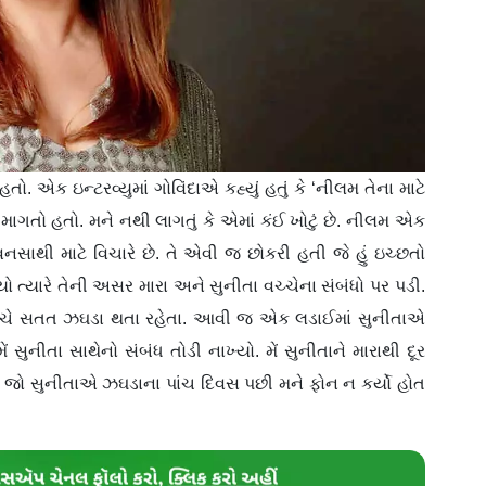
ો. એક ઇન્ટરવ્યુમાં ગોવિંદાએ કહ્યું હતું કે ‘નીલમ તેના માટે
માગતો હતો. મને નથી લાગતું કે એમાં કંઈ ખોટું છે. નીલમ એક
નસાથી માટે વિચારે છે. તે એવી જ છોકરી હતી જે હું ઇચ્છતો
 ગયો ત્યારે તેની અસર મારા અને સુનીતા વચ્ચેના સંબંધો પર પડી.
ચ્ચે સતત ઝઘડા થતા રહેતા. આવી જ એક લડાઈમાં સુનીતાએ
ં સુનીતા સાથેનો સંબંધ તોડી નાખ્યો. મેં સુનીતાને મારાથી દૂર
ખી. જો સુનીતાએ ઝઘડાના પાંચ દિવસ પછી મને ફોન ન કર્યો હોત