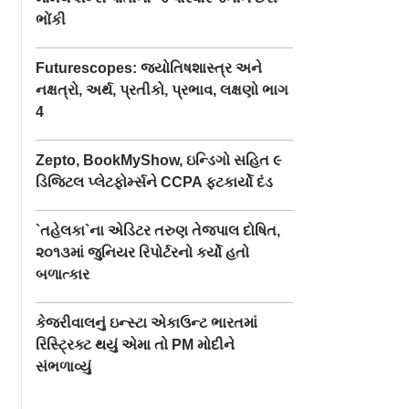
ભોંકી
Futurescopes: જ્યોતિષશાસ્ત્ર અને
નક્ષત્રો, અર્થ, પ્રતીકો, પ્રભાવ, લક્ષણો ભાગ
4
Zepto, BookMyShow, ઇન્ડિગો સહિત ૯
ડિજિટલ પ્લેટફોર્મ્સને CCPA ફટકાર્યો દંડ
`તહેલકા`ના એડિટર તરુણ તેજપાલ દોષિત,
૨૦૧૩માં જુનિયર રિપોર્ટરનો કર્યો હતો
બળાત્કાર
કેજરીવાલનું ઇન્સ્ટા એકાઉન્ટ ભારતમાં
રિસ્ટ્રિક્ટ થયું એમા તો PM મોદીને
સંભળાવ્યું