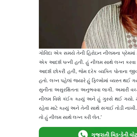
ગોવિંદા એક સમયે તેની હિરોઇન નીલમના પ્રેમમાં હત
એક આદર્શ પત્ની હતી. હું નીલમ સાથે લગ્ન કરવા 
આદર્શ છોકરી હતી, જેમ દરેક વ્યક્તિ પોતાના જીવ
હતો. લગ્ન પહેલાં જ્યારે હું ફિલ્મોમાં વ્યસ્ત થઈ
સુનીતા અસુરક્ષિતતા અનુભવવા લાગી. અમારી વ
નીલમ વિશે કંઈક કહ્યું અને હું ગુસ્સે થઈ ગયો. મે
રહેવા માટે કહ્યું અને તેની સાથે સગાઈ તોડી ના
તો હું નીલમ સાથે લગ્ન કરી લેત.’