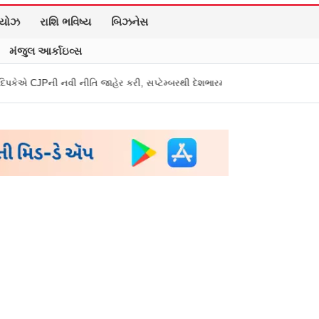
િયોઝ
રાશિ ભવિષ્ય
બિઝનેસ
મંજુલ આર્કાઇવ્સ
તિ જાહેર કરી, સપ્ટેમ્બરથી દેશભારમાં થશે શરૂ
તુકારામ મુંઢે On Fire: "સરક