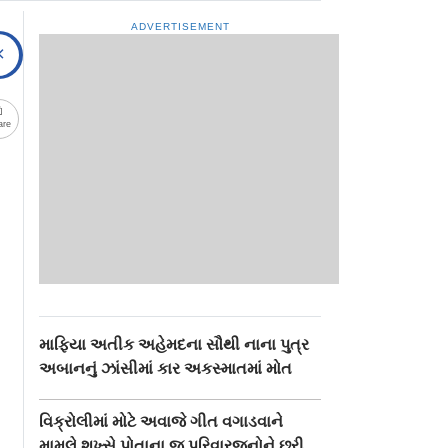
ADVERTISEMENT
are
માફિયા અતીક અહેમદના સૌથી નાના પુત્ર
અબાનનું ઝાંસીમાં કાર અકસ્માતમાં મોત
વિક્રોલીમાં મોટે અવાજે ગીત વગાડવાને
મામલે શખ્સે પોતાના જ પરિવારજનોને છરી