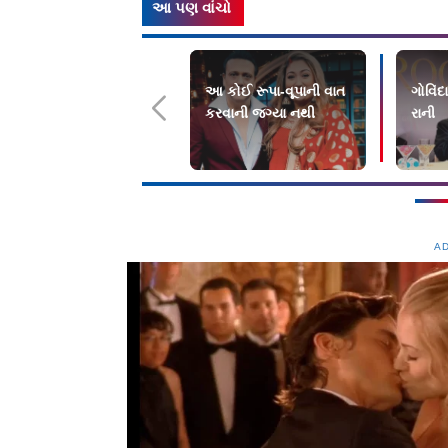
આ પણ વાંચો
આ કોઈ રૂપા-વૂપાની વાત
ગોવિં
કરવાની જગ્યા નથી
રાની
A