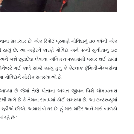
ના સમાચાર છે. એક રિપોર્ટ પ્રમાણે ગોવિંદાનું ૩૦ વર્ષની એક
 રહ્યું છે. આ અફેરને કારણે ગોવિંદા અને પત્ની સુનીતાનું ૩૭
અને બન્ને છૂટાછેડા લેવાના અંતિમ તબક્કામાંથી પસાર થઈ રહ્યાં
ેજરે ગઈ કાલે સાંજે કહ્યું હતું કે કેટલાક ફૅમિલી-મેમ્બર્સનાં
ાં ગોવિંદાને થોડીક સમસ્યાઓ છે.
આપ્યા છે જેમાં તેણે પોતાના અંગત જીવન વિશે ચોંકાવનારા
રથી લાગે છે કે તેમના સંબંધમાં કોઈ સમસ્યા છે. આ ઇન્ટરવ્યુમાં
ં રહીએ છીએ. અમારાં બે ઘર છે. હું મારા મંદિર અને મારાં બાળકો
ાં રહે છે.’