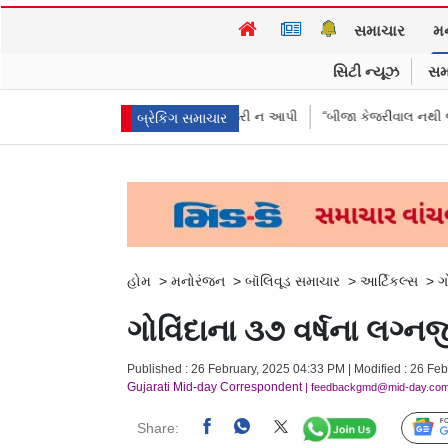
સમાચાર
મ
સિટી ન્યૂઝ
સમ
એ પૈસા મોકલાવ્યા પણ હાજરી ન આપી
“બીજા કેજરીવાલ નથી જોઈતા”: CJPના અ
બ્રેકિંગ સમાચાર
હોમ
>
મનોરંજન
>
બૉલિવૂડ સમાચાર
>
આર્ટિકલ્સ
>
ગ
ગોવિંદાના ૩૭ વર્ષના લગ્ન
Published : 26 February, 2025 04:33 PM | Modified : 26 Fe
Gujarati Mid-day Correspondent
| feedbackgmd@mid-day.co
Share: