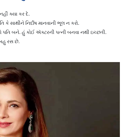
ીં ક્યા કર દે.
 કે સાથીને નિર્દોષ માનવાની ભૂલ ન કરો.
ો પતિ બને. હું કોઈ ઍક્ટરની પત્ની બનવા નથી ઇચ્છતી.
હુ રસ છે.