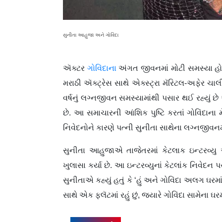
સુનીતા આહુજા અને ગોવિંદા
ઍક્ટર
ગોવિંદાના
અંગત જીવનમાં મોટી સમસ્યા હોવા
મરાઠી ઍક્ટ્રેસ સાથે એક્સ્ટ્રા મૅરિટલ-અફેર ચાલી
વર્ષનું લગ્નજીવન સમસ્યામાંથી પસાર થઈ રહ્યું છે 
છે. આ સમાચારની આંશિક પુષ્ટિ કરતાં ગોવિંદાના મેન
નિવેદનોને કારણે પત્ની સુનીતા સાથેના લગ્નજીવનમ
સુનીતા આહુજાએ તાજેતરમાં કેટલાક ઇન્ટરવ્યુ 
ખુલાસા કર્યા છે. આ ઇન્ટરવ્યુનાં કેટલાંક નિવેદન પ
સુનીતાએ કહ્યું હતું કે ‘હું અને ગોવિંદા અલગ ઘરમા
સાથે એક ફ્લૅટમાં રહું છું, જ્યારે ગોવિંદા સામેના ઘરમ