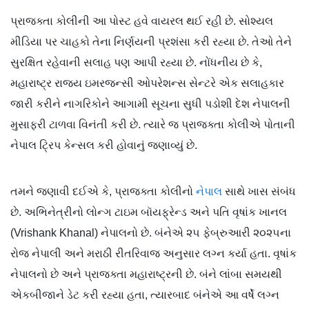
પ્રાજક્તા કોલીની આ પોસ્ટ હવે વાયરલ થઈ રહી છે. સોશ્યલ
મીડિયા પર ચાહકો તેના નિર્ણયની પ્રશંસા કરી રહ્યા છે. તેઓ તેને
સુરક્ષિત રહેવાની સલાહ પણ આપી રહ્યા છે. નોંધનીય છે કે,
મહારાષ્ટ્ર રાજ્ય ઇમરજન્સી ઓપરેશન્સ સેન્ટરે એક સલાહકાર
જારી કરીને નાગરિકોને આગામી સૂચના સુધી પડોશી દેશ નેપાલની
મુસાફરી ટાળવા વિનંતી કરી છે. ત્યારે જ પ્રાજક્તા કોલીએ પોતાની
નેપાલ ટ્રિપ કેન્સલ કરી હોવાનું જણાવ્યું છે.
તમને જણાવી દઈએ કે, પ્રાજક્તા કોલીનો
નેપાલ
સાથે ખાસ સંબંધ
છે. અભિનેત્રીનો લોન્ગ ટાઇમ બૉયફ્રેન્ડ અને પતિ વૃષાંક ખાનલ
(Vrishank Khanal) નેપાલનો છે. બંનેએ ૨૫ ફેબ્રુઆરી ૨૦૨૫ના
રોજ નેપાલી અને મરાઠી રીતરિવાજ અનુસાર લગ્ન કર્યા હતા. વૃષાંક
નેપાલનો છે અને પ્રાજક્તા મહારાષ્ટ્રની છે. બંને લાંબા સમયથી
એકબીજાને ડેટ કરી રહ્યા હતા, ત્યારબાદ બંનેએ આ વર્ષે લગ્ન