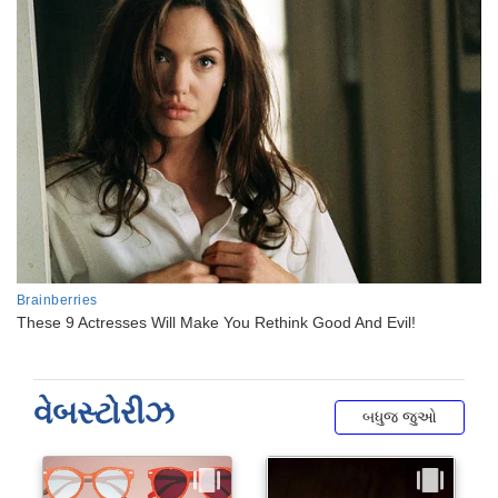
વેબસ્ટોરીઝ
બધુજ જુઓ