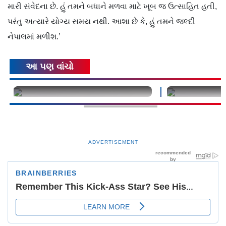
મારી સંવેદના છે. હું તમને બધાને મળવા માટે ખૂબ જ ઉત્સાહિત હતી,
પરંતુ અત્યારે યોગ્ય સમય નથી. આશા છે કે, હું તમને જલ્દી
નેપાલમાં મળીશ.’
આ પણ વાંચો
undefined
undefined
ADVERTISEMENT