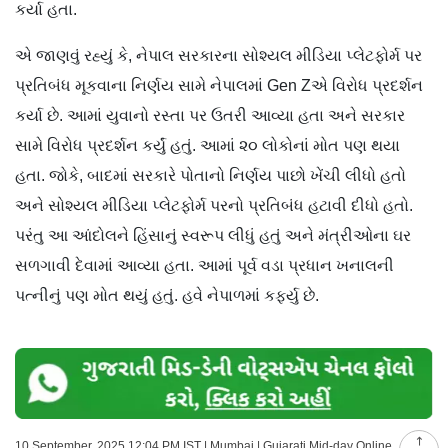
કર્યા હતા.
એ જાણવું રહ્યું કે, નેપાલ સરકારના સોશ્યલ મીડિયા પ્લેટફોર્મ પર
પ્રતિબંધ મૂકવાના નિર્ણય સામે નેપાલમાં Gen Zએ વિરોધ પ્રદર્શન
કર્યા છે. આમાં યુવાનો રસ્તા પર ઉતરી આવ્યા હતા અને સરકાર
સામે વિરોધ પ્રદર્શન કર્યું હતું. આમાં ૨૦ લોકોનાં મોત પણ થયા
હતા. જોકે, બાદમાં સરકારે પોતાનો નિર્ણય પાછો ખેંચી લીધો હતો
અને સોશ્યલ મીડિયા પ્લેટફોર્મ પરનો પ્રતિબંધ હટાવી દીધો હતો.
પરંતુ આ આંદોલને હિંસાનું સ્વરૂપ લીધું હતું અને મંત્રીઓના ઘર
સળગાવી દેવામાં આવ્યા હતા. આમાં પૂર્વ વડા પ્રધાન ખનાલની
પત્નીનું પણ મોત થયું હતું. હવે નેપાળમાં કર્ફ્યુ છે.
10 September, 2025 12:04 PM IST | Mumbai | Gujarati Mid-day Online