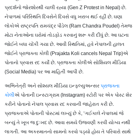
પ્રદર્શનો જોરશોરથી ચાલી રહ્યા (Gen Z Protest in Nepal) છે.
નેપાળમાં પરિસ્થિતિ દિવસેને દિવસે વધુ ખરાબ થઈ રહી છે. ઘણા
લોકોએ રાષ્ટ્રપતિ રામચંદ્ર પૌડેલ (Ram Chandra Poudel) તેમજ
મોટા નેતાઓના ઘરોમાં તોડફોડ કરવાનું શરૂ કરી દીધું છે. આ ઘટના
જોઈને બધા ચોંકી ગયા છે. આવી સ્થિતિમાં, હવે નેપાલની હાલત
જોઈને પ્રાજક્તા કોલી (Prajakta Koli cancels Nepal Trip)એ
પોતાનો પ્રવાસ રદ કર્યો છે. પ્રાજક્તા કોલીએ સોશિયલ મીડિયા
(Social Media) પર આ માહિતી આપી છે.
અભિનેત્રી અને સોશ્યલ મીડિયા ઇન્ફલ્યુઅન્સર
પ્રાજક્તા
કોલી
એ પોતાની ઇન્સ્ટાગ્રામ (Instagram) સ્ટોરી પર એક પોસ્ટ શેર
કરીને પોતાનો નેપાલ પ્રવાસ રદ કરવાની જાહેરાત કરી છે.
પ્રાજક્તાએ પોતાની પોસ્ટમાં લખ્યું છે કે, ‘ગઈકાલે નેપાલમાં જે
બન્યું તે ખૂબ જ દુઃખદ છે. આવા સમયે ઉજવણી કરવી યોગ્ય નથી
લાગતી. આ અકસ્માતનો સામનો કરવો પડ્યો હોય તે પરિવારો સાથે