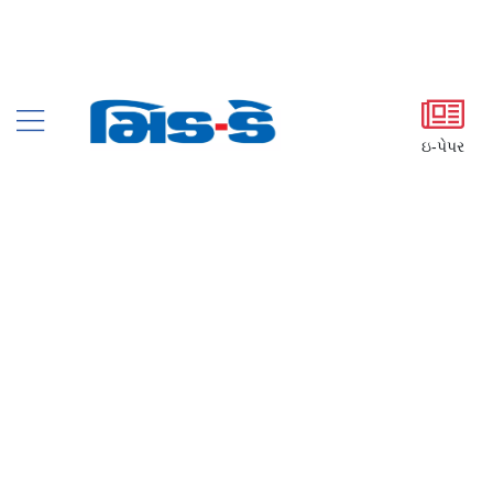
ઇ-પેપર