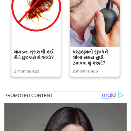
માકડના ત્રાસથી કઈ
પરફ્યુમની સુગંધને
રીતે છુટકારો મેળવવો?
લાંબો સમય સુધી
ટકાવવા શું કરશો?
2 months ago
2 months ago