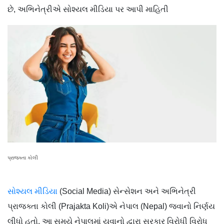
છે, અભિનેત્રીએ સોશ્યલ મીડિયા પર આપી માહિતી
પ્રાજક્તા કોલી
સોશ્યલ મીડિયા
(Social Media) સેન્સેશન અને અભિનેત્રી
પ્રાજક્તા કોલી (Prajakta Koli)એ નેપાલ (Nepal) જવાનો નિર્ણય
લીધો હતો. આ સમયે નેપાલમાં યુવાનો દ્વારા સરકાર વિરોધી વિરોધ