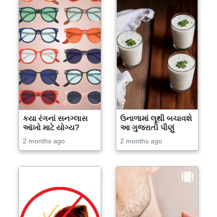
કયા રંગનાં સનગ્લાસ
ઉનાળામાં લૂથી બચાવશે
આંખો માટે યોગ્ય?
આ ગુજરાતી પીણું
2 months ago
2 months ago