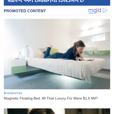
શૉકિંગ અને ઇમોશનલી ડિસ્ટર્બિંગ છે