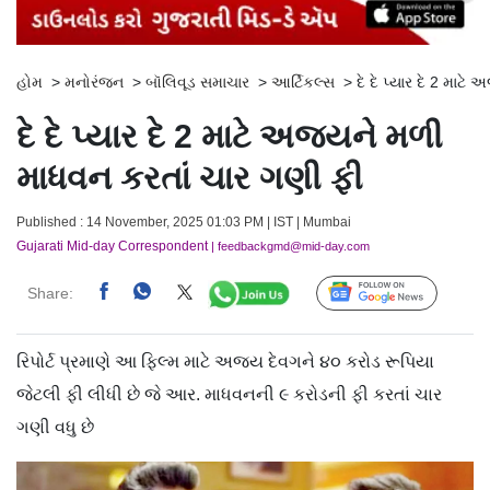
હોમ
>
મનોરંજન
>
બૉલિવૂડ સમાચાર
>
આર્ટિકલ્સ
>
દે દે પ્યાર દે 2 મા
દે દે પ્યાર દે 2 માટે અજયને મળી
માધવન કરતાં ચાર ગણી ફી
Published : 14 November, 2025 01:03 PM | IST | Mumbai
Gujarati Mid-day Correspondent
| feedbackgmd@mid-day.com
Share:
Follow Us
રિપોર્ટ પ્રમાણે આ ફિલ્મ માટે અજય દેવગને ૪૦ કરોડ રૂપિયા
જેટલી ફી લીધી છે જે આર. માધવનની ૯ કરોડની ફી કરતાં ચાર
ગણી વધુ છે