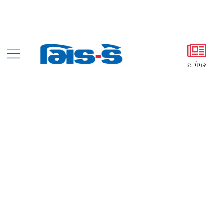
ઇ-પેપર