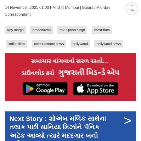
14 November, 2025 01:03 PM IST | Mumbai | Gujarati Mid-day
ટોચ
Correspondent
ajay devgn
r madhavan
rakul preet singh
latest films
indian films
entertainment news
bollywood
bollywood news
>
Next Story : શોએબ મલિક સાથેના
તલાક પછી સાનિયા મિર્ઝાને પૅનિક
અટૅક આવ્યો ત્યારે મદદગાર બની