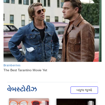
વેબસ્ટોરીઝ
બધુજ જુઓ