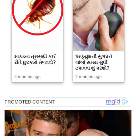
માકડના ત્રાસથી કઈ
પરફ્યુમની સુગંધને
રીતે છુટકારો મેળવવો?
લાંબો સમય સુધી
ટકાવવા શું કરશો?
2 months ago
2 months ago