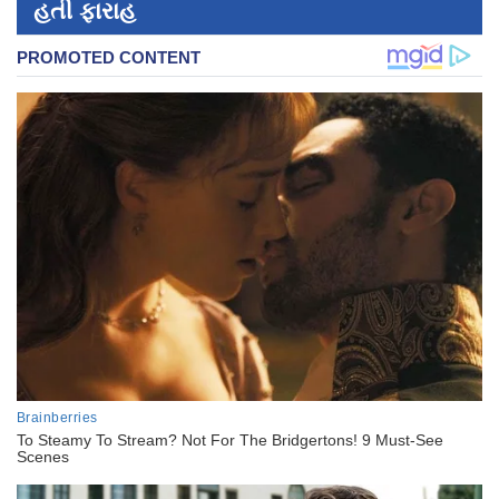
હતી ફારાહ