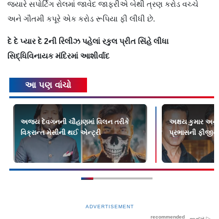
જ્યારે સપોર્ટિંગ રોલમાં જાવેદ જાફરીએ બેથી ત્રણ કરોડ વચ્ચે
અને ગૌતમી કપૂરે એક કરોડ રૂપિયા ફી લીધી છે.
દે દે પ્યાર દે 2ની રિલીઝ પહેલાં રકુલ પ્રીત સિંહે લીધા
સિદ્ધિવિનાયક મંદિરમાં આશીર્વાદ
આ પણ વાંચો
અજય દેવગનની ચૌહાણમાં વિલન તરીકે
અક્ષય કુમાર અન
વિક્રાન્ત મેસીની થઈ એન્ટ્રી
પ્રભાસની ફૌજીની
ADVERTISEMENT