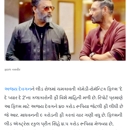
ફાઇલ તસવીર
અજય દેવગન
ને લીડ રોલમાં ચમકાવતી કૉમેડી-રોમૅન્ટિક ફિલ્મ ‘દે
દે પ્યાર દે 2’ના કલાકારોની ફી વિશે માહિતી મળી છે. રિપોર્ટ પ્રમાણે
આ ફિલ્મ માટે અજય દેવગને ૪૦ કરોડ રૂપિયા જેટલી ફી લીધી છે
જે આર. માધવનની ૯ કરોડની ફી કરતાં ચાર ગણી વધુ છે. ફિલ્મની
લીડ ઍક્ટ્રેસ રકુલ પ્રીત સિંહે ૪.૫ કરોડ રૂપિયા મેળવ્યા છે,