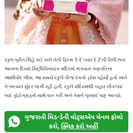
રકુલ પ્રીત સિંહે ગઈ કાલે તેની ફિલ્મ ‘દે દે પ્યાર દે 2’ની રિલીઝના
આગલા દિવસે સિદ્ધિવિનાયક મંદિરમાં ભગવાન ગણપતિના
આશીર્વાદ લીધા. આ સમયે રકુલે પીળા રંગનો ડ્રેસ પહેર્યો હતો અને
તે અત્યંત સુંદર લાગી રહી હતી. રકુલે મંદિરમાંથી બહાર નીકળ્યા
બાદ ફોટોગ્રાફર્સ સાથે વાત કરી અને તેમને પ્રસાદ પણ આપ્યો.