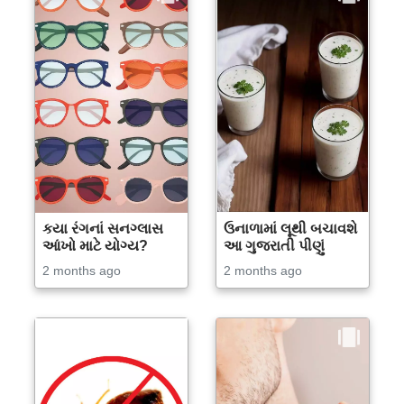
કયા રંગનાં સનગ્લાસ
ઉનાળામાં લૂથી બચાવશે
આંખો માટે યોગ્ય?
આ ગુજરાતી પીણું
2 months ago
2 months ago