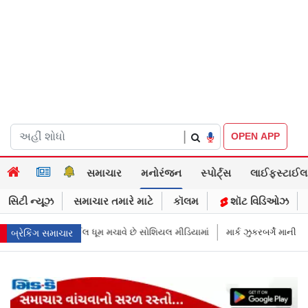
|
OPEN APP
સમાચાર
મનોરંજન
સ્પોર્ટ્સ
લાઈફસ્ટાઈલ
સિટી ન્યૂઝ
સમાચાર તમારે માટે
કૉલમ
શૉટ વિડિઓઝ
ીડિયામાં
માર્ક ઝુકરબર્ગે માની Metaની ભૂલ, ચાઈલ્ડ અબ્યૂઝ કૉન્ટેન્ટ અને ડીપફે
બ્રેકિંગ સમાચાર