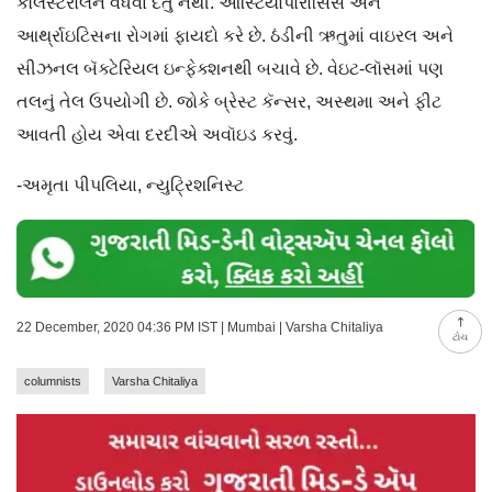
કૉલેસ્ટરોલને વધવા દેતું નથી. ઑસ્ટિયોપોરોસિસ અને
આર્થ્રાઇટિસના રોગમાં ફાયદો કરે છે. ઠંડીની ઋતુમાં વાઇરલ અને
સીઝનલ બૅક્ટેરિયલ ઇન્ફેક્શનથી બચાવે છે. વેઇટ-લૉસમાં પણ
તલનું તેલ ઉપયોગી છે. જોકે બ્રેસ્ટ કૅન્સર, અસ્થમા અને ફીટ
આવતી હોય એવા દરદીએ અવૉઇડ કરવું.
-અમૃતા પીપલિયા, ન્યુટ્રિશનિસ્ટ
22 December, 2020 04:36 PM IST | Mumbai | Varsha Chitaliya
ટોચ
columnists
Varsha Chitaliya