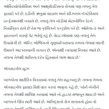
ઑસ્ટિયોપોરોસિસ અને આર્થ્રાઇટિસના રોગમાં પણ તલનું તેલ
ફાયદો કરે છે. ઠંડીની ઋતુમાં વાઇરલ અને સીઝનલ બૅક્ટેરિયલ
ઇન્ફેક્શનથી બચાવે છે. તલનું તેલ બૉડીમાં મેટાબોલિક રેટને
નિયંત્રિત રાખે છે તેમ જ ક્રૅવિંગને કન્ટ્રોલ કરે છે. ઓમેગા-૩ અને
ફાઇબરને કારણે પેટ ભરેલું રહે છે. વેઇટ-લૉસમાં પણ તલનું તેલ
ઉપયોગી છે. ઍન્ટિ એજિંગનો ગુણધર્મ ધરાવતા તલના તેલમાં વધતી
ઉંમરને અટકાવવાની તાકાત છે. એનાથી ત્વચામાં નિખાર આવે છે.
તલના તેલથી શરીરના દરેક હિસ્સાને લાભ થાય છે.’
ઍક્સટર્નલ યુઝ
બાળકોના શારીરિક વિકાસમાં તલનું તેલ મહત્ત્વનું છે. તલના તેલના
એક્સટર્નલ ફાયદા વિશે વાત કરતાં અમૃતા કહે છે, ‘બોર્ન બેબીને
તલના તેલથી માલિશ કરવામાં આવે તો હાડકાં મજબૂત થાય છે અને
બાળકને ઊંઘ સારી આવે છે. અનિદ્રાનો રોગ સતાવતો હોય તો