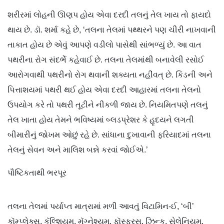
શરીરમાં લોહની ઊણપ હોય એવા દરદી તલનું તેલ ખાય તો ફાયદો
થાય છે. ડૉ. શર્મા કહે છે, ‘તલના તેલમાં પથ્થરને પણ ચીરી નાખવાની
તાકાત હોય છે એવું આપણે વડીલો પાસેથી સાંભળ્યું છે. આ વાત
પથરીના રોગ સંદર્ભે કહેવાઈ છે. તલના તેલમાંથી બનાવેલી રસોઈ
આરોગવાથી પથરીનો રોગ થવાની શક્યતા નહીંવત્ છે. કિડની અને
પિત્તાશયમાં પથરી થઈ હોય એવા દરદી આહારમાં તલના તેલનો
ઉપયોગ કરે તો પથરી તૂટીને નીકળી જાય છે. નિયમિતપણે તલનું
તેલ ખાતા હોય તેમને ભવિષ્યમાં બ્લડપ્રેશર કે હૃદયને લગતી
બીમારીનું જોખમ ઓછું રહે છે. સાંધાના દુખાવાની ફરિયાદમાં તલના
તેલનું સેવન અને માલિશ બન્ને કરવાં જોઈએ.’
પૌષ્ટિકતાથી ભરપૂર
તલના તેલમાં પર્યાપ્ત માત્રામાં મળી આવતું વિટામિન-ઈ, ‘બી’
કૉમ્પ્લેક્સ, કૅલ્શિયમ, મૅગ્નેશ્યમ, ફૉસ્ફરસ, ઝિન્ક, સેલેનિયમ,