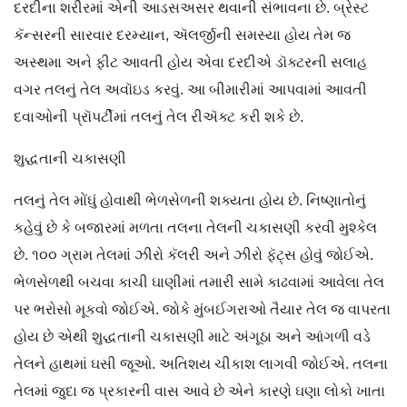
દરદીના શરીરમાં એની આડસઅસર થવાની સંભાવના છે. બ્રેસ્ટ
કૅન્સરની સારવાર દરમ્યાન, ઍલર્જીની સમસ્યા હોય તેમ જ
અસ્થમા અને ફીટ આવતી હોય એવા દરદીએ ડૉક્ટરની સલાહ
વગર તલનું તેલ અવૉઇડ કરવું. આ બીમારીમાં આપવામાં આવતી
દવાઓની પ્રૉપર્ટીમાં તલનું તેલ રીઍક્ટ કરી શકે છે.
શુદ્ધતાની ચકાસણી
તલનું તેલ મોંઘું હોવાથી ભેળસેળની શક્યતા હોય છે. નિષ્ણાતોનું
કહેવું છે કે બજારમાં મળતા તલના તેલની ચકાસણી કરવી મુશ્કેલ
છે. ૧૦૦ ગ્રામ તેલમાં ઝીરો કૅલરી અને ઝીરો ફૅટ્સ હોવું જોઈએ.
ભેળસેળથી બચવા કાચી ઘાણીમાં તમારી સામે કાઢવામાં આવેલા તેલ
પર ભરોસો મૂકવો જોઈએ. જોકે મુંબઈગરાઓ તૈયાર તેલ જ વાપરતા
હોય છે એથી શુદ્ધતાની ચકાસણી માટે અંગૂઠા અને આંગળી વડે
તેલને હાથમાં ઘસી જૂઓ. અતિશય ચીકાશ લાગવી જોઈએ. તલના
તેલમાં જુદા જ પ્રકારની વાસ આવે છે એને કારણે ઘણા લોકો ખાતા