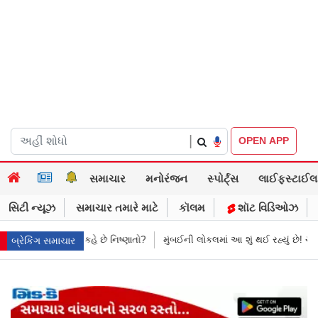
|
OPEN APP
સમાચાર
મનોરંજન
સ્પોર્ટ્સ
લાઈફસ્ટાઈલ
સિટી ન્યૂઝ
સમાચાર તમારે માટે
કૉલમ
શૉટ વિડિઓઝ
 રહ્યું છે! ચાલુ ટ્રેનમાં મહિલા પર બેલ્ટથી હુમલો અને પછી…
થાઇલેન્ડની સ્કૂલમ
બ્રેકિંગ સમાચાર