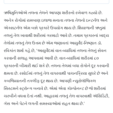
ઋષિમુનિઓએ તલના તેલને આપણા શરીરનો રખેવાળ કહ્યો છે.
અનેક રોગોમાં રામબાણ ઇલાજ મનાતા તલના તેલનો ઇન્ટર્નલ અને
એક્સટર્નલ એમ બન્ને પ્રકારે ઉપયોગ થાય છે. શિયાળાની ઋતુમાં
તલનું તેલ ખાવાથી શરીરમાં ગરમાટો આવે છે. તમામ પ્રકારનાં ખાદ્ય
તેલોમાં તલનું તેલ ઉત્તમ છે એમ જણાવતાં આયુર્વેદ-નિષ્ણાત ડૉ.
રવિકાંત શર્મા કહે છે, ‘આયુર્વેદમાં વાત-વ્યાધિમાં તલના તેલનું સેવન
કરવાની સલાહ આપવામાં આવી છે. વાત-વ્યાધિમાં શરીરમાં ૮૦
પ્રકારની બીમારી થઈ શકે છે. તલના તેલમાં બધા રોગોને દૂર કરવાની
ક્ષમતા છે. રસોઈમાં તલનું તેલ વાપરવાથી પાચનક્રિયા સુધરે છે અને
કબજિયાતની તકલીફ દૂર થાય છે. આપણી ન્યુરોલૉજિકલ
સિસ્ટમને સ્ટ્રૉન્ગ બનાવે છે. એમાં એવા કૉમ્પોનન્ટ છે જે શરીરમાં
ચરબીને વધવા દેતાં નથી. આહારમાં તલનું તેલ વાપરવાથી ઍસિડિટી,
ગૅસ અને પેટને લગતી સમસ્યાઓમાં રાહત થાય છે.’