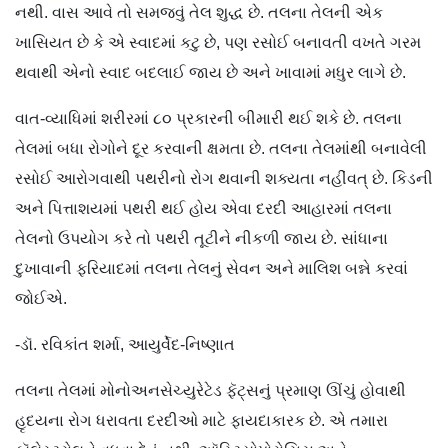
નથી. વાસ આવે તો સમજવું તેલ શુદ્ધ છે. તલના તેલની એક
ખાસિયત છે કે એ સ્વાદમાં કટુ છે, પણ રસોઈ બનાવતી વખતે ગરમ
થવાથી એનો સ્વાદ બદલાઈ જાય છે અને ખાવામાં મધુર લાગે છે.
વાત-વ્યાધિમાં શરીરમાં ૮૦ પ્રકારની બીમારી થઈ શકે છે. તલના
તેલમાં બધા રોગોને દૂર કરવાની ક્ષમતા છે. તલના તેલમાંથી બનાવેલી
રસોઈ આરોગવાથી પથરીનો રોગ થવાની શક્યતા નહીંવત્ છે. કિડની
અને પિત્તાશયમાં પથરી થઈ હોય એવા દરદી આહારમાં તલના
તેલનો ઉપયોગ કરે તો પથરી તૂટીને નીકળી જાય છે. સાંધાના
દુખાવાની ફરિયાદમાં તલના તેલનું સેવન અને માલિશ બન્ને કરવાં
જોઈએ.
-ડૉ. રવિકાંત શર્મા, આયુર્વેદ-નિષ્ણાત
તલના તેલમાં મોનોઅનસેચ્યુરેટેડ ફૅટ્સનું પ્રમાણ ઊંચું હોવાથી
હૃદયના રોગ ધરાવતા દરદીઓ માટે ફાયદાકારક છે. એ તમારા