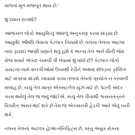
વાળનાં મૂળ મજબૂત થાય છે.’
શું ધ્યાન રાખશો?
આજકાલ લોકો આયુર્વેદનું આંધળું અનુકરણ કરવા માંડ્યા છે.
આયુર્વેદ ઔષધિ લેવાના કેટલાક નિયમો છે. તલના તેલના આટલા
બધા ફાયદા જાણી ઘણાને થતું હશે કે અન્ય તેલ અને ઘીની જેમ
રોજ સવારે એકાદ ચમચી પી લેવામાં શું વાંધો છે? કેટલાક લોકો
ડાયટના નામે વાનગીઓમાં ઉપરથી રેડીને અથવા સૅલડના ડ્રેસિંગ
માટે વાપરવા માંડશે. ખાવામાં કાચા તલના તેલનો પ્રયોગ ન કરવાની
સલાહ છે. કાચું તેલ માત્ર એક્સટર્નલ યુઝ માટે છે. પેટની અંદર
ગરમ થયેલું તેલ જ જવું જોઈએ. કાચું તેલ પીવાથી શ્વસનતંત્રને
વિપરીત અસર થઈ શકે છે તેમ જ એકસરખી હેડકી આવે એવું બની
શકે.
તલના તેલના અઢળક હેલ્થ-બેનિફિટ્સ છે, પરંતુ અમુક રોગના