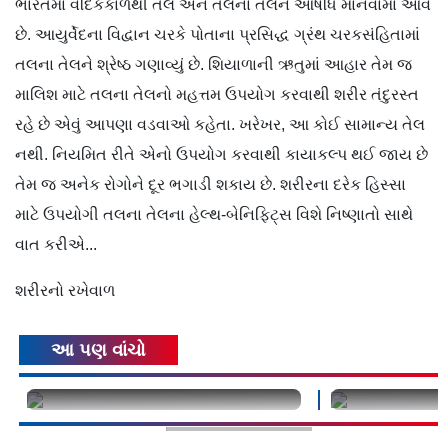
ભારતમાં વૈદિકકાળથી તલ અને તલના તેલને ઔષધિ માનવામાં આવે
છે. આયુર્વેદના વિદ્વાન ચરકે પોતાના પ્રસિદ્ધ ગ્રંથ ચરકસંહિતામાં
તલના તેલને શ્રેષ્ઠ ગણાવ્યું છે. શિયાળાની ઋતુમાં આહાર તેમ જ
માલિશ માટે તલના તેલનો મહત્તમ ઉપયોગ કરવાથી શરીર તંદુરસ્ત
રહે છે એવું આપણા વડવાઓ કહેતા. ખરેખર, આ કોઈ સામાન્ય તેલ
નથી. નિયમિત રીતે એનો ઉપયોગ કરવાથી કાયાકલ્પ થઈ જાય છે
તેમ જ અનેક રોગોને દૂર ભગાડી શકાય છે. શરીરના દરેક હિસ્સા
માટે ઉપયોગી તલના તેલના હેલ્થ-બેનિફિટ્સ વિશે નિષ્ણાતો સાથે
વાત કરીએ...
શરીરનો રખેવાળ
આ પણ વાંચો
undefined
undefined