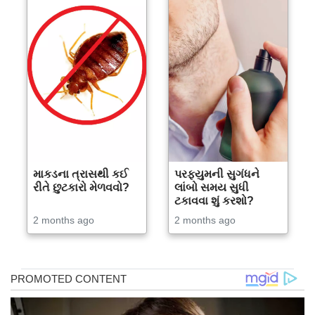
માકડના ત્રાસથી કઈ
પરફ્યુમની સુગંધને
રીતે છુટકારો મેળવવો?
લાંબો સમય સુધી
ટકાવવા શું કરશો?
2 months ago
2 months ago