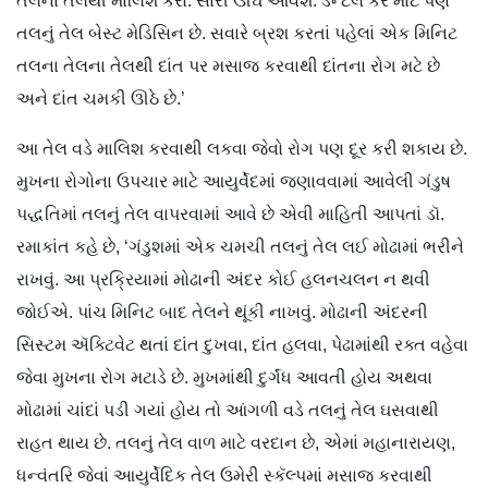
તલના તેલથી માલિશ કરો. સારી ઊંઘ આવશે. ડેન્ટલ કૅર માટે પણ
તલનું તેલ બેસ્ટ મેડિસિન છે. સવારે બ્રશ કરતાં પહેલાં એક મિનિટ
તલના તેલના તેલથી દાંત પર મસાજ કરવાથી દાંતના રોગ મટે છે
અને દાંત ચમકી ઊઠે છે.’
આ તેલ વડે માલિશ કરવાથી લકવા જેવો રોગ પણ દૂર કરી શકાય છે.
મુખના રોગોના ઉપચાર માટે આયુર્વેદમાં જણાવવામાં આવેલી ગંડુષ
પદ્ધતિમાં તલનું તેલ વાપરવામાં આવે છે એવી માહિતી આપતાં ડૉ.
રમાકાંત કહે છે, ‘ગંડુશમાં એક ચમચી તલનું તેલ લઈ મોઢામાં ભરીને
રાખવું. આ પ્રક્રિયામાં મોઢાની અંદર કોઈ હલનચલન ન થવી
જોઈએ. પાંચ મિનિટ બાદ તેલને થૂંકી નાખવું. મોઢાની અંદરની
સિસ્ટમ ઍક્ટિવેટ થતાં દાંત દુખવા, દાંત હલવા, પેઢામાંથી રક્ત વહેવા
જેવા મુખના રોગ મટાડે છે. મુખમાંથી દુર્ગંધ આવતી હોય અથવા
મોઢામાં ચાંદાં પડી ગયાં હોય તો આંગળી વડે તલનું તેલ ઘસવાથી
રાહત થાય છે. તલનું તેલ વાળ માટે વરદાન છે, એમાં મહાનારાયણ,
ધન્વંતરિ જેવાં આયુર્વેદિક તેલ ઉમેરી સ્કૅલ્પમાં મસાજ કરવાથી