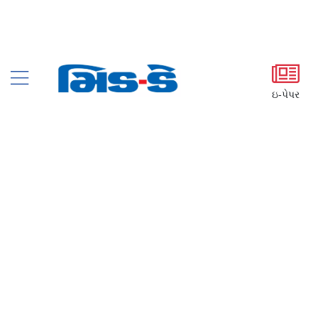
ઇ-પેપર