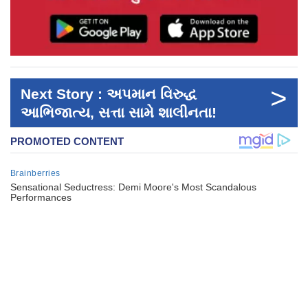
>
Next Story : અપમાન વિરુદ્ધ
આભિજાત્ય, સત્તા સામે શાલીનતા!