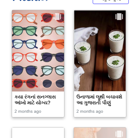
કયા રંગનાં સનગ્લાસ
ઉનાળામાં લૂથી બચાવશે
આંખો માટે યોગ્ય?
આ ગુજરાતી પીણું
2 months ago
2 months ago