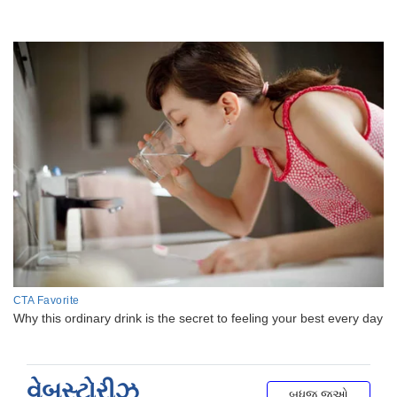
વેબસ્ટોરીઝ
બધુજ જુઓ