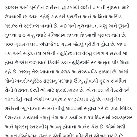
ફાઇબર અને પ્રોટીન શરીરનાં હાડકાંથી લઈને વાળની સુંદરતા માટે
ઉપયોગી છે. એમાં રહેલું ડાયટરી પ્રોટીન અને ઍમિનો ઍસિડ
મસલ્સને સ્ટ્રૉન્ગ બનાવે છે. બદામની તુલનામાં ૬ ગણું અને દૂધની
તુલનામાં ૩ ગણું વધારે કૅલ્શિયમ તલના તેલમાંથી પ્રાપ્ત થાય છે.
૧૦૦ ગ્રામ તલમાં અંદાજે ૧૮ ગ્રામ જેટલું પ્રોટીન હોય છે. કાળાં
તલ અને સફેદ તલ બન્નેની ન્યુટ્રિશનલ વૅલ્યુ લગભગ સરખી જ
હોય છે એમ જણાવતાં ક્લિનિકલ ન્યુટ્રિશનિસ્ટ અમૃતા પીપલિયા
કહે છે, ‘તલનું તેલ ખાવાના અઢળક આરોગ્યવર્ધક ફાયદા છે. એમાં
મોનોઅનસેચ્યુરેટેડ ફૅટ્સનું પ્રમાણ ઊંચું હોવાથી હૃદય સંબંધિત
રોગો ધરાવતા દરદીઓ માટે ફાયદાકારક છે. એ તમારા કૉલેસ્ટરોલને
વધવા દેતું નથી એથી બ્લડપ્રેશર કન્ટ્રોલમાં રહે છે. તલનું તેલ
શરીરમાં ગ્લુકોઝના સ્તરને નીચું લાવવામાં સહાય કરે છે. ડાયાબિટિક
પેશન્ટના ડાયટમાં તલનું તેલ ઍડ કર્યા બાદ ૧૫ દિવસમાં બ્લડપ્રેશર
અને શુગરનું સ્તર નીચું આવ્યું હોવાના અનેક કેસ છે. એમાં મળી
આવતું મૅગ્નેશ્યમ કૅન્સર જેવી ગંભીર બીમરીનું જોખમ ઘટાડે છે.