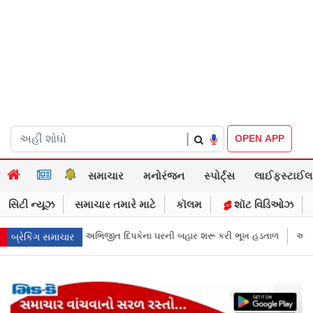
|
OPEN APP
સમાચાર
મનોરંજન
સ્પોર્ટ્સ
લાઈફસ્ટાઈલ
સિટી ન્યૂઝ
સમાચાર તમારે માટે
કૉલમ
શૉટ વિડિઓઝ
ેના ઘરની બહાર શરૂ કરી ભૂખ હડતાળ
અભિજીત દિપકેએ CJPની નવી નીતિ જાહેર ક
બ્રેકિંગ સમાચાર