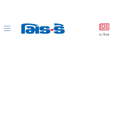
ઇ-પેપર