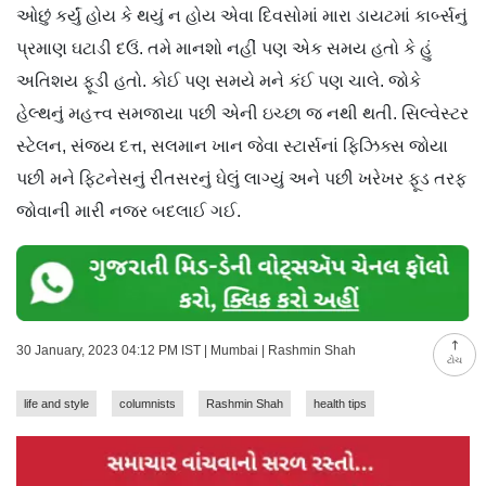
ઓછું કર્યું હોય કે થયું ન હોય એવા દિવસોમાં મારા ડાયટમાં કાર્બ્સનું
પ્રમાણ ઘટાડી દઉં. તમે માનશો નહીં પણ એક સમય હતો કે હું
અતિશય ફૂડી હતો. કોઈ પણ સમયે મને કંઈ પણ ચાલે. જોકે
હેલ્થનું મહત્ત્વ સમજાયા પછી એની ઇચ્છા જ નથી થતી. સિલ્વેસ્ટર
સ્ટેલન, સંજય દત્ત, સલમાન ખાન જેવા સ્ટાર્સનાં ફિઝિક્સ જોયા
પછી મને ફિટનેસનું રીતસરનું ઘેલું લાગ્યું અને પછી ખરેખર ફૂડ તરફ
જોવાની મારી નજર બદલાઈ ગઈ.
30 January, 2023 04:12 PM IST | Mumbai | Rashmin Shah
ટોચ
life and style
columnists
Rashmin Shah
health tips