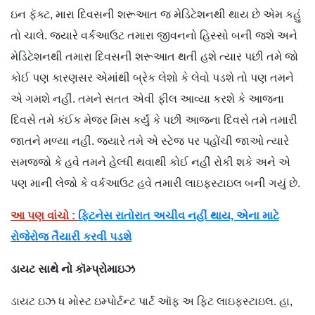
ઇન ફૅક્ટ, મારા દિવસની શરૂઆત જ મેડિટેશનથી થાય છે એમ કહું
તો ચાલે. જ્યારે વર્કઆઉટ તમારા જીવનનો હિસ્સો બની જશે અને
મેડિટેશનથી તમારા દિવસની શરૂઆત થતી હશે ત્યાર પછી તમે જો
કોઈ પણ કારણસર એમાંથી બ્રેક લેશો કે લેવો પડશે તો પણ તમને
એ ગમશે નહીં. તમને સતત એવી ફીલ આવ્યા કરશે કે આજના
દિવસે તમે કંઈક મેજર મિસ કર્યું કે પછી આજના દિવસે તમે તમારી
જાતને મળ્યા નહીં. જ્યારે તમે એ સ્ટેજ પર પહોંચી જાઓ ત્યારે
સમજજો કે હવે તમને હેલ્ધી થવાથી કોઈ નહીં રોકી શકે અને એ
પણ માની લેજો કે વર્કઆઉટ હવે તમારી લાઇફસ્ટાઇલ બની ગયું છે.
આ પણ વાંચો :
ફિટનેસ રાતોરાત અચીવ નહીં થાય, એના માટે
રોજેરોજ તૈયારી કરવી પડશે
ડાયટ સાથે નો કૉમ્પ્રોમાઇઝ
ડાયટ ઇઝ ધ મોસ્ટ ઇમ્પોર્ટન્ટ પાર્ટ ઑફ અ ફિટ લાઇફસ્ટાઇલ. હા,