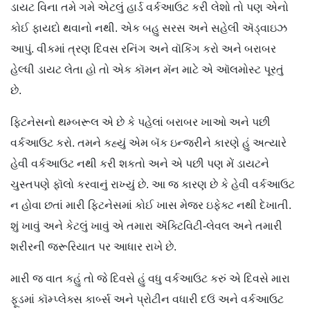
ડાયટ વિના તમે ગમે એટલું હાર્ડ વર્કઆઉટ કરી લેશો તો પણ એનો
કોઈ ફાયદો થવાનો નથી. એક બહુ સરસ અને સહેલી ઍડ્વાઇઝ
આપું. વીકમાં ત્રણ દિવસ રનિંગ અને વૉકિંગ કરો અને બરાબર
હેલ્ધી ડાયટ લેતા હો તો એક કૉમન મૅન માટે એ ઑલમોસ્ટ પૂરતું
છે.
ફિટનેસનો થમ્બરૂલ એ છે કે પહેલાં બરાબર ખાઓ અને પછી
વર્કઆઉટ કરો. તમને કહ્યું એમ બૅક ઇન્જરીને કારણે હું અત્યારે
હેવી વર્કઆઉટ નથી કરી શકતો અને એ પછી પણ મેં ડાયટને
ચુસ્તપણે ફૉલો કરવાનું રાખ્યું છે. આ જ કારણ છે કે હેવી વર્કઆઉટ
ન હોવા છતાં મારી ફિટનેસમાં કોઈ ખાસ મેજર ઇફેક્ટ નથી દેખાતી.
શું ખાવું અને કેટલું ખાવું એ તમારા ઍક્ટિવિટી-લેવલ અને તમારી
શરીરની જરૂરિયાત પર આધાર રાખે છે.
મારી જ વાત કહું તો જે દિવસે હું વધુ વર્કઆઉટ કરું એ દિવસે મારા
ફૂડમાં કૉમ્પ્લેક્સ કાર્બ્સ અને પ્રોટીન વધારી દઉં અને વર્કઆઉટ