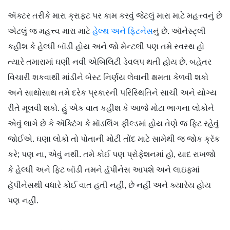
ઍક્ટર તરીકે મારા ક્રાફ્ટ પર કામ કરવું જેટલું મારા માટે મહત્ત્વનું છે
એટલું જ મહત્ત્વ મારા માટે
હેલ્થ અને ફિટનેસ
નું છે. ઑનેસ્ટ્લી
કહીશ કે હેલ્ધી બૉડી હોય અને જો મેન્ટલી પણ તમે સ્વસ્થ હો
ત્યારે તમારામાં ઘણી નવી એબિલિટી ડેવલપ થતી હોય છે. બહેતર
વિચારી શકવાથી માંડીને બેસ્ટ નિર્ણય લેવાની ક્ષમતા કેળવી શકો
અને સાથોસાથ તમે દરેક પ્રકારની પરિસ્થિતિને સાચી અને યોગ્ય
રીતે મૂલવી શકો. હું એક વાત કહીશ કે આજે મોટા ભાગના લોકોને
એવું લાગે છે કે ઍક્ટિંગ કે મૉડલિંગ ફીલ્ડમાં હોય તેણે જ ફિટ રહેવું
જોઈએ. ઘણા લોકો તો પોતાની મોટી તોંદ માટે સામેથી જ જોક ક્રૅક
કરે; પણ ના, એવું નથી. તમે કોઈ પણ પ્રોફેશનમાં હો, યાદ રાખજો
કે હેલ્ધી અને ફિટ બૉડી તમને હૅપીનેસ આપશે અને લાઇફમાં
હૅપીનેસથી વધારે કોઈ વાત હતી નહીં, છે નહીં અને ક્યારેય હોય
પણ નહીં.