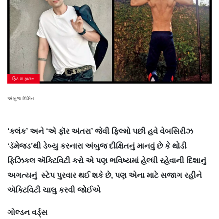
ફિટ & ફાઇન
અંબુજ દિક્ષિત
‘કલંક’ અને ‘એ ફૉર અંતરા’ જેવી ફિલ્મો પછી હવે વેબસિરીઝ
‘ડૅમેજ્ડ’થી ડેબ્યુ કરનારા અંબુજ દીક્ષિતનું માનવું છે કે થોડી
ફિઝિકલ ઍક્ટિવિટી કરો એ પણ ભવિષ્યમાં હેલ્ધી રહેવાની દિશાનું
અગત્યનું સ્ટેપ પુરવાર થઈ શકે છે, પણ એના માટે સજાગ રહીને
ઍક્ટિવિટી ચાલુ કરવી જોઈએ
ગોલ્ડન વર્ડ‍્સ