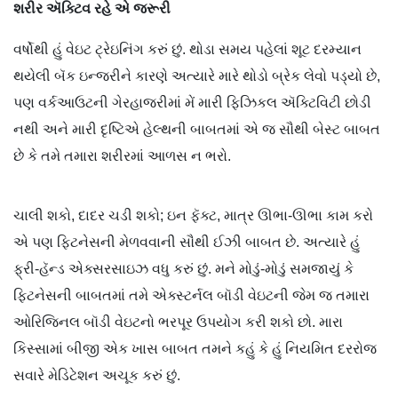
શરીર ઍક્ટિવ રહે એ જરૂરી
વર્ષોથી હું વેઇટ ટ્રેઇનિંગ કરું છું. થોડા સમય પહેલાં શૂટ દરમ્યાન
થયેલી બૅક ઇન્જરીને કારણે અત્યારે મારે થોડો બ્રેક લેવો પડ્યો છે,
પણ વર્કઆઉટની ગેરહાજરીમાં મેં મારી ફિઝિકલ ઍક્ટિવિટી છોડી
નથી અને મારી દૃષ્ટિએ હેલ્થની બાબતમાં એ જ સૌથી બેસ્ટ બાબત
છે કે તમે તમારા શરીરમાં આળસ ન ભરો.
ચાલી શકો, દાદર ચડી શકો; ઇન ફૅક્ટ, માત્ર ઊભા-ઊભા કામ કરો
એ પણ ફિટનેસની મેળવવાની સૌથી ઈઝી બાબત છે. અત્યારે હું
ફ્રી-હૅન્ડ એક્સરસાઇઝ વધુ કરું છું. મને મોડું-મોડું સમજાયું કે
ફિટનેસની બાબતમાં તમે એક્સ્ટર્નલ બૉડી વેઇટની જેમ જ તમારા
ઓરિજિનલ બૉડી વેઇટનો ભરપૂર ઉપયોગ કરી શકો છો. મારા
કિસ્સામાં બીજી એક ખાસ બાબત તમને કહું કે હું નિયમિત દરરોજ
સવારે મેડિટેશન અચૂક કરું છું.