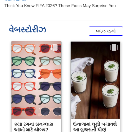
વેબસ્ટોરીઝ
બધુજ જુઓ
કયા રંગનાં સનગ્લાસ
ઉનાળામાં લૂથી બચાવશે
આંખો માટે યોગ્ય?
આ ગુજરાતી પીણું