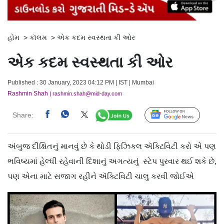
હોમ
>
કૉલમ
>
એક કદમ સ્વસ્થતા કી ઓર
એક કદમ સ્વસ્થતા કી ઓર
Published : 30 January, 2023 04:12 PM | IST | Mumbai
Rashmin Shah
| rashmin.shah@mid-day.com
Share:
Follow Us
અંબુજ દીક્ષિતનું માનવું છે કે થોડી ફિઝિકલ ઍક્ટિવિટી કરો એ પણ
ભવિષ્યમાં હેલ્ધી રહેવાની દિશાનું અગત્યનું સ્ટેપ પુરવાર થઈ શકે છે,
પણ એના માટે સજાગ રહીને ઍક્ટિવિટી ચાલુ કરવી જોઈએ