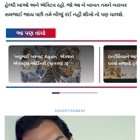
હેલ્ધી ખાઓ અને ઍક્ટિવ રહો. જો આ બે બાબત તમને બરાબર
સમજાઈ જાય પછી તમે બીજું કંઈ નહીં શીખો તો પણ ચાલશે.
આ પણ વાંચો
`બચુભાઈ બમ્બાટ Again` ઍક્શન
ઇન્ટીરિયરને આપો
એક્સ્ટ્રા-ઑર્ડિનરી (પ્રકરણ ૩)
ઘરમાં સજાવો ટ્રેન્ડ
ADVERTISEMENT