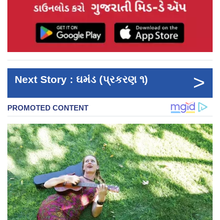
>
Next Story : ઘમંડ (પ્રકરણ ૧)