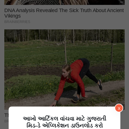
X
આખો આર્ટિકલ વાંચવા માટે ગુજરાતી
મિડ-ડે એપ્લિકેશન ડાઉનલોડ કરો