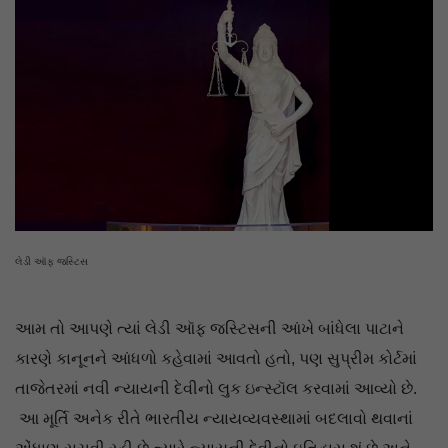
લેડી ઑફ જસ્ટિસ
આમ તો આપણે ત્યાં લેડી ઑફ જસ્ટિસની આંખે બાંધેલા પાટાને
કારણે કાનૂનને આંધળો કહેવામાં આવતો હતો, પણ સુપ્રીમ કોર્ટમાં
તાજેતરમાં નવી ન્યાયની દેવીનો લુક ઇન્સ્ટૉલ કરવામાં આવ્યો છે.
આ મૂર્તિ અનેક રીતે ભારતીય ન્યાયવ્યવસ્થામાં બદલાવો થવાનાં