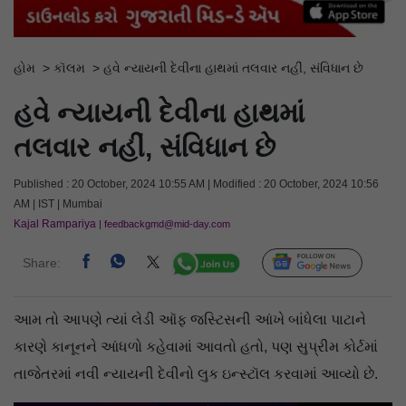
હોમ
>
કૉલમ
>
હવે ન્યાયની દેવીના હાથમાં તલવાર નહીં, સંવિધાન છે
હવે ન્યાયની દેવીના હાથમાં
તલવાર નહીં, સંવિધાન છે
Published : 20 October, 2024 10:55 AM | Modified : 20 October, 2024 10:56
AM | IST | Mumbai
Kajal Rampariya
| feedbackgmd@mid-day.com
Share:
Follow Us
આમ તો આપણે ત્યાં લેડી ઑફ જસ્ટિસની આંખે બાંધેલા પાટાને
કારણે કાનૂનને આંધળો કહેવામાં આવતો હતો, પણ સુપ્રીમ કોર્ટમાં
તાજેતરમાં નવી ન્યાયની દેવીનો લુક ઇન્સ્ટૉલ કરવામાં આવ્યો છે.