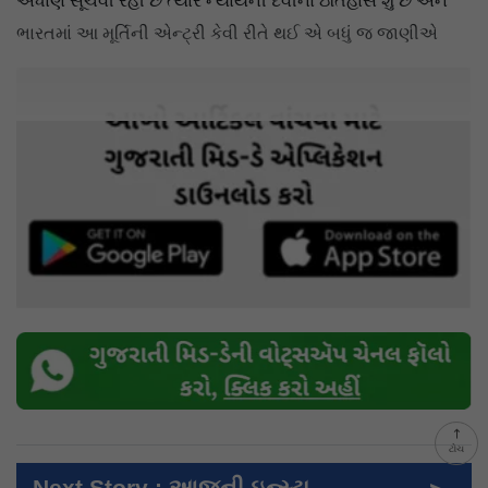
એંધાણ સૂચવી રહી છે ત્યારે ન્યાયની દેવીનો ઇતિહાસ શું છે અને
ભારતમાં આ મૂર્તિની એન્ટ્રી કેવી રીતે થઈ એ બધું જ જાણીએ
ટોચ
Next Story : આજની ઇન્સ્ટા