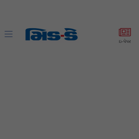
ઇ-પેપર