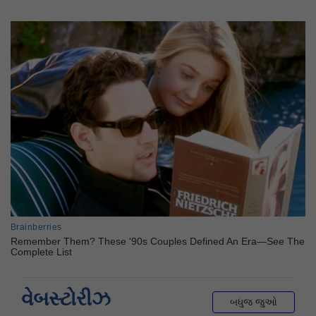
વેબસ્ટોરીઝ
બધુજ જુઓ