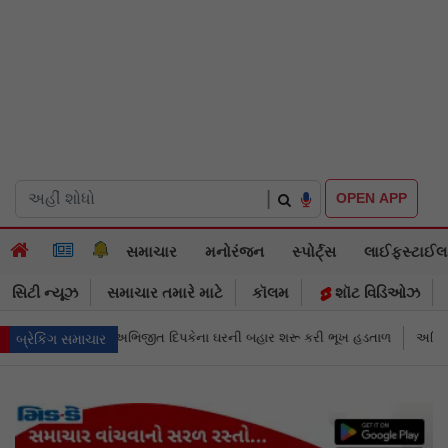
|
OPEN APP
સમાચાર
મનોરંજન
સ્પોર્ટ્સ
લાઈફસ્ટાઈલ
સિટી ન્યૂઝ
સમાચાર તમારે માટે
કૉલમ
શૉટ વિડિઓઝ
ી બહાર શરૂ કરી ભૂખ હડતાળ
અભિજીત દિપકેએ CJPની નવી નીતિ જાહેર કરી, સપ્
બ્રેકિંગ સમાચાર