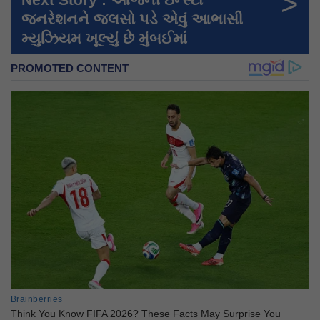
>
જનરેશનને જલસો પડે એવું આભાસી
મ્યુઝિયમ ખૂલ્યું છે મુંબઈમાં