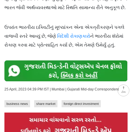
ભારત જેવી અર્થવ્યવસ્થાઓ માટે સ્થિતિ સામાન્ય રીતે અનુકૂળ છે.
ઉપરાંત ભારતીય ઇક્વિટીનું મૂલ્યાંકન એના એકત્રીકરણને પગલે
વાજબી સ્તરે આવ્યું છે, જેણે
વિદેશી રોકાણકારો
ને ભારતીય શૅરોમાં
રોકાણ કરવા માટે પ્રોત્સાહિત કર્યા છે, એમ તેમણે ઉમેર્યું હતું.
25 April, 2023 04:39 PM IST | Mumbai | Gujarati Mid-day Correspondent
ટોચ
business news
share market
foreign direct investment