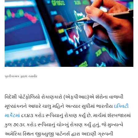
પ્રતીકાત્મક ફાઇલ તસવીર
વિદેશી પોર્ટફોલિયો રોકાણકારો (એફપીઆઇ)એ શૅરોના વાજબી
મૂલ્યાંકનને આધારે ચાલુ મહિને અત્યાર સુધીમાં ભારતીય
ઇક્વિટી
માર્કેટમાં
૮૬૪૩ કરોડ રૂપિયાનું રોકાણ કર્યું છે. માર્ચમાં શૅરબજારમાં
કુલ ૭૯૩૬ કરોડ રૂપિયાનું ચોખ્ખું રોકાણ કર્યું હતું, જે મુખ્યત્વે
અમેરિકા સ્થિત જીક્યુજી પાર્ટનર્સ દ્વારા અદાણી ગ્રુપની