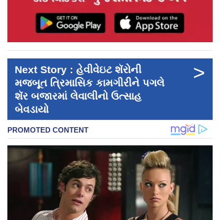
>
Next Story : હેવીવેઇટ શૅરોની
મજબૂત ત્રિમાસિક કામગીરીને પગલે
શૅર બજારમાં લેવાલીનો ઉત્સાહ
બેવડાયો