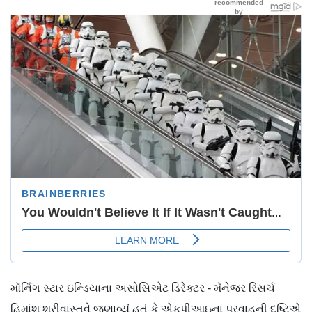
મૉર્નિંગ સ્ટાર ઇન્ડિયાના અસોસિએટ ડિરેક્ટર - મૅનેજર રિસર્ચ
હિમાંશુ શ્રીવાસ્તવે જણાવ્યું હતું કે એફપીઆઇના પ્રવાહની દૃષ્ટિએ