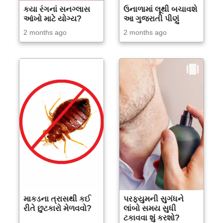
કયા રંગનાં સનગ્લાસ
ઉનાળામાં લૂથી બચાવશે
આંખો માટે યોગ્ય?
આ ગુજરાતી પીણું
2 months ago
2 months ago
માકડના ત્રાસથી કઈ
પરફ્યુમની સુગંધને
રીતે છુટકારો મેળવવો?
લાંબો સમય સુધી
ટકાવવા શું કરશો?