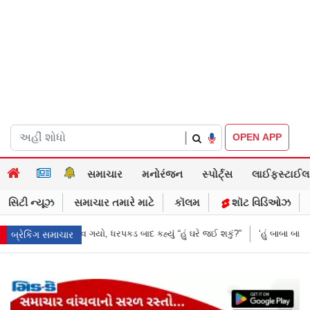
|
OPEN APP
સમાચાર
મનોરંજન
સ્પોર્ટ્સ
લાઈફસ્ટાઈલ
સિટી ન્યૂઝ
સમાચાર તમારે માટે
કૉલમ
શૉટ વિડિઓઝ
“હું ઘરે જઈ શકું?”
‘હું બાબા બાગેશ્વર નથી...’: IIT દિલ્હીમાં વિદ્યાર્થીઓ સાથે P
બ્રેકિંગ સમાચાર