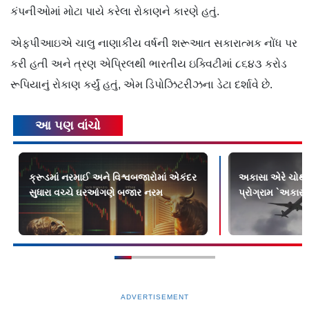
કંપનીઓમાં મોટા પાયે કરેલા રોકાણને કારણે હતું.
એફપીઆઇએ ચાલુ નાણાકીય વર્ષની શરૂઆત સકારાત્મક નોંધ પર
કરી હતી અને ત્રણ એપ્રિલથી ભારતીય ઇક્વિટીમાં ૮૬૪૩ કરોડ
રૂપિયાનું રોકાણ કર્યું હતું, એમ ડિપોઝિટરીઝના ડેટા દર્શાવે છે.
આ પણ વાંચો
ક્રૂડમાં નરમાઈ અને વિશ્વબજારોમાં એકંદર
અકાસા એરે ચોથી વ
સુધારા વચ્ચે ઘરઆંગણે બજાર નરમ
પ્રોગ્રામ `અકાસા
ADVERTISEMENT