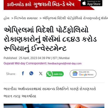
હોમ
>
બિઝનેસ સમાચાર
>
એપ્રિલમાં વિદેશી પોર્ટફોલિયો રોકાણકારોનું શૅર્સમ
એપ્રિલમાં વિદેશી પોર્ટફોલિયો
રોકાણકારોનું શૅર્સમાં ૮૬૪૩ કરોડ
રૂપિયાનું ઈન્વેસ્ટમેન્ટ
Published : 25 April, 2023 04:39 PM | IST | Mumbai
Gujarati Mid-day Correspondent
| feedbackgmd@mid-day.com
Share:
Follow Us
ભારતીય અર્થવ્યવસ્થામાં સામાન્ય સ્થિતિને કારણે રોકાણકારો
ભારત તરફ આકર્ષાયા