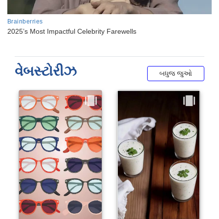
વેબસ્ટોરીઝ
બધુજ જુઓ