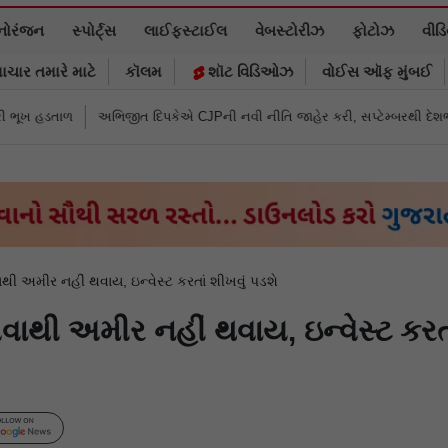
નોરંજન
સ્પોર્ટ્સ
લાઈફસ્ટાઈલ
વેબસ્ટોરીઝ
ફોટોઝ
વીડ
ાચાર તમારે માટે
કૉલમ
શૉટ વિડિઓઝ
વોઈસ ઑફ મુંબઈ
િજીત દિપકેએ CJPની નવી નીતિ જાહેર કરી, સપ્ટેમ્બરથી દેશભારમાં થશે શરૂ
તુ
થી અમીર નહીં થવાય, ઇન્વેસ્ટ કરતાં શીખવું પડશે
ાથી અમીર નહીં થવાય, ઇન્વેસ્ટ કરતા
Follow Us