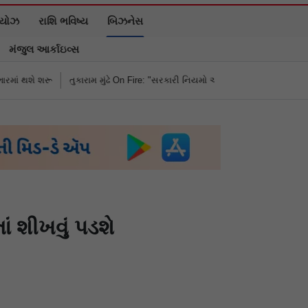
િયોઝ
રાશિ ભવિષ્ય
બિઝનેસ
મંજુલ આર્કાઇવ્સ
કારામ મુંઢે On Fire: "સરકારી નિયમો અનુસાર કામ નથી કરવું તો રાજીનામું આપી દો"
ં શીખવું પડશે