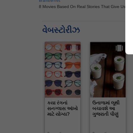
વેબસ્ટોરીઝ
કયા રંગનાં
ઉનાળામાં લૂથી
સનગ્લાસ આંખો
બચાવશે આ
માટે યોગ્ય?
ગુજરાતી પીણું