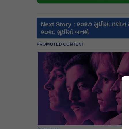
Next Story : ૨૦૨૭ સુધીમાં ઇલૉન 
૨૦૨૮ સુધીમાં બનશે