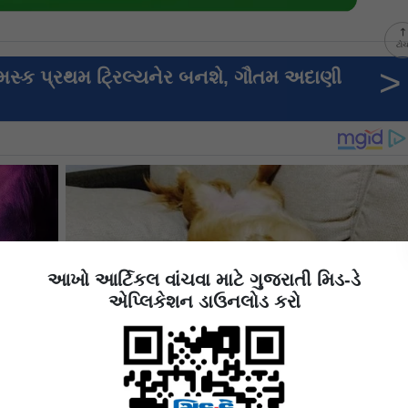
ટો
>
મસ્ક પ્રથમ ટ્રિલ્યનેર બનશે, ગૌતમ અદાણી
આખો આર્ટિકલ વાંચવા માટે ગુજરાતી મિડ-ડે
એપ્લિકેશન ડાઉનલોડ કરો