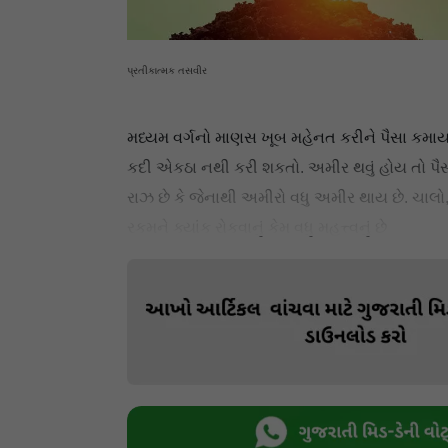
પ્રતીકાત્મક તસવીર
મધ્યમ વર્ગનો માણસ ખૂબ મહેનત કરીને પૈસા કમાય 
કદી એકઠા નથી કરી શકતો. અમીર થવું હોય તો પૈસ
રાઝ છે કે જેનાથી અમીરો વધુ અમીર થાય છે. ચાલ
રકમને ક્યાંક રોકવાનું કેમ વધુ મહત્ત્વનું છે