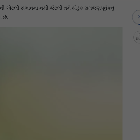
વાની એટલી સંભાવના નથી જેટલી તમે થોડુંક સમજણપૂર્વકનું
 છે.
Sh