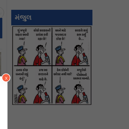
ચ
મંજુલ
X