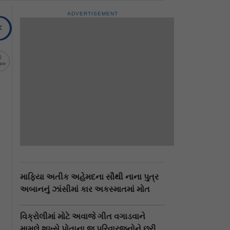
ADVERTISEMENT
are
માફિયા અતીક અહેમદના સૌથી નાના પુત્ર
અબાનનું ઝાંસીમાં કાર અકસ્માતમાં મોત
વિક્રોલીમાં મોટે અવાજે ગીત વગાડવાને
મામલે શખ્સે પોતાના જ પરિવારજનોને છરી