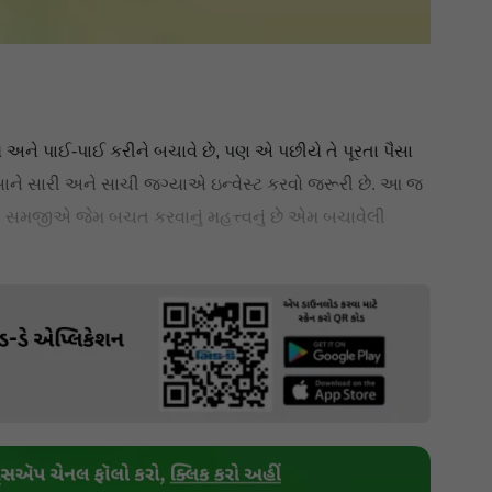
અને પાઈ-પાઈ કરીને બચાવે છે, પણ એ પછીયે તે પૂરતા પૈસા
ાને સારી અને સાચી જગ્યાએ ઇન્વેસ્ટ કરવો જરૂરી છે. આ જ
ો, સમજીએ જેમ બચત કરવાનું મહત્ત્વનું છે એમ બચાવેલી