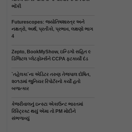
ભોંકી
Futurescopes: જ્યોતિષશાસ્ત્ર અને
નક્ષત્રો, અર્થ, પ્રતીકો, પ્રભાવ, લક્ષણો ભાગ
4
Zepto, BookMyShow, ઇન્ડિગો સહિત ૯
ડિજિટલ પ્લેટફોર્મ્સને CCPA ફટકાર્યો દંડ
`તહેલકા`ના એડિટર તરુણ તેજપાલ દોષિત,
૨૦૧૩માં જુનિયર રિપોર્ટરનો કર્યો હતો
બળાત્કાર
કેજરીવાલનું ઇન્સ્ટા એકાઉન્ટ ભારતમાં
રિસ્ટ્રિક્ટ થયું એમા તો PM મોદીને
સંભળાવ્યું