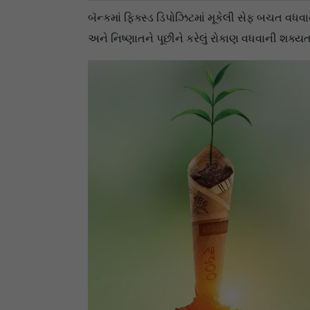
બૅન્કમાં ફિક્સ્ડ ડિપોઝિટમાં મૂકેલી સેફ બચત વધ
અને નિષ્ણાતને પૂછીને કરેલું રોકાણ વધવાની શક્યતા