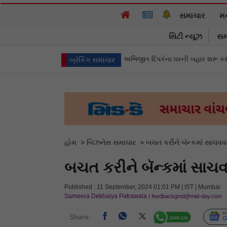
સમાચાર
મ
સિટી ન્યૂઝ
સમ
ાલ નથી જોઈતા”: CJPના અભિજીત દિપકેના ઘરની બહાર શરૂ કરી ભૂખ હડતાળ
અભ
બ્રેકિંગ સમાચાર
હોમ
>
બિઝનેસ સમાચાર
>
બચત કરીને બૅન્કમાં સાચવવા
બચત કરીને બૅન્કમાં સાચવવ
Published : 11 September, 2024 01:01 PM | IST | Mumbai
Sameera Dekhaiya Patrawala
| feedbackgmd@mid-day.com
Share: