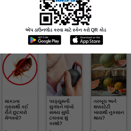
એપ ડાઉનલોડ કરવા માટે સ્કેન કરો QR કોડ
બધુજ જુઓ
માકડના
પરફ્યુમની
તરબૂચ અને
ત્રાસથી કઈ
સુગંધને લાંબો
શક્કરટેટી
રીતે છુટકારો
સમય સુધી
ખાવાથી નુકસાન
મેળવવો?
ટકાવવા શું
થાય?
કરશો?