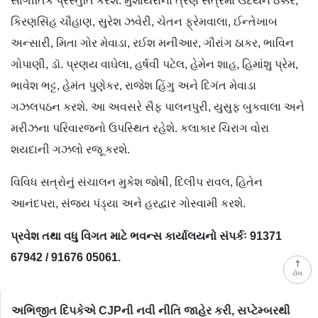
સાંગીતિક પ્રસ્તુતિ કરશે. મુશાયરાના ત્રણ સત્રમાં ઉદયન ઠક્કર,
કિરણસિંહ ચૌહાણ, સુરેશ ઝવેરી, ચેતન ફ્રેમવાલા, ઈન્તેખાબ
અન્સારી, મિતા ગોર મેવાડા, રઈશ મનીઆર, ગૌરાંગ ઠાકર, ભાવિન
ગોપાણી, ડૉ. પ્રણય વાઘેલા, હર્ષવી પટેલ, હેમેન શાહ, હિમાંશુ પ્રેમ,
ભાવેશ ભટ્ટ, હેમંત પુણેકર, રાજેશ હિંગુ અને દિગંત મેવાડા
ગઝલપઠન કરશે. આ અવસરે સૈફ પાલનપુરી, યુસુફ બુકવાલા અને
મરીઝના પરિવારજનો ઉપસ્થિત રહેશે. કલાકાર ચિરાગ વોરા
શયદાની ગઝલો રજૂ કરશે.
વિવિધ સત્રોનું સંચાલન મુકેશ જોષી, દિલીપ રાવલ, હિતેન
આનંદપરા, સંજય પંડ્યા અને હરદ્વાર ગોસ્વામી કરશે.
પ્રવેશ તથા વધુ વિગત માટે ભવન્સ કાર્યાલયનો સંપર્કઃ 91371
67942 / 91676 05061.
ટોચ
અભિજીત દિપકેએ CJPની નવી નીતિ જાહેર કરી, સપ્ટેમ્બરથી