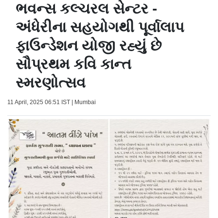
ભવન્સ કલ્ચરલ સેન્ટર -
અંધેરીના સહયોગથી પૂર્વાલાપ
ફાઉન્ડેશન યોજી રહ્યું છે
સૌપ્રથમ કવિ કાન્ત
સ્મરણોત્સવ
11 April, 2025 06:51 IST | Mumbai