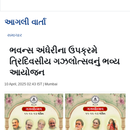
આગલી વાર્તા
સમાચાર
ભવન્સ અંધેરીના ઉપક્રમે
ત્રિદિવસીય ગઝલોત્સવનું ભવ્ય
આયોજન
10 April, 2025 02:43 IST | Mumbai