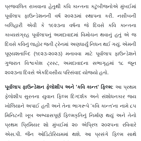
પ્રજવલિત રાખવાના હેતુથી કવિ કાન્તના કટુંબીજનોએ મુંબઈમાં
પૂર્વાલાપ ફાઉન્ડેશનની વર્ષ ૨૦૨૩માં સ્થાપના કરી. નસીબની
બલિહારી એવી કે ૧૯૨૩ના વર્ષના જે દિવસે કવિ કાન્તના
કાવ્યસંગ્રહ પૂર્વાલાપનું અમદાવાદમાં વિમોચન થવાનું હતું એ જ
દિવસે કવિનું લાહોર જતી ટ્રેનમાં અણધાર્યું નિધન થઈ ગયું. એમની
પૂણ્યશતાબ્દિ (૧૯૨૩-૨૦૨૩) મનાવવા માટે પૂર્વાલાપ ફાઉન્ડેશને
ગુજરાત વિશ્વકોશ ટ્રસ્ટ, અમદાવાદના સભાગૃહમાં ૧૮ જૂન
૨૦૨૩ના દિવસે એકદિવસીય પરિસંવાદ યોજ્યો હતો.
પૂર્વાલાપ ફાઉન્ડેશન ફેલોશીપ અને '
કવિ કાન્ત'
ફિલ્મ:
આ પ્રથમ
ફેલોશીપ સુરતના યુવાન ફિલ્મ દિગ્દર્શક અને સંશોધનકાર જય
ખોલિયાને અપાઈ હતી અને તેના ભાગરૂપે 'કવિ કાન્ત'ના નામે ૮૫
મિનિટની ખૂબ અભ્યાસપૂર્ણ ફિલ્મકૃતિનું નિર્માણ થયું અને તેનો
પ્રથમ પ્રિમિયર શો મુંબઈમાં ૨૦ એપ્રિલ ૨૦૨૫ના રવિવારે
એસ.પી. જૈન ઓડિટોરિયમમાં થશે. આ પ્રસંગે ફિલ્મ સાથે