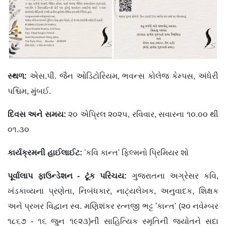
સ્થળ:
એસ.પી. જૈન ઓડિટોરિયમ, ભવન્સ કોલેજ કેમ્પસ, અંધેરી
પશ્ચિમ, મુંબઈ.
દિવસ અને સમય:
૨૦ એપ્રિલ ૨૦૨૫, રવિવાર, સવારના ૧૦.૦૦ થી
૦૧.૩૦
કાર્યક્રમની હાઈલાઈટ:
'કવિ કાન્ત' ફિલ્મનો પ્રિમિયર શો
પૂર્વાલાપ ફાઉન્ડેશન - ટૂંક પરિચય:
ગુજરાતના અગ્રેસર કવિ,
ખંડકાવ્યના પ્રણેતા, નિબંધકાર, નાટ્યલેખક, અનુવાદક, શિક્ષક
અને પ્રખર વિદ્વાન સ્વ. મણિશંકર રત્નજી ભટ્ટ 'કાન્ત' (૨૦ નવેમ્બર
૧૮૬૭ - ૧૬ જુન ૧૯૨૩)ની સાહિત્યિક સ્મૃતિની જ્યોતને સદા