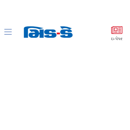
ઇ-પેપર