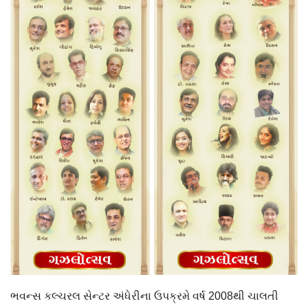
ભવન્સ કલ્ચરલ સેન્ટર અંધેરીના ઉપક્રમે વર્ષ 2008થી ચાલતી