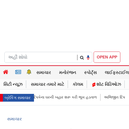
|
OPEN APP
સમાચાર
મનોરંજન
સ્પોર્ટ્સ
લાઈફસ્ટાઈલ
સિટી ન્યૂઝ
સમાચાર તમારે માટે
કૉલમ
શૉટ વિડિઓઝ
અભિજીત દિપકેના ઘરની બહાર શરૂ કરી ભૂખ હડતાળ
અભિજીત દિપકેએ CJPની નવી 
બ્રેકિંગ સમાચાર
સમાચાર