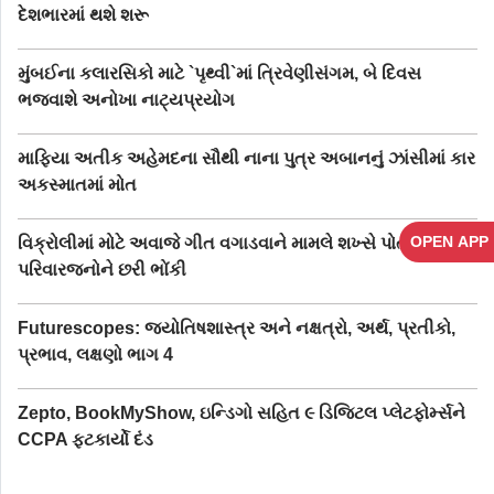
દેશભારમાં થશે શરૂ
મુંબઈના કલારસિકો માટે `પૃથ્વી`માં ત્રિવેણીસંગમ, બે દિવસ
ભજવાશે અનોખા નાટ્યપ્રયોગ
માફિયા અતીક અહેમદના સૌથી નાના પુત્ર અબાનનું ઝાંસીમાં કાર
અકસ્માતમાં મોત
OPEN APP
વિક્રોલીમાં મોટે અવાજે ગીત વગાડવાને મામલે શખ્સે પોતાના જ
પરિવારજનોને છરી ભોંકી
Futurescopes: જ્યોતિષશાસ્ત્ર અને નક્ષત્રો, અર્થ, પ્રતીકો,
પ્રભાવ, લક્ષણો ભાગ 4
Zepto, BookMyShow, ઇન્ડિગો સહિત ૯ ડિજિટલ પ્લેટફોર્મ્સને
CCPA ફટકાર્યો દંડ