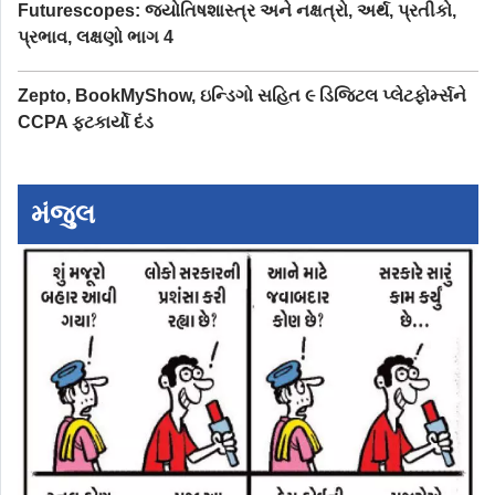
Futurescopes: જ્યોતિષશાસ્ત્ર અને નક્ષત્રો, અર્થ, પ્રતીકો,
પ્રભાવ, લક્ષણો ભાગ 4
Zepto, BookMyShow, ઇન્ડિગો સહિત ૯ ડિજિટલ પ્લેટફોર્મ્સને
CCPA ફટકાર્યો દંડ
મંજુલ