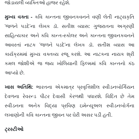
જોડાયલી વ્યક્તિઓ હાજર રહેશે.
મુખ્ય વક્તા -
કવિ કાન્તના જીવનકવનને વણી લેતી નાટ્યકૃતિ
'જળને પડદે'ના લેખક ડૉ. સતીશ વ્યાસ: ગુજરાતના અગ્રણી
સાહિત્યકાર અને કવિ કાન્ત-સ્કોલર અને કાન્તના જીવનકવનને
આવરતાં નાટક 'જળને પડદે'ના લેખક ડૉ. સતીશ વ્યાસ આ
કાર્યક્રમમાં મુખ્ય વક્તવ્ય રજૂ કરશે. આ નાટકના નાયક શ્રી
કમલ જોશીએ જ જય ખોલિયાની ફિલ્મમાં કવિ કાન્તનો કંઠ
આપ્યો છે.
ખાસ અતિથિ:
ભારતના એકમાત્ર પ્રવૃત્તિશીલ સ્વીડનબોર્ગિયન
દેવળના રેવરન્ડ પીટર દેવાસી કેરળથી પધારશે. વિદિત છે તેમ
સ્વીડનના અનેક વિદ્યા પ્રવિણ ઇમેન્યૂઅલ સ્વીડનબોર્ગના
લખાણોની કવિ કાન્તના જીવન પર ઘેરી અસર પડી હતી.
ટ્રસ્ટીઓ