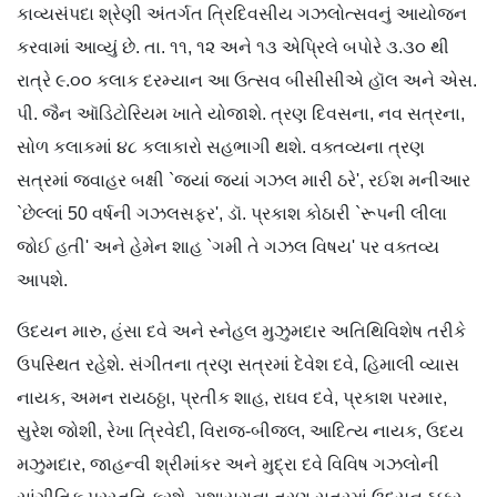
કાવ્યસંપદા શ્રેણી અંતર્ગત ત્રિદિવસીય ગઝલોત્સવનું આયોજન
કરવામાં આવ્યું છે. તા. ૧૧, ૧૨ અને ૧૩ એપ્રિલે બપોરે ૩.૩૦ થી
રાત્રે ૯.૦૦ કલાક દરમ્યાન આ ઉત્સવ બીસીસીએ હૉલ અને એસ.
પી. જૈન ઑડિટોરિયમ ખાતે યોજાશે. ત્રણ દિવસના, નવ સત્રના,
સોળ કલાકમાં ૪૮ કલાકારો સહભાગી થશે. વક્તવ્યના ત્રણ
સત્રમાં જવાહર બક્ષી `જ્યાં જ્યાં ગઝલ મારી ઠરે', રઈશ મનીઆર
`છેલ્લાં 50 વર્ષની ગઝલસફર', ડૉ. પ્રકાશ કોઠારી `રૂપની લીલા
જોઈ હતી' અને હેમેન શાહ `ગમી તે ગઝલ વિષય' પર વક્તવ્ય
આપશે.
ઉદયન મારુ, હંસા દવે અને સ્નેહલ મુઝુમદાર અતિથિવિશેષ તરીકે
ઉપસ્થિત રહેશે. સંગીતના ત્રણ સત્રમાં દેવેશ દવે, હિમાલી વ્યાસ
નાયક, અમન રાયઠઠ્ઠા, પ્રતીક શાહ, રાઘવ દવે, પ્રકાશ પરમાર,
સુરેશ જોશી, રેખા ત્રિવેદી, વિરાજ-બીજલ, આદિત્ય નાયક, ઉદય
મઝુમદાર, જાહન્વી શ્રીમાંકર અને મુદ્રા દવે વિવિષ ગઝલોની