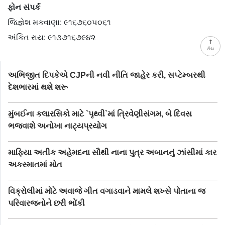
ફોન સંપર્ક
જિજ્ઞેશ મકવાણા: ૯૧૬૭૬૦૫૦૬૧
અંકિત રાય: ૯૧૩૭૧૬૭૯૪૨
ટોચ
અભિજીત દિપકેએ CJPની નવી નીતિ જાહેર કરી, સપ્ટેમ્બરથી
દેશભારમાં થશે શરૂ
મુંબઈના કલારસિકો માટે `પૃથ્વી`માં ત્રિવેણીસંગમ, બે દિવસ
ભજવાશે અનોખા નાટ્યપ્રયોગ
માફિયા અતીક અહેમદના સૌથી નાના પુત્ર અબાનનું ઝાંસીમાં કાર
અકસ્માતમાં મોત
વિક્રોલીમાં મોટે અવાજે ગીત વગાડવાને મામલે શખ્સે પોતાના જ
પરિવારજનોને છરી ભોંકી