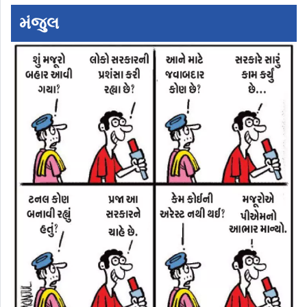
મંજુલ