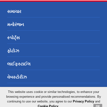
સમાચાર
મનોરંજન
સ્પોર્ટ્સ
ફોટોઝ
લાઈફસ્ટાઈલ
વેબસ્ટોરીઝ
બિઝનેસ
This website uses cookie or similar technologies, to enhance your
browsing experience and provide personalised recommendations. By
continuing to use our website, you agree to our
Privacy Policy
and
કૉલમ
Cookie Policy
.
OK