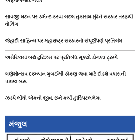
અફવાબજાર ગરમ
સાવજી મટન પર કમેન્ટ કરવા બદલ તુકારામ મુંઢેને સરકાર તરફથી
વૉર્નિંગ
જેહાદી સાહિત્ય પર મહારાષ્ટ્ર સરકારનો સંપૂર્ણપણે પ્રતિબંધ
અમેરિકામાં બર્થ ટૂરિઝમ પર પ્રતિબંધ મૂક્યો ડોનલ્ડ ટ્રમ્પે
ગણેશોત્સવ દરમ્યાન મુંબઈથી કોકણ જવા માટે દોડશે વધારાની
૫૨૨૦ બસ
ઝડપે લીધો એકનો જીવ, છને કર્યા હૉસ્પિટલભેગા
મંજુલ