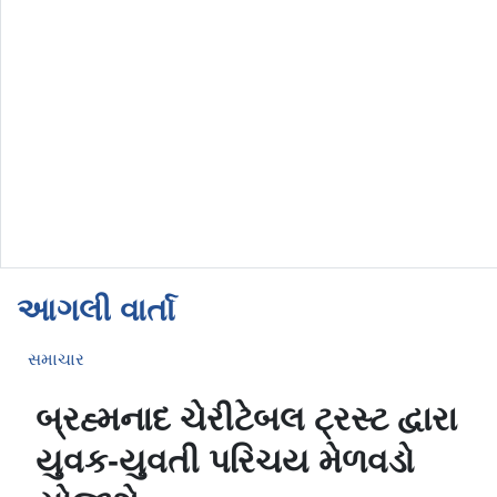
આગલી વાર્તા
સમાચાર
બ્રહ્મનાદ ચેરીટેબલ ટ્રસ્ટ દ્વારા
યુવક-યુવતી પરિચય મેળવડો