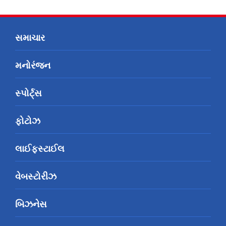
સમાચાર
મનોરંજન
સ્પોર્ટ્સ
ફોટોઝ
લાઈફસ્ટાઈલ
વેબસ્ટોરીઝ
બિઝનેસ