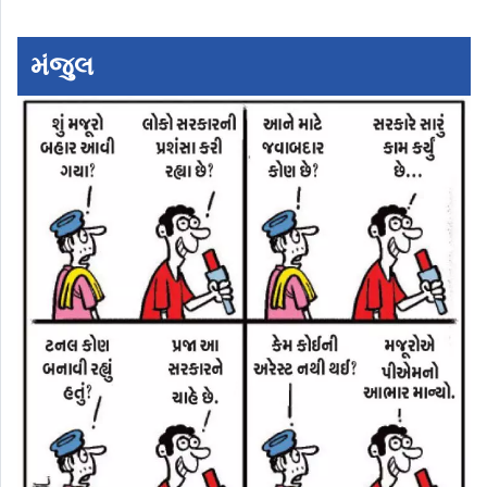
મંજુલ