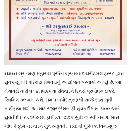
સમસ્ત બ્રાહ્મણ મહાસંઘ પ્રેરિત બ્રહ્મનાદ ચેરીટેબલ ટ્રસ્ટ દ્વારા
યુવક-યુવતી પરિચય મેળવડાનું આયોજન કરવામાં આવ્યું છે. આ
મેળાવડો તારીખ ૧૪.૧૨.૨૫ના રવિવારને દિવસે પ્રબોધન ઠાકરે,
સ્વિમિંગ ક્લબમાં થશે. સમય બપોરે ત્રણથી સાંજે સાત સુધી
કાર્યક્રમ થશે. આ માટે રજીસ્ટ્રેશન ફી યુવકદીઠ રૂ. ૫૦૦ અને
યુવતીદીઠ રૂ. ૨૫૦ છે. ફોર્મ ૩૧.૧૦.૨૫ સુધી જ સ્વીકારાશે. ખાસ
નોંધ કે ફોર્મ ભરનારને યુવક-યુવતી પસંદગી પુસ્તિકા વિનામૂલ્ય