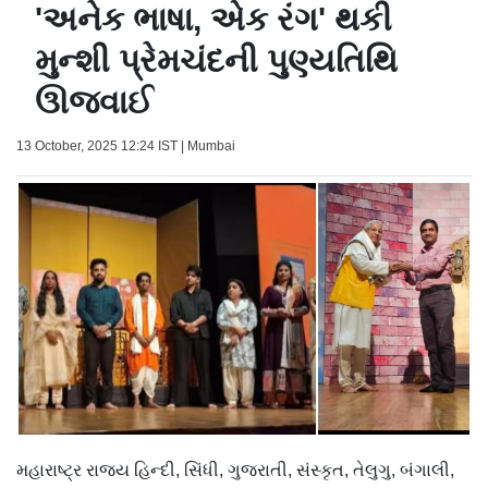
'અનેક ભાષા, એક રંગ' થકી
મુન્શી પ્રેમચંદની પુણ્યતિથિ
ઊજવાઈ
13 October, 2025 12:24 IST | Mumbai
મહારાષ્ટ્ર રાજ્ય હિન્દી, સિંધી, ગુજરાતી, સંસ્કૃત, તેલુગુ, બંગાલી,