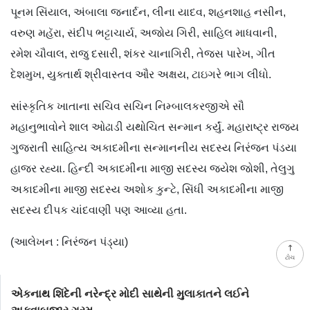
પૂનમ સિંયાલ, અંબાલા જનાર્દન, લીના યાદવ, શહનશાહ નસીન,
વરુણ મહૅરા, સંદીપ ભટ્ટાચાર્ય, અજોય ગિરી, સાહિલ માધવાની,
રમેશ ચૌવાલ, રાજુ દસારી, શંકર ચાનાગિરી, તેજસ પારેખ, ગીત
દેશમુખ, યુક્તાર્થ શ્રીવાસ્તવ ઔર અક્ષય, ટાઇગરે ભાગ લીધો.
સાંસ્કૃતિક ખાતાના સચિવ સચિન નિમ્બાલકરજીએ સૌ
મહાનુભાવોને શાલ ઓઢાડી યથોચિત સન્માન કર્યું. મહારાષ્ટ્ર રાજ્ય
ગુજરાતી સાહિત્ય અકાદમીના સન્માનનીય સદસ્ય નિરંજન પંડયા
હાજર રહ્યા. હિન્દી અકાદમીના માજી સદસ્ય જયેશ જોશી, તેલુગુ
અકાદમીના માજી સદસ્ય અશોક કુન્ટે, સિંધી અકાદમીના માજી
સદસ્ય દીપક ચાંદવાણી પણ આવ્યા હતા.
(આલેખન : નિરંજન પંડ્યા)
ટોચ
એકનાથ શિંદેની નરેન્દ્ર મોદી સાથેની મુલાકાતને લઈને