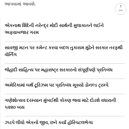
આપવામાં આવશે.
ટોચ
એકનાથ શિંદેની નરેન્દ્ર મોદી સાથેની મુલાકાતને લઈને
અફવાબજાર ગરમ
સાવજી મટન પર કમેન્ટ કરવા બદલ તુકારામ મુંઢેને સરકાર તરફથી
વૉર્નિંગ
જેહાદી સાહિત્ય પર મહારાષ્ટ્ર સરકારનો સંપૂર્ણપણે પ્રતિબંધ
અમેરિકામાં બર્થ ટૂરિઝમ પર પ્રતિબંધ મૂક્યો ડોનલ્ડ ટ્રમ્પે
ગણેશોત્સવ દરમ્યાન મુંબઈથી કોકણ જવા માટે દોડશે વધારાની
૫૨૨૦ બસ
ઝડપે લીધો એકનો જીવ, છને કર્યા હૉસ્પિટલભેગા