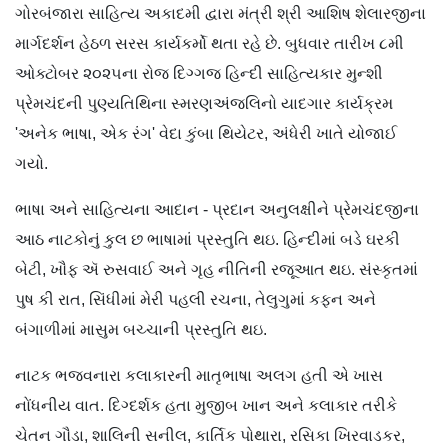
ગોરબંજારા સાહિત્ય અકાદમી દ્વારા મંત્રી શ્રી આશિષ શેલારજીના
માર્ગદર્શન હેઠળ સરસ કાર્યકર્મો થતા રહે છે. બુધવાર તારીખ ૮મી
ઓક્ટોબર ૨૦૨૫ના રોજ દિગ્ગજ હિન્દી સાહિત્યકાર મુન્શી
પ્રેમચંદની પુણ્યતિથિના સ્મરણઅંજલિનો યાદગાર કાર્યક્રમ
'અનેક ભાષા, એક રંગ' વેદા કુંબા થિયેટર, અંધેરી ખાતે યોજાઈ
ગયો.
ભાષા અને સાહિત્યના આદાન - પ્રદાન અનુલક્ષીને પ્રેમચંદજીના
આઠ નાટકોનું કુલ છ ભાષામાં પ્રસ્તુતિ થઇ. હિન્દીમાં બડે ઘરકી
બેટી, ખૌફ ઍ રુસવાઈ અને ગૃહ નીતિની રજૂઆત થઇ. સંસ્કૃતમાં
પુષ કી રાત, સિંધીમાં મેરી પહલી રચના, તેલુગુમાં કફન અને
બંગાળીમાં માસુમ બચ્ચાની પ્રસ્તુતિ થઇ.
નાટક ભજવનારા કલાકારની માતૃભાષા અલગ હતી એ ખાસ
નોંધનીય વાત. દિગ્દર્શક હતા મુજીબ ખાન અને કલાકાર તરીકે
ચેતન ગૌડા, શાલિની સનીલ, કાર્તિક પોથારા, રસિકા ખિરવાડકર,