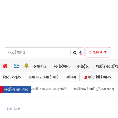
|
OPEN APP
સમાચાર
મનોરંજન
સ્પોર્ટ્સ
લાઈફસ્ટાઈલ
સિટી ન્યૂઝ
સમાચાર તમારે માટે
કૉલમ
શૉટ વિડિઓઝ
કેસ બંધ થયો
માની ગયા મરદ માણસોને!
અમેરિકામાં બર્થ ટૂરિઝમ પર પ્રતિબંધ મૂ
બ્રેકિંગ સમાચાર
સમાચાર