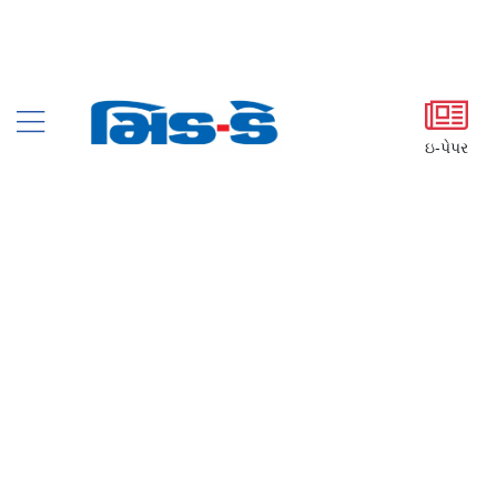
ઇ-પેપર