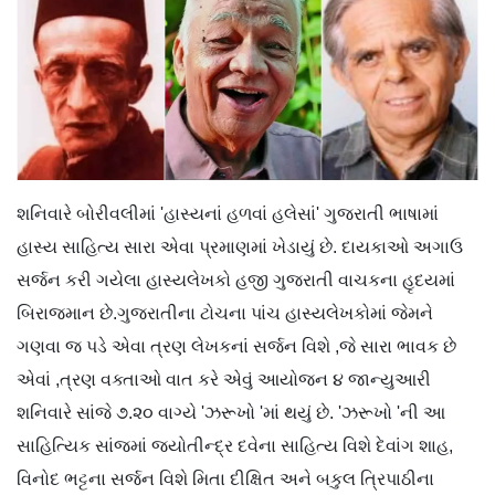
શનિવારે બોરીવલીમાં 'હાસ્યનાં હળવાં હલેસાં' ગુજરાતી ભાષામાં
હાસ્ય સાહિત્ય સારા એવા પ્રમાણમાં ખેડાયું છે. દાયકાઓ અગાઉ
સર્જન કરી ગયેલા હાસ્યલેખકો હજી ગુજરાતી વાચકના હૃદયમાં
બિરાજમાન છે.ગુજરાતીના ટોચના પાંચ હાસ્યલેખકોમાં જેમને
ગણવા જ પડે એવા ત્રણ લેખકનાં સર્જન વિશે ,જે સારા ભાવક છે
એવાં ,ત્રણ વક્તાઓ વાત કરે એવું આયોજન ૪ જાન્યુઆરી
શનિવારે સાંજે ૭.૨૦ વાગ્યે 'ઝરૂખો 'માં થયું છે. 'ઝરૂખો 'ની આ
સાહિત્યિક સાંજમાં જ્યોતીન્દ્ર દવેના સાહિત્ય વિશે દેવાંગ શાહ,
વિનોદ ભટ્ટના સર્જન વિશે મિતા દીક્ષિત અને બકુલ ત્રિપાઠીના