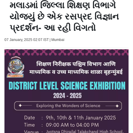
મલાડમાં જિલ્લા શિક્ષણ વિભાગે
યોજ્યું છે એક રસપ્રદ વિજ્ઞાન
પ્રદર્શન- આ રહી વિગતો
07 January, 2025 02:07 IST | Mumbai