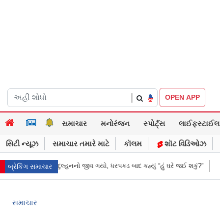
|
OPEN APP
સમાચાર
મનોરંજન
સ્પોર્ટ્સ
લાઈફસ્ટાઈલ
સિટી ન્યૂઝ
સમાચાર તમારે માટે
કૉલમ
શૉટ વિડિઓઝ
ી રાત્રે જ દુલ્હનનો જીવ ગયો, ધરપકડ બાદ કહ્યું “હું ઘરે જઈ શકું?”
‘હું બાબા બા
બ્રેકિંગ સમાચાર
સમાચાર