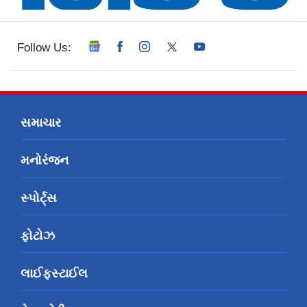
Follow Us:
સમાચાર
મનોરંજન
સ્પોર્ટ્સ
ફોટોઝ
લાઈફસ્ટાઈલ