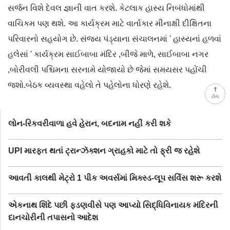
સર્જન વિશે દેવલ જ્ઞાની વાત કરશે. કેટલાક હાસ્ય નિબંધોમાંથી
વાચિકમ પણ થશે. આ કાર્યક્રમ માટે વાર્તાકાર મીનાક્ષી દીક્ષિતના
પરિવારનો સહયોગ છે. સંજય પંડ્યાના સંચાલનમાં ' હાસ્યનાં હળવાં
હલેસાં ' કાર્યક્રમ સાઈબાબા મંદિર ,બીજે માળે, સાઈબાબા નગર
,બોરીવલી પશ્ચિમના સરનામે યોજાયો છે જેમાં સમયસર પહોંચી
જશો.બેઠક વ્યવસ્થા વહેલો તે પહેલોના ધોરણે રહેશે.
ટોચ
લોન-રિકવરીવાળા હવે હેરાન, બદનામ નહીં કરી શકે
UPI મારફત થતાં ટ્રાન્ઝૅક્શન ગ્રાહકો માટે તો ફ્રી જ રહેશે
આવતી કાલથી મેટ્રો 1 પીક અવર્સમાં મિક્સ્ડ-લૂપ સર્વિસ શરૂ કરશે
એકનાથ શિંદે પછી ફડણવીસે પણ આપ્યો સિદ્ધિવિનાયક મંદિરની
દાનચોરીની તપાસનો આદેશ