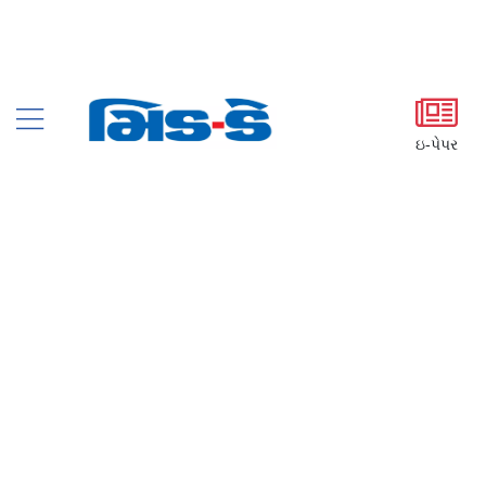
ઇ-પેપર