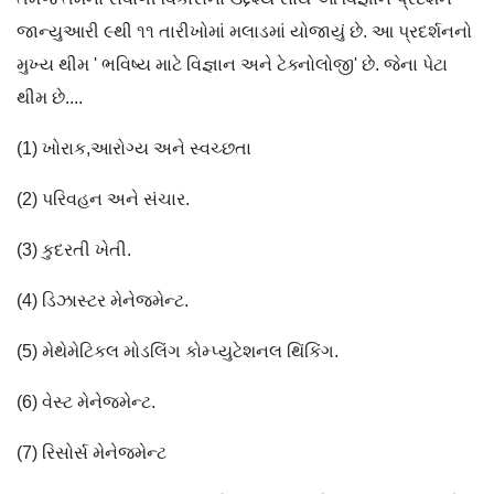
જાન્યુઆરી ૯થી ૧૧ તારીખોમાં મલાડમાં યોજાયું છે. આ પ્રદર્શનનો
મુખ્ય થીમ ' ભવિષ્ય માટે વિજ્ઞાન અને ટેક્નોલોજી' છે. જેના પેટા
થીમ છે....
(1) ખોરાક,આરોગ્ય અને સ્વચ્છતા
(2) પરિવહન અને સંચાર.
(3) કુદરતી ખેતી.
(4) ડિઝાસ્ટર મેનેજમેન્ટ.
(5) મેથેમેટિકલ મોડલિંગ કોમ્પ્યુટેશનલ થિંકિંગ.
(6) વેસ્ટ મેનેજમેન્ટ.
(7) રિસોર્સ મેનેજમેન્ટ