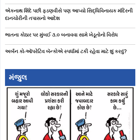
એકનાથ શિંદે પછી ફડણવીસે પણ આપ્યો સિદ્ધિવિનાયક મંદિરની
દાનચોરીની તપાસનો આદેશ
ભાતના કોઠાર પર મુંબઈ ૩.૦ બનાવવા સામે ખેડૂતોનો વિરોધ
અર્બન કો-ઑપરેટિવ બૅન્કોએ સ્પર્ધામાં ટકી રહેવા માટે શું કરવું?
મંજુલ