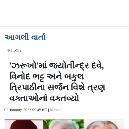
આગલી વાર્તા
સમાચાર
'ઝરૂખો'માં જ્યોતીન્દ્ર દવે,
વિનોદ ભટ્ટ અને બકુલ
ત્રિપાઠીના સર્જન વિશે ત્રણ
વક્તાઓનાં વક્તવ્યો
02 January, 2025 09:45 IST | Mumbai