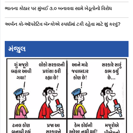
ભાતના કોઠાર પર મુંબઈ ૩.૦ બનાવવા સામે ખેડૂતોનો વિરોધ
અર્બન કો-ઑપરેટિવ બૅન્કોએ સ્પર્ધામાં ટકી રહેવા માટે શું કરવું?
મંજુલ