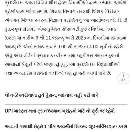
પ્રદર્શનમાં આવા વિવિધ થીમ હેઠળ વિધાર્થીઓ દ્વારા કરવામાં આવેલ
પ્રોજેક્ટસ જોવા મળશે. શિક્ષણ વિભાગ તરફથી શિક્ષક નિરીક્ષક
અંતર્ગત જિલ્લા સ્તરના વિજ્ઞાન પ્રદર્શનનું આ આયોજન જે. ડી. ટી
હાઇસ્કૂલ સંસ્કાર એજયુકેશન સોસાયટી,કુરાર વિલેજ. મલાડ
(ઇસ્ટ) માં તારીખ 9 થી 11 જાન્યુઆરી 2025 ના દિવસોમાં રાખવામાં
આવ્યું છે. એનો સમય સવારે 9:00 થી સાંજના 4:00 સુધીનો રહેશે
એવું એચ વોર્ડનાં પ્રચાર કન્વીનર તથા પ્યુપીલ્સ ઑન સ્કૂલનાં
આચાર્યા કેયુરી પટેલે જણાવ્યું હતું. આ પ્રદર્શનમાં વિદ્યાર્થીઓ
તથા અન્ય રસ ધરાવતાં વાલીઓ પણ હાજરી આપી શકે છે.
ટોચ
લોન-રિકવરીવાળા હવે હેરાન, બદનામ નહીં કરી શકે
UPI મારફત થતાં ટ્રાન્ઝૅક્શન ગ્રાહકો માટે તો ફ્રી જ રહેશે
આવતી કાલથી મેટ્રો 1 પીક અવર્સમાં મિક્સ્ડ-લૂપ સર્વિસ શરૂ કરશે