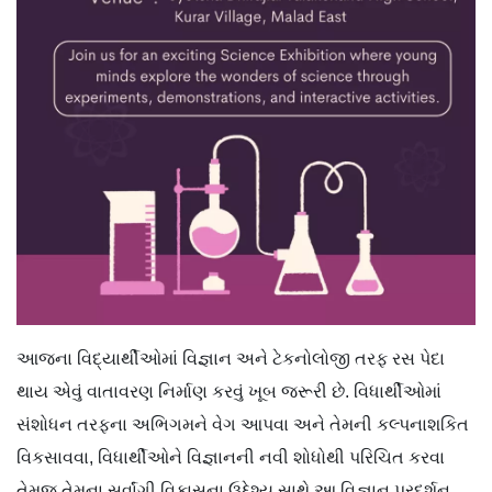
આજના વિદ્યાર્થીઓમાં વિજ્ઞાન અને ટેકનોલોજી તરફ રસ પેદા
થાય એવું વાતાવરણ નિર્માણ કરવું ખૂબ જરૂરી છે. વિધાર્થીઓમાં
સંશોધન તરફના અભિગમને વેગ આપવા અને તેમની કલ્પનાશકિત
વિકસાવવા, વિધાર્થીઓને વિજ્ઞાનની નવી શોધોથી પરિચિત કરવા
તેમજ તેમના સર્વાંગી વિકાસના ઉદ્દેશ્ય સાથે આ વિજ્ઞાન પ્રદર્શન