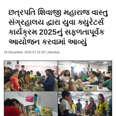
છત્રપતિ શિવાજી મહારાજ વાસ્તુ
સંગ્રહાલય દ્વારા યુવા ક્યુરેટર્સ
કાર્યક્રમ 2025નું સફળતાપૂર્વક
આયોજન કરવામાં આવ્યું
29 December, 2025 07:16 IST | Mumbai