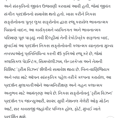
અને સંસ્કૃતિનો જીવંત ઉજવણી કરવામાં આવી હતી, જેમાં જીવંત
સંગીત પ્રદર્શનનો સમાવેશ થતો હતો. ખાસ કરીને નિકસ
સફ્રોનોવના પુત્ર લુકા સફ્રોનોવ દ્વારા રજૂ કરાયેલ ભાવનાત્મક
પિયાનો વાદન, આ કાર્યક્રમને વ્યક્તિગત અને ભાવનાત્મક
પરિમાણ પૂરું પાડ્યું. નવી દિલ્હીમાં તેની રેકોર્ડબ્રેક સફળતા બાદ,
મુંબઈમાં આ પ્રદર્શન નિકસ સફ્રોનોવની કલાત્મક યાત્રાના મુખ્ય
તબક્કાઓનું પ્રતિનિધિત્વ કરતી 45 કૃતિઓ રજૂ કરે છે, જેમાં
ક્લાસિકલ પેઇન્ટિંગ, સિમબૉલીઝમ, લેન્ડસ્કેપ્સ અને તેમની
વિશિષ્ટ 'ડ્રીમ વિઝન' શૈલીનો સમાવેશ થાય છે. બિન-વાણિજ્યિક
અને બધા માટે ઑપન સાંસ્કૃતિક પહેલ તરીકે કલ્પના કરાયેલ, આ
પ્રદર્શન મુલાકાતીઓને આત્મનિરીક્ષણ અને ગહન કલાત્મક
અનુભવ માટે આમંત્રણ આપે છે. નિકસ સફ્રોનોવનું 'ડ્રીમ વિઝન'
પ્રદર્શન ૧૫ જાન્યુઆરી, ૨૦૨૬ સુધી નેશનલ ગેલેરી ઓફ મોર્ડન
આર્ટ, સર કાવસજી જહાંગીર પબ્લિક હોલ, ફોર્ટ, મુંબઈ ખાતે
પ્રદર્શિત થશે.