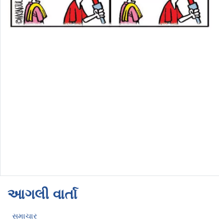
આગલી વાર્તા
સમાચાર