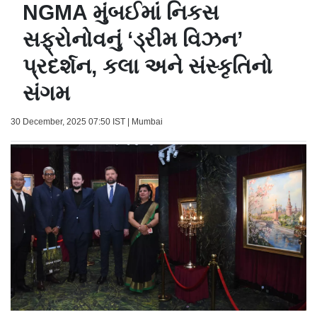
NGMA મુંબઈમાં નિકસ
સફ્રોનોવનું ‘ડ્રીમ વિઝન’
પ્રદર્શન, કલા અને સંસ્કૃતિનો
સંગમ
30 December, 2025 07:50 IST | Mumbai