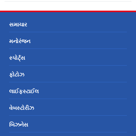
સમાચાર
મનોરંજન
સ્પોર્ટ્સ
ફોટોઝ
લાઈફસ્ટાઈલ
વેબસ્ટોરીઝ
બિઝનેસ