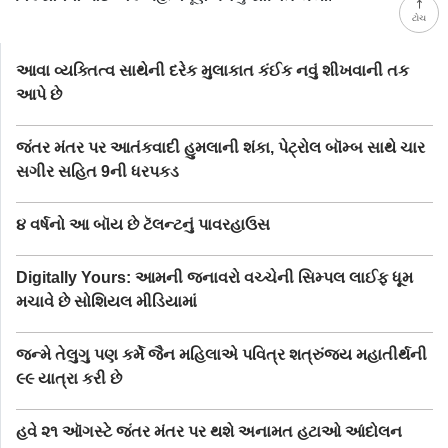
ટોચ
આવા વ્યક્તિત્વ સાથેની દરેક મુલાકાત કંઈક નવું શીખવાની તક
આપે છે
જંતર મંતર પર આતંકવાદી હુમલાની શંકા, પેટ્રોલ બૉમ્બ સાથે ચાર
સગીર સહિત 9ની ધરપકડ
૪ વર્ષનો આ બૉય છે ટૅલન્ટનું પાવરહાઉસ
Digitally Yours: આમની જનાવરો વચ્ચેની સિમ્પલ લાઈફ ધૂમ
મચાવે છે સોશિયલ મીડિયામાં
જન્મે તેલુગુ પણ કર્મે જૈન મહિલાએ પવિત્ર શત્રુંજય મહાતીર્થની
૯૯ યાત્રા કરી છે
હવે ૨૧ ઑગસ્ટે જંતર મંતર પર થશે અનામત હટાઓ આંદોલન