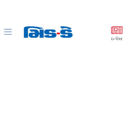
ઇ-પેપર