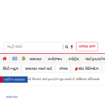
|
OPEN APP
સમાચાર
મનોરંજન
સ્પોર્ટ્સ
લાઈફસ્ટાઈલ
સિટી ન્યૂઝ
સમાચાર તમારે માટે
કૉલમ
શૉટ વિડિઓઝ
ાવરો વચ્ચેની સિમ્પલ લાઈફસ્ટાઈલ ધૂમ મચાવે છે સોશિયલ મીડિયામાં
માર્ક ઝુકર
બ્રેકિંગ સમાચાર
સમાચાર