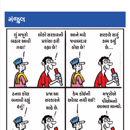
મંજુલ