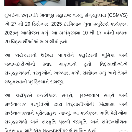
મુંબઈના છત્રપતિ શિવાજી મહારાજ વાસ્તુ સંગ્રહાલય (CSMVS)
એ 27 થી 29 ડિસેમ્બર, 2025 દરમિયાન યુવા ક્યુરેટર્સ કાર્યક્રમ
2025નું આયોજન કર્યું. આ કાર્યક્રમમાં 10 થી 17 વર્ષની વયના
20 વિદ્યાર્થીઓએ ભાગ લીધો હતો.
આ કાર્યક્રમનો ઉદ્દેશ્ય બાળકોને ક્યુરેટરની ભૂમિકા અને
જવાબદારીઓનો સ્વાદ માણવાનો હતો. વિદ્યાર્થીઓએ
સંગ્રહાલયની વસ્તુઓનો અભ્યાસ કર્યો, સંશોધન કર્યું અને તેમને
રજૂ કરવાની પ્રક્રિયાને સમજી.
આ કાર્યક્રમે ઇન્ટરેક્ટિવ સત્રો, પ્રશ્ન-જવાબ સત્રો અને
સર્જનાત્મક પ્રવૃત્તિઓ દ્વારા વિદ્યાર્થીઓની જિજ્ઞાસા અને
સર્જનાત્મકતાને પ્રોત્સાહન આપ્યું. આ કાર્યક્રમ ભાવિ પેઢીઓમાં
સંગ્રહાલયો અને સંસ્કૃતિ પ્રત્યે જાગૃતિ અને સંવેદનશીલતા
વિકસાવવા માટે એક મહત્વપૂર્ણ પગલું સાબિત થયો.