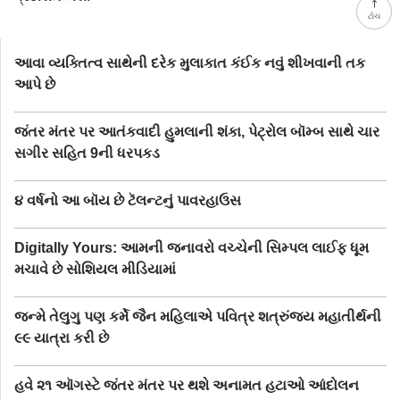
ટોચ
આવા વ્યક્તિત્વ સાથેની દરેક મુલાકાત કંઈક નવું શીખવાની તક
આપે છે
જંતર મંતર પર આતંકવાદી હુમલાની શંકા, પેટ્રોલ બૉમ્બ સાથે ચાર
સગીર સહિત 9ની ધરપકડ
૪ વર્ષનો આ બૉય છે ટૅલન્ટનું પાવરહાઉસ
Digitally Yours: આમની જનાવરો વચ્ચેની સિમ્પલ લાઈફ ધૂમ
મચાવે છે સોશિયલ મીડિયામાં
જન્મે તેલુગુ પણ કર્મે જૈન મહિલાએ પવિત્ર શત્રુંજય મહાતીર્થની
૯૯ યાત્રા કરી છે
હવે ૨૧ ઑગસ્ટે જંતર મંતર પર થશે અનામત હટાઓ આંદોલન