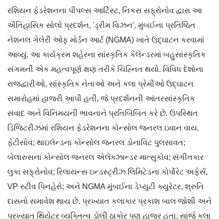
રશિયન ફેડરેશનના પીપલ્સ આર્ટિસ્ટ, નિકસ સફ્રોનોવ દ્વારા આ
ઐતિહાસિક સોલો પ્રદર્શન, 'ડ્રીમ વિઝન', મુંબઈના પ્રતિષ્ઠિત
નેશનલ ગેલેરી ઓફ મોર્ડન આર્ટ (NGMA) ખાતે ઉદ્ઘાટન કરવામાં
આવ્યું. આ કાર્યક્રમ શહેરના સાંસ્કૃતિક કેલેન્ડરમાં બહુસાંસ્કૃતિક
સંગમની એક મહત્વપૂર્ણ ક્ષણ તરીકે ચિહ્નિત થયો. વિવિધ દેશોના
રાજદ્વારીઓ, સાંસ્કૃતિક નેતાઓ અને કલા પ્રેમીઓ ઉદ્ઘાટન
સમારોહમાં હાજરી આપી હતી, જે પ્રદર્શનની આંતરસાંસ્કૃતિક
સંવાદ અને વિનિમયની ભાવનાને પ્રતિબિંબિત કરે છે. ઉપસ્થિત
ડિજિટરીઝમાં રશિયન ફેડરેશનના કોન્સોલ જનરલ ઇવાન વાય.
ફેટીસોવ; થાઇલેન્ડના કોન્સોલ જનરલ ડોનાવિટ પુલસાવત;
બેલારુસના કોન્સોલ જનરલ એલેક્ઝાન્ડર માત્સુકોવ; સંગીતકાર
લુકા સફ્રોનોવ; રિલાયન્સ ઇન્ડસ્ટ્રીઝ લિમિટેડના કોર્પોરેટ અફેર્સ,
VP સ્ટીવ પિનહેરો; અને NGMA મુંબઈના ડેપ્યુટી ક્યુરેટર, શ્રુતિ
દાસનો સમાવેશ થાય છે. પ્રખ્યાત કલાકાર પ્રકાશ બાલ જોશી અને
પ્રખ્યાત થિયેટર વ્યક્તિત્વ ડોલી ઠાકોર પણ હાજર હતા. સાંજે કલા