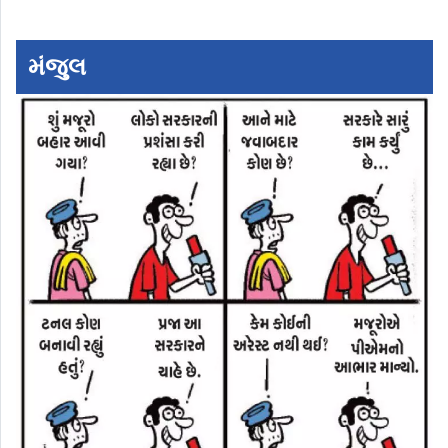
મંજુલ