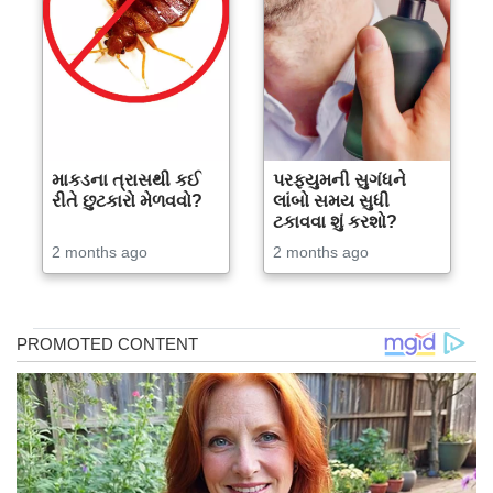
માકડના ત્રાસથી કઈ
પરફ્યુમની સુગંધને
રીતે છુટકારો મેળવવો?
લાંબો સમય સુધી
ટકાવવા શું કરશો?
2 months ago
2 months ago