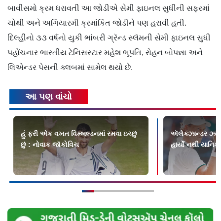
બાવીસમો ક્રમ ધરાવતી આ જોડીએ સેમી ફાઇનલ સુધીની સફરમાં
ચોથી અને અગિયારમી ક્રમાંકિત જોડીને પણ હરાવી હતી.
દિલ્હીનો ૩૩ વર્ષનો યુકી ભાંબરી ગ્રૅન્ડ સ્લૅમની સેમી ફાઇનલ સુધી
પહોંચનાર ભારતીય ટેનિસસ્ટાર મહેશ ભૂપતિ, રોહન બોપન્ના અને
લિએન્ડર પેસની ક્લબમાં સામેલ થયો છે.
આ પણ વાંચો
હું ફરી એક વખત વિમ્બલ્ડનમાં રમવા ઇચ્છું
ઍલેક્ઝાન્ડર ઝ્વે
છું : નોવાક જૉકોવિચ
હાર્યો નથી યાનિક