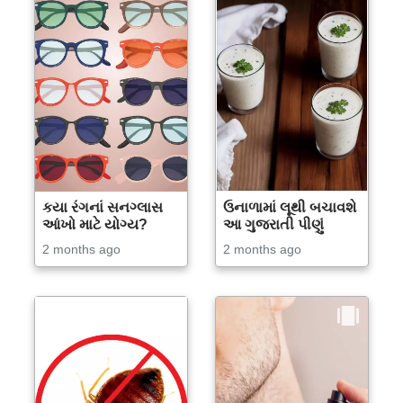
કયા રંગનાં સનગ્લાસ
ઉનાળામાં લૂથી બચાવશે
આંખો માટે યોગ્ય?
આ ગુજરાતી પીણું
2 months ago
2 months ago