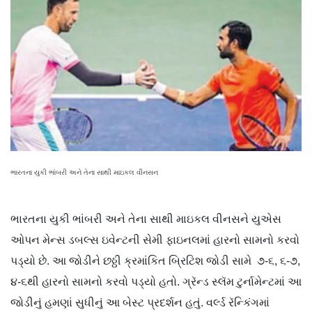
ભારતના યુકી ભાંબરી અને તેના સાથી માઇકલ વીનસન
ભારતના યુકી ભાંબરી અને તેના સાથી માઇકલ વીનસને યુએસ
ઓપન મેન્સ ડબલ્સ ઇવેન્ટની સેમી ફાઇનલમાં હારનો સામનો કરવો
પડ્યો છે. આ જોડીને છઠ્ઠી ક્રમાંકિત બ્રિટિશ જોડી સામે ૭-૬, ૬-૭,
૪-૬થી હારનો સામનો કરવો પડ્યો હતો. ગ્રૅન્ડ સ્લૅમ ટુર્નામેન્ટમાં આ
જોડીનું હમણાં સુધીનું આ બેસ્ટ પ્રદર્શન હતું. વર્લ્ડ રૅન્કિંગમાં