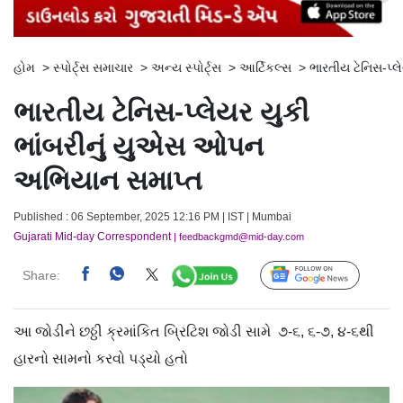
હોમ
>
સ્પોર્ટ્સ સમાચાર
>
અન્ય સ્પોર્ટ્સ
>
આર્ટિકલ્સ
>
ભારતીય ટેનિસ-પ્
ભારતીય ટેનિસ-પ્લેયર યુકી
ભાંબરીનું યુએસ ઓપન
અભિયાન સમાપ્ત
Published : 06 September, 2025 12:16 PM | IST | Mumbai
Gujarati Mid-day Correspondent
| feedbackgmd@mid-day.com
Share:
Follow Us
આ જોડીને છઠ્ઠી ક્રમાંકિત બ્રિટિશ જોડી સામે ૭-૬, ૬-૭, ૪-૬થી
હારનો સામનો કરવો પડ્યો હતો