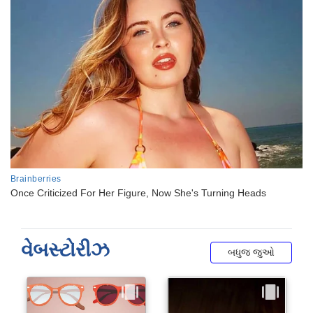
વેબસ્ટોરીઝ
બધુજ જુઓ