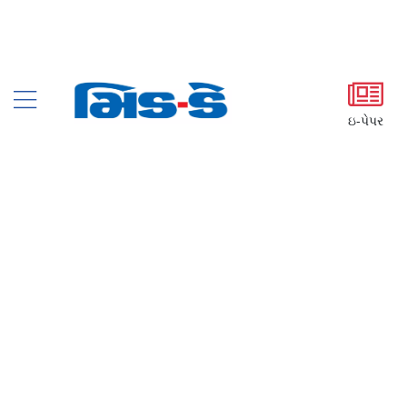
ઇ-પેપર