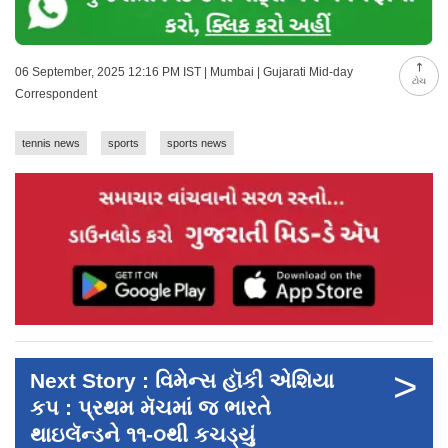
06 September, 2025 12:16 PM IST | Mumbai | Gujarati Mid-day
ટોચ
Correspondent
tennis news
sports
sports news
>
Next Story : વિમેન્સ હૉકી એશિયા
કપ : પ્રથમ મૅચમાં જ ભારતે
થાઇલૅન્ડને ૧૧-૦થી કચડ્યું