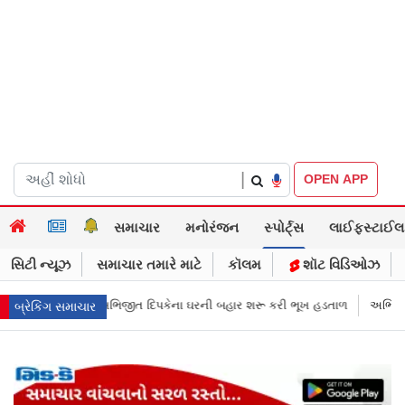
|
OPEN APP
સમાચાર
મનોરંજન
સ્પોર્ટ્સ
લાઈફસ્ટાઈલ
સિટી ન્યૂઝ
સમાચાર તમારે માટે
કૉલમ
શૉટ વિડિઓઝ
 બહાર શરૂ કરી ભૂખ હડતાળ
અભિજીત દિપકેએ CJPની નવી નીતિ જાહેર કરી, સપ્ટ
બ્રેકિંગ સમાચાર