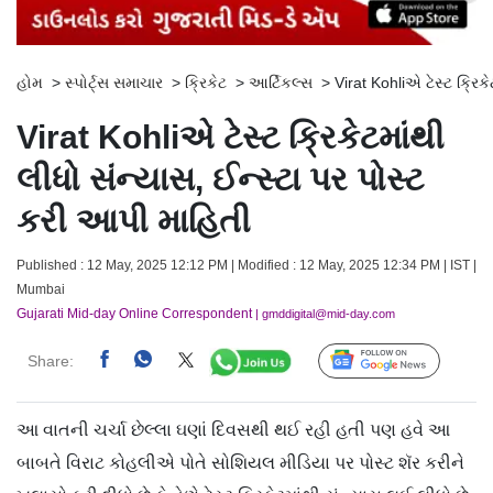
હોમ
>
સ્પોર્ટ્સ સમાચાર
>
ક્રિકેટ
>
આર્ટિકલ્સ
>
Virat Kohliએ ટેસ્ટ ક્રિક
Virat Kohliએ ટેસ્ટ ક્રિકેટમાંથી
લીધો સંન્યાસ, ઈન્સ્ટા પર પોસ્ટ
કરી આપી માહિતી
Published : 12 May, 2025 12:12 PM | Modified : 12 May, 2025 12:34 PM | IST |
Mumbai
Gujarati Mid-day Online Correspondent
| gmddigital@mid-day.com
Share:
Follow Us
આ વાતની ચર્ચા છેલ્લા ઘણાં દિવસથી થઈ રહી હતી પણ હવે આ
બાબતે વિરાટ કોહલીએ પોતે સોશિયલ મીડિયા પર પોસ્ટ શૅર કરીને