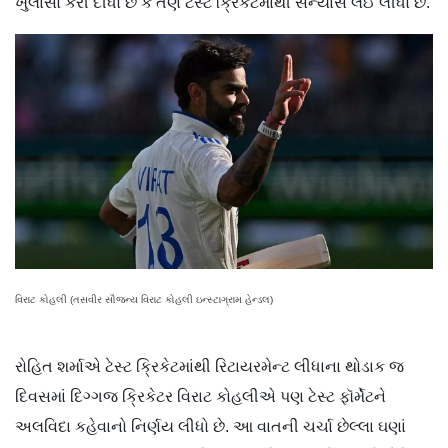
ખુલાસો કરી દીધો છે કે તેણે ટેસ્ટ ક્રિકેટમાંથી સંન્યાસ લઈ લીધો છે.
વિરાટ કોહલી (તસવીર સૌજન્ય વિરાટ કોહલી ઇન્સ્ટાગ્રામ હેન્ડલ)
રોહિત શર્માએ ટેસ્ટ ક્રિકેટમાંથી રિટાયરમેન્ટ લીધાના થોડાક જ
દિવસમાં દિગ્ગજ ક્રિકેટર વિરાટ કોહલીએ પણ ટેસ્ટ ફૉર્મેટને
અલવિદા કહેવાનો નિર્ણય લીધો છે. આ વાતની ચર્ચા છેલ્લા ઘણાં