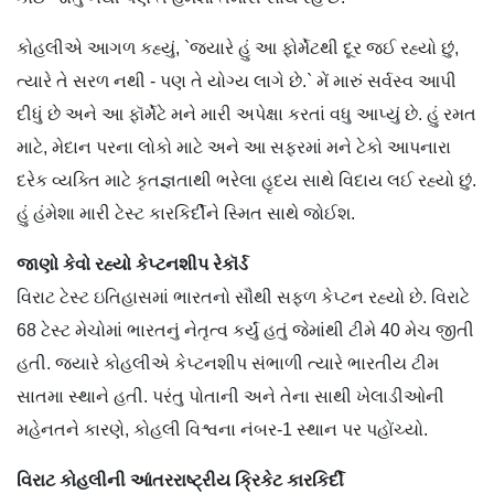
કોહલીએ આગળ કહ્યું, `જ્યારે હું આ ફોર્મેટથી દૂર જઈ રહ્યો છું,
ત્યારે તે સરળ નથી - પણ તે યોગ્ય લાગે છે.` મેં મારું સર્વસ્વ આપી
દીધું છે અને આ ફૉર્મેટે મને મારી અપેક્ષા કરતાં વધુ આપ્યું છે. હું રમત
માટે, મેદાન પરના લોકો માટે અને આ સફરમાં મને ટેકો આપનારા
દરેક વ્યક્તિ માટે કૃતજ્ઞતાથી ભરેલા હૃદય સાથે વિદાય લઈ રહ્યો છું.
હું હંમેશા મારી ટેસ્ટ કારકિર્દીને સ્મિત સાથે જોઈશ.
જાણો કેવો રહ્યો કેપ્ટનશીપ રેકૉર્ડ
વિરાટ ટેસ્ટ ઇતિહાસમાં ભારતનો સૌથી સફળ કેપ્ટન રહ્યો છે. વિરાટે
68 ટેસ્ટ મેચોમાં ભારતનું નેતૃત્વ કર્યું હતું જેમાંથી ટીમે 40 મેચ જીતી
હતી. જ્યારે કોહલીએ કેપ્ટનશીપ સંભાળી ત્યારે ભારતીય ટીમ
સાતમા સ્થાને હતી. પરંતુ પોતાની અને તેના સાથી ખેલાડીઓની
મહેનતને કારણે, કોહલી વિશ્વના નંબર-1 સ્થાન પર પહોંચ્યો.
વિરાટ કોહલીની આંતરરાષ્ટ્રીય ક્રિકેટ કારકિર્દી