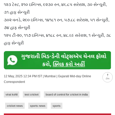
૧૨૩ ટેસ્ટ, ૨૧૦ ઇનિંગ્સ, ૯૨૩૦ રન, ૪૬.૮૫ સરેરાશ, ૩૦ સેન્ચુરી,
૩૧ હાફ સેન્ચુરી
૩૦૨ વનડે, ૨૯૦ ઇનિંગ્સ, ૧૪૧૮૧ રન, ૫૭.૮૮ સરેરાશ, ૫૧ સેન્ચુરી,
૭૪ હાફ સેન્ચુરી
૧૨૫ ટી-૨૦, ૧૧૭ ઇનિંગ્સ, ૪૧૮૮ રન, ૪૮.૬૯ સરેરાશ, ૧ સેન્ચુરી, ૩૮
હાફ સેન્ચુરી
12 May, 2025 12:34 PM IST | Mumbai | Gujarati Mid-day Online
ટોચ
Correspondent
virat kohli
test cricket
board of control for cricket in india
cricket news
sports news
sports