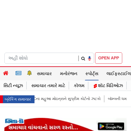
|
OPEN APP
સમાચાર
મનોરંજન
સ્પોર્ટ્સ
લાઈફસ્ટાઈલ
સિટી ન્યૂઝ
સમાચાર તમારે માટે
કૉલમ
શૉટ વિડિઓઝ
રાને સુપ્રીમ કોર્ટનો ઝટકો
બૉમ્બની ધમકી બાદ મુંબઈમાં હાઈ ઍલર્ટ: શહેરની સુ
બ્રેકિંગ સમાચાર