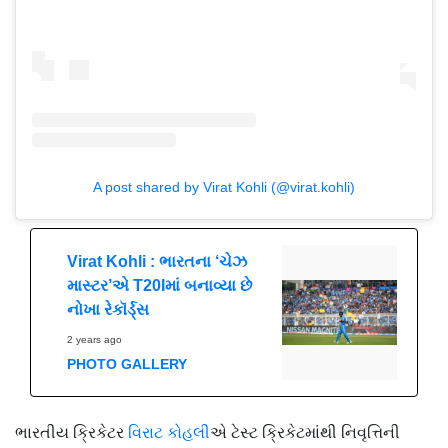
A post shared by Virat Kohli (@virat.kohli)
Virat Kohli : ભારતના ‘ચેઝ
માસ્ટર’એ T20Iમાં બનાવ્યા છે
નોખા રેકૉર્ડ્સ
2 years ago
PHOTO GALLERY
ભારતીય ક્રિકેટર
વિરાટ કોહલી
એ ટેસ્ટ ક્રિકેટમાંથી નિવૃત્તિની