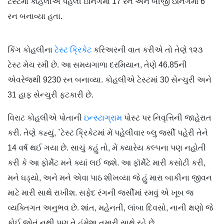
ટેસ્ટમાં કોહલીએ પહેલી ઇનિંગમાં 17 રન અને બીજી ઇનિંગમાં 6
રન બનાવ્યા હતા.
કિંગ કોહલીના
ટેસ્ટ ક્રિકેટ
કરિઅરની વાત કરીએ તો તેણે ૧૨૩
ટેસ્ટ મેચ રમી છે. આ સમયગાળા દરમિયાન, તેણે 46.85ની
એવરેજથી 9230 રન બનાવ્યા. કોહલીએ ટેસ્ટમાં 30 સેન્ચુરી અને
31 હાફ સેન્ચુરી ફટકારી છે.
વિરાટ કોહલીએ પોતાની
ઇન્સ્ટાગ્રામ
પોસ્ટ પર નિવૃત્તિની જાહેરાત
કરી. તેણે કહ્યું, `ટેસ્ટ ક્રિકેટમાં મેં પહેલીવાર બ્લુ જર્સી પહેરી તેને
14 વર્ષ થઈ ગયા છે. સાચું કહું તો, મેં ક્યારેય કલ્પના પણ નહોતી
કરી કે આ ફોર્મેટ મને ક્યાં લઈ જશે. આ ફૉર્મેટે મારી કસોટી કરી,
મને ઘડ્યો, અને મને એવા પાઠ શીખવ્યા જે હું મારા બાકીના જીવન
માટે મારી સાથે રાખીશ. સફેદ રંગની જર્સીમાં રમવું એ ખૂબ જ
વ્યક્તિગત અનુભવ છે. શાંત, મહેનતી, લાંબા દિવસો, નાની ક્ષણો જે
કોઈ જોતું નથી પણ તે હંમેશા તમારી સાથે રહે છે.