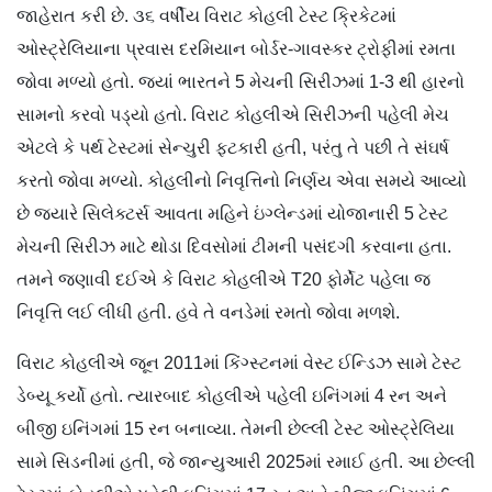
જાહેરાત કરી છે. ૩૬ વર્ષીય વિરાટ કોહલી ટેસ્ટ ક્રિકેટમાં
ઓસ્ટ્રેલિયાના પ્રવાસ દરમિયાન બોર્ડર-ગાવસ્કર ટ્રોફીમાં રમતા
જોવા મળ્યો હતો. જ્યાં ભારતને 5 મેચની સિરીઝમાં 1-3 થી હારનો
સામનો કરવો પડ્યો હતો. વિરાટ કોહલીએ સિરીઝની પહેલી મેચ
એટલે કે પર્થ ટેસ્ટમાં સેન્ચુરી ફટકારી હતી, પરંતુ તે પછી તે સંઘર્ષ
કરતો જોવા મળ્યો. કોહલીનો નિવૃત્તિનો નિર્ણય એવા સમયે આવ્યો
છે જ્યારે સિલેક્ટર્સ આવતા મહિને ઇંગ્લેન્ડમાં યોજાનારી 5 ટેસ્ટ
મેચની સિરીઝ માટે થોડા દિવસોમાં ટીમની પસંદગી કરવાના હતા.
તમને જણાવી દઈએ કે વિરાટ કોહલીએ T20 ફોર્મેટ પહેલા જ
નિવૃત્તિ લઈ લીધી હતી. હવે તે વનડેમાં રમતો જોવા મળશે.
વિરાટ કોહલીએ જૂન 2011માં કિંગ્સ્ટનમાં વેસ્ટ ઈન્ડિઝ સામે ટેસ્ટ
ડેબ્યૂ કર્યો હતો. ત્યારબાદ કોહલીએ પહેલી ઇનિંગમાં 4 રન અને
બીજી ઇનિંગમાં 15 રન બનાવ્યા. તેમની છેલ્લી ટેસ્ટ ઓસ્ટ્રેલિયા
સામે સિડનીમાં હતી, જે જાન્યુઆરી 2025માં રમાઈ હતી. આ છેલ્લી