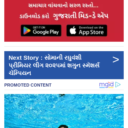
>
Next Story : સોમાની રઘુવંશી
પ્રીમિયર લીગ ૨૦૨૫માં શગુન સ્મૅશર્સ
ચૅમ્પિયન