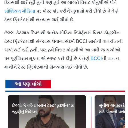
દિવસથી થઈ રહી હતી પણ હવે આ બાબતે વિરાટ કોહલીએ પોતે
સોશિયલ મીડિયા
પર પોસ્ટ શૅર કરીને ખુલાસો કરી દીધો છે કે તેણે
ટેસ્ટ ક્રિકેટમાંથી સંન્યાસ લઈ લીધો છે.
છેલ્લા કેટલાક દિવસથી અનેક મીડિયા રિપૉર્ટ્સમાં વિરાટ કોહલીના
ટેસ્ટ ક્રિકેટમાંથી સંન્યાસ લેવાના સંદર્ભે BCCI સાથેની વાતચીતની
ચર્ચા થઈ રહી હતી. પણ હવે વિરાટ કોહલીએ આ બધી જ ચર્ચાઓ
પર પૂર્ણવિરામ મૂકતા એ સ્પષ્ટ કરી દીધું છે કે તેણે
BCCI
ની વાત ન
માનીને ટેસ્ટ ક્રિકેટમાંથી સંન્યાસ લઈ લીધો છે.
આ પણ વાંચો
છેલ્લાં બે વર્ષના ખરાબ ટેસ્ટ પ્રદર્શન પર
સુનીલ ગાવસકરે જા
રહાણેનું નિવેદન
માટે પોતાની પસંદ