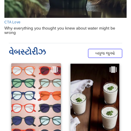
વેબસ્ટોરીઝ
બધુજ જુઓ