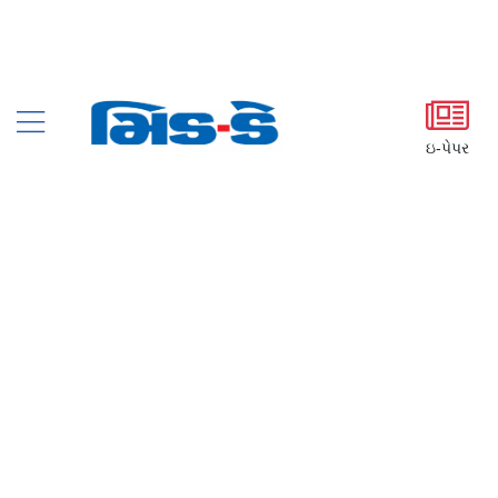
ઇ-પેપર