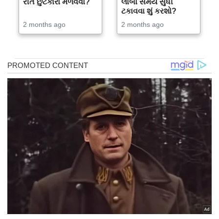
રીતે છુટકારો મેળવવો?
લાંબો સમય સુધી
ટકાવવા શું કરશો?
2 months ago
2 months ago