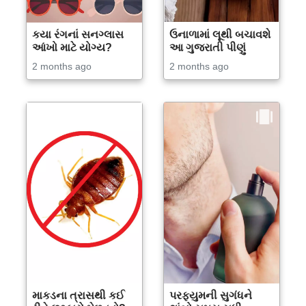
કયા રંગનાં સનગ્લાસ
ઉનાળામાં લૂથી બચાવશે
આંખો માટે યોગ્ય?
આ ગુજરાતી પીણું
2 months ago
2 months ago
માકડના ત્રાસથી કઈ
પરફ્યુમની સુગંધને