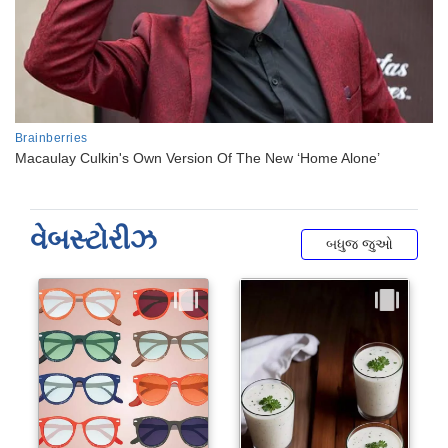
વેબસ્ટોરીઝ
બધુજ જુઓ