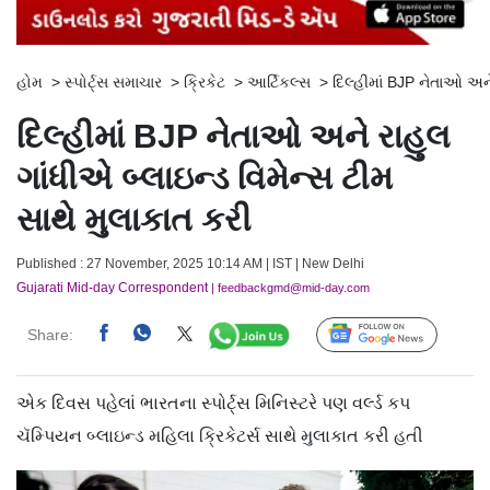
હોમ
>
સ્પોર્ટ્સ સમાચાર
>
ક્રિકેટ
>
આર્ટિકલ્સ
>
દિલ્હીમાં BJP નેતાઓ અને
દિલ્હીમાં BJP નેતાઓ અને રાહુલ
ગાંધીએ બ્લાઇન્ડ વિમેન્સ ટીમ
સાથે મુલાકાત કરી
Published : 27 November, 2025 10:14 AM | IST | New Delhi
Gujarati Mid-day Correspondent
| feedbackgmd@mid-day.com
Share:
Follow Us
એક દિવસ પહેલાં ભારતના સ્પોર્ટ્‌સ મિનિસ્ટરે પણ વર્લ્ડ કપ
ચૅમ્પિયન બ્લાઇન્ડ મહિલા ક્રિકેટર્સ સાથે મુલાકાત કરી હતી