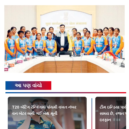
આ પણ વાંચો
T20 બૅટિંગ રૅન્કિંગમાં પાંચમી વખત નંબર
ટીમ ઇન્ડિયા પાસે 
વન બૅટર બની ગઈ બેથ મૂની
સમય છે, રજત પા
ઇરફાન