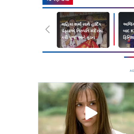
માહિકા શર્મા સાથે હાર્દિક
અજિંક્
પંડ્યાએ તિરુપતિ મંદિરમાં
બાદ K
કરી પૂજા અને મુંડન
ફિનિશર
મળશે
A