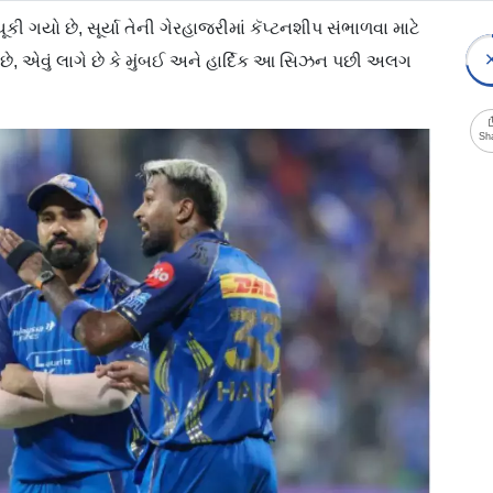
કી ગયો છે, સૂર્યા તેની ગેરહાજરીમાં કૅપ્ટનશીપ સંભાળવા માટે
છે, એવું લાગે છે કે મુંબઈ અને હાર્દિક આ સિઝન પછી અલગ
Sh