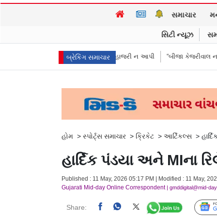
સમાચાર
મ
સિટી ન્યૂઝ
સમ
દીકરીઓએ પૈસા મોકલાવ્યા પણ હાજરી ન આપી
“બીજા કેજરીવાલ નથી જોઈતા”: CJ
બ્રેકિંગ સમાચાર
હોમ
>
સ્પોર્ટ્સ સમાચાર
>
ક્રિકેટ
>
આર્ટિકલ્સ
>
હાર્દ
હાર્દિક પંડયા અને MIના ર
Published : 11 May, 2026 05:17 PM | Modified : 11 May, 20
Gujarati Mid-day Online Correspondent
| gmddigital@mid-da
Share: