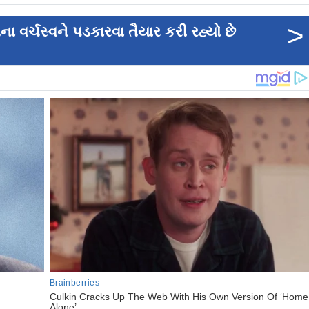
>
વર્ચસ્વને પડકારવા તૈયાર કરી રહ્યો છે