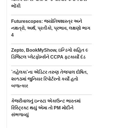
ભોંકી
Futurescopes: જ્યોતિષશાસ્ત્ર અને
નક્ષત્રો, અર્થ, પ્રતીકો, પ્રભાવ, લક્ષણો ભાગ
4
Zepto, BookMyShow, ઇન્ડિગો સહિત ૯
ડિજિટલ પ્લેટફોર્મ્સને CCPA ફટકાર્યો દંડ
`તહેલકા`ના એડિટર તરુણ તેજપાલ દોષિત,
૨૦૧૩માં જુનિયર રિપોર્ટરનો કર્યો હતો
બળાત્કાર
કેજરીવાલનું ઇન્સ્ટા એકાઉન્ટ ભારતમાં
રિસ્ટ્રિક્ટ થયું એમા તો PM મોદીને
સંભળાવ્યું