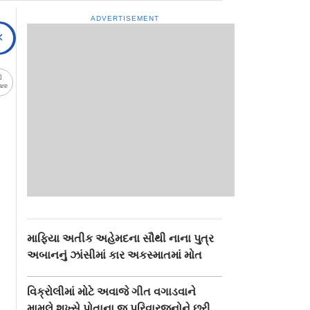
ADVERTISEMENT
are
માફિયા અતીક અહેમદના સૌથી નાના પુત્ર
અબાનનું ઝાંસીમાં કાર અકસ્માતમાં મોત
વિક્રોલીમાં મોટે અવાજે ગીત વગાડવાને
મામલે શખ્સે પોતાના જ પરિવારજનોને છરી