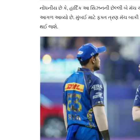
નોંધનીય છે કે, હાર્દિક આ સિઝનની છેલ્લી બે મૅચ ચૂ
આગળ આવ્યો છે. મુંબઈ માટે ફક્ત ત્રણ મૅચ બાકી 
થઈ જશે.