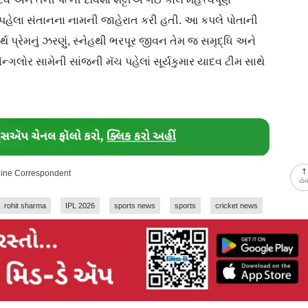
ા પહેલા સંતાનના નામની જાહેરાત કરી હતી. આ કપલે પોતાની
ર્થ પ્રેમનું ઝરણું, સ્નેહથી ભરપૂર જીવન તેમ જ સમૃદ્ધિ અને
ન્ગલોર સામેની સાંજની મૅચ પહેલાં સૂર્યકુમાર યાદવ ટીમ સાથે
line Correspondent
ટો
rohit sharma
IPL 2026
sports news
sports
cricket news