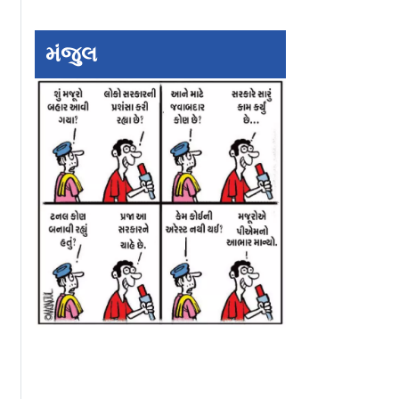
મંજુલ
યાએ પણ
જો IPLમાં ફુટબૉલ જેવી
ખરાબ બૅટિંગ-પ્રદર્
ું ગુડબાય
ટ્રાન્સફર સિસ્ટમ હોય તો
નિરાશ થયેલા અભિ
વૈભવને મળે ₹48 કરોડ
શર્માને પ્રોત્સાહન આ
સૂર્યાએ