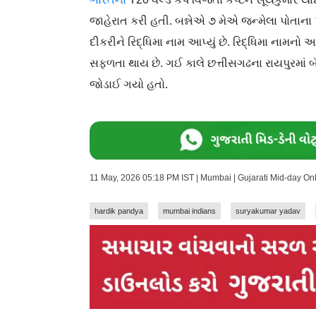
જાહેરાત કરી હતી. બન્નેએ ૭ મેએ જન્મેલા પોતાન
દીકરીને રિદ્ધિમા નામ આપ્યું છે. રિદ્ધિમા નામનો અ
સફળતા થાય છે. ગઈ કાલે છત્તીસગઢના રાયપુરમાં બૅ
જોડાઈ ગયો હતો.
11 May, 2026 05:18 PM IST | Mumbai | Gujarati Mid-day On
hardik pandya
mumbai indians
suryakumar yadav