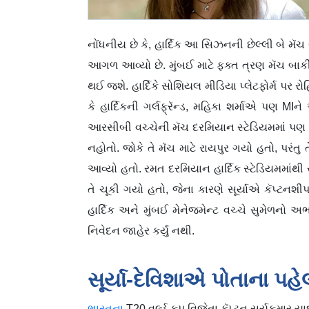
નોંધનીય છે કે, હાર્દિક આ સિઝનની છેલ્લી બે મૅચ ચ
આગળ આવ્યો છે. મુંબઈ માટે ફક્ત ત્રણ મૅચ બાકી 
થઈ જશે. હાર્દિકે સોશિયલ મીડિયા પ્લેટફોર્મ પર ર
કે હાર્દિકની ગર્લફ્રૅન્ડ, મહિકા શર્માએ પણ MIન
આરસીબી વચ્ચેની મૅચ દરમિયાન સ્ટેડિયમમાં પણ જ
નહોતો. જોકે તે મૅચ માટે રાયપુર ગયો હતો, પરંતુ
આવ્યો હતો. રમત દરમિયાન હાર્દિક સ્ટેડિયમમાંથી
તે ચૂકી ગયો હતો, જેના કારણે સૂર્યાએ કૅપ્ટનશીપ
હાર્દિક અને મુંબઈ મેનેજમેન્ટ વચ્ચે સુમેળનો અભ
નિવેદન જાહેર કર્યું નથી.
સૂર્યા-દેવિશાએ પોતાના પહે
ભારતના
T20 વર્લ્ડ કપ વિજેતા કૅપ્ટન સૂર્યકુમાર યા