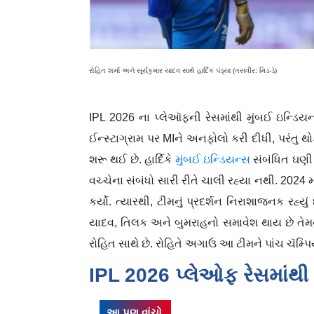
રોહિત શર્મા અને સૂર્યકુમાર યાદવ સાથે હાર્દિક પંડ્યા (તસવીર: મિડ-ડે)
IPL 2026 ના પ્લેઑફની રેસમાંથી મુંબઈ ઇન્ડિયન્
ઈન્સ્ટાગ્રામ પર MIને અનફોલો કરી દીધી, પરંતુ થો
શરૂ થઈ છે. હાર્દિકે
મુંબઈ ઇન્ડિયન્સ
સંબંધિત ઘણી 
વચ્ચેના સંબંધો સારી રીતે ચાલી રહ્યા નથી. 2024 માં
કર્યો. ત્યારથી, ટીમનું પ્રદર્શન નિરાશાજનક રહ્યું
યાદવ, તિલક અને બુમરાહનો સમાવેશ થાય છે તેમનો
રોહિત સાથે છે. રોહિતે અગાઉ આ ટીમને પાંચ ચૅમ્
IPL 2026 પ્લેઓફ રેસમાંથી
આ પણ વાંચો