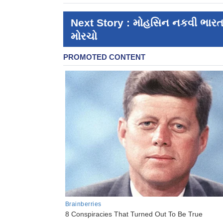
Next Story : મોહસિન નકવી ભારતના 
મોરચો