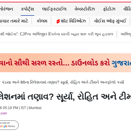
નોરંજન
સ્પોર્ટ્સ
લાઈફસ્ટાઈલ
વેબસ્ટોરીઝ
ફોટોઝ
વીડ
ાચાર તમારે માટે
કૉલમ
શૉટ વિડિઓઝ
વોઈસ ઑફ મુંબઈ
Pના અભિજીત દિપકેના ઘરની બહાર શરૂ કરી ભૂખ હડતાળ
અભિજીત દિપકેએ CJPની
િક પંડયા અને MIના રિલેશનમાં તણાવ? સૂર્યા, રોહિત અને ટીમને અનફોલો કર્યા
િલેશનમાં તણાવ? સૂર્યા, રોહિત અને ટ
26 05:18 PM | IST | Mumbai
y.com
Follow Us