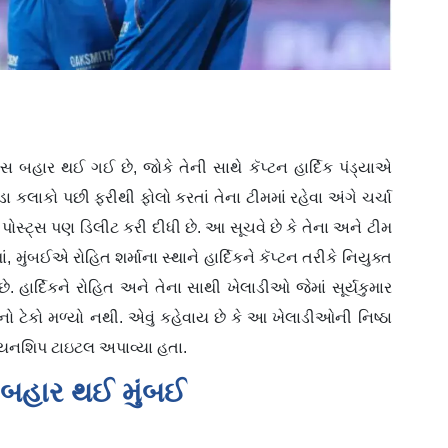
સ બહાર થઈ ગઈ છે, જોકે તેની સાથે કૅપ્ટન હાર્દિક પંડ્યાએ
ડા કલાકો પછી ફરીથી ફોલો કરતાં તેના ટીમમાં રહેવા અંગે ચર્ચા
પોસ્ટ્સ પણ ડિલીટ કરી દીધી છે. આ સૂચવે છે કે તેના અને ટીમ
, મુંબઈએ રોહિત શર્માના સ્થાને હાર્દિકને કૅપ્ટન તરીકે નિયુક્ત
 છે. હાર્દિકને રોહિત અને તેના સાથી ખેલાડીઓ જેમાં સૂર્યકુમાર
 ટેકો મળ્યો નથી. એવું કહેવાય છે કે આ ખેલાડીઓની નિષ્ઠા
પિયનશિપ ટાઇટલ અપાવ્યા હતા.
 બહાર થઈ મુંબઈ