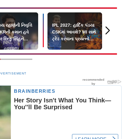
ય રહાણેની નિવૃત્તિ
IPL 2027: હાર્દિક પંડયા
કૃણાલ પંડ્
KRની કમાન હવે
CSKમાં આવશે? MI સાથે
મુંબઈને કહ્ય
 રિન્કુ સિંહને
ટ્રેડ કરવાના પ્રયત્નોના
?
અહેવાલ
DVERTISEMENT