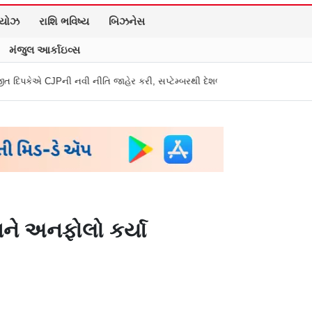
િયોઝ
રાશિ ભવિષ્ય
બિઝનેસ
મંજુલ આર્કાઇવ્સ
 નવી નીતિ જાહેર કરી, સપ્ટેમ્બરથી દેશભારમાં થશે શરૂ
તુકારામ મુંઢે On Fir
ીમને અનફોલો કર્યા