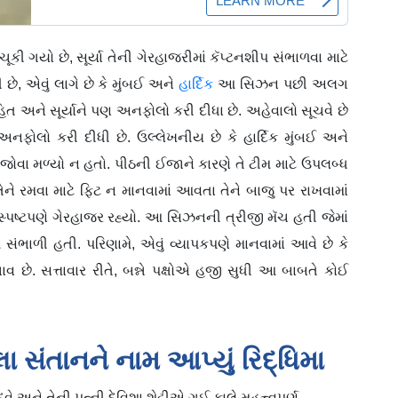
ૂકી ગયો છે, સૂર્યા તેની ગેરહાજરીમાં કૅપ્ટનશીપ સંભાળવા માટે
છે, એવું લાગે છે કે મુંબઈ અને
હાર્દિક
આ સિઝન પછી અલગ
ોહિત અને સૂર્યાને પણ અનફોલો કરી દીધા છે. અહેવાલો સૂચવે છે
ે અનફોલો કરી દીધી છે. ઉલ્લેખનીય છે કે હાર્દિક મુંબઈ અને
ોવા મળ્યો ન હતો. પીઠની ઈજાને કારણે તે ટીમ માટે ઉપલબ્ધ
 તેને રમવા માટે ફિટ ન માનવામાં આવતા તેને બાજુ પર રાખવામાં
 સ્પષ્ટપણે ગેરહાજર રહ્યો. આ સિઝનની ત્રીજી મૅચ હતી જેમાં
 સંભાળી હતી. પરિણામે, એવું વ્યાપકપણે માનવામાં આવે છે કે
ાવ છે. સત્તાવાર રીતે, બન્ને પક્ષોએ હજી સુધી આ બાબતે કોઈ
લા સંતાનને નામ આપ્યું રિદ્ધિમા
દવે અને તેની પત્ની દેવિશા શેટ્ટીએ ગઈ કાલે મહત્ત્વપૂર્ણ