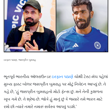
ઇરફાન પઠાણ, જસપ્રીત બુમરાહ
ભૂતપૂર્વ ભારતીય ઑલરાઉન્ડર
ઇરફાન પઠાણે
ચોથી ટેસ્ટ-મૅચ પહેલાં
મુખ્ય ફાસ્ટ બોલર જસપ્રીત બુમરાહ પર મોટું નિવેદન આપ્યું છે. તે
કહે છે, ‘હું જસપ્રીત બુમરાહનો મોટો ફૅન્સ છું. મને તેની કુશળતા
ખૂબ ગમે છે. તે શ્રેષ્ઠ છે. જોકે હું માનું છું કે જ્યારે તમે ભારત માટે
રમો છો ત્યારે તમારે તમારું સર્વસ્વ આપવું પડશે.’