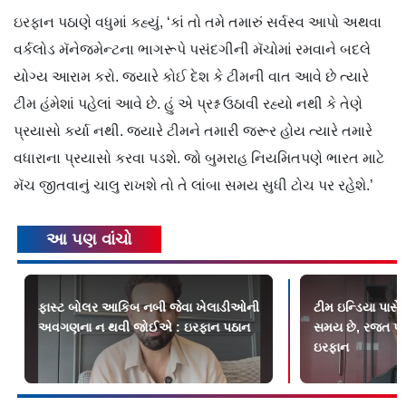
ઇરફાન પઠાણે વધુમાં કહ્યું, ‘કાં તો તમે તમારું સર્વસ્વ આપો અથવા
વર્કલોડ મૅનેજમેન્ટના ભાગરૂપે પસંદગીની મૅચોમાં રમવાને બદલે
યોગ્ય આરામ કરો. જ્યારે કોઈ દેશ કે ટીમની વાત આવે છે ત્યારે
ટીમ હંમેશાં પહેલાં આવે છે. હું એ પ્રશ્ન ઉઠાવી રહ્યો નથી કે તેણે
પ્રયાસો કર્યા નથી. જ્યારે ટીમને તમારી જરૂર હોય ત્યારે તમારે
વધારાના પ્રયાસો કરવા પડશે. જો બુમરાહ નિયમિતપણે ભારત માટે
મૅચ જીતવાનું ચાલુ રાખશે તો તે લાંબા સમય સુધી ટોચ પર રહેશે.’
આ પણ વાંચો
ફાસ્ટ બોલર આકિબ નબી જેવા ખેલાડીઓની
ટીમ ઇન્ડિયા પાસે 
અવગણના ન થવી જોઈએ : ઇરફાન પઠાન
સમય છે, રજત પા
ઇરફાન