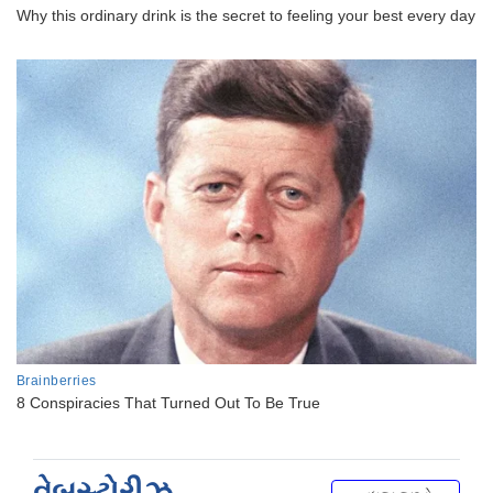
વેબસ્ટોરીઝ