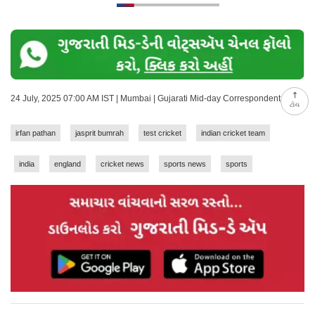
24 July, 2025 07:00 AM IST | Mumbai | Gujarati Mid-day Correspondent
ટોચ
irfan pathan
jasprit bumrah
test cricket
indian cricket team
india
england
cricket news
sports news
sports