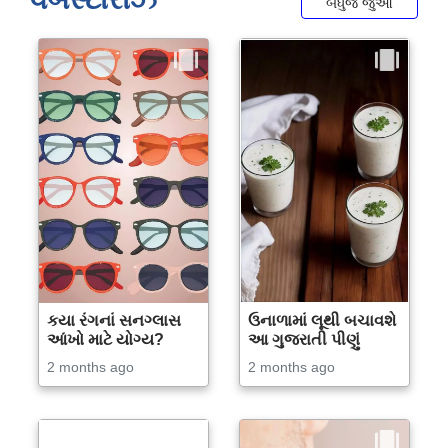
બધુજ જુઓ
કયા રંગનાં સનગ્લાસ
ઉનાળામાં લૂથી બચાવશે
આંખો માટે યોગ્ય?
આ ગુજરાતી પીણું
2 months ago
2 months ago