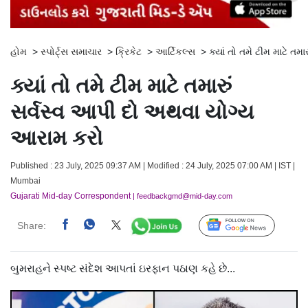
હોમ
>
સ્પોર્ટ્સ સમાચાર
>
ક્રિકેટ
>
આર્ટિકલ્સ
>
ક્યાં તો તમે ટીમ માટે ત
ક્યાં તો તમે ટીમ માટે તમારું
સર્વસ્વ આપી દો અથવા યોગ્ય
આરામ કરો
Published : 23 July, 2025 09:37 AM | Modified : 24 July, 2025 07:00 AM | IST |
Mumbai
Gujarati Mid-day Correspondent
| feedbackgmd@mid-day.com
Share:
Follow Us
બુમરાહને સ્પષ્ટ સંદેશ આપતાં ઇરફાન પઠાણ કહે છે...