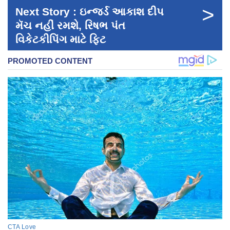
>
Next Story : ઇન્જર્ડ આકાશ દીપ
મૅચ નહીં રમશે, રિષભ પંત
વિકેટકીપિંગ માટે ફિટ