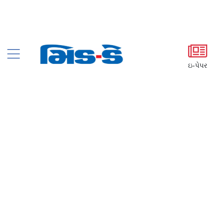
ઇ-પેપર