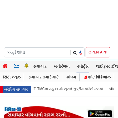
|
OPEN APP
સમાચાર
મનોરંજન
સ્પોર્ટ્સ
લાઈફસ્ટાઈલ
સિટી ન્યૂઝ
સમાચાર તમારે માટે
કૉલમ
શૉટ વિડિઓઝ
મહુઆ મોઇત્રાને સુપ્રીમ કોર્ટનો ઝટકો
બૉમ્બની ધમકી બાદ મુંબઈમાં હાઈ ઍલર્ટ:
બ્રેકિંગ સમાચાર