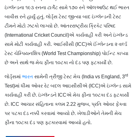
ઇંગ્લૅન્ડના ૧૯૩ રનના ટાર્ગેટ સામે ૧૭૦ રને ઑલઆઉટ થઈ ભારત
બાવીસ રને હાર્યું હતું. લોર્ડ્સ ટેસ્ટ જીત્યા બાદ ઇંગ્લૅન્ડની ટેસ્ટ
ટીમને મોટો ઝટકો લાગ્યો છે. આંતરરાષ્ટ્રીય ક્રિકેટ પરિષદ
(International Cricket Council)એ કાર્યવાહી કરી અને ઇંગ્લૅન્ડ
સામે મોટી કાર્યવાહી કરી. આઈસીસી (ICC)એ ઈંગ્લેન્ડના ૨ વર્લ્ડ
ટેસ્ટ ચેમ્પિયનશિપ (World Test Championship) પોઈન્ટ કાપ્યા
છે અને સાથે જ મેચ ફીના ૧૦ટકા નો દંડ પણ ફટકાર્યો છે.
rd
લોર્ડ્સમાં
ભારત
સામેની ત્રીજી ટેસ્ટ મેચ (India vs England, 3
Test)માં ધીમા ઓવર રેટ બદલ આઇસીસીએ (ICC)એ ઇંગ્લૅન્ડ સામે
કાર્યવાહી કરી છે. ઇંગ્લૅન્ડને ICCએ મેચ ફીના ૧૦ટકા દંડ ફટકાર્યો
છે. ICC આચાર સંહિતાના કલમ 2.22 મુજબ, પ્રતિ ઓવર ફેંકવા
પર ૫ટકા દંડ નક્કી કરવામાં આવ્યો છે. ખેલાડીઓને તેમની મેચ
ફીના ૧૦ટકા દંડ પણ ફટકારવામાં આવ્યો હતો.