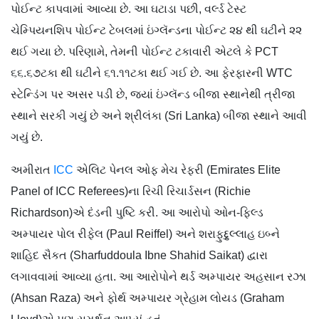
પોઈન્ટ કાપવામાં આવ્યા છે. આ ઘટાડા પછી, વર્લ્ડ ટેસ્ટ
ચેમ્પિયનશિપ પોઈન્ટ ટેબલમાં ઇંગ્લૅન્ડના પોઈન્ટ ૨૪ થી ઘટીને ૨૨
થઈ ગયા છે. પરિણામે, તેમની પોઈન્ટ ટકાવારી એટલે કે PCT
૬૬.૬૭ટકા થી ઘટીને ૬૧.૧૧ટકા થઈ ગઈ છે. આ ફેરફારની WTC
સ્ટેન્ડિંગ પર અસર પડી છે, જ્યાં ઇંગ્લૅન્ડ બીજા સ્થાનેથી ત્રીજા
સ્થાને સરકી ગયું છે અને શ્રીલંકા (Sri Lanka) બીજા સ્થાને આવી
ગયું છે.
અમીરાત
ICC
એલિટ પેનલ ઓફ મેચ રેફરી (Emirates Elite
Panel of ICC Referees)ના રિચી રિચાર્ડસન (Richie
Richardson)એ દંડની પુષ્ટિ કરી. આ આરોપો ઓન-ફિલ્ડ
અમ્પાયર પોલ રીફેલ (Paul Reiffel) અને શરાફુદ્દુલ્લાહ ઇબ્ને
શાહિદ સૈકત (Sharfuddoula Ibne Shahid Saikat) દ્વારા
લગાવવામાં આવ્યા હતા. આ આરોપોને થર્ડ અમ્પાયર અહસાન રઝા
(Ahsan Raza) અને ફોર્થ અમ્પાયર ગ્રેહામ લોયડ (Graham