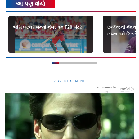
આ પણ વાંચો
જૉસ બટલર બન્યો નંબર વન T20 બૅટર
ઇંગ્લૅન્ડની નૅશ
ઇચ્છા રાખે છે સ્ટો
ADVERTISEMENT