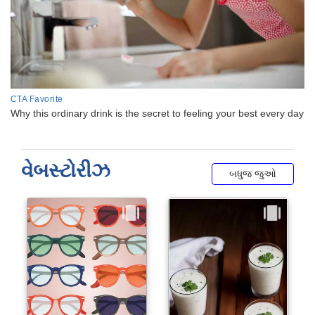
વેબસ્ટોરીઝ
બધુજ જુઓ