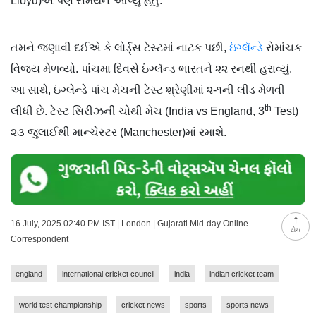
Lloyd)એ પણ સમર્થન આપ્યું હતું.
તમને જણાવી દઈએ કે લોર્ડ્સ ટેસ્ટમાં નાટક પછી,
ઇંગ્લૅન્ડે
રોમાંચક
વિજય મેળવ્યો. પાંચમા દિવસે ઇંગ્લૅન્ડ ભારતને ૨૨ રનથી હરાવ્યું.
આ સાથે, ઇંગ્લેન્ડે પાંચ મેચની ટેસ્ટ શ્રેણીમાં ૨-૧ની લીડ મેળવી
th
લીધી છે. ટેસ્ટ સિરીઝની ચોથી મેચ (India vs England, 3
Test)
૨૩ જુલાઈથી માન્ચેસ્ટર (Manchester)માં રમાશે.
16 July, 2025 02:40 PM IST | London | Gujarati Mid-day Online
ટોચ
Correspondent
england
international cricket council
india
indian cricket team
world test championship
cricket news
sports
sports news