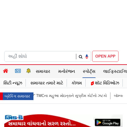
|
OPEN APP
સમાચાર
મનોરંજન
સ્પોર્ટ્સ
લાઈફસ્ટાઈલ
સિટી ન્યૂઝ
સમાચાર તમારે માટે
કૉલમ
શૉટ વિડિઓઝ
રાને સુપ્રીમ કોર્ટનો ઝટકો
બૉમ્બની ધમકી બાદ મુંબઈમાં હાઈ ઍલર્ટ: શહેરની સુ
બ્રેકિંગ સમાચાર