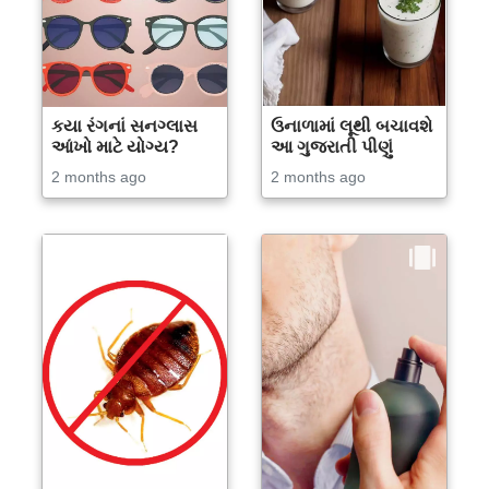
કયા રંગનાં સનગ્લાસ
ઉનાળામાં લૂથી બચાવશે
આંખો માટે યોગ્ય?
આ ગુજરાતી પીણું
2 months ago
2 months ago