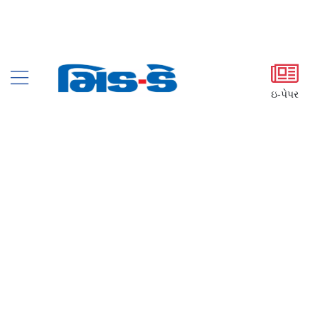
ઇ-પેપર