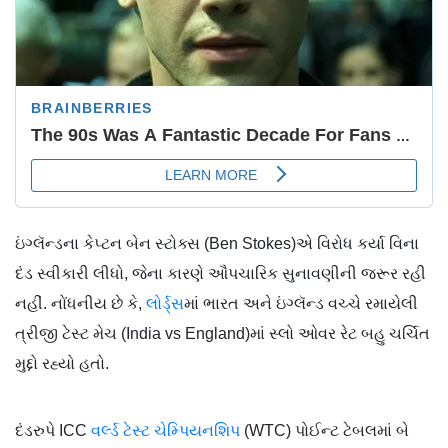
ઇંગ્લૅન્ડના કેપ્ટન બેન સ્ટોક્સ (Ben Stokes)એ વિરોધ કર્યા વિના
દંડ સ્વીકારી લીધો, જેના કારણે ઔપચારિક સુનાવણીની જરૂર રહી
નહીં. નોંધનીય છે કે,
લોર્ડ્સ
માં ભારત અને ઇંગ્લૅન્ડ વચ્ચે રમાયેલી
ત્રીજી ટેસ્ટ મેચ (India vs England)માં સ્લો ઓવર રેટ બહુ ચર્ચિત
મુદ્દો રહ્યો હતો.
દંડરુપે ICC
વર્લ્ડ ટેસ્ટ ચેમ્પિયનશિપ
(WTC) પોઈન્ટ ટેબલમાં બે