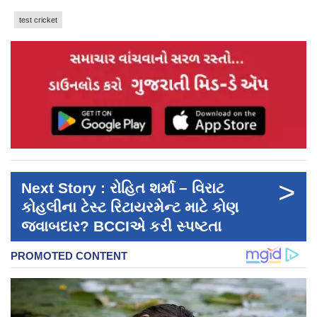
test cricket
>
Next Story : રોહિત શર્મા – વિરાટ
કોહલીના ટેસ્ટ રિટાયરમેન્ટ માટે કોણ
જવાબદાર? BCCIએ કરી સ્પષ્ટતા