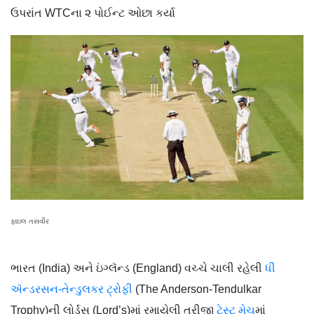
ઉપરાંત WTCના ૨ પોઈન્ટ ઓછા કર્યા
ફાઇલ તસવીર
ભારત (India) અને ઇંગ્લૅન્ડ (England) વચ્ચે ચાલી રહેલી
ધી
ઍન્ડરસન-તેન્ડુલકર ટ્રોફી
(The Anderson-Tendulkar
Trophy)ની લોર્ડ્સ (Lord’s)માં રમાયેલી ત્રીજી
ટેસ્ટ મેચ
માં