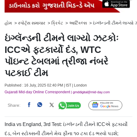
હોમ
>
સ્પોર્ટ્સ સમાચાર
>
ક્રિકેટ
>
આર્ટિકલ્સ
>
ઇંગ્લૅન્ડની ટીમને લાગ્ય
ઇંગ્લૅન્ડની ટીમને લાગ્યો ઝટકોઃ
ICCએ ફટકાર્યો દંડ, WTC
પૉઇન્ટ ટેબલમાં ત્રીજા નંબરે
પટકાઈ ટીમ
Published : 16 July, 2025 02:40 PM | IST | London
Gujarati Mid-day Online Correspondent
| gmddigital@mid-day.com
Share:
Follow Us
India vs England, 3rd Test: ઇંગ્લૅન્ડની ટીમને ICCએ ફટકાર્યો
દંડ, બેન સ્ટોક્સની ટીમને મેચ ફીના ૧૦ ટકા દંડ ભરવો પડશે;