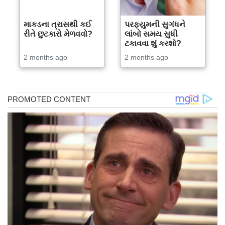
માકડના ત્રાસથી કઈ
પરફ્યુમની સુગંધને
રીતે છુટકારો મેળવવો?
લાંબો સમય સુધી
ટકાવવા શું કરશો?
2 months ago
2 months ago