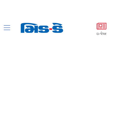
ઇ-પેપર