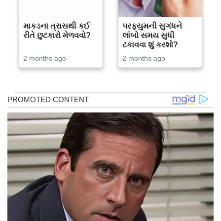
માકડના ત્રાસથી કઈ
પરફ્યુમની સુગંધને
રીતે છુટકારો મેળવવો?
લાંબો સમય સુધી
ટકાવવા શું કરશો?
2 months ago
2 months ago