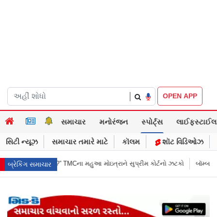
|
OPEN APP
સમાચાર
મનોરંજન
સ્પોર્ટ્સ
લાઈફસ્ટાઈલ
સિટી ન્યૂઝ
સમાચાર તમારે માટે
કૉલમ
શૉટ વિડિઓઝ
રાને સુપ્રીમ કોર્ટનો ઝટકો
બૉમ્બની ધમકી બાદ મુંબઈમાં હાઈ ઍલર્ટ: શહેરની સુ
બ્રેકિંગ સમાચાર