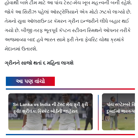
હોવાથી બન્ને ટીમ માટે આ પાંચ ટેસ્ટ-મૅચ ખૂબ મહત્ત્વની બની રહેશે.
જોકે આ સિરીઝ પહેલાં ઑસ્ટ્રેલિયાને એક મોટો ઝટકો લાગ્યો છે.
તેમનો યુવા ઑલરાઉન્ડર કૅમરન ગ્રીન ઇન્જરીને લીધે બહાર થઈ
ગયો છે. બીજી તરફ ભૂતપૂર્વ કૅપ્ટન સ્ટીવન સ્મિથને ઓપનર તરીકે
અજમાવ્યા બાદ હવે ભારત સામે ફરી તેના ફેવરિટ ચોથા ક્રમાંકે
મેદાનમાં ઉતારશે.
ગ્રીનને સાજો થતાં ૬ મહિના લાગશે
આ પણ વાંચો
Sri Lanka vs India ની ટૅસ્ટ મૅચ ફ્રી ફ્રી
પાંચ સપ્ટેમ્બરે 
ફ્રી! શ્રીલંકા ક્રિકેટ બોર્ડની જાહેરાત
દુબઈમાં ભારત-પાક