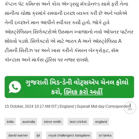
કૅપ્ટન પૅટ કમિન્સ અને કોચ ઍન્ડ્રયુ મૅક્ડોનલ્ડ સામે ફરી તેના
માનીતા ચોથા ક્રમાંકે રમવાની ઇચ્છા વ્યક્ત કરી છે અને બન્નેએ
તેની ઇચ્છાને માન આપીને સ્વીકાર કર્યો હતો. જોકે હવે
ઑસ્ટ્રેલિયન સિલેક્ટરોએ ઉસ્માન ખ્વાજાનો નવો ઓપનર પાર્ટનર
શોધવો પડશે. સિલેક્ટરો એ માટે ભારત A અને ઑસ્ટ્રેલિયા A
ટીમની સિરીઝ પર અને ખાસ કરીને કૅમરન બૅન્ક્રોફ્ટ, સૅમ
કૉન્ટાસ અને માર્કસ હૅરિસ પર નજર રાખશે.
15 October, 2024 10:17 AM IST | England | Gujarati Mid-day Correspondent
ટોચ
india
australia
steve smith
test cricket
england
david warner
ipl
royal challengers bangalore
sri lanka