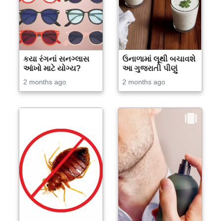
કયા રંગનાં સનગ્લાસ
ઉનાળામાં લૂથી બચાવશે
આંખો માટે યોગ્ય?
આ ગુજરાતી પીણું
2 months ago
2 months ago