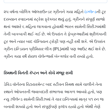
૨૫ વર્ષના બોલિંગ ઑલરાઉન્ડર ગ્રીનને ગયા મહિને
ઇંગ્લૅન્ડ
ની ટૂર
દરમ્યાન સ્પાઇનમાં સ્ટ્રેસ ફ્રૅક્ચર થયું હતું. ગ્રીનને સંપૂર્ણ સાજો
થતાં આશરે ૬ મહિના લાગવાના હોવાથી ભારત સામેની સિરીઝમાંથી
તેની બાકબાકી થઈ ગઈ છે. એ ઉપરાંત તે ફેબ્રુઆરીમાં શ્રીલંકાની
ટૂર અને ત્યાર બાદ ચૅમ્પિયન ટ્રોફી પણ નહીં રમી શકે. એ ઉપરાંત
ગ્રીન ઇન્ડિયન પ્રીમિયર લીગ (IPL)માંથી પણ આઉટ થઈ શકે છે.
ગ્રીન ગયા વર્ષે રૉયલ ચૅલેન્જર્સ બૅન્ગલોર વતી રમ્યો હતો.
સ્મિથની વિનંતી કૅપ્ટન અને કોચે મંજૂર રાખી
ડેવિડ વૉર્નરના રિટાયરમેન્ટ બાદ સ્ટીવન સ્મિથ સામે ચાલીને તેના
સ્થાને ઓપનરની જવાબદારી સંભાળવા આગળ આવ્યો હતો, પણ
ન્યુ ઝીલૅન્ડ સામેની સિરીઝમાં તે ચાર ઇનિંગ્સમાં માત્ર ૫૧ રન જ
બનાવી શક્યો હતો અને સંપૂર્ણપણે ફ્લૉપ રહ્યો હતો એથી તેણે