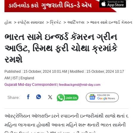
હોમ
>
સ્પોર્ટ્સ સમાચાર
>
ક્રિકેટ
>
આર્ટિકલ્સ
>
ભારત સામે ઇન્જર્ડ કૅમરન
ભારત સામે ઇન્જર્ડ કૅમરન ગ્રીન
આઉટ, સ્મિથ ફરી ચોથા ક્રમાંકે
રમશે
Published : 15 October, 2024 10:01 AM | Modified : 15 October, 2024 10:17
AM | IST | England
Gujarati Mid-day Correspondent
| feedbackgmd@mid-day.com
Share:
Follow Us
આૅસ્ટ્રેલિયન આૅલરાઉન્ડરને સ્પાઇનની ઇન્જરીમાંથી સાજો થતાં ૬
મહિના લાગવાના હોવાથી આવતા મહિને શરૂ થનારી ભારત સામેની