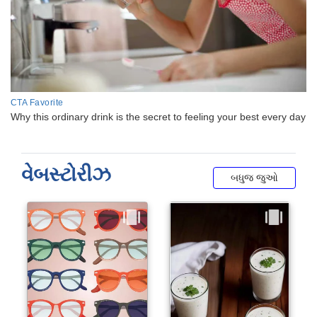
વેબસ્ટોરીઝ
બધુજ જુઓ