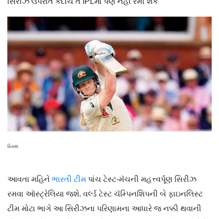
સિરીઝ ઉપરાંત કદાચ તે IPLમાં પણ નહીં રમી શકે
સ્મિથ
આવતા મહિને
ભારતી ટીમ
પાંચ ટેસ્ટ-મૅચની મહત્ત્વર્પૂણ સિરીઝ
રમવા ઑસ્ટ્રેલિયા જશે. વર્લ્ડ ટેસ્ટ ચૅમ્પિનશિપની બે ફાઇનલિસ્ટ
ટીમ મોટા ભાગે આ સિરીઝના પરિણામના આધારે જ નક્કી થવાની