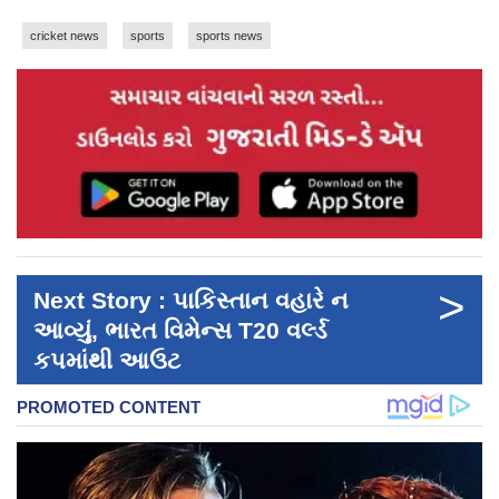
cricket news
sports
sports news
>
Next Story : પાકિસ્તાન વહારે ન
આવ્યું, ભારત વિમેન્સ T20 વર્લ્ડ
કપમાંથી આઉટ