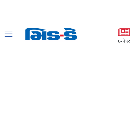
ઇ-પેપર