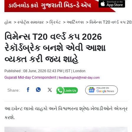
હોમ
>
સ્પોર્ટ્સ સમાચાર
>
ક્રિકેટ
>
આર્ટિકલ્સ
>
વિમેન્સ T20 વર્લ્ડ કપ 2
વિમેન્સ T20 વર્લ્ડ કપ 2026
રેકૉર્ડબ્રેક બનશે એવી આશા
વ્યક્ત કરી જય શાહે
Published : 08 June, 2026 02:43 PM | IST | London
Gujarati Mid-day Correspondent
| feedbackgmd@mid-day.com
Share:
Follow Us
આ ઇવેન્ટ લાખો ચાહકો અને વિશ્વભરના શ્રેષ્ઠ ખેલાડીઓને એકત્ર
કરશે.