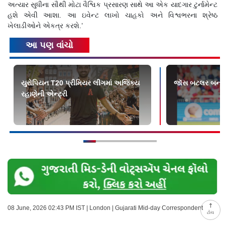
અત્યાર સુધીના સૌથી મોટા વૈશ્વિક પ્રસારણ સાથે આ એક યાદગાર ટુર્નામેન્ટ
હશે એવી આશા. આ ઇવેન્ટ લાખો ચાહકો અને વિશ્વભરના શ્રેષ્ઠ
ખેલાડીઓને એકત્ર કરશે.’
આ પણ વાંચો
યુરોપિયન T20 પ્રીમિયર લીગમાં અજિંક્ય
જૉસ બટલર બન્યો
રહાણેની એન્ટ્રી
08 June, 2026 02:43 PM IST | London | Gujarati Mid-day Correspondent
ટોચ