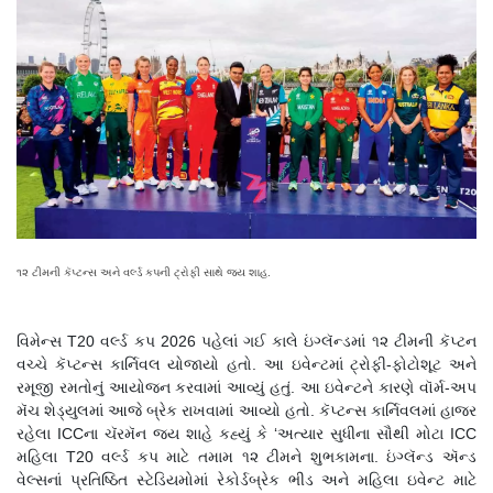
૧૨ ટીમની કૅપ્ટન્સ અને વર્લ્ડ કપની ટ્રોફી સાથે જય શાહ.
વિમેન્સ T20 વર્લ્ડ કપ 2026 પહેલાં ગઈ કાલે ઇંગ્લૅન્ડમાં ૧૨ ટીમની કૅપ્ટન
વચ્ચે કૅપ્ટન્સ કાર્નિવલ યોજાયો હતો. આ ઇવેન્ટમાં ટ્રોફી-ફોટોશૂટ અને
રમૂજી રમતોનું આયોજન કરવામાં આવ્યું હતું. આ ઇવેન્ટને કારણે વૉર્મ-અપ
મૅચ શેડ્યુલમાં આજે બ્રેક રાખવામાં આવ્યો હતો. કૅપ્ટન્સ કાર્નિવલમાં હાજર
રહેલા ICCના ચૅરમૅન જય શાહે કહ્યું કે ‘અત્યાર સુધીના સૌથી મોટા ICC
મહિલા T20 વર્લ્ડ કપ માટે તમામ ૧૨ ટીમને શુભકામના. ઇંગ્લૅન્ડ ઍન્ડ
વેલ્સનાં પ્રતિષ્ઠિત સ્ટેડિયમોમાં રેકોર્ડબ્રેક ભીડ અને મહિલા ઇવેન્ટ માટે