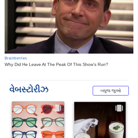
વેબસ્ટોરીઝ
બધુજ જુઓ