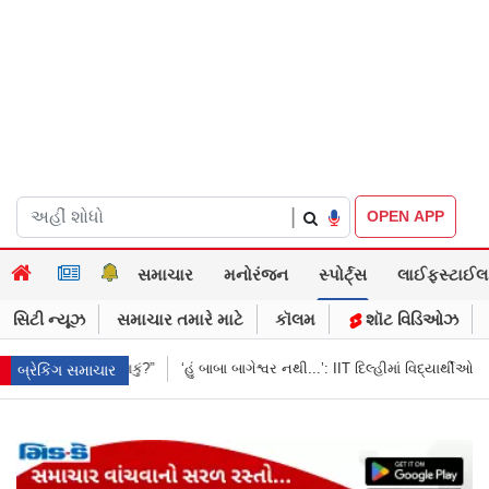
|
OPEN APP
સમાચાર
મનોરંજન
સ્પોર્ટ્સ
લાઈફસ્ટાઈલ
સિટી ન્યૂઝ
સમાચાર તમારે માટે
કૉલમ
શૉટ વિડિઓઝ
્વર નથી...’: IIT દિલ્હીમાં વિદ્યાર્થીઓ સાથે PM મોદીનો રમુજી સંવાદ
થાણે: શાળાના 
બ્રેકિંગ સમાચાર