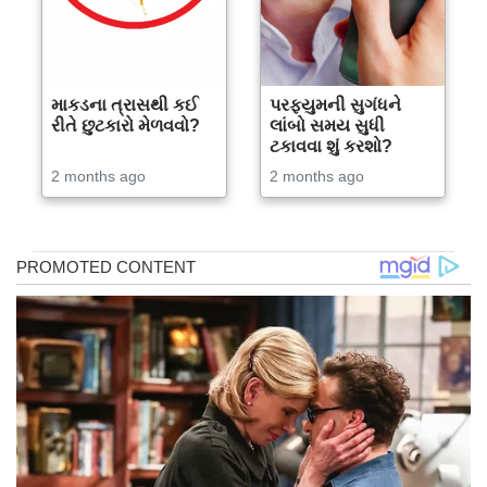
માકડના ત્રાસથી કઈ
પરફ્યુમની સુગંધને
રીતે છુટકારો મેળવવો?
લાંબો સમય સુધી
ટકાવવા શું કરશો?
2 months ago
2 months ago