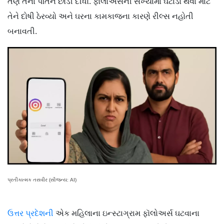
તેણે તેના પતિને છોડી દીધો. ફોલોઅર્સની સંખ્યામાં ઘટાડો થવા માટે
તેને દોષી ઠેરવ્યો અને ઘરના કામકાજના કારણે રીલ્સ નહોતી
બનાવતી.
પ્રતીકાત્મક તસવીર (સૌજન્ય: AI)
ઉત્તર પ્રદેશની
એક મહિલાના ઇન્સ્ટાગ્રામ ફૉલોઅર્સ ઘટવાના