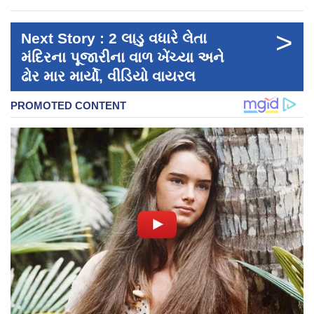
>
Next Story : 2 લાડુ વધારે લેતા
મંદિરના પૂજારીના વાળ ખેંચ્યા અને
ઢોર માર માર્યો, વીડિયો વાયરલ