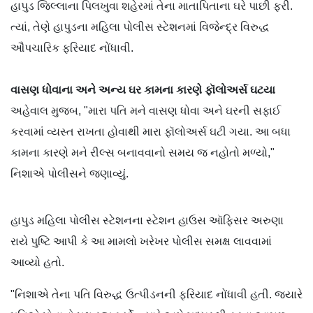
હાપુડ જિલ્લાના પિલખુવા શહેરમાં તેના માતાપિતાના ઘરે પાછી ફરી.
ત્યાં, તેણે હાપુડના મહિલા પોલીસ સ્ટેશનમાં વિજેન્દ્ર વિરુદ્ધ
ઔપચારિક ફરિયાદ નોંધાવી.
વાસણ ધોવાના અને અન્ય ઘર કામના કારણે ફૉલોઅર્સ ઘટયા
અહેવાલ મુજબ, "મારા પતિ મને વાસણ ધોવા અને ઘરની સફાઈ
કરવામાં વ્યસ્ત રાખતા હોવાથી મારા ફૉલોઅર્સ ઘટી ગયા. આ બધા
કામના કારણે મને રીલ્સ બનાવવાનો સમય જ નહોતો મળ્યો,"
નિશાએ પોલીસને જણાવ્યું.
હાપુડ મહિલા પોલીસ સ્ટેશનના સ્ટેશન હાઉસ ઑફિસર અરુણા
રાયે પુષ્ટિ આપી કે આ મામલો ખરેખર પોલીસ સમક્ષ લાવવામાં
આવ્યો હતો.
"નિશાએ તેના પતિ વિરુદ્ધ ઉત્પીડનની ફરિયાદ નોંધાવી હતી. જ્યારે