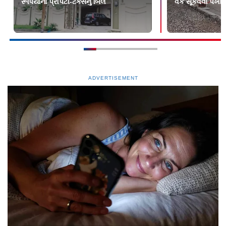
રૂપિયાના પ્રૉપર્ટી-ટૅક્સનું બિલ
વર્ક સૂકવવા પંખા 
ADVERTISEMENT