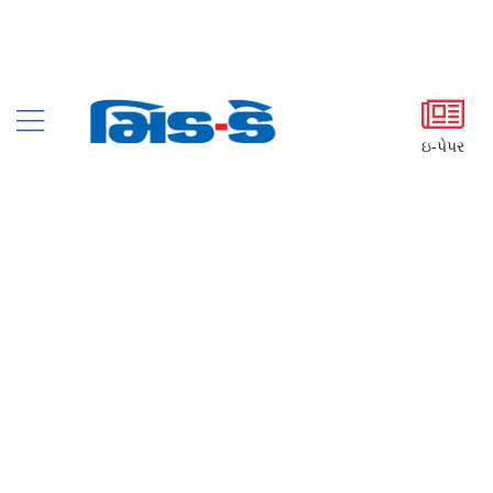
ઇ-પેપર