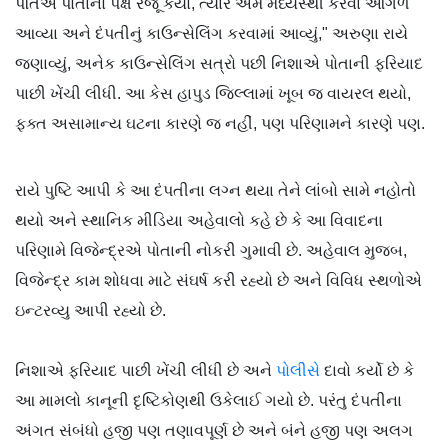
પતિએ પોતાનો પક્ષ રજૂ કર્યો, ત્યારે અમે મધ્યસ્થી કરવા આગળ
આવ્યા અને દંપતીનું કાઉન્સેલિંગ કરવામાં આવ્યું," અરુણા રાયે
જણાવ્યું, અનેક કાઉન્સેલિંગ સત્રો પછી નિશાએ પોતાની ફરિયાદ
પાછી ખેંચી લીધી. આ કેસ હાપુડ જિલ્લામાં ખૂબ જ વાયરલ થયો,
ફક્ત અસામાન્ય ઘટના કારણે જ નહીં, પણ પરિણામને કારણે પણ.
રાયે પુષ્ટિ આપી કે આ દંપતીના લગ્ન થયા તેને લાંબો સામે નહોતો
થયો અને સ્થાનિક મીડિયા અહેવાલો કહે છે કે આ વિવાદના
પરિણામે વિજેન્દ્રએ પોતાની નોકરી ગુમાવી છે. અહેવાલ મુજબ,
વિજેન્દ્ર કામ શોધવા માટે સંઘર્ષ કરી રહ્યો છે અને વિવિધ સ્થળોએ
ઇન્ટરવ્યુ આપી રહ્યો છે.
નિશાએ ફરિયાદ પાછી ખેંચી લીધી છે અને
પોલીસે
દાવો કર્યો છે કે
આ મામલો કાનૂની દૃષ્ટિકોણથી ઉકેલાઈ ગયો છે. પરંતુ દંપતીના
અંગત સંબંધો હજી પણ તણાવપૂર્ણ છે અને બંને હજી પણ અલગ