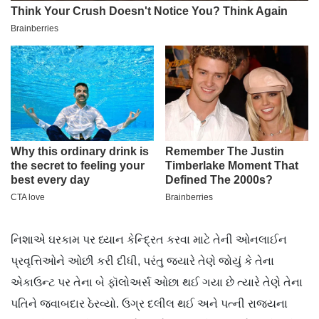
નિશાએ ઘરકામ પર ધ્યાન કેન્દ્રિત કરવા માટે તેની ઓનલાઈન
પ્રવૃત્તિઓને ઓછી કરી દીધી, પરંતુ જ્યારે તેણે જોયું કે તેના
એકાઉન્ટ પર તેના બે ફૉલોઅર્સ ઓછા થઈ ગયા છે ત્યારે તેણે તેના
પતિને જવાબદાર ઠેરવ્યો. ઉગ્ર દલીલ થઈ અને પત્ની રાજ્યના