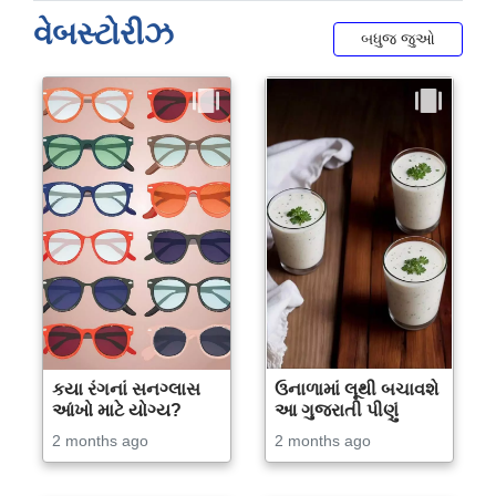
વેબસ્ટોરીઝ
બધુજ જુઓ
કયા રંગનાં સનગ્લાસ
ઉનાળામાં લૂથી બચાવશે
આંખો માટે યોગ્ય?
આ ગુજરાતી પીણું
2 months ago
2 months ago