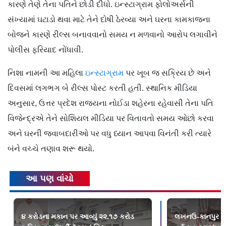
કારણે તેણે તેના પતિને છોડી દીધો. ઇન્સ્ટાગ્રામ ફોલોઅર્સની
સંખ્યામાં ઘટાડો થવા માટે તેને દોષી ઠેરવ્યા અને ઘરના કામકાજના
બોજને કારણે રીલ્સ બનાવવાનો સમય ન મળવાનો આરોપ લગાવીને
પોલીસ ફરિયાદ નોંધાવી.
નિશા નામની આ મહિલા
ઇન્સ્ટાગ્રામ
પર ખૂબ જ સક્રિય છે અને
દિવસમાં લગભગ બે રીલ્સ પોસ્ટ કરતી હતી. સ્થાનિક મીડિયા
અનુસાર, ઉત્તર પ્રદેશ રાજ્યના નોઈડા શહેરના રહેવાસી તેના પતિ
વિજેન્દ્રએ તેને સોશિયલ મીડિયા પર વિતાવતો સમય ઓછો કરવા
અને ઘરની જવાબદારીઓ પર વધુ ધ્યાન આપવા વિનંતી કરી ત્યારે
બંને વચ્ચે તણાવ શરૂ થયો.
આ પણ વાંચો
૪ કરોડના મકાન પર આવ્યું ૨૨.૧૭ કરોડ
લખનઉ-કાનપુર એક્