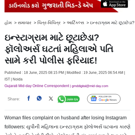
હોમ
>
સમાચાર
>
ચિત્ર-વિચિત્ર
>
આર્ટિકલ્સ
>
ઇન્સ્ટાગ્રામ માટે છૂટાછે
ઇન્સ્ટાગ્રામ માટે છૂટાછેડા?
ફૉલોઅર્સ ઘટતાં મહિલાએ પતિ
સામે કરી પોલીસ ફરિયાદ!
Published : 18 June, 2025 08:15 PM | Modified : 19 June, 2025 06:54 AM |
IST | Noida
Gujarati Mid-day Online Correspondent
| gmddigital@mid-day.com
Share:
Follow Us
Woman files complaint on husband after losing Instagram
followers: યુપીની મહિલાના ઇન્સ્ટાગ્રામ ફૉલોઅર્સ ઘટવાના કારણે