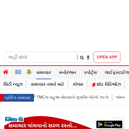
|
OPEN APP
સમાચાર
મનોરંજન
સ્પોર્ટ્સ
લાઈફસ્ટાઈલ
સિટી ન્યૂઝ
સમાચાર તમારે માટે
કૉલમ
શૉટ વિડિઓઝ
ઇત્રાને સુપ્રીમ કોર્ટનો ઝટકો
બૉમ્બની ધમકી બાદ મુંબઈમાં હાઈ ઍલર્ટ: શહેરની
બ્રેકિંગ સમાચાર