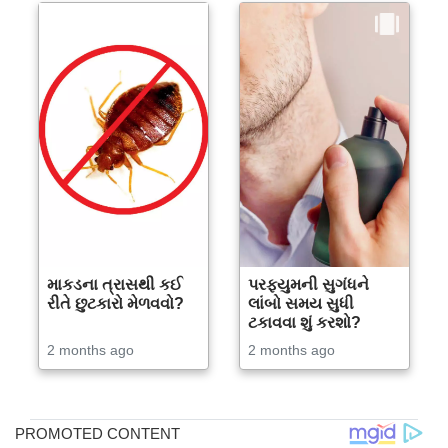
માકડના ત્રાસથી કઈ
પરફ્યુમની સુગંધને
રીતે છુટકારો મેળવવો?
લાંબો સમય સુધી
ટકાવવા શું કરશો?
2 months ago
2 months ago