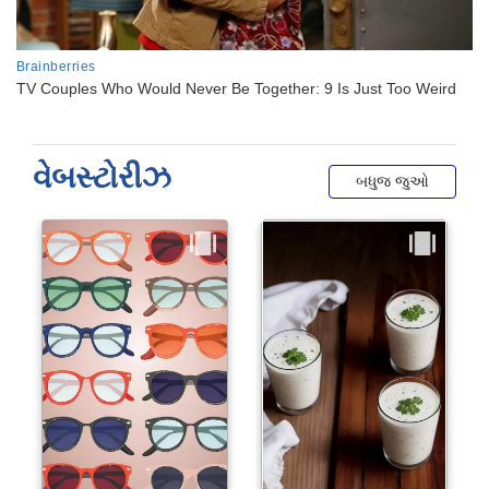
વેબસ્ટોરીઝ
બધુજ જુઓ