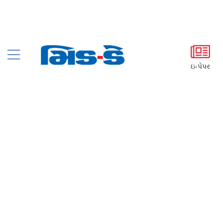
ઇ-પેપર