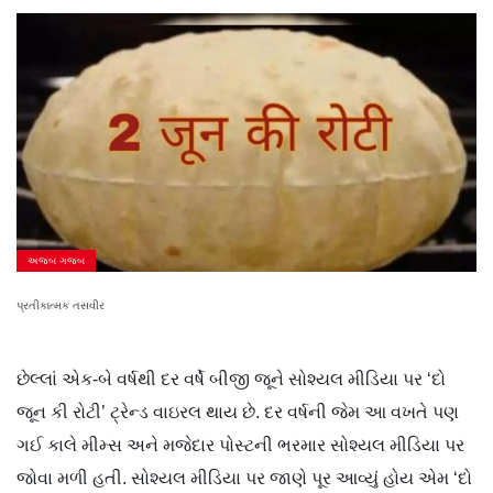
અજબ ગજબ
પ્રતીકાત્મક તસવીર
છેલ્લાં એક-બે વર્ષથી દર વર્ષે બીજી જૂને સોશ્યલ મીડિયા પર ‘દો
જૂન કી રોટી’ ટ્રેન્ડ વાઇરલ થાય છે. દર વર્ષની જેમ આ વખતે પણ
ગઈ કાલે મીમ્સ અને મજેદાર પોસ્ટની ભરમાર સોશ્યલ મીડિયા પર
જોવા મળી હતી. સોશ્યલ મીડિયા પર જાણે પૂર આવ્યું હોય એમ ‘દો