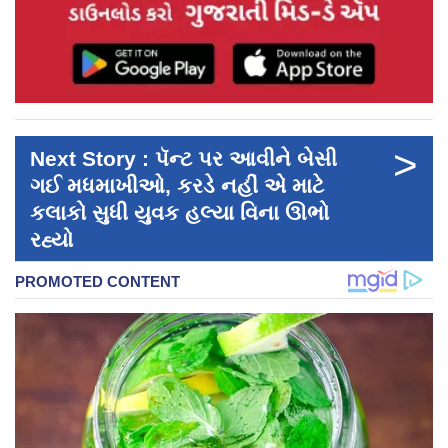
>
Next Story : પૅન્ટ પર આવીને બેસી
ગઈ મધમાખીઓ, કરડે નહીં એ માટે
કલાકો સુધી યુવક હલ્યા વિના ઊભો
રહ્યો