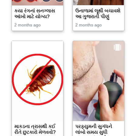
કયા રંગનાં સનગ્લાસ
ઉનાળામાં લૂથી બચાવશે
આંખો માટે યોગ્ય?
આ ગુજરાતી પીણું
2 months ago
2 months ago
માકડના ત્રાસથી કઈ
પરફ્યુમની સુગંધને
રીતે છુટકારો મેળવવો?
લાંબો સમય સુધી