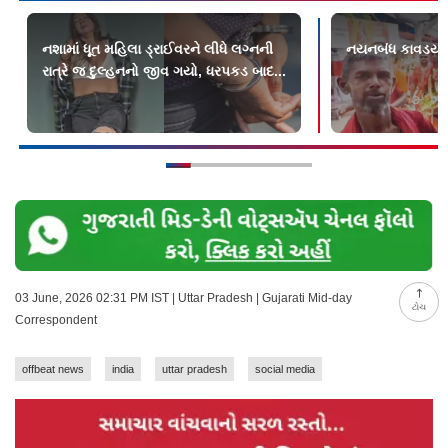
નશામાં ધૂત મહિલા ડ્રાઈવરને લીધે લગ્નની
નયનબંધ કાવડયાત
રાત્રે જ દુલ્હનનો જીવ ગયો, ધરપકડ બાદ...
03 June, 2026 02:31 PM IST | Uttar Pradesh | Gujarati Mid-day
ટોચ
Correspondent
offbeat news
india
uttar pradesh
social media