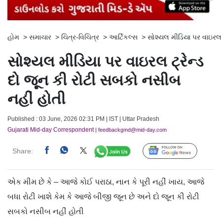
હોમ
>
સમાચાર
>
ચિત્ર-વિચિત્ર
>
આર્ટિકલ્સ
>
સોશ્યલ મીડિયા પર વાઇરલ 
સોશ્યલ મીડિયા પર વાઇરલ ટ્રેન્ડ
દો જૂન કી રોટી સબકો નસીબ
નહીં હોતી
Published : 03 June, 2026 02:31 PM | IST | Uttar Pradesh
Gujarati Mid-day Correspondent
| feedbackgmd@mid-day.com
Share:
Follow Us
એક મીમ છે કે – આજે કોઈ પરાઠા, નાન કે પૂરી નહીં ખાય, આજે
બધા રોટી ખાશે કેમ કે આજે બીજી જૂન છે અને દો જૂન કી રોટી
સબકો નસીબ નહીં હોતી