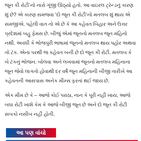
જૂન કી રોટી’નો નારો ગૂંજી ઊઠ્યો હતો. આ વાઇરલ ટ્રેન્ડનું કારણ
શું છે? એ કારણ સમજવા ‘દો જૂન કી રોટી’નો મતલબ શું થાય એ
સમજીએ. પહેલી વાત તો એ છે કે આ કહેવત બિહાર અને ઉત્તર
પ્રદેશમાં બહુ ફેમસ છે. બીજું એમાં જૂનનો મતલબ જૂન મહિનો
નથી. અવધી કે ભોજપુરી ભાષામાં જૂનનો મતલબ થાય પહોર અથવા
તો ટંક. એના પરથી જ કહેવત બની છે દો જૂન કી રોટી. મતલબ કે
બે ટંકનું ભોજન. બોલવા અને લખવામાં જૂનનો મતલબ મહિનાના
જૂન જેવો લાગતો હોવાથી દર વર્ષે જૂન મહિનાની બીજી તારીખે આ
કહેવતની આસપાસ અનેક મીમ્સ ફરતાં થઈ જાય છે.
એક મીમ છે કે – આજે કોઈ પરાઠા, નાન કે પૂરી નહીં ખાય, આજે
બધા રોટી ખાશે કેમ કે આજે બીજી જૂન છે અને દો જૂન કી રોટી
સબકો નસીબ નહીં હોતી.
આ પણ વાંચો