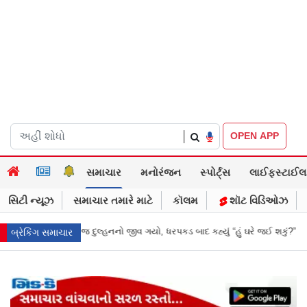
|
OPEN APP
સમાચાર
મનોરંજન
સ્પોર્ટ્સ
લાઈફસ્ટાઈલ
સિટી ન્યૂઝ
સમાચાર તમારે માટે
કૉલમ
શૉટ વિડિઓઝ
 બાદ કહ્યું “હું ઘરે જઈ શકું?”
‘હું બાબા બાગેશ્વર નથી...’: IIT દિલ્હીમાં વિદ્યા
બ્રેકિંગ સમાચાર