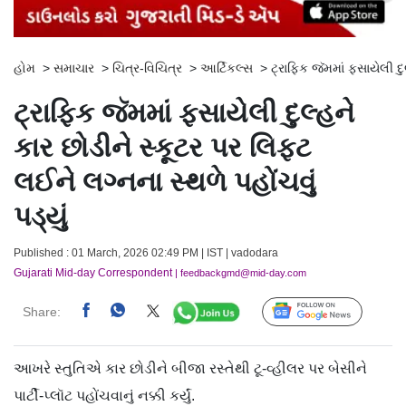
હોમ
>
સમાચાર
>
ચિત્ર-વિચિત્ર
>
આર્ટિકલ્સ
>
ટ્રાફિક જૅમમાં ફસાયેલી દુ
ટ્રાફિક જૅમમાં ફસાયેલી દુલ્હને
કાર છોડીને સ્કૂટર પર લિફ્ટ
લઈને લગ્નના સ્થળે પહોંચવું
પડ્યું
Published : 01 March, 2026 02:49 PM | IST | vadodara
Gujarati Mid-day Correspondent
| feedbackgmd@mid-day.com
Share:
Follow Us
આખરે સ્તુતિએ કાર છોડીને બીજા રસ્તેથી ટૂ-વ્હીલર પર બેસીને
પાર્ટી-પ્લૉટ પહોંચવાનું નક્કી કર્યું.