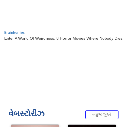
વેબસ્ટોરીઝ
બધુજ જુઓ