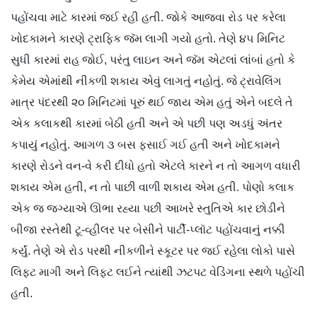
પહોંચવા માટે કારમાં જઈ રહી હતી. જોકે આજવા રોડ પર કરેલા
ખોદકામને કારણે ટ્રાફિક જૅમ લાગી ગયો હતો. તેણે ૪૫ મિનિટ
સુધી કારમાં રાહ જોઈ, પરંતુ લાઇન અને જૅમ એટલાં લાંબાં હતો કે
કેમેય એમાંથી નીકળી શકાય એવું લાગતું નહોતું. જે ટ્રાવેલ‌િંગ
માત્ર પંદરથી ૨૦ મિનિટમાં પૂરું થઈ જાય એમ હતું એને બદલે તે
એક કલાકથી કારમાં બેઠી હતી અને એ પછી પણ અડધું અંતર
કપાયું નહોતું. આગળ ૩ બસ ફસાઈ ગઈ હતી અને ખોદકામને
કારણે રોડને વન-વે કરી દીધો હતો એટલે કારને ન તો આગળ વધારી
શકાય એમ હતી, ન તો પાછી વાળી શકાય એમ હતી. પોણો કલાક
એક જ જગ્યાએ ઊભા રહ્યા પછી આખરે સ્તુતિએ કાર છોડીને
બીજા રસ્તેથી ટૂ-વ્હીલર પર બેસીને પાર્ટી-પ્લૉટ પહોંચવાનું નક્કી
કર્યું. તેણે એ રોડ પરથી નીકળીને સ્કૂટર પર જઈ રહેલા લોકો પાસે
લિફ્ટ માગી અને લિફ્ટ લઈને ત્યાંથી ઝટપટ વેડિંગના સ્થળે પહોંચી
હતી.