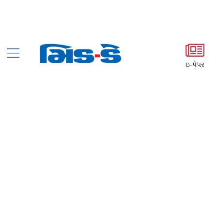
ઇ-પેપર