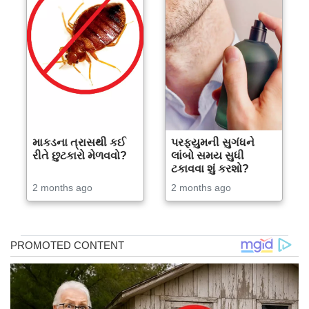
માકડના ત્રાસથી કઈ
પરફ્યુમની સુગંધને
રીતે છુટકારો મેળવવો?
લાંબો સમય સુધી
ટકાવવા શું કરશો?
2 months ago
2 months ago