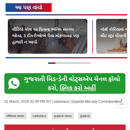
આ પણ વાંચો
વીડિયો કૉલ પર પિતાના અંતિમ સંસ્કાર
નૉર્થ કોરિયામાં 
જોયા, 3 દીકરીઓએ પૈસા મોકલાવ્યા પણ
મીટ સૂપ પીવાની
હાજરી ન આપી
01 March, 2026 02:49 PM IST | vadodara | Gujarati Mid-day Correspondent
ટોચ
offbeat news
vadodara
gujarat news
gujarat