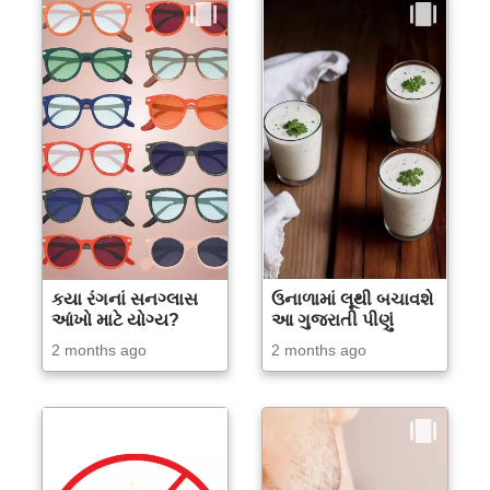
કયા રંગનાં સનગ્લાસ
ઉનાળામાં લૂથી બચાવશે
આંખો માટે યોગ્ય?
આ ગુજરાતી પીણું
2 months ago
2 months ago