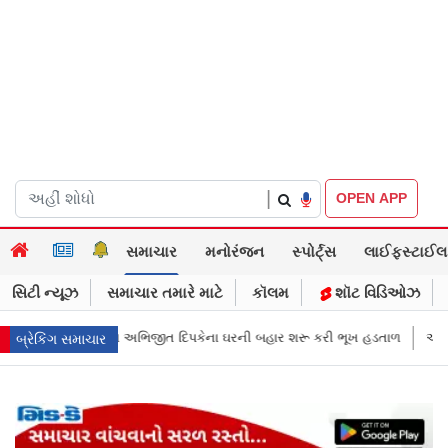
|
OPEN APP
સમાચાર
મનોરંજન
સ્પોર્ટ્સ
લાઈફસ્ટાઈલ
સિટી ન્યૂઝ
સમાચાર તમારે માટે
કૉલમ
શૉટ વિડિઓઝ
 ઘરની બહાર શરૂ કરી ભૂખ હડતાળ
અભિજીત દિપકેએ CJPની નવી નીતિ જાહેર કરી,
બ્રેકિંગ સમાચાર