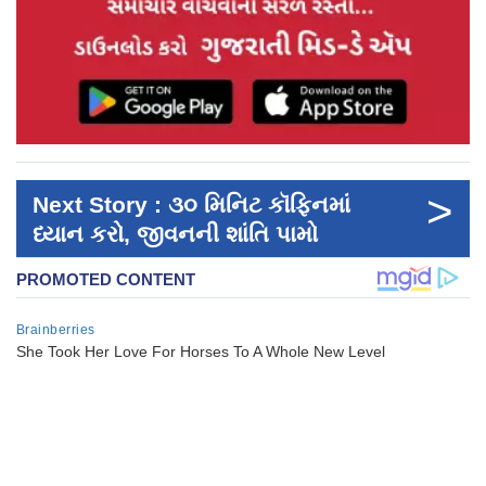
>
Next Story : ૩૦ મિનિટ કૉફિનમાં
ધ્યાન કરો, જીવનની શાંતિ પામો