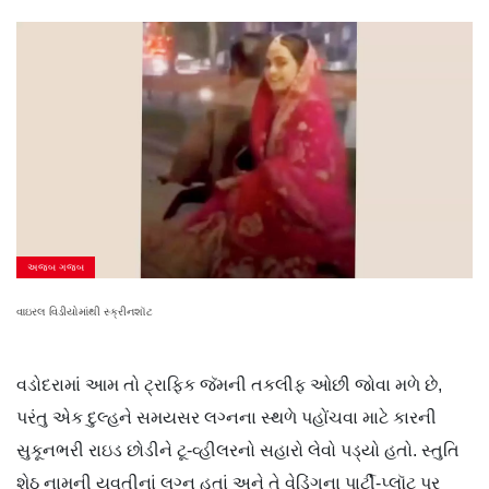
અજબ ગજબ
વાઇરલ વિડીયોમાંથી સ્ક્રીનશૉટ
વડોદરામાં આમ તો ટ્રાફિક જૅમની તકલીફ ઓછી જોવા મળે છે,
પરંતુ એક દુલ્હને સમયસર લગ્નના સ્થળે પહોંચવા માટે કારની
સુકૂનભરી રાઇડ છોડીને ટૂ-વ્હીલરનો સહારો લેવો પડ્યો હતો. સ્તુતિ
શેઠ નામની યુવતીનાં લગ્ન હતાં અને તે વેડિંગના પાર્ટી-પ્લૉટ પર