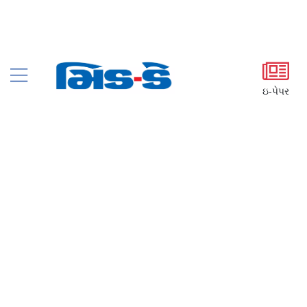
ઇ-પેપર