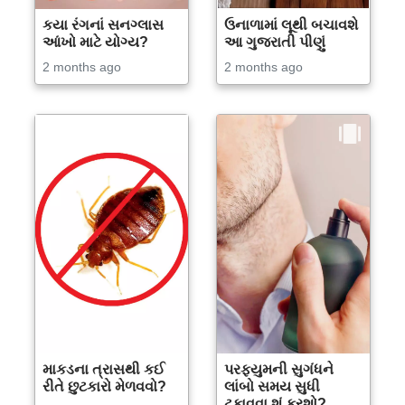
કયા રંગનાં સનગ્લાસ
ઉનાળામાં લૂથી બચાવશે
આંખો માટે યોગ્ય?
આ ગુજરાતી પીણું
2 months ago
2 months ago
માકડના ત્રાસથી કઈ
પરફ્યુમની સુગંધને
રીતે છુટકારો મેળવવો?
લાંબો સમય સુધી
ટકાવવા શું કરશો?