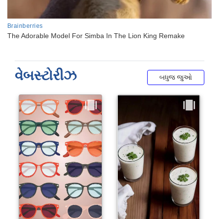
વેબસ્ટોરીઝ
બધુજ જુઓ