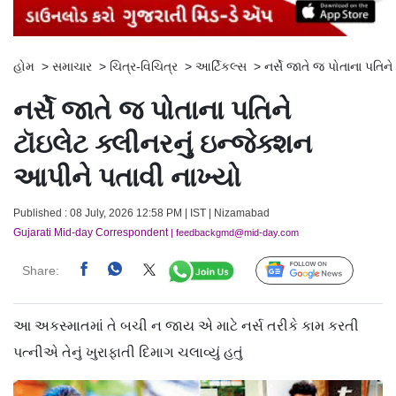
હોમ
>
સમાચાર
>
ચિત્ર-વિચિત્ર
>
આર્ટિકલ્સ
>
નર્સે જાતે જ પોતાના પતિન
નર્સે જાતે જ પોતાના પતિને
ટૉઇલેટ ક્લીનરનું ઇન્જેક્શન
આપીને પતાવી નાખ્યો
Published : 08 July, 2026 12:58 PM | IST | Nizamabad
Gujarati Mid-day Correspondent
| feedbackgmd@mid-day.com
Share:
Follow Us
આ અકસ્માતમાં તે બચી ન જાય એ માટે નર્સ તરીકે કામ કરતી
પત્નીએ તેનું ખુરાફાતી દિમાગ ચલાવ્યું હતું