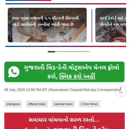
૨૦૦ ગ્રામ વજનની ૫.૫ મીટરની સિલ્કની
વર્લ્ડ રેકૉર્ડ માટે 
સાડી માચીસની ડબ્બીમાં આવી જાય છે
પૌત્રીને કાર ચલ
08 July, 2026 12:58 PM IST | Nizamabad | Gujarati Mid-day Correspondent
ટોચ
telangana
offbeat news
national news
Crime News