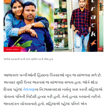
અજબ ગજબ
પોલીસે મરનારની પત્ની અને પ્રેમીને પકડી લીધાં હતાં
આજકાલ પત્નીઓની હિંસાના કિસ્સાઓ ખૂબ જ સાંભળવા મળે છે.
અત્યાર સુધી ઉત્તર ભારતમાં જ સાંભળવા મળતા હતા. જોકે થોડા
દિવસ પહેલાં
તેલંગણ
ના નિઝામાબાદમાં નર્સનું કામ કરતી મહિલાએ
પોતાના પતિની નિર્દયી હત્યા કરી હતી. તેનો હત્યા કરવાનો તરીકો
જબરદસ્ત ચોંકાવનારો હતો. મહિલાએ પહેલાં પતિને એક