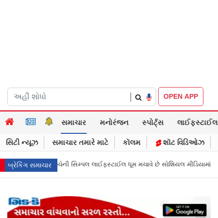
|
OPEN APP
સમાચાર
મનોરંજન
સ્પોર્ટ્સ
લાઈફસ્ટાઈલ
સિટી ન્યૂઝ
સમાચાર તમારે માટે
કૉલમ
શૉટ વિડિઓઝ
ૂમ મચાવે છે સોશિયલ મીડિયામાં
માર્ક ઝુકરબર્ગે માની Metaની ભૂલ, ચાઈલ્ડ અબ્ય
બ્રેકિંગ સમાચાર