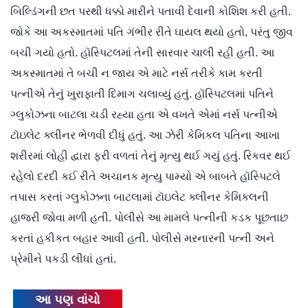
બિલ્ડિંગની છત પરથી ધક્કો મારીને પતાવી દેવાની કોશિશ કરી હતી.
જોકે આ અકસ્માતમાં પતિ ગંભીર રીતે ઘાયલ થયો હતો, પરંતુ જીવ
બચી ગયો હતો. હૉસ્પિટલમાં તેની સારવાર ચાલી રહી હતી. આ
અકસ્માતમાં તે બચી ન જાય એ માટે નર્સ તરીકે કામ કરતી
પત્નીએ તેનું ખુરાફાતી દિમાગ ચલાવ્યું હતું. હૉસ્પિટલમાં પતિને
ગ્લુકોઝના બાટલા ચડી રહ્યા હતા એ વખતે એમાં નર્સ પત્નીએ
ટૉઇલેટ ક્લીનર ભેળવી દીધું હતું. આ ઝેરી કેમિકલ પતિના આખા
શરીરમાં લોહી દ્વારા ફરી વળતાં તેનું મૃત્યુ થઈ ગયું હતું. રિકવર થઈ
રહેલો દરદી કઈ રીતે અચાનક મૃત્યુ પામ્યો એ બાબતે હૉસ્પિટલે
તપાસ કરતાં ગ્લુકોઝના બાટલામાં ટૉઇલેટ ક્લીનર કેમિકલની
હાજરી જોવા મળી હતી. પોલીસે આ મામલે પત્નીની કડક પૂછતાછ
કરતાં હકીકત બહાર આવી હતી. પોલીસે મરનારની પત્ની અને
પ્રેમીને પકડી લીધાં હતાં.
આ પણ વાંચો