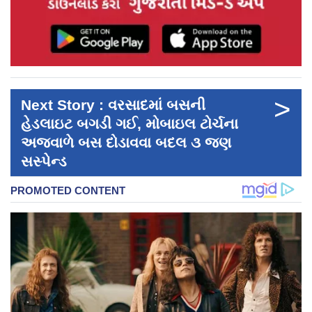
>
Next Story : વરસાદમાં બસની
હેડલાઇટ બગડી ગઈ, મોબાઇલ ટોર્ચના
અજવાળે બસ દોડાવવા બદલ ૩ જણ
સસ્પેન્ડ