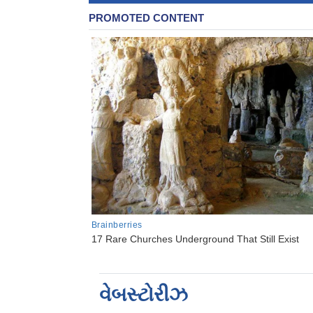
વેબસ્ટોરીઝ