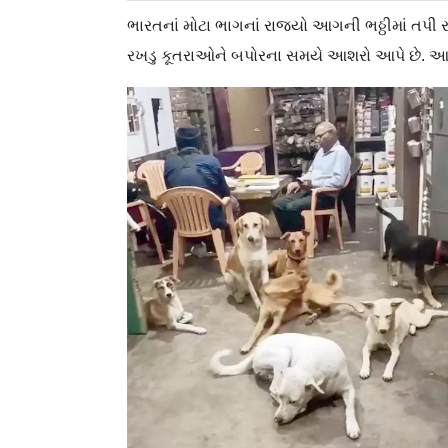
ભારતનાં મોટા ભાગનાં રાજ્યો આગની ભઠ્ઠીમાં તપી રહ
રખડુ કૂતરાઓને બપોરના સમયે આશરો આપે છે. આ 