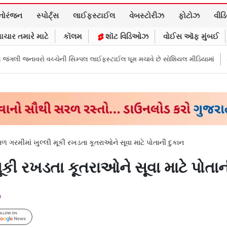
નોરંજન
સ્પોર્ટ્સ
લાઈફસ્ટાઈલ
વેબસ્ટોરીઝ
ફોટોઝ
વીડ
ાચાર તમારે માટે
કૉલમ
શૉટ વિડિઓઝ
વોઈસ ઑફ મુંબઈ
િમ્પલ લાઈફસ્ટાઈલ ધૂમ મચાવે છે સોશિયલ મીડિયામાં
માર્ક ઝુકરબર્ગે માની Met
ળ ગરમીમાં ખુલ્લી મૂકી રખડતા કૂતરાઓને સૂવા માટે પોતાની દુકાન
ૂકી રખડતા કૂતરાઓને સૂવા માટે પોતાન
m
Follow Us