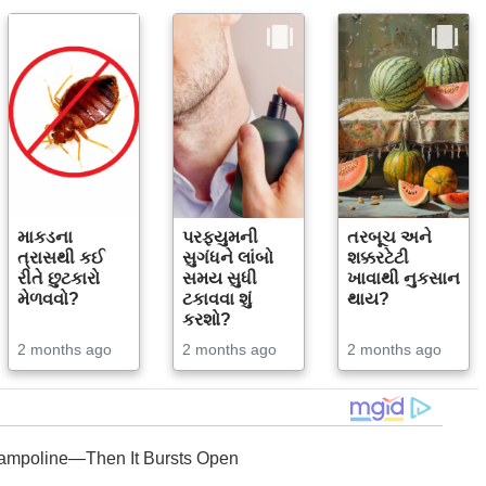
માકડના
પરફ્યુમની
તરબૂચ અને
ત્રાસથી કઈ
સુગંધને લાંબો
શક્કરટેટી
રીતે છુટકારો
સમય સુધી
ખાવાથી નુકસાન
મેળવવો?
ટકાવવા શું
થાય?
કરશો?
2 months ago
2 months ago
2 months ago