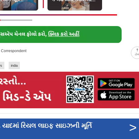
વી
છૂટ્યા
સ્વર્ગીય લખી 
ay Correspondent
ટો
ws
india
>
ની યાદમાં રિયલ લાઇફ સાઇઝની મૂર્તિ