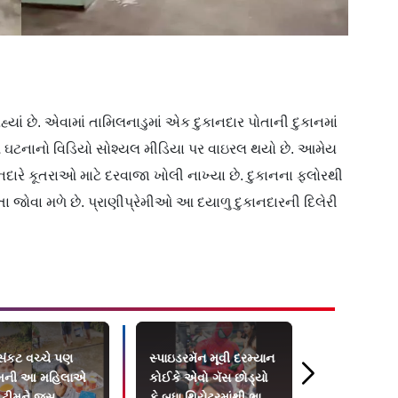
્યાં છે. એવામાં તામિલનાડુમાં એક દુકાનદાર પોતાની દુકાનમાં
ઘટનાનો વિડિયો સોશ્યલ મીડિયા પર વાઇરલ થયો છે. આમેય
નદારે કૂતરાઓ માટે દરવાજા ખોલી નાખ્યા છે. દુકાનના ફ્લોરથી
ોવા મળે છે. પ્રાણીપ્રેમીઓ આ દયાળુ દુકાનદારની દિલેરી
 સંકટ વચ્ચે પણ
સ્પાઇડરમૅન મૂવી દરમ્યાન
પતિએ પત્નીન
ની આ મહિલાએ
કોઈકે એવો ગૅસ છોડ્યો
પિંડદાન કરી દી
યુ ટીમને જૂસ
કે બધા થિયેટરમાંથી ભાગી
વૉટ્સઍપ સ્ટ