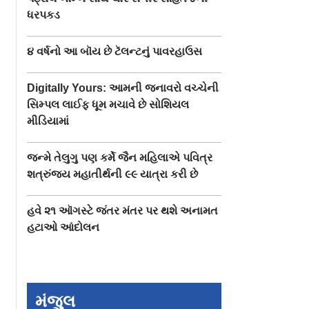
ધરપકડ
૪ વર્ષનો આ બૉય છે ટૅલન્ટનું પાવરહાઉસ
Digitally Yours: આમની જનાવરો વચ્ચેની
સિમ્પલ લાઈફ ધૂમ મચાવે છે સોશિયલ
મીડિયામાં
જન્મે તેલુગુ પણ કર્મે જૈન મહિલાએ પવિત્ર
શત્રુંજય મહાતીર્થની ૯૯ યાત્રા કરી છે
હવે ૨૧ ઑગસ્ટે જંતર મંતર પર થશે અનામત
હટાઓ આંદોલન
ું જીવતેજીવ
કોરોનાથી બચવા અને
મહિલાના પતિ અને
ધું,
૧૫,૦૦૦ રૂપિયાની
સાસુએ યુટ્યુબ પર
મંજુલ
ેટસમાં
લાલચમાં ૩ મહિલાઓએ
વિડિયો જોઈને ઘરે