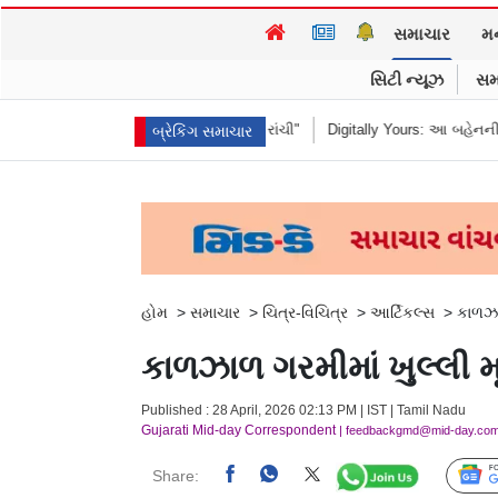
સમાચાર
મ
સિટી ન્યૂઝ
સમ
યું "હબીબી, કમ ટુ રાંચી"
Digitally Yours: આ બહેનની જંગલી જનાવરો વચ્ચેની સ
બ્રેકિંગ સમાચાર
હોમ
>
સમાચાર
>
ચિત્ર-વિચિત્ર
>
આર્ટિકલ્સ
>
કાળઝા
કાળઝાળ ગરમીમાં ખુલ્લી મ
Published : 28 April, 2026 02:13 PM | IST | Tamil Nadu
Gujarati Mid-day Correspondent
| feedbackgmd@mid-day.co
Share: