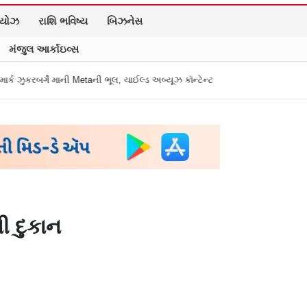
િયોઝ
રાશિ ભવિષ્ય
બિઝનેસ
મંજુલ આર્કાઇવ્સ
aની ભૂલ, ચાઈલ્ડ અબ્યૂઝ કૉન્ટેન્ટ અને ડીપફેક પર માગી માફી
"અધિકારીએ મારા ગુ
ી દુકાન