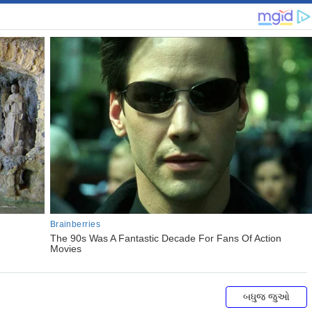
બધુજ જુઓ