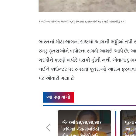
કાળઝાળ ગરમીમાં ખુલ્લી મૂકી રખડતા કૂતરાઓને સૂવા માટે પોતાની દુકાન
ભારતનાં મોટા ભાગનાં રાજ્યો આગની ભઠ્ઠીમાં તપી રહ
રખડુ કૂતરાઓને બપોરના સમયે આશરો આપે છે. આ 
ગરમીને કારણે બપોરે ઘરાકી હોતી નથી એવામાં દુકા
લઈને કાઉન્ટર પર રખડતા કૂતરાઓ આરામ ફરમાવતા જ
પર ઓવારી ગયા છે.
આ પણ વાંચો
બૅન્કમાં 99,99,99,997
પૂરના
રૂપિયા! ગૅસ-સબસિડી
આસામ
ચેક કરવા ગયેલી મહિલા
રેસ્ક્