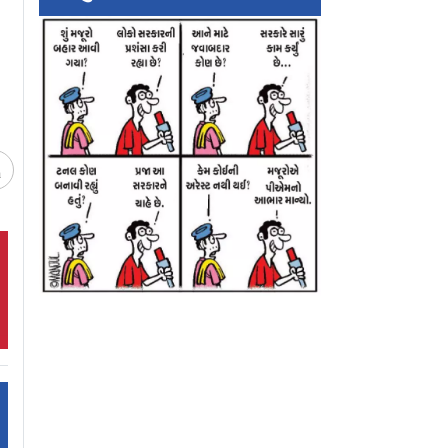
નાખ્યું
માથું મૂંડાવી નાખ્યું
ડિલિવરીનો પ્રયાસ ક
પછી...
ચ