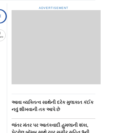
ADVERTISEMENT
are
આવા વ્યક્તિત્વ સાથેની દરેક મુલાકાત કંઈક
નવું શીખવાની તક આપે છે
જંતર મંતર પર આતંકવાદી હુમલાની શંકા,
પેટ્રોલ બૉમ્બ સાથે ચાર સગીર સહિત 9ની