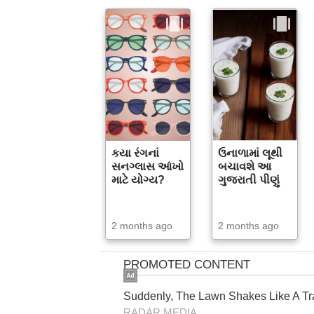
કયા રંગનાં
ઉનાળામાં લૂથી
સનગ્લાસ આંખો
બચાવશે આ
માટે યોગ્ય?
ગુજરાતી પીણું
2 months ago
2 months ago