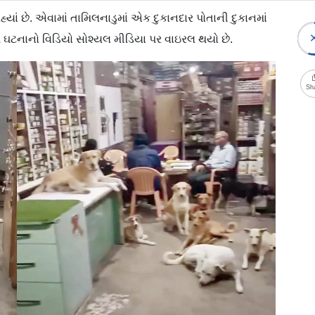
્યાં છે. એવામાં તામિલનાડુમાં એક દુકાનદાર પોતાની દુકાનમાં
ઘટનાનો વિડિયો સોશ્યલ મીડિયા પર વાઇરલ થયો છે.
Sh