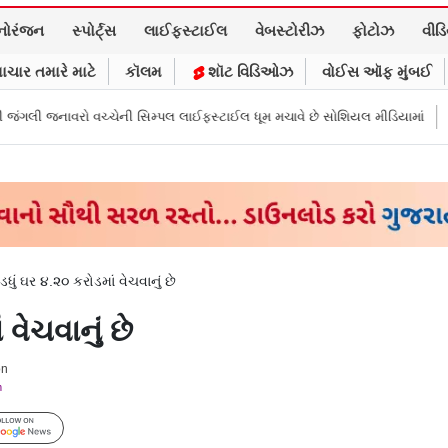
નોરંજન
સ્પોર્ટ્સ
લાઈફસ્ટાઈલ
વેબસ્ટોરીઝ
ફોટોઝ
વીડ
ાચાર તમારે માટે
કૉલમ
શૉટ વિડિઓઝ
વોઈસ ઑફ મુંબઈ
્પલ લાઈફસ્ટાઈલ ધૂમ મચાવે છે સોશિયલ મીડિયામાં
માર્ક ઝુકરબર્ગે માની Metaન
ં ઘર ૪.૨૦ કરોડમાં વેચવાનું છે
વેચવાનું છે
on
m
Follow Us