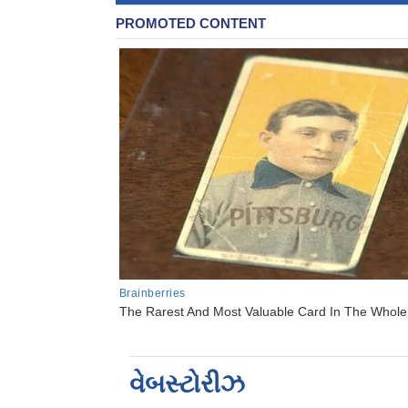
વેબસ્ટોરીઝ