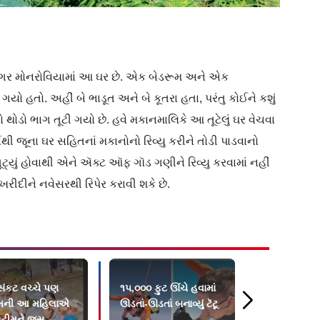
પનગર મોનરોવિયામાં આ ઘર છે. એક બેડરૂમ અને એક
 ગયો હતો. અહીં બે ભાડૂત અને બે કૂતરા હતા, પરંતુ કોઈને કશું
થોડો ભાગ તૂટી ગયો છે. હવે મકાનમાલિકે આ તૂટેલું ઘર વેચવા
્ષથી જૂના ઘર સહિતનાં મકાનોનો રિવ્યુ કરીને તોડી પાડવાનો
ૂટ્યું હોવાથી એને ઍક્ટ ઑફ ગૉડ ગણીને રિવ્યુ કરવામાં નહીં
રીદીને નવેસરથી રિપેર કરાવી શકે છે.
 સંકટ વચ્ચે પણ
૧૫,૦૦૦ ફુટ ઊંચે હવામાં
૩૮ વર્ષના યો
ની આ મહિલાએ
ઊડતાં-ઊડતાં બનાવ્યું ટૅટૂ
પાણીની અંદર
યુ ટીમને જૂસ
સુધી શ્વાસ ર