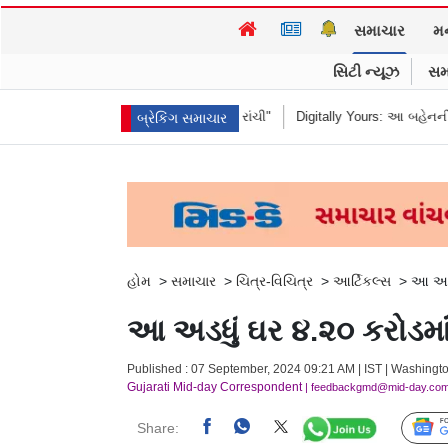
સમાચાર
મ
સિટી ન્યૂઝ
સમ
ં "હબીબી, કમ ટુ રાંચી"
Digitally Yours: આ બહેનની જંગલી જનાવરો વચ્ચેની સિમ
બ્રેકિંગ સમાચાર
હોમ
>
સમાચાર
>
ચિત્ર-વિચિત્ર
>
આર્ટિકલ્સ
>
આ અડધુ
આ અડધું ઘર ૪.૨૦ કરોડમાં 
Published : 07 September, 2024 09:21 AM | IST | Washingt
Gujarati Mid-day Correspondent
| feedbackgmd@mid-day.co
Share: