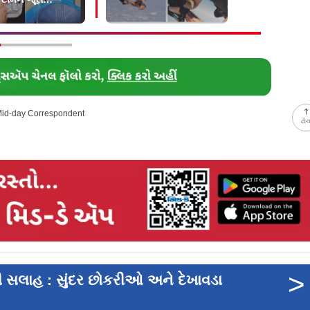
વી
અપ્સ લગાવ્યા
 Mid-day Correspondent
ટો
>
ી સલાહ : સુંદર છોકરીઓ અને દેખાવડા