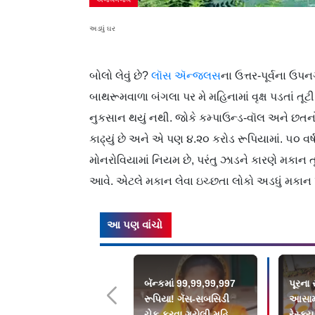
અડધું ઘર
બોલો લેવું છે?
લૉસ ઍન્જલસ
ના ઉત્તર-પૂર્વના ઉ
બાથરૂમવાળા બંગલા પર મે મહિનામાં વૃક્ષ પડતાં તૂટી
નુકસાન થયું નથી. જોકે કમ્પાઉન્ડ-વૉલ અને છતનો 
કાઢ્યું છે અને એ પણ ૪.૨૦ કરોડ રૂપિયામાં. ૫૦ વર
મોનરોવિયામાં નિયમ છે, પરંતુ ઝાડને કારણે મકાન ત
આવે. એટલે મકાન લેવા ઇચ્છતા લોકો અડધું મકાન ખ
આ પણ વાંચો
બૅન્કમાં 99,99,99,997
પૂરના
રૂપિયા! ગૅસ-સબસિડી
આસામ
ચેક કરવા ગયેલી મહિલા
રેસ્ક્