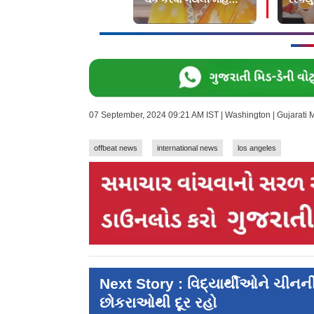
ચોંકી
પીવડા
07 September, 2024 09:21 AM IST | Washington | Gujarati
offbeat news
international news
los angeles
Next Story : વિદ્યાર્થીઓને ચીનન
છોકરાઓથી દૂર રહો