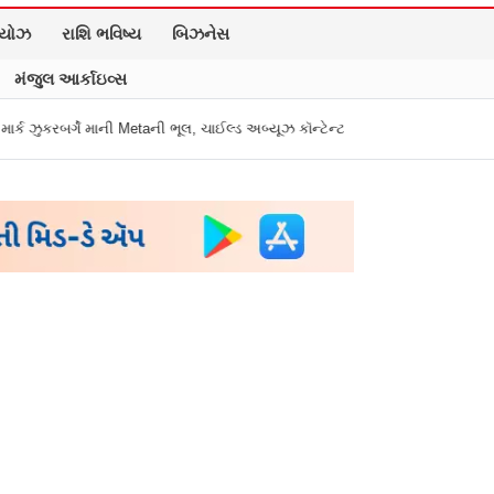
િયોઝ
રાશિ ભવિષ્ય
બિઝનેસ
મંજુલ આર્કાઇવ્સ
ી ભૂલ, ચાઈલ્ડ અબ્યૂઝ કૉન્ટેન્ટ અને ડીપફેક પર માગી માફી
"અધિકારીએ મારા ગુપ્ત