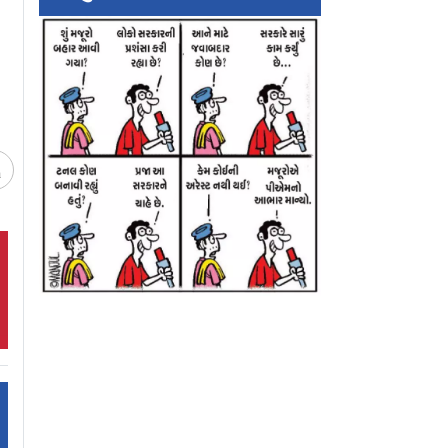
ં
વળતર
ચ