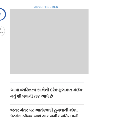
ADVERTISEMENT
are
આવા વ્યક્તિત્વ સાથેની દરેક મુલાકાત કંઈક
નવું શીખવાની તક આપે છે
જંતર મંતર પર આતંકવાદી હુમલાની શંકા,
પેટ્રોલ બૉમ્બ સાથે ચાર સગીર સહિત 9ની