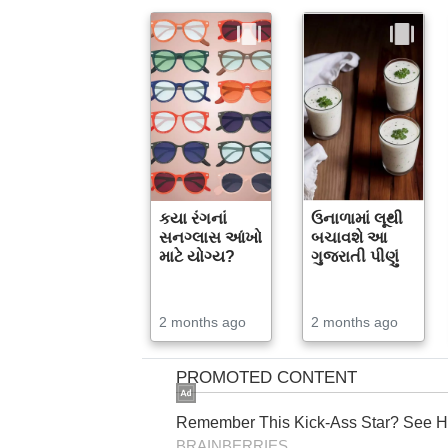
કયા રંગનાં
ઉનાળામાં લૂથી
સનગ્લાસ આંખો
બચાવશે આ
માટે યોગ્ય?
ગુજરાતી પીણું
2 months ago
2 months ago