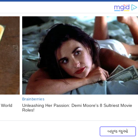
બધુજ જુઓ