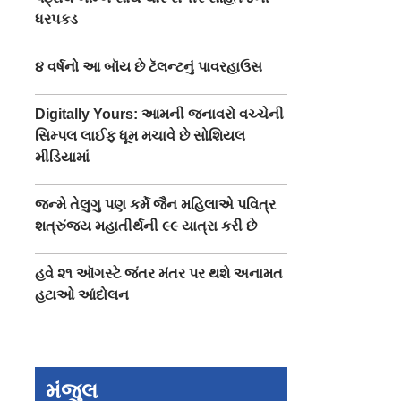
ધરપકડ
૪ વર્ષનો આ બૉય છે ટૅલન્ટનું પાવરહાઉસ
Digitally Yours: આમની જનાવરો વચ્ચેની
સિમ્પલ લાઈફ ધૂમ મચાવે છે સોશિયલ
મીડિયામાં
જન્મે તેલુગુ પણ કર્મે જૈન મહિલાએ પવિત્ર
શત્રુંજય મહાતીર્થની ૯૯ યાત્રા કરી છે
હવે ૨૧ ઑગસ્ટે જંતર મંતર પર થશે અનામત
હટાઓ આંદોલન
ગ ટીચરે
કુકિંગ સ્પ્રેને કારણે
છૂટાછેડા થવાથી ટૅટૂ 
 ૬ મિનિટ
બીમાર થયેલી વ્યક્તિને
કરવાને બદલે પત્ની
મંજુલ
ોકીને ૮૫ પુશ-
મળ્યું ૨૨૬ કરોડ રૂપિયાનું
સ્થાને ગોરીલો બનાવ