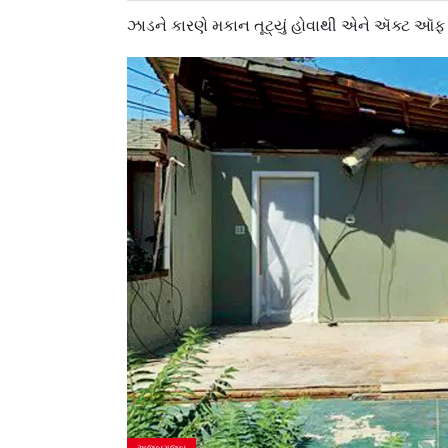
ઝાડને કારણે મકાન તૂટ્યું હોવાથી એને ઍક્ટ ઑફ ગ
અજબગજબ