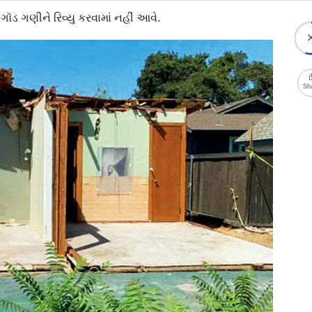
ૉડ ગણીને રિવ્યુ કરવામાં નહીં આવે.
Sh