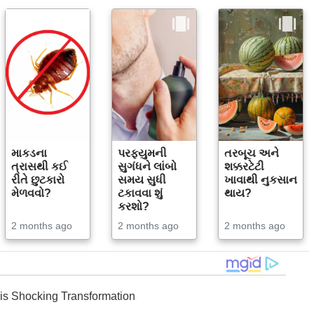
માકડના
પરફ્યુમની
તરબૂચ અને
ત્રાસથી કઈ
સુગંધને લાંબો
શક્કરટેટી
રીતે છુટકારો
સમય સુધી
ખાવાથી નુકસાન
મેળવવો?
ટકાવવા શું
થાય?
કરશો?
2 months ago
2 months ago
2 months ago