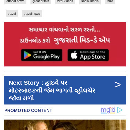
offbeat news
great britain
viral videos
social media
india
travel
travel news
>
Next Story : હાઇવે પર
મોટરબાઇકની જેમ ભાગતી વ્હીલચૅર
જોવા મળી