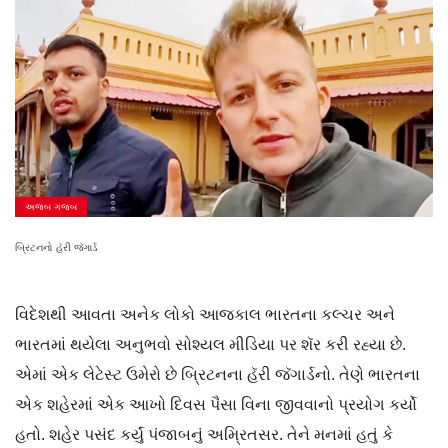
અજબ ગજબ
બ્રિટનનો હૅરી જૅગાર્ડ
વિદેશથી આવતા અનેક લોકો આજકાલ ભારતના કલ્ચર અને
ભારતમાં થયેલા અનુભવો સોશ્યલ મીડિયા પર શૅર કરી રહ્યા છે.
એમાં એક લેટેસ્ટ ઉમેરો છે બ્રિટનના હૅરી જૅગાર્ડનો. તેણે ભારતના
એક શહેરમાં એક આખો દિવસ પૈસા વિના જીવવાનો પ્રયોગ કર્યો
હતો. શહેર પસંદ કર્યું પંજાબનું અમ્રિતસર. તેને મનમાં હતું કે