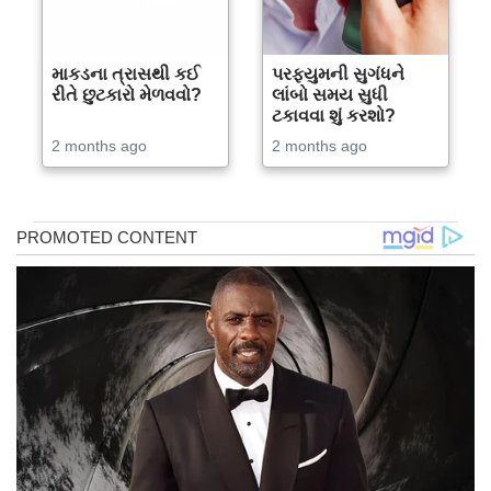
માકડના ત્રાસથી કઈ
પરફ્યુમની સુગંધને
રીતે છુટકારો મેળવવો?
લાંબો સમય સુધી
ટકાવવા શું કરશો?
2 months ago
2 months ago