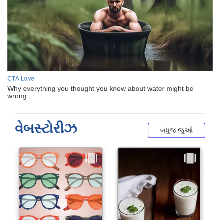
વેબસ્ટોરીઝ
બધુજ જુઓ