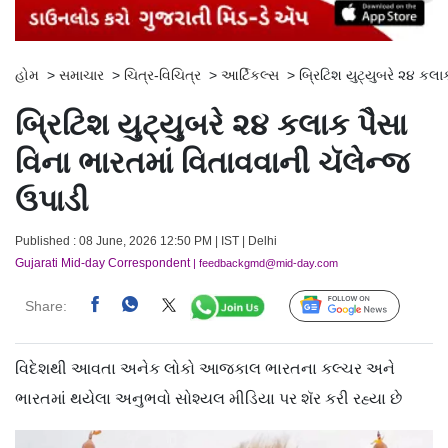
હોમ
>
સમાચાર
>
ચિત્ર-વિચિત્ર
>
આર્ટિકલ્સ
>
બ્રિટિશ યુટ્યુબરે ૨૪ કલા
બ્રિટિશ યુટ્યુબરે ૨૪ કલાક પૈસા
વિના ભારતમાં વિતાવવાની ચૅલેન્જ
ઉપાડી
Published : 08 June, 2026 12:50 PM | IST | Delhi
Gujarati Mid-day Correspondent
| feedbackgmd@mid-day.com
Share:
Follow Us
વિદેશથી આવતા અનેક લોકો આજકાલ ભારતના કલ્ચર અને
ભારતમાં થયેલા અનુભવો સોશ્યલ મીડિયા પર શૅર કરી રહ્યા છે