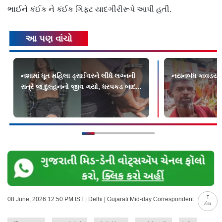
ભાઈને કંઈક ને કંઈક ગિફ્ટ યાદગીરીરૂપે આપી હતી.
આ પણ વાંચો
નશામાં ધૂત મહિલા ડ્રાઈવરને લીધે લગ્નની
નયનબંધ કાવડયાત
રાત્રે જ દુલ્હનનો જીવ ગયો, ધરપકડ બાદ...
08 June, 2026 12:50 PM IST | Delhi | Gujarati Mid-day Correspondent
ટોચ