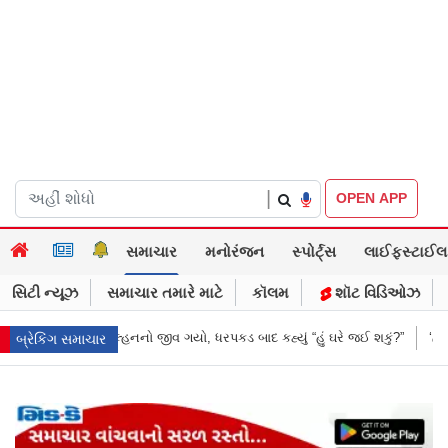
|
OPEN APP
સમાચાર
મનોરંજન
સ્પોર્ટ્સ
લાઈફસ્ટાઈલ
સિટી ન્યૂઝ
સમાચાર તમારે માટે
કૉલમ
શૉટ વિડિઓઝ
 કહ્યું “હું ઘરે જઈ શકું?”
‘હું બાબા બાગેશ્વર નથી...’: IIT દિલ્હીમાં વિદ્યાર્થી
બ્રેકિંગ સમાચાર