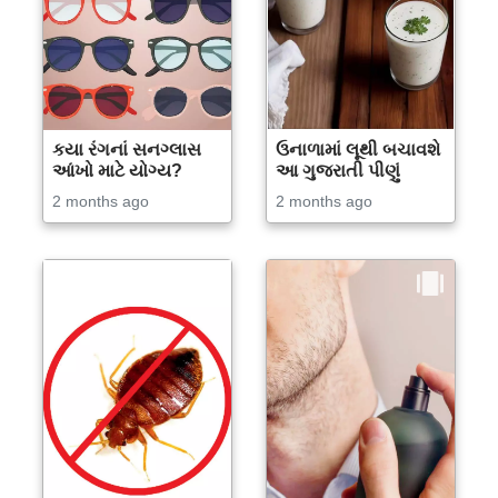
કયા રંગનાં સનગ્લાસ
ઉનાળામાં લૂથી બચાવશે
આંખો માટે યોગ્ય?
આ ગુજરાતી પીણું
2 months ago
2 months ago