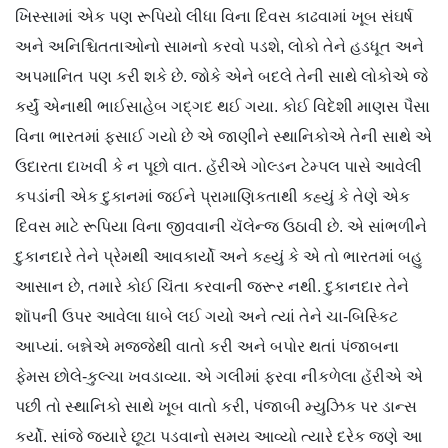
ખિસ્સામાં એક પણ રૂપિયો લીધા વિના દિવસ કાઢવામાં ખૂબ સંઘર્ષ
અને અનિશ્ચિતતાઓનો સામનો કરવો પડશે, લોકો તેને હડધૂત અને
અપમાનિત પણ કરી શકે છે. જોકે એને બદલે તેની સાથે લોકોએ જે
કર્યું એનાથી ભાઈસાહેબ ગદ્ગદ થઈ ગયા. કોઈ વિદેશી માણસ પૈસા
વિના ભારતમાં ફસાઈ ગયો છે એ જાણીને સ્થાનિકોએ તેની સાથે એ
ઉદારતા દાખવી કે ન પૂછો વાત. હૅરીએ ગોલ્ડન ટેમ્પલ પાસે આવેલી
કપડાંની એક દુકાનમાં જઈને પ્રામાણિકતાથી કહ્યું કે તેણે એક
દિવસ માટે રૂપિયા વિના જીવવાની ચૅલેન્જ ઉઠાવી છે. એ સાંભળીને
દુકાનદારે તેને પ્રેમથી આવકાર્યો અને કહ્યું કે એ તો ભારતમાં બહુ
આસાન છે, તમારે કોઈ ચિંતા કરવાની જરૂર નથી. દુકાનદાર તેને
શૉપની ઉપર આવેલા ધાબે લઈ ગયો અને ત્યાં તેને ચા-બિસ્કિટ
આપ્યાં. બન્નેએ મજ્જેથી વાતો કરી અને બપોર થતાં પંજાબના
ફેમસ છોલે-કુલ્ચા ખવડાવ્યા. એ ગલીમાં ફરવા નીકળેલા હૅરીએ એ
પછી તો સ્થાનિકો સાથે ખૂબ વાતો કરી, પંજાબી મ્યુઝિક પર ડાન્સ
કર્યો. સાંજે જ્યારે છૂટા પડવાનો સમય આવ્યો ત્યારે દરેક જણે આ