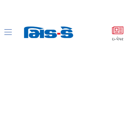
ઇ-પેપર