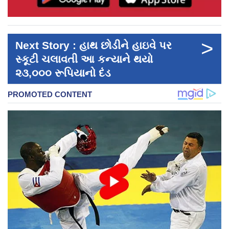
>
Next Story : હાથ છોડીને હાઇવે પર
સ્કૂટી ચલાવતી આ કન્યાને થયો
૨૩,૦૦૦ રૂપિયાનો દંડ