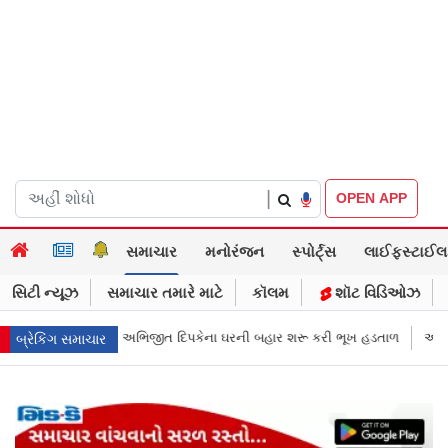
|
OPEN APP
સમાચાર
મનોરંજન
સ્પોર્ટ્સ
લાઈફસ્ટાઈલ
સિટી ન્યૂઝ
સમાચાર તમારે માટે
કૉલમ
શૉટ વિડિઓઝ
 દિપકેના ઘરની બહાર શરૂ કરી ભૂખ હડતાળ
અભિજીત દિપકેએ CJPની નવી નીતિ જા
બ્રેકિંગ સમાચાર