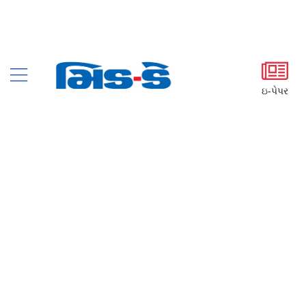
ઇ-પેપર