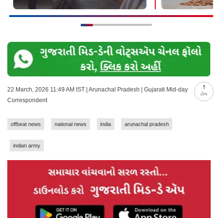
22 March, 2026 11:49 AM IST | Arunachal Pradesh | Gujarati Mid-day
ટોચ
Correspondent
offbeat news
national news
india
arunachal pradesh
indian army