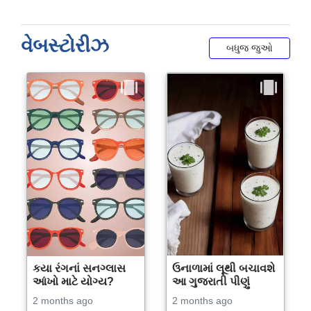
વેબસ્ટોરીઝ
બધુજ જુઓ
કયા રંગનાં સનગ્લાસ
ઉનાળામાં લૂથી બચાવશે
આંખો માટે યોગ્ય?
આ ગુજરાતી પીણું
2 months ago
2 months ago