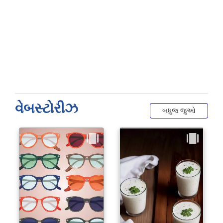
વેબસ્ટોરીઝ
બધુજ જુઓ