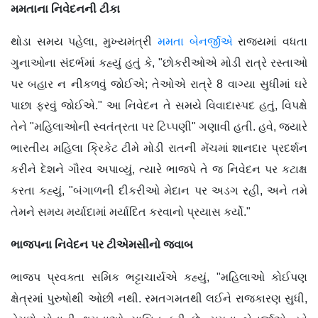
મમતાના નિવેદનની ટીકા
થોડા સમય પહેલા, મુખ્યમંત્રી
મમતા બેનર્જીએ
રાજ્યમાં વધતા
ગુનાઓના સંદર્ભમાં કહ્યું હતું કે, "છોકરીઓએ મોડી રાત્રે રસ્તાઓ
પર બહાર ન નીકળવું જોઈએ; તેઓએ રાત્રે 8 વાગ્યા સુધીમાં ઘરે
પાછા ફરવું જોઈએ." આ નિવેદન તે સમયે વિવાદાસ્પદ હતું, વિપક્ષે
તેને "મહિલાઓની સ્વતંત્રતા પર ટિપ્પણી" ગણાવી હતી. હવે, જ્યારે
ભારતીય મહિલા ક્રિકેટ ટીમે મોડી રાતની મૅચમાં શાનદાર પ્રદર્શન
કરીને દેશને ગૌરવ અપાવ્યું, ત્યારે ભાજપે તે જ નિવેદન પર કટાક્ષ
કરતા કહ્યું, "બંગાળની દીકરીઓ મેદાન પર અડગ રહી, અને તમે
તેમને સમય મર્યાદામાં મર્યાદિત કરવાનો પ્રયાસ કર્યો."
ભાજપના નિવેદન
પર ટીએમસીનો જવાબ
ભાજપ પ્રવક્તા સમિક ભટ્ટાચાર્યએ કહ્યું, "મહિલાઓ કોઈપણ
ક્ષેત્રમાં પુરુષોથી ઓછી નથી. રમતગમતથી લઈને રાજકારણ સુધી,