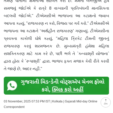
તેમણે પોતાની ક્ષમતાઓ સાબિત કરી છે. મમતા બેનર્જીએ હવે
સમજવું જોઈએ કે રાત્રે 8 વાગ્યાની પ્રતિબંધની માનસિકતા
બદલવી જોઈએ." ટીએમસીએ ભાજપના આ કટાક્ષનો જવાબ
આપતા કહ્યું, "રાજકારણ ન કરો, વિજય પર ગર્વ કરો." ટીએમસીએ
ભાજપના આ કટાક્ષને ‘અર્થહીન રાજકારણ’ ગણાવ્યું. ટીએમસીના
પ્રવક્તા કાકોલી ઘોષે કહ્યું, "મહિલા ક્રિકેટ ટીમની જીતનું
રાજકારણ કરવું શરમજનક છે. મુખ્યમંત્રી હંમેશા મહિલા
સશક્તિકરણ માટે કામ કરે છે, પછી ભલે તે `કન્યાશ્રી યોજના`
દ્વારા હોય કે `રૂપાશ્રી` દ્વારા. ભાજપ ફક્ત મજાક કેવી રીતે કરવી
તે જાણે છે, આદર નહીં."
03 November, 2025 07:53 PM IST | Kolkata | Gujarati Mid-day Online
ટોચ
Correspondent