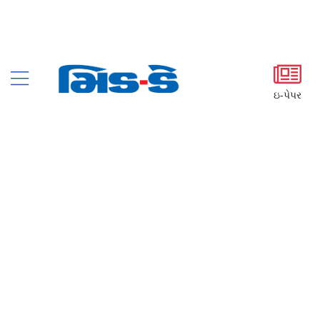
ઇ-પેપર