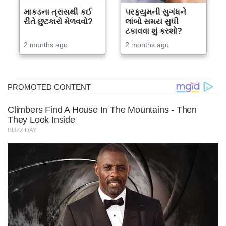
માકડના ત્રાસથી કઈ
પરફ્યુમની સુગંધને
રીતે છુટકારો મેળવવો?
લાંબો સમય સુધી
ટકાવવા શું કરશો?
2 months ago
2 months ago