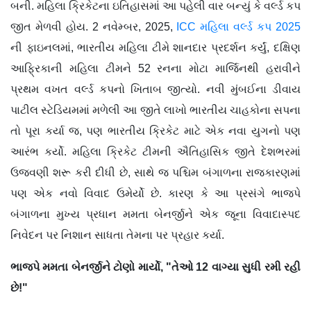
બની. મહિલા ક્રિકેટના ઇતિહાસમાં આ પહેલી વાર બન્યું કે વર્લ્ડ કપ
જીત મેળવી હોય. 2 નવેમ્બર, 2025,
ICC મહિલા વર્લ્ડ કપ 2025
ની ફાઇનલમાં, ભારતીય મહિલા ટીમે શાનદાર પ્રદર્શન કર્યું, દક્ષિણ
આફ્રિકાની મહિલા ટીમને 52 રનના મોટા માર્જિનથી હરાવીને
પ્રથમ વખત વર્લ્ડ કપનો ખિતાબ જીત્યો. નવી મુંબઈના ડીવાય
પાટીલ સ્ટેડિયમમાં મળેલી આ જીતે લાખો ભારતીય ચાહકોના સપના
તો પૂરા કર્યા જ, પણ ભારતીય ક્રિકેટ માટે એક નવા યુગનો પણ
આરંભ કર્યો. મહિલા ક્રિકેટ ટીમની ઐતિહાસિક જીતે દેશભરમાં
ઉજવણી શરૂ કરી દીધી છે, સાથે જ પશ્ચિમ બંગાળના રાજકારણમાં
પણ એક નવો વિવાદ ઉમેર્યો છે. કારણ કે આ પ્રસંગે ભાજપે
બંગાળના મુખ્ય પ્રધાન મમતા બેનર્જીને એક જૂના વિવાદાસ્પદ
નિવેદન પર નિશાન સાધતા તેમના પર પ્રહાર કર્યા.
ભાજપે મમતા બેનર્જીને ટોણો માર્યો
, "
તેઓ
12
વાગ્યા સુધી રમી રહી
છે!"