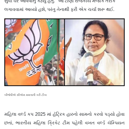
સુધી ઘરે આવવાનું કહ્યું હતું." આ ટોણો રાજકીય મજાક તરીકે
લગાવવામાં આવ્યો હશે, પરંતુ તેનાથી ફરી એક ચર્ચા શરૂ થઈ.
બીજેપીએ સીએમ મમતાની કરી ટીકા
મહિલા વર્લ્ડ કપ 2025 માં હૅટ્રિક હારનો સામનો કરવો પડ્યો હોવા
છતાં, ભારતીય મહિલા ક્રિકેટ ટીમ પહેલી વખત વર્લ્ડ ચૅમ્પિયન