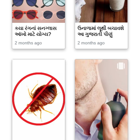
કયા રંગનાં સનગ્લાસ
ઉનાળામાં લૂથી બચાવશે
આંખો માટે યોગ્ય?
આ ગુજરાતી પીણું
2 months ago
2 months ago