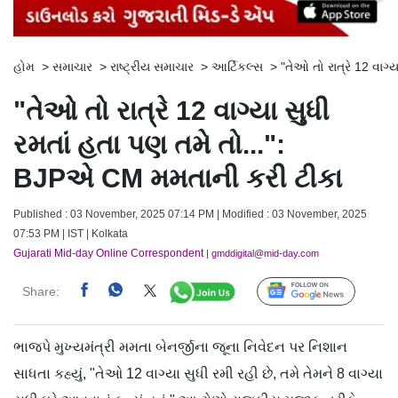
હોમ
>
સમાચાર
>
રાષ્ટ્રીય સમાચાર
>
આર્ટિકલ્સ
>
"તેઓ તો રાત્રે 12 વાગ
"તેઓ તો રાત્રે 12 વાગ્યા સુધી
રમતાં હતા પણ તમે તો...":
BJPએ CM મમતાની કરી ટીકા
Published : 03 November, 2025 07:14 PM | Modified : 03 November, 2025
07:53 PM | IST | Kolkata
Gujarati Mid-day Online Correspondent
| gmddigital@mid-day.com
Share:
Follow Us
ભાજપે મુખ્યમંત્રી મમતા બેનર્જીના જૂના નિવેદન પર નિશાન
સાધતા કહ્યું, "તેઓ 12 વાગ્યા સુધી રમી રહી છે, તમે તેમને 8 વાગ્યા