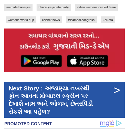
mamata banerjee
bharatiya janata party
indian womens cricket team
womens world cup
cricket news
trinamool congress
kolkata
>
Next Story : અજાણ્યા નંબરથી
ફોન આવતા મોબાઇલ સ્ક્રીન પર
દેખાશે નામ અને ઓળખ, છેતરપિંડી
રોકશે આ પહેલ?