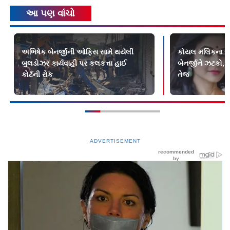
આ પણ વાંચો
અભિષેક બેનર્જીની ઓફિસ સામે થયેલી
કોયલ મલિકના રા
બુલડોઝર કાર્યવાહી પર કલકત્તા હાઈ
બેનર્જીને ઝટકો
કોર્ટની રોક
તેજ
ADVERTISEMENT