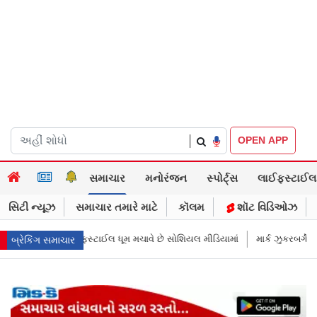
|
OPEN APP
સમાચાર
મનોરંજન
સ્પોર્ટ્સ
લાઈફસ્ટાઈલ
સિટી ન્યૂઝ
સમાચાર તમારે માટે
કૉલમ
શૉટ વિડિઓઝ
ે સોશિયલ મીડિયામાં
માર્ક ઝુકરબર્ગે માની Metaની ભૂલ, ચાઈલ્ડ અબ્યૂઝ કૉન્ટેન્
બ્રેકિંગ સમાચાર