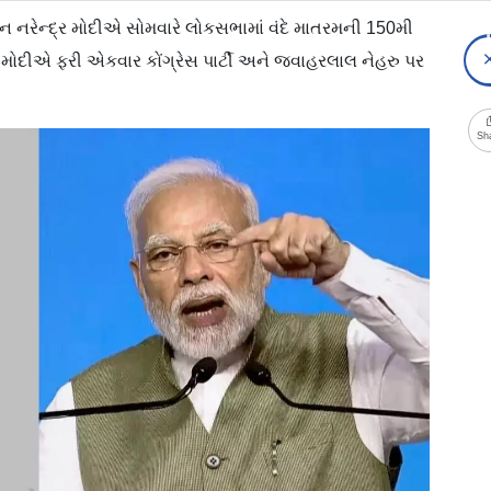
 નરેન્દ્ર મોદીએ સોમવારે લોકસભામાં વંદે માતરમની 150મી
એમ મોદીએ ફરી એકવાર કોંગ્રેસ પાર્ટી અને જવાહરલાલ નેહરુ પર
Sh