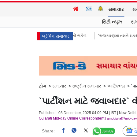
સમાચાર
મ
સિટી ન્યૂઝ
સમ
ારતે આપ્યો જવાબ, કહ્યું વિદેશી ભંડોળ…
“રાજકારણમાં તમને ઇંડાથી ડર લાગે છે
બ્રેકિંગ સમાચાર
હોમ
>
સમાચાર
>
રાષ્ટ્રીય સમાચાર
>
આર્ટિકલ્સ
>
`પા
`પાર્ટીશન માટે જવાબદાર` 
Published : 08 December, 2025 04:09 PM | IST | New Delhi
Gujarati Mid-day Online Correspondent
| gmddigital@mid-da
Share: