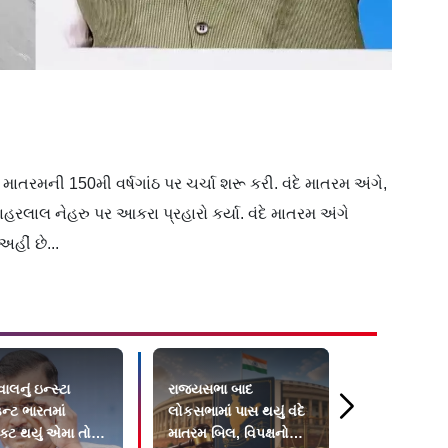
 માતરમની 150મી વર્ષગાંઠ પર ચર્ચા શરૂ કરી. વંદે માતરમ અંગે,
હરલાલ નેહરુ પર આકરા પ્રહારો કર્યા.
વંદે
માતરમ
અંગે
અહીં છે...
ાલનું ઇન્સ્ટા
રાજ્યસભા બાદ
અમિત શાહ દ
્ટ ભારતમાં
લોકસભામાં પાસ થયું વંદે
અથવા અક્ષમ છ
રિક્ટ થયું એમા તો
માતરમ બિલ, વિપક્ષનો
મોદી તેમને બ