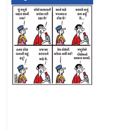
કર્યો
સુપ્રીમ કોર્ટનો ઝટ