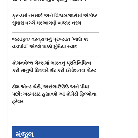
ક્રૂડમાં નરમાઈ અને વિશ્વબજારોમાં એકંદર
સુધારા વચ્ચે ઘરઆંગણે બજાર નરમ
જ્યાફતઃ વસ્ત્રાલનું પ્રખ્યાત `ભાઉ કા
વડાપાંવ` એટલે પાક્કો મુંબૈયા સ્વાદ
કૉમનવેલ્થ ગેમ્સમાં ભારતનું પ્રતિનિધિત્વ
કરી માનુષી છિલ્લરે શૅર કરી ઈમોશનલ પોસ્ટ
ટોમ એન્ડ ચેરી, અસંભાઉઉઉ અને પીધા
પછી: ખડખડાટ હસાવશે આ કૉમેડી ફિલ્મોના
ટ્રેલર
ોષી છે
કૉન્ગ્રેસના પાયા હલાવી
“રાજકારણમાં તમને
ે, નરેન્દ્ર
નાખનારો બોફર્સ કેસ ૪૦
ઇંડાથી ડર લાગે છે
મંજુલ
રખાસ્ત કરે
વર્ષ બાદ સુપ્રીમ કોર્ટે બંધ
TMCના મહુઆ મોઇત