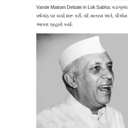
Vande Matram Debate in Lok Sabha: વડાપ્રધાન
વર્ષગાંઠ પર ચર્ચા શરૂ કરી. વંદે માતરમ અંગે, પી
આકરા પ્રહારો કર્યા.