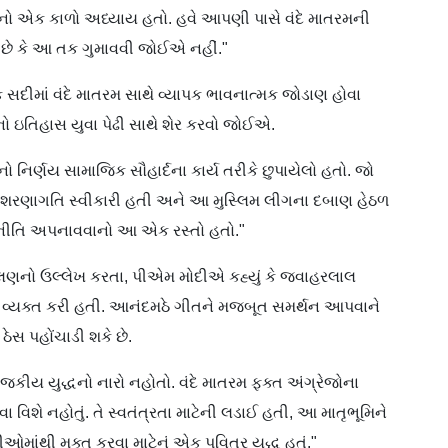
નો એક કાળો અધ્યાય હતો. હવે આપણી પાસે વંદે માતરમની
ું છે કે આ તક ગુમાવવી જોઈએ નહીં."
એક
સદીમાં
વંદે
માતરમ
સાથે વ્યાપક
ભાવનાત્મક
જોડાણ હોવા
તેનો ઇતિહાસ યુવા પેઢી સાથે શેર કરવો જોઈએ.
નો
નિર્ણય સામાજિક
સૌહાર્દના
કાર્ય તરીકે
છુપાયેલો
હતો. જો
ષ શરણાગતિ સ્વીકારી હતી અને આ મુસ્લિમ
લીગના
દબાણ હેઠળ
નીતિ
અપનાવવાનો
આ એક રસ્તો હતો."
લણનો
ઉલ્લેખ કરતા,
પીએમ
મોદીએ
કહ્યું કે
જવાહરલાલ
 વ્યક્ત કરી હતી.
આનંદમ
ઠે
ગીતને મજબૂત સમર્થન
આપવાને
ઠેસ પહોંચાડી શકે
છે
.
જકીય યુદ્ધનો
નારો
નહોતો.
વંદે
માતરમ
ફક્ત
અંગ્રેજોના
વા વિશે નહોતું. તે સ્વતંત્રતા માટેની લડાઈ હતી, આ
માતૃભૂમિને
ડીઓમાંથી
મુક્ત કરવા માટેનું એક પવિત્ર યુદ્ધ હતું."