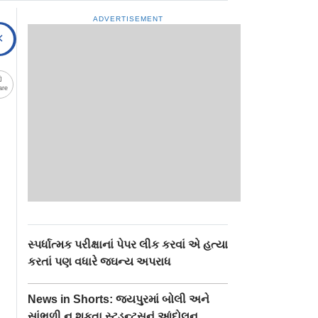
ADVERTISEMENT
are
સ્પર્ધાત્મક પરીક્ષાનાં પેપર લીક કરવાં એ હત્યા
કરતાં પણ વધારે જઘન્ય અપરાધ
News in Shorts: જયપુરમાં બોલી અને
સાંભળી ન શકતા સ્ટુડન્ટ્સનું આંદોલન