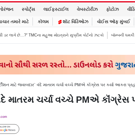
નોરંજન
સ્પોર્ટ્સ
લાઈફસ્ટાઈલ
વેબસ્ટોરીઝ
ફોટોઝ
વીડ
ાચાર તમારે માટે
કૉલમ
શૉટ વિડિઓઝ
વોઈસ ઑફ મુંબઈ
…?” TMCના મહુઆ મોઇત્રાને સુપ્રીમ કોર્ટનો ઝટકો
બૉમ્બની ધમકી બાદ મુંબઈમાં 
ર્ટીશન માટે જવાબદાર` વંદે માતરમ ચર્ચા વચ્ચે PMએ કૉંગ્રેસ પર કર્યા આકરા પ્રહ
વંદે માતરમ ચર્ચા વચ્ચે PMએ કૉંગ્રેસ
y.com
Follow Us