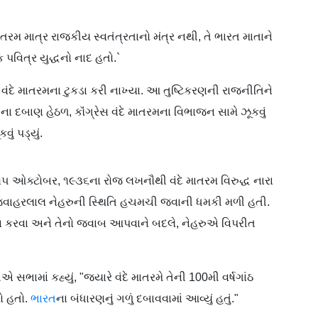
ાતરમ માત્ર રાજકીય સ્વતંત્રતાનો મંત્ર નથી, તે ભારત માતાને
 પવિત્ર યુદ્ધનો નાદ હતો.`
વંદે માતરમના ટુકડા કરી નાખ્યા. આ તુષ્ટિકરણની રાજનીતિને
ા દબાણ હેઠળ, કૉંગ્રેસ વંદે માતરમના વિભાજન સામે ઝૂકવું
ું પડ્યું.
૫ ઓક્ટોબર, ૧૯૩૬ના રોજ લખનૌથી વંદે માતરમ વિરુદ્ધ નારા
ખ જવાહરલાલ નેહરુની સ્થિતિ હચમચી જવાની ધમકી મળી હતી.
દા કરવા અને તેનો જવાબ આપવાને બદલે, નેહરુએ વિપરીત
દીએ
સભા
માં કહ્યું, "જ્યારે વંદે માતરમે તેની 100મી વર્ષગાંઠ
યો હતો.
ભારત
ના બંધારણનું ગળું દબાવવામાં આવ્યું હતું."