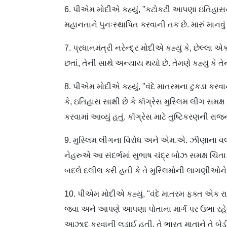
6. પીએમ મોદીએ કહ્યું, "કટોકટી આપણા ઇતિહાસ
મહાનતાને પુનઃસ્થાપિત કરવાની તક છે. મારું માનવ
7. પ્રધાનમંત્રી
નરેન્દ્ર
મોદીએ
કહ્યું કે, છેલ્લા 
છતાં, તેની સાથે અન્યાય થયો છે. તેમણે કહ્યું કે 
8. પીએમ
મોદીએ
કહ્યું, "
વંદે
માતરમ
ના
ટુકડા
કરવા
કે, ઇતિહાસ સાક્ષી છે કે
કૉંગ્રેસ
મુસ્લિમ લીગ સમક્
કરવામાં આવ્યું હતું. કૉંગ્રેસ માટે
તુષ્ટિકરણની
રાજ
9. મુસ્લિમ
લીગના
વિરોધ અને
એમ.એ
.
ઝીણાના
વ
નેહરુએ
આ સંદર્ભમાં
સુભાષ
ચંદ્ર
બોઝ
સમક્ષ ચિંતા
બદલે દલીલ કરી હતી કે તે
મુસ્લિમોની
લાગણીઓને
10. પીએમ
મોદીએ
કહ્યું, "
વંદે
માતરમ
ફક્ત એક રા
જવા અને આપણે આપણા પોતાના માર્ગ પર
ઉભા
રહે
આઝાદ કરવાની લડાઈ હતી. તે ભારત માતાને તે
બે