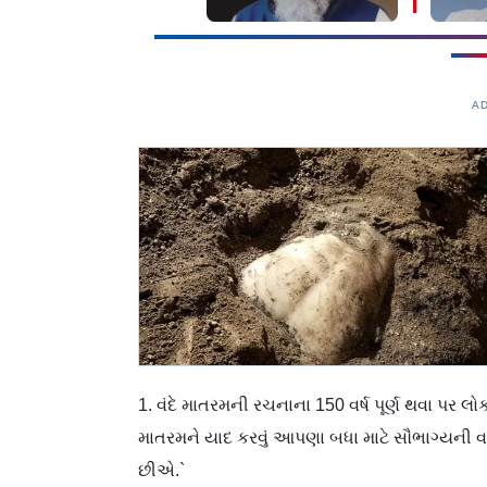
PM મોદ
A
1. વંદે માતરમની રચનાના 150 વર્ષ પૂર્ણ થવા પર લ
માતરમને યાદ કરવું આપણા બધા માટે સૌભાગ્યની 
છીએ.`