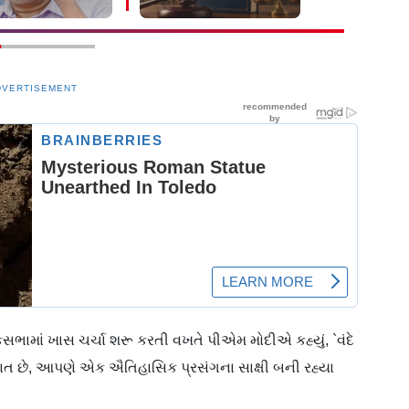
ીને સંભળાવ્યું
જોરદાર હોબાળો
DVERTISEMENT
ોકસભામાં ખાસ ચર્ચા શરૂ કરતી વખતે પીએમ મોદીએ કહ્યું, `વંદે
વાત છે, આપણે એક ઐતિહાસિક પ્રસંગના સાક્ષી બની રહ્યા