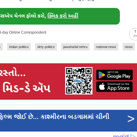
id-day Online Correspondent
ટો
s
indian politics
dirty politics
jawaharlal nehru
national news
news
>
ફિલ્મ જોઈ છે... કાશ્મીરના બડગામમાં ચીની