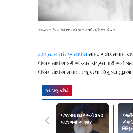
જવાહરલાલ નેહરુ અને PM મોદી ફાઇલ તસવીર (સૌજન્ય: મિડ-ડે)
વડાપ્રધાન નરેન્દ્ર મોદીએ
સોમવારે લોકસભામાં વંદે
પીએમ મોદીએ ફરી એકવાર કૉંગ્રેસ પાર્ટી અને જવા
પીએમ
મોદીએ
સભા
માં રજૂ કરેલા 10 મુખ્ય
મુદ્દાઓ
આ પણ વાંચો
પંજાબમાં BJP અને SAD
કેજરીવ
પાછાં ભેગાં આવશે?
એકાઉન
રિસ્ટ્