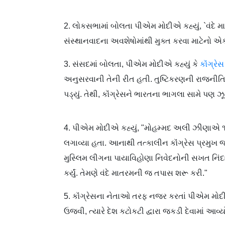
2. લોકસભામાં બોલતા પીએમ મોદીએ કહ્યું, `વંદે મ
સંસ્થાનવાદના અવશેષોમાંથી મુક્ત કરવા માટેનો એક
3. સંસદમાં બોલતા, પીએમ મોદીએ કહ્યું કે
કૉંગ્રેસ
અનુસરવાની તેની રીત હતી. તુષ્ટિકરણની રાજનીતિન
પડ્યું. તેથી, કૉંગ્રેસને ભારતના ભાગલા સામે પણ ઝૂકવ
4. પીએમ મોદીએ કહ્યું, "મોહમ્મદ અલી ઝીણાએ ૧
લગાવ્યા હતા. આનાથી તત્કાલીન કૉંગ્રેસ પ્રમુ
મુસ્લિમ લીગના પાયાવિહોણા નિવેદનોની સખત નિં
કર્યું. તેમણે વંદે માતરમની જ તપાસ શરૂ કરી."
5. કૉંગ્રેસના નેતાઓ તરફ નજર કરતાં પીએમ મો
ઉજવી, ત્યારે દેશ કટોકટી દ્વારા જકડી દેવામાં આવ્