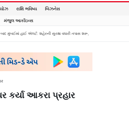
િયોઝ
રાશિ ભવિષ્ય
બિઝનેસ
મંજુલ આર્કાઇવ્સ
હાઈ ઍલર્ટ: શહેરની સુરક્ષા વધારી તપાસ શરૂ, જુઓ તસવીરો
એક પર હુમલો, બધા પ
ાર
 પર કર્યા આકરા પ્રહાર